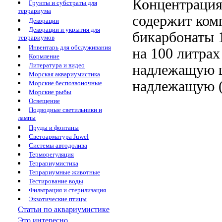
Концентрация
Грунты и субстраты для
террариума
содержит ком
Декорации
Декорации и укрытия для
бикарбонаты
1
террариумов
Инвентарь для обслуживания
на
100 литрах
Кормление
Литература и видео
надлежащую 
Морская аквариумистика
надлежащую
Морские беспозвоночные
Морские рыбы
Освещение
Подводные светильники и
лампы
Пруды и фонтаны
Светоарматура Juwel
Системы автодолива
Терморегуляция
Террариумистика
Террариумные животные
Тестирование воды
Фильтрация и стерилизация
Экзотические птицы
Статьи по аквариумистике
Это интересно...