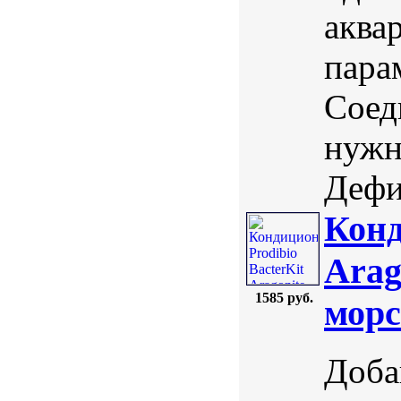
аква
пара
Соед
нужн
Дефи
Конд
Arag
1585 руб.
морс
Доба