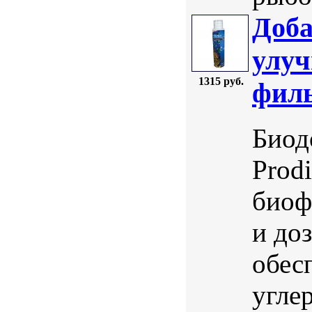
Доба
улуч
1315 руб.
филь
Биод
Prod
биоф
и до
обес
угле