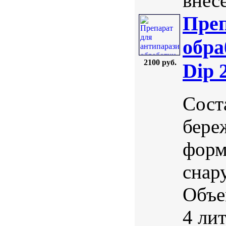
внес
Преп
обра
2100 руб.
Dip 
Сост
бере
форм
снар
Объе
4 ли