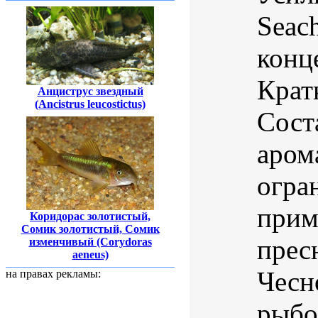
Seac
конц
Крат
Анциструс звездный
(Ancistrus leucostictus)
Сост
аром
огра
прим
Коридорас золотистый,
Сомик золотистый, Сомик
прес
изменчивый (Corydoras
aeneus)
Чесн
на правах рекламы:
рыбок