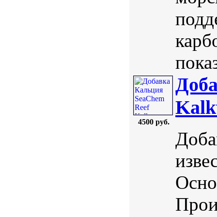
подд
карб
показ
Доба
Kalk
4500 руб.
Доба
извес
Осно
Прои