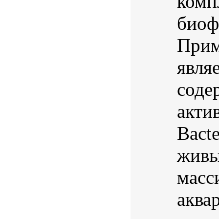
комп
биоф
Прим
явля
соде
акти
Bact
живы
масс
аква