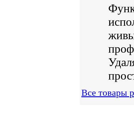
Функ
испо
живы
проф
Удал
прос
Все товары 