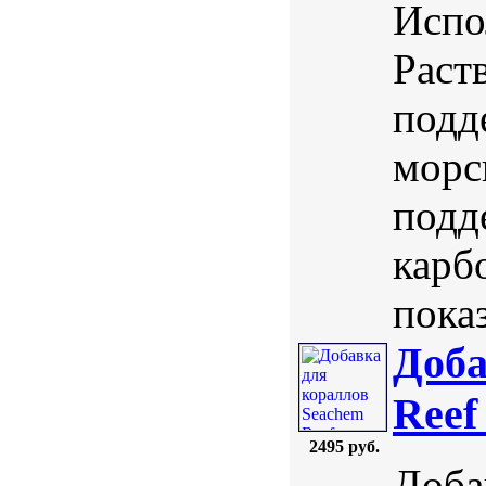
Испо
Раст
подд
морс
подд
карб
показ
Доба
Reef
2495 руб.
Доба