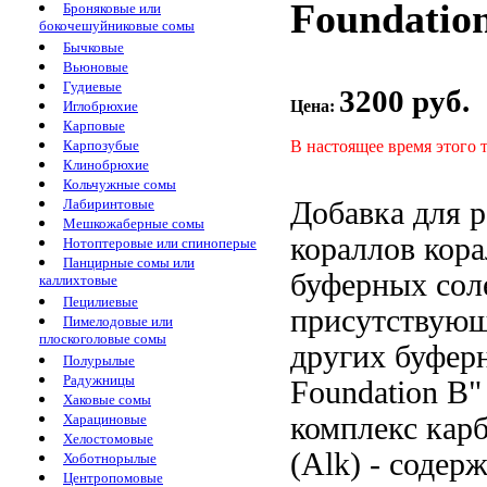
Foundation
Броняковые или
бокочешуйниковые сомы
Бычковые
Вьюновые
Гудиевые
3200 руб.
Цена:
Иглобрюхие
Карповые
В настоящее время этого 
Карпозубые
Клинобрюхие
Кольчужные сомы
Добавка для 
Лабиринтовые
Мешкожаберные сомы
кораллов
кора
Нотоптеровые или спиноперые
Панцирные сомы или
буферных сол
каллихтовые
Пецилиевые
присутствую
Пимелодовые или
плоскоголовые сомы
других буфер
Полурылые
Радужницы
Foundation B
Хаковые сомы
комплекс кар
Харациновые
Хелостомовые
(Alk) - содер
Хоботнорылые
Центропомовые