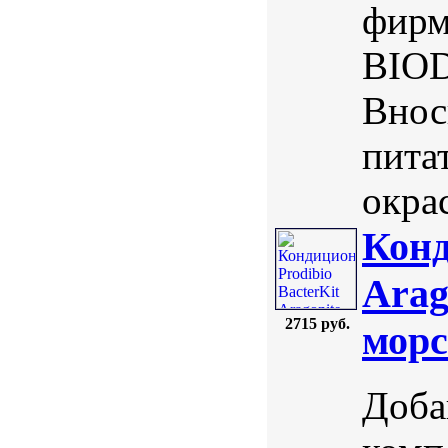
фирм
BIOD
Внос
пита
окрас
Конд
Arag
2715 руб.
морс
Доба