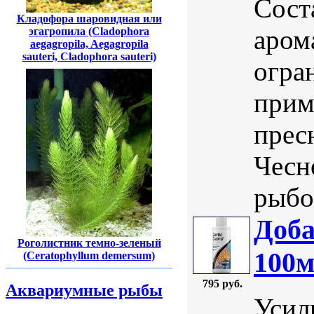
Сост
Кладофора шаровидная или
аром
эгагропила (Cladophora
aegagropila, Aegagropila
sauteri, Cladophora sauteri)
огра
прим
прес
Чесн
рыбок
Доба
Роголистник темно-зеленый
100
(Ceratophyllum demersum)
795 руб.
Аквариумные рыбы
Усил