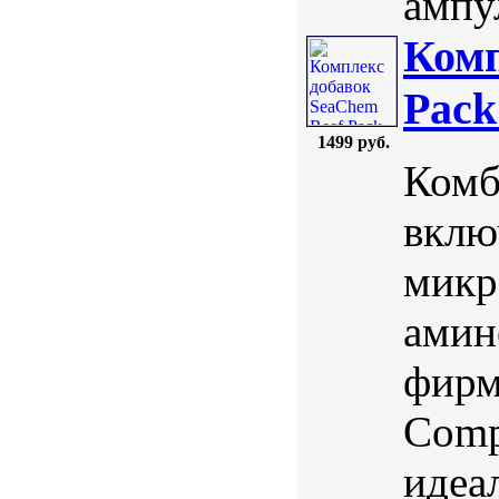
ампул
Комп
Pack
1499 руб.
Комб
вклю
микр
амин
фирм
Compl
идеа