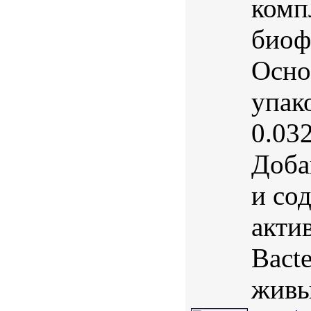
комп
биоф
Осно
упако
0.03
Доба
и со
акти
Bact
живы