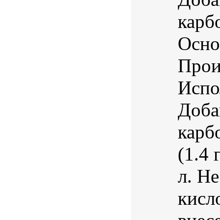
карб
Осно
Прои
Испо
Доба
карб
(1.4 
л. Н
кисл