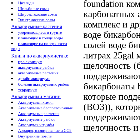
foundation
ком
Цихлиды
Шильбовые сомы
карбонатных
Широкоголовые сомы
Электрические сомы
комплекс
и др
Аквариумные растения
воде бикарбо
укореняющиеся в грунте
плавающие в толще воды
солей
воде би
плавающие на поверхности
воды
литрах 25gal
м
Книги по аквариумистике
про аквариум
щелочность
(
аквариумные рыбки
аквариумные растения
поддерживаю
дизайн аквариума
бикарбонаты 
болезни аквариумных рыбок
террариум
которые подд
Аквариумный магазин
Аквариумная химия
(BO3)), кото
Аквариумные беспозвоночные
Аквариумные растения
поддерживаю
Аквариумные рыбки
щелочность 
Аквариумы и тумбы
Аэрация, озонирование и CO2
Внутренние помпы