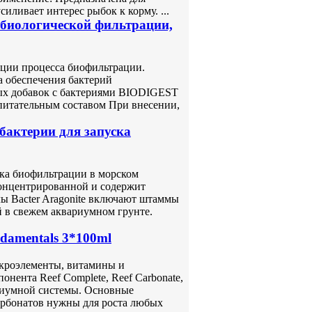
ливает интерес рыбок к корму. ...
 биологической фильтрации,
ации процесса биофильтрации.
а обеспечения бактерий
ых добавок с бактериями BIODIGEST
итательным составом При внесении,
 бактерии для запуска
ска биофильтрации в морском
концентрированной и содержит
ы Bacter Aragonite включают штаммы
 в свежем аквариумном грунте.
damentals 3*100ml
кроэлементы, витамины и
нента Reef Complete, Reef Carbonate,
ариумной системы. Основные
арбонатов нужны для роста любых