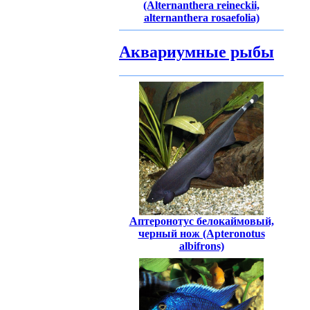
(Alternanthera reineckii,
alternanthera rosaefolia)
Аквариумные рыбы
Аптеронотус белокаймовый,
черный нож (Apteronotus
albifrons)