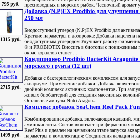
795 руб.
пресноводных и морских рыбок. Чесночный аромат уси
Добавка (N.P)EX Prodibio для улучшения
250 мл
Биодоступный углерод (N.P)EX Prodibio для активиз
Краткие параметры и дозировка: Добавка нацелена н
1315 руб.
биодоступным углеродом Улучшает работу фирменн
® и PROBIOTIX Вносить в биотопы с пониженным п
окрас кораллов станет ...
Кондиционер Prodibio BacterKit Aragonite
морского грунта (12 шт)
Добавка с бактериологическим комплексом для запу
аквариуме. Применение добавки: Добавка является 
2715 руб.
двойной комплекс активных компонентов. Три ампул
живых биобактерий для создания массивных колоний
Остальные ампулы Nutri Aragon...
Комплекс добавок SeaChem Reef Pack Fun
Комбинированная добавка, включающая кальций, ми
аминокислоты. Состав включает три фирменных компо
Reef Plus и идеален на начальном этапе запуска акв
1499 руб.
параметры и комплектация: Соединения кальция и к