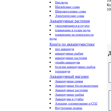
1
Цихлиды
Ко
Шильбовые сомы
10
Широкоголовые сомы
Электрические сомы
Аквариумные растения
укореняющиеся в грунте
плавающие в толще воды
плавающие на поверхности
воды
Книги по аквариумистике
про аквариум
Д
аквариумные рыбки
аквариумные растения
дизайн аквариума
болезни аквариумных рыбок
террариум
Аквариумный магазин
Аквариумная химия
Аквариумные беспозвоночные
Аквариумные растения
Аквариумные рыбки
Аквариумы и тумбы
Аэрация, озонирование и CO2
Внутренние помпы