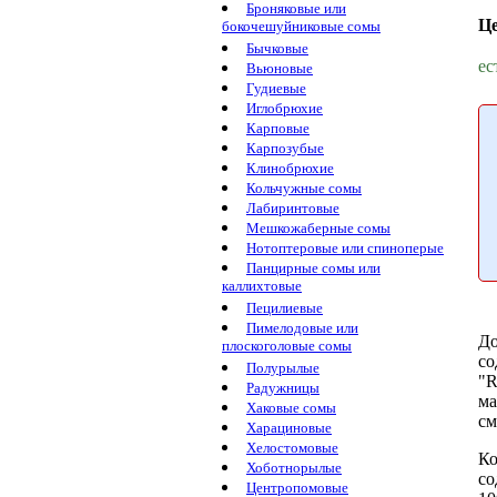
Броняковые или
Ц
бокочешуйниковые сомы
Бычковые
ес
Вьюновые
Гудиевые
Иглобрюхие
Карповые
Карпозубые
Клинобрюхие
Кольчужные сомы
Лабиринтовые
Мешкожаберные сомы
Нотоптеровые или спиноперые
Панцирные сомы или
каллихтовые
Пецилиевые
Пимелодовые или
До
плоскоголовые сомы
со
Полурылые
"R
Радужницы
ма
Хаковые сомы
см
Харациновые
Хелостомовые
Ко
Хоботнорылые
со
Центропомовые