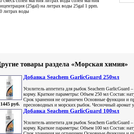
00
смесь солей магния
литрах воды
солей магния
нцентрация
(25gal) на
литрах воды 25gal
1 ppm.
0 литрах воды
ругие товары раздела «Морская химия»
Добавка Seachem GarlicGuard 250мл
Усилитель аппетита для рыбок Seachem GarlicGuard 
корму. Краткие параметры: Объем 250 мл Состав: на
Срок хранения не ограничен Основные функции и п
1445 руб.
пресноводных и морских рыбок. Чесночный аромат уси
Добавка Seachem GarlicGuard 100мл
Усилитель аппетита для рыбок Seachem GarlicGuard 
корму. Краткие параметры: Объем 100 мл Состав: на
Срок хранения не ограничен Основные функции и п