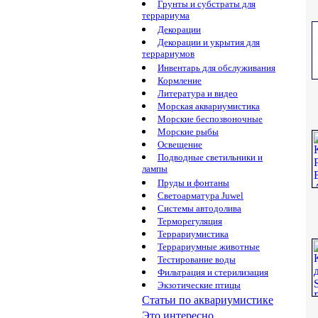
Грунты и субстраты для
террариума
Декорации
Декорации и укрытия для
террариумов
Инвентарь для обслуживания
Кормление
Литература и видео
Морская аквариумистика
Морские беспозвоночные
Морские рыбы
Освещение
Подводные светильники и
лампы
Пруды и фонтаны
Светоарматура Juwel
Системы автодолива
Терморегуляция
Террариумистика
Террариумные животные
Тестирование воды
Фильтрация и стерилизация
Экзотические птицы
Статьи по аквариумистике
Это интересно...