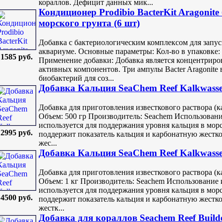
кораллов. Дефицит данных мик...
Кондиционер Prodibio BacterKit Aragonite
морского грунта (6 шт)
Добавка с бактериологическим комплексом для запу
аквариуме. Основные параметры: Кол-во в упаковке: 6
1585 руб.
Применение добавки: Добавка является концентриро
активных компонентов. Три ампулы Bacter Aragonit
биобактерий для соз...
Добавка Кальция SeaChem Reef Kalkwasse
Добавка для приготовления известкового раствора (
Объем: 500 гр Производитель: Seachem Использование
используется для поддержания уровня кальция в мор
2995 руб.
поддержит показатель кальция и карбонатную жесткос
жес...
Добавка Кальция SeaChem Reef Kalkwasse
Добавка для приготовления известкового раствора (
Объем: 1 кг Производитель: Seachem Использование и
используется для поддержания уровня кальция в мор
4500 руб.
поддержит показатель кальция и карбонатную жесткос
жестк...
Добавка для кораллов Seachem Reef Build