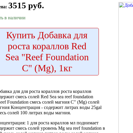
3515 руб.
ена:
ть в наличии
Купить
Добавка для
роста кораллов Red
Sea "Reef Foundation
C" (Mg), 1кг
бавка для
для роста кораллов
роста кораллов
держит смесь солей
Red Sea
sea reef foundation
eef Foundation
смесь солей магния
C" (Mg)
солей
гния Концентрация
- содержит
литрах воды 25gal
есь солей
100 литрах воды
магния.
нцентрация: 1
для роста кораллов
мл поднимает
держит смесь солей
уровень Mg
sea reef foundation
в