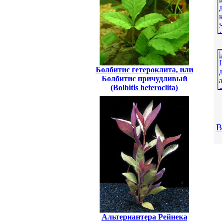
Болбитис гетероклита, или
Болбитис причудливый
(Bolbitis heteroclita)
В
Альтернантера Рейнека