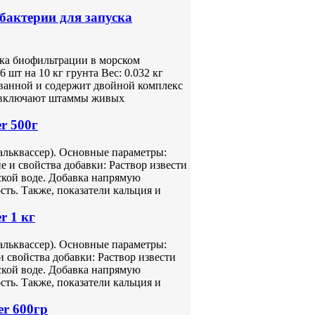
 бактерии для запуска
ска биофильтрации в морском
 шт на 10 кг грунта Вес: 0.032 кг
ванной и содержит двойной комплекс
e включают штаммы живых
r 500г
кальквассер). Основные параметры:
 и свойства добавки: Раствор извести
ской воде. Добавка напрямую
ть. Также, показатели кальция и
r 1 кг
кальквассер). Основные параметры:
 свойства добавки: Раствор извести
ской воде. Добавка напрямую
ть. Также, показатели кальция и
er 600гр