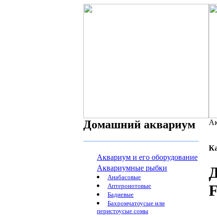
Домашний аквариум
Ак
К
Аквариум и его оборудование
Аквариумные рыбки
Д
Анабасовые
F
Аптеронотовые
Бадиевые
Бахромчатоусые или
перистоусые сомы