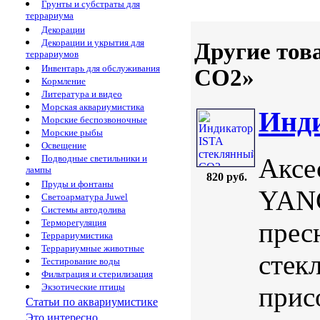
Грунты и субстраты для
террариума
Декорации
Декорации и укрытия для
Другие тов
террариумов
Инвентарь для обслуживания
CO2»
Кормление
Литература и видео
Морская аквариумистика
Инди
Морские беспозвоночные
Морские рыбы
Освещение
Аксе
Подводные светильники и
лампы
820 руб.
Пруды и фонтаны
YANG
Светоарматура Juwel
Системы автодолива
прес
Терморегуляция
Террариумистика
Террариумные животные
стек
Тестирование воды
Фильтрация и стерилизация
прис
Экзотические птицы
Статьи по аквариумистике
Это интересно...