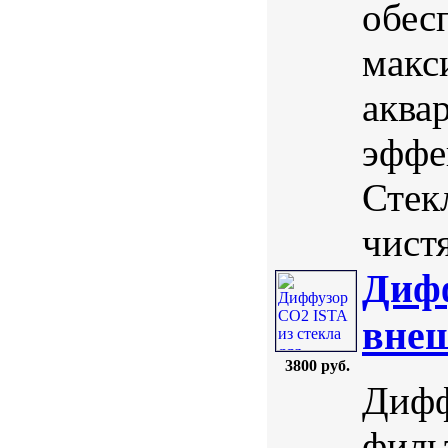
обес
макс
аква
эффе
Стек
чистя
Дифф
внеш
3800 руб.
Дифф
филь