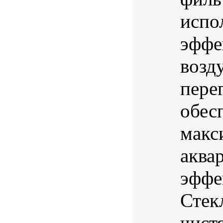
испо
эффе
возд
пере
обес
макс
аква
эффе
Стек
чистя