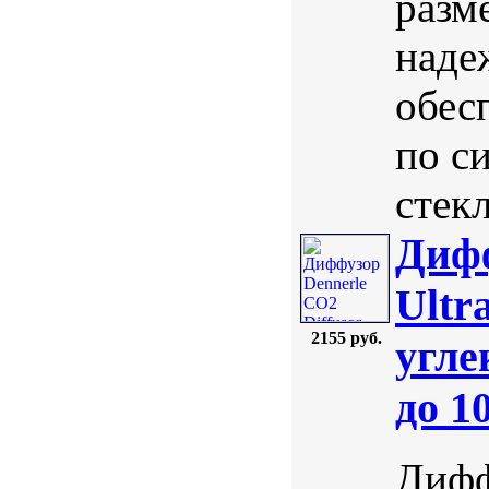
разм
наде
обес
по с
стекл
Дифф
Ultr
2155 руб.
угле
до 1
Дифф