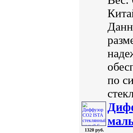
Кита
Данн
разм
наде
обес
по с
стекл
Диф
мал
1320 руб.