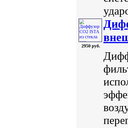
ударо
Дифф
внеш
2950 руб.
Дифф
филь
испо
эффе
возд
пере