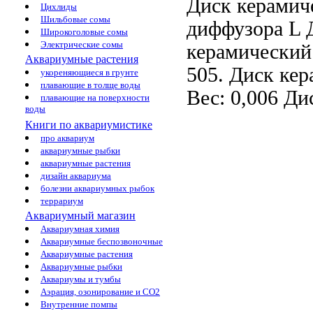
Диск керамиче
Цихлиды
Шильбовые сомы
диффузора L
Широкоголовые сомы
Электрические сомы
керамический 
Аквариумные растения
505.
Диск кер
укореняющиеся в грунте
плавающие в толще воды
Вес: 0,006
Дис
плавающие на поверхности
воды
Книги по аквариумистике
про аквариум
аквариумные рыбки
аквариумные растения
дизайн аквариума
болезни аквариумных рыбок
террариум
Аквариумный магазин
Аквариумная химия
Аквариумные беспозвоночные
Аквариумные растения
Аквариумные рыбки
Аквариумы и тумбы
Аэрация, озонирование и CO2
Внутренние помпы