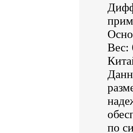
Дифф
прим
Осно
Вес:
Кита
Данн
разм
наде
обес
по с