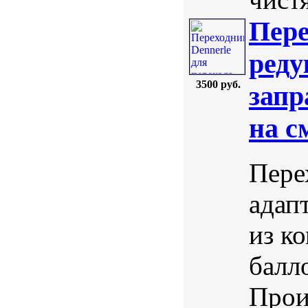
Пере
реду
3500 руб.
запр
на с
Пере
адап
из к
балл
Прои