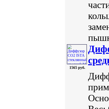
част
коль
заме
пышн
Диф
сре
1565 руб.
Дифф
прим
Осно
Вес: