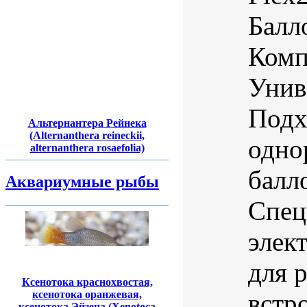
Балл
Комп
Унив
Подх
Альтернантера Рейнека
(Alternanthera reineckii,
одно
alternanthera rosaefolia)
балл
Аквариумные рыбы
Спец
элек
для р
Ксенотока краснохвостая,
встр
ксенотока оранжевая,
ксенотока Эйзена (Xenotoca