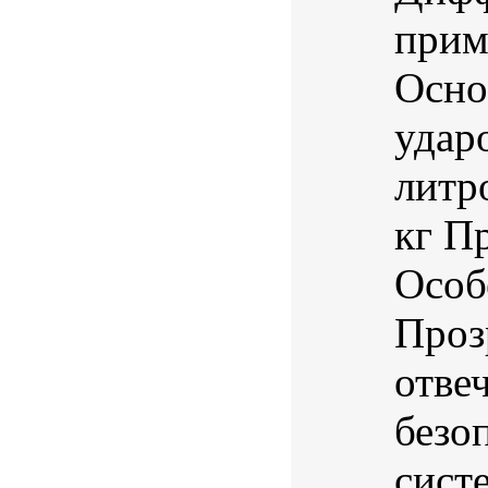
прим
Осно
удар
литр
кг П
Особ
Проз
отве
безо
сист