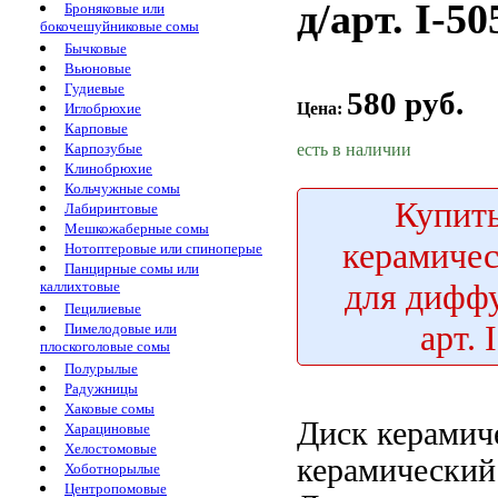
д/арт. I-50
Броняковые или
бокочешуйниковые сомы
Бычковые
Вьюновые
Гудиевые
580 руб.
Цена:
Иглобрюхие
Карповые
есть в наличии
Карпозубые
Клинобрюхие
Кольчужные сомы
Купит
Лабиринтовые
Мешкожаберные сомы
керамиче
Нотоптеровые или спиноперые
Панцирные сомы или
для диффу
каллихтовые
Пецилиевые
арт. 
Пимелодовые или
плоскоголовые сомы
Полурылые
Радужницы
Хаковые сомы
Диск керами
Харациновые
Хелостомовые
керамический 
Хоботнорылые
Центропомовые