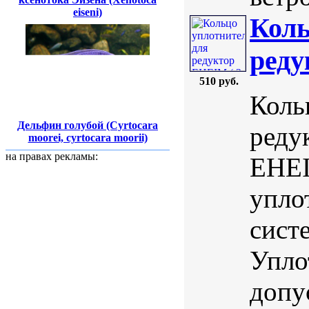
eiseni)
Коль
реду
510 руб.
Коль
Дельфин голубой (Cyrtocara
реду
moorei, cyrtocara moorii)
на правах рекламы:
EHEI
упло
сист
Упло
допу