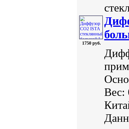
стекл
Диф
бол
1750 руб.
Дифф
прим
Осно
Вес:
Кита
Данн