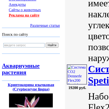
имее
Анекдоты
Сайты о животных
накл
Реклама на сайте
угле
Различные статьи
цвет
Поиск по сайту
позв
нару
Аквариумные
Сист
растения
Spet
Криптокорина язычковая
19200 руб.
(Cryptocoryne lingua)
Набо
Flex