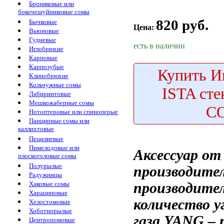
Броняковые или
бокочешуйниковые сомы
820 руб.
Бычковые
Цена:
Вьюновые
Гудиевые
есть в наличии
Иглобрюхие
Карповые
Карпозубые
Купить
Ин
Клинобрюхие
Кольчужные сомы
ISTA ст
Лабиринтовые
Мешкожаберные сомы
C
Нотоптеровые или спиноперые
Панцирные сомы или
каллихтовые
Пецилиевые
Пимелодовые или
Аксессуар от
плоскоголовые сомы
Полурылые
производител
Радужницы
производите
Хаковые сомы
Харациновые
количество у
Хелостомовые
Хоботнорылые
газа
YANG –
Центропомовые