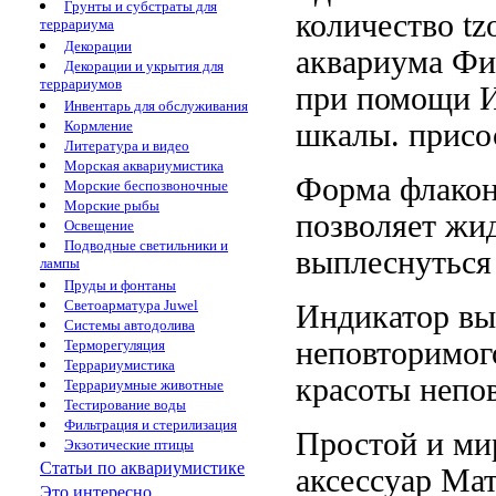
Грунты и субстраты для
количество
tz
террариума
Декорации
аквариума Фи
Декорации и укрытия для
террариумов
при помощи
И
Инвентарь для обслуживания
шкалы.
присо
Кормление
Литература и видео
Морская аквариумистика
Форма флако
Морские беспозвоночные
Морские рыбы
позволяет
жид
Освещение
Подводные светильники и
выплеснутьс
лампы
Пруды и фонтаны
Светоарматура Juwel
Индикатор в
Системы автодолива
неповторимог
Терморегуляция
Террариумистика
красоты непо
Террариумные животные
Тестирование воды
Фильтрация и стерилизация
Простой и
ми
Экзотические птицы
Статьи по аквариумистике
аксессуар
Мат
Это интересно...