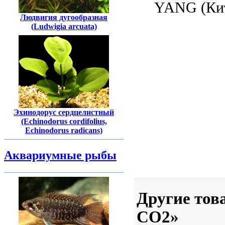
YANG (Ки
Людвигия дугообразная
(Ludwigia arcuata)
Эхинодорус сердцелистный
(Echinodorus cordifolius,
Echinodorus radicans)
Аквариумные рыбы
Другие тов
CO2»