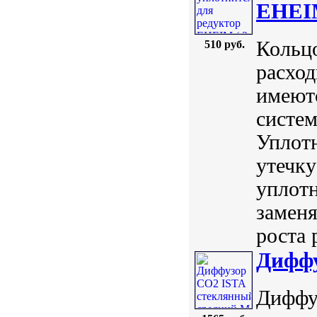
EHEIM
Кольцо
510 руб.
расход
имеютс
систем
Уплотн
утечку
уплотн
заменя
роста 
Диффу
Диффу