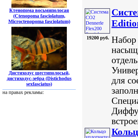
Систе
Ктенопома восьмиполосая
(Ctenopoma fasciolatum,
Editi
Microctenopoma fasciolatum)
Набор 
19200 руб.
насыщ
отдель
Универ
Дистиходус шестиполосый,
для со
дистиходус-зебра (Distichodus
sexfasciatus)
заполн
на правах рекламы:
Специ
Диффуз
встрое
Кольц