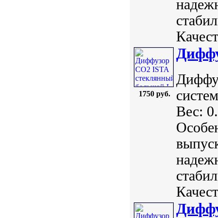
надежн
стабил
Качест
Диффу
Диффу
систем
1750 руб.
Вес: 0
Особе
выпуск
надежн
стабил
Качест
Диффу