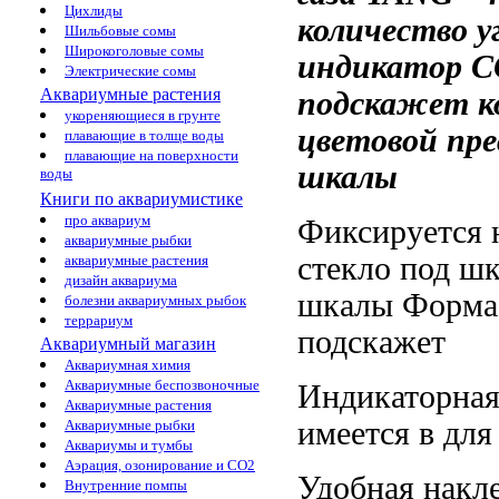
Цихлиды
количество у
Шильбовые сомы
Широкоголовые сомы
индикатор 
Электрические сомы
Аквариумные растения
подскажет к
укореняющиеся в грунте
цветовой
пре
плавающие в толще воды
плавающие на поверхности
шкалы
воды
Книги по аквариумистике
про аквариум
Фиксируется 
аквариумные рыбки
стекло под
шк
аквариумные растения
дизайн аквариума
шкалы Форма
болезни аквариумных рыбок
террариум
подскажет
Аквариумный магазин
Аквариумная химия
Аквариумные беспозвоночные
Индикаторна
Аквариумные растения
имеется в
для
Аквариумные рыбки
Аквариумы и тумбы
Аэрация, озонирование и CO2
Удобная накл
Внутренние помпы