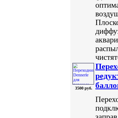
оптим
воздуш
Плоско
диффуз
аквари
распыл
чистят
Перех
редук
балло
3500 руб.
Перехо
подклю
запра