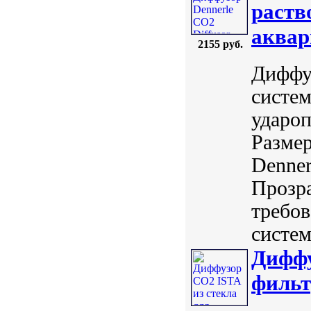
раств
аквар
2155 руб.
Диффу
систем
удароп
Размер
Denner
Прозра
требов
систем
Диффу
фильт