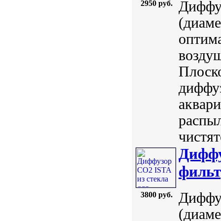
Диффу
2950 руб.
(диаме
оптим
воздуш
Плоско
диффуз
аквари
распыл
чистят
Диффу
фильт
Диффу
3800 руб.
(диаме