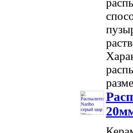
расп
спос
пузы
раств
Хара
расп
разме
Расп
20м
Кера