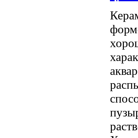
Кера
форм
хоро
харак
аква
расп
спос
пузы
раств