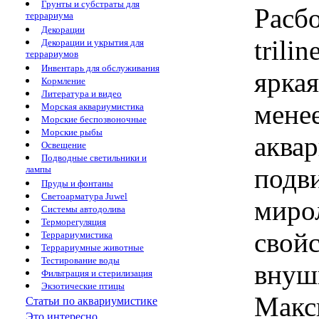
Грунты и субстраты для
Расбо
террариума
Декорации
trili
Декорации и укрытия для
террариумов
Инвентарь для обслуживания
яркая
Кормление
Литература и видео
менее
Морская аквариумистика
Морские беспозвоночные
Морские рыбы
аква
Освещение
Подводные светильники и
подв
лампы
Пруды и фонтаны
Светоарматура Juwel
миро
Системы автодолива
Терморегуляция
свой
Террариумистика
Террариумные животные
Тестирование воды
внуш
Фильтрация и стерилизация
Экзотические птицы
Макс
Статьи по аквариумистике
Это интересно...