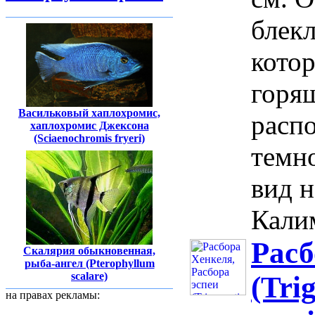
блекл
кото
горя
Васильковый хаплохромис,
распо
хаплохромис Джексона
(Sciaenochromis fryeri)
темно
вид н
Калим
Расб
Скалярия обыкновенная,
рыба-ангел (Pterophyllum
scalare)
(Tri
на правах рекламы: