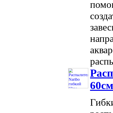
помо
созд
заве
напр
аква
распы
Расп
60с
Гибки