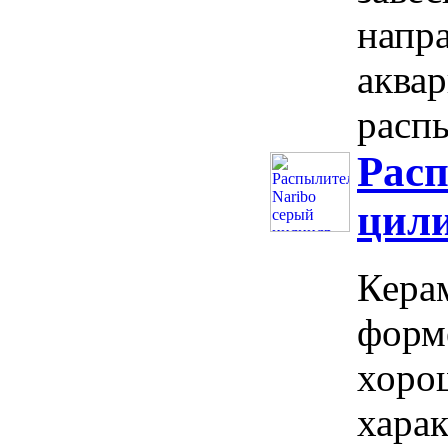
напр
аква
распы
Расп
цил
Кера
форм
хоро
харак