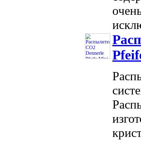
очень
искл
Расп
Pfei
Распы
систе
Распы
изго
крист