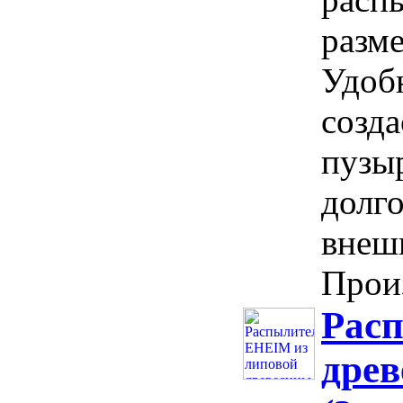
разм
Удоб
созд
пузыр
долг
внеш
Произ
Рас
древ