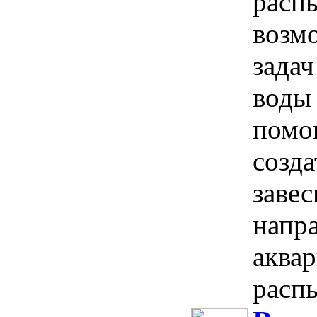
расп
возм
задач
воды
помо
созд
заве
напр
аква
распы