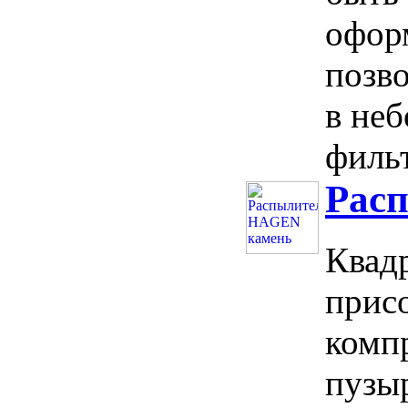
офор
позво
в не
фильт
Рас
Квад
прис
комп
пузы