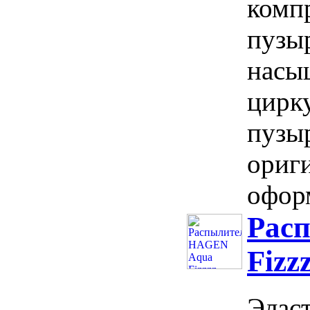
комп
пузы
насы
цирк
пузы
ориг
оформ
Рас
Fizz
Элас