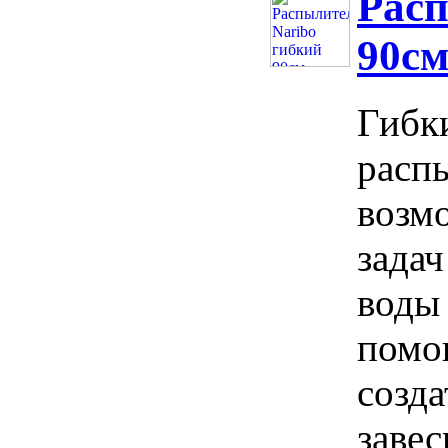
Расп
90с
Гибки
расп
возм
задач
воды
помо
созд
заве