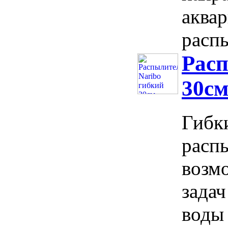
аква
распы
Расп
30с
Гибки
расп
возм
задач
воды