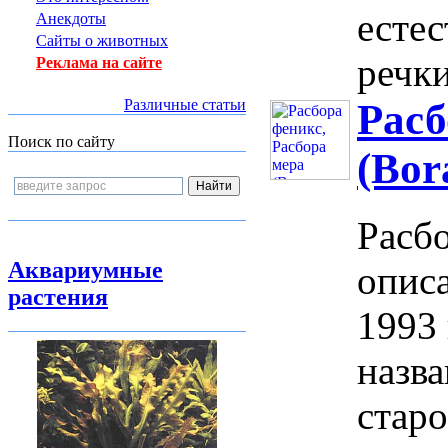
естес
Анекдоты
Сайты о животных
речки
Реклама на сайте
Различные статьи
Расб
Поиск по сайту
(Bor
Расбо
Аквариумные
описа
растения
1993 
назва
старо