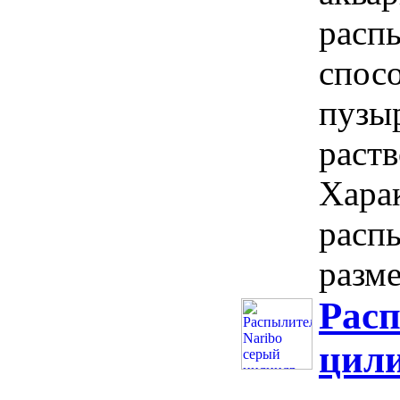
расп
спос
пузы
раств
Хара
расп
разме
Расп
цил