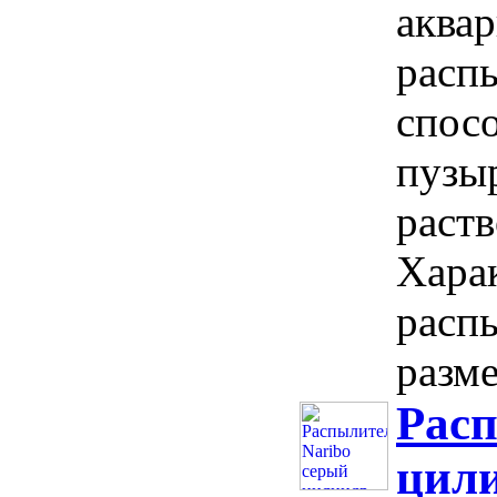
аква
расп
спос
пузы
раств
Хара
расп
разме
Расп
цил