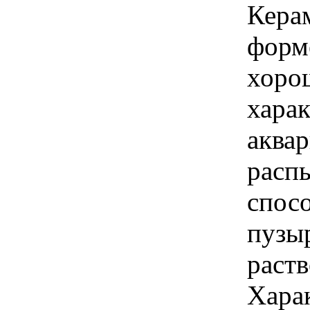
Кера
форм
хоро
харак
аква
расп
спос
пузы
раств
Хара