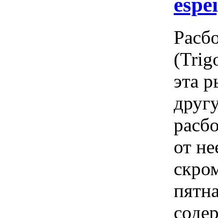
espe
Расбо
(Trig
эта 
другу
расб
от не
скро
пятна
содер