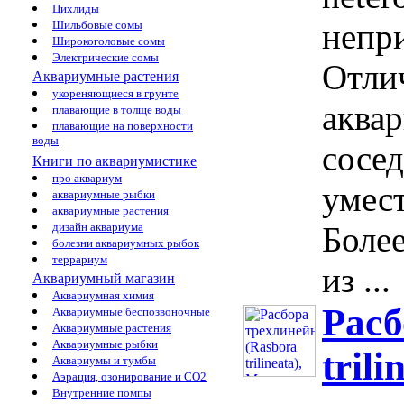
Цихлиды
непри
Шильбовые сомы
Широкоголовые сомы
Электрические сомы
Отли
Аквариумные растения
укореняющиеся в грунте
аква
плавающие в толще воды
плавающие на поверхности
воды
сосе
Книги по аквариумистике
про аквариум
умес
аквариумные рыбки
аквариумные растения
дизайн аквариума
Более
болезни аквариумных рыбок
террариум
из ...
Аквариумный магазин
Аквариумная химия
Расб
Аквариумные беспозвоночные
Аквариумные растения
Аквариумные рыбки
trili
Аквариумы и тумбы
Аэрация, озонирование и CO2
Внутренние помпы