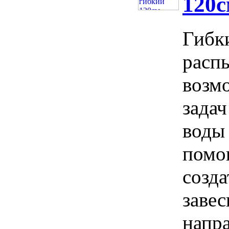
120
Гибки
расп
возм
задач
воды
помо
созд
заве
напр