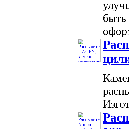
улуч
быть 
оформ
Рас
цил
Каме
распы
Изгот
Расп