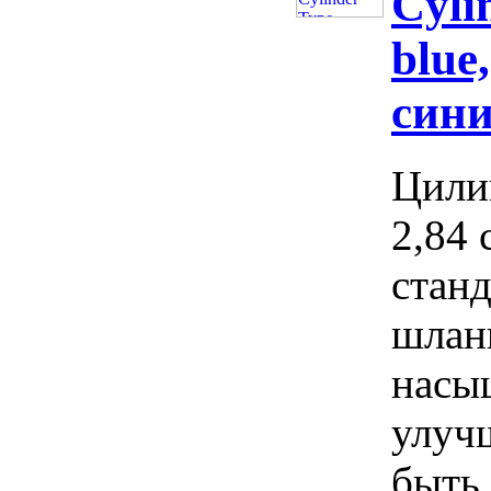
Cyli
blue
син
Цили
2,84 
стан
шлан
насы
улуч
быть