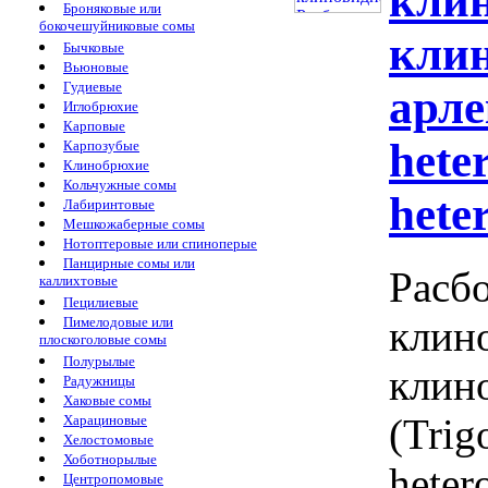
клин
Броняковые или
бокочешуйниковые сомы
клин
Бычковые
Вьюновые
Гудиевые
арле
Иглобрюхие
Карповые
hete
Карпозубые
Клинобрюхие
Кольчужные сомы
hete
Лабиринтовые
Мешкожаберные сомы
Нотоптеровые или спиноперые
Панцирные сомы или
Расбо
каллихтовые
Пецилиевые
клин
Пимелодовые или
плоскоголовые сомы
Полурылые
клино
Радужницы
Хаковые сомы
(Trig
Харациновые
Хелостомовые
Хоботнорылые
heter
Центропомовые