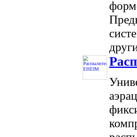
форм
Предн
систе
други
Рас
Унив
аэра
фикс
комп
распы