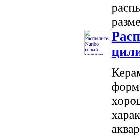
расп
разме
Расп
цил
Кера
форм
хоро
харак
аква