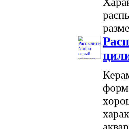
Хара
расп
разме
Расп
цил
Кера
форм
хоро
харак
аква