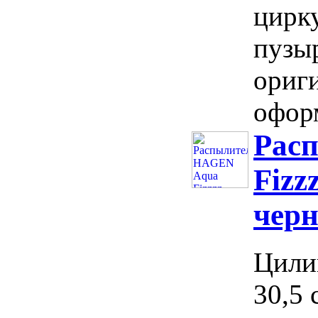
цирк
пузы
ориг
оформ
Рас
Fizz
черн
Цили
30,5