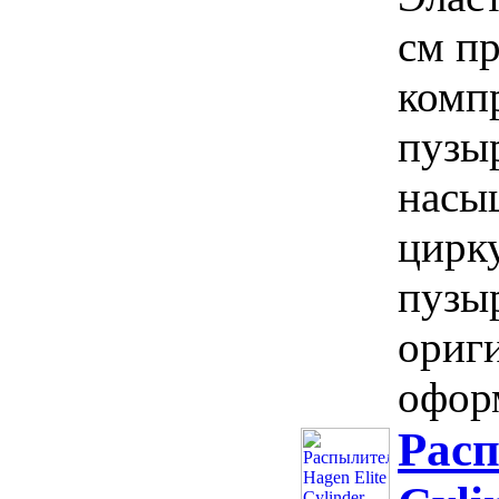
см п
комп
пузы
насы
цирк
пузы
ориг
оформ
Расп