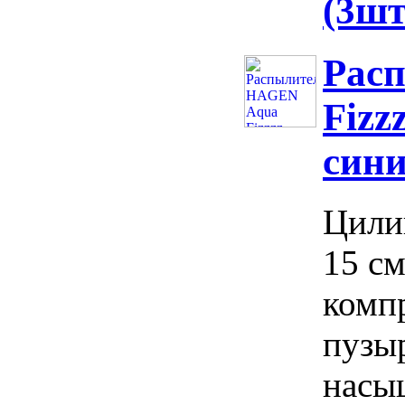
(3шт
Рас
Fizz
сини
Цили
15 с
комп
пузы
насы