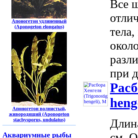
Все ш
отли
Апоногетон удлиненный
(Aponogeton elongatus)
тела,
около
разли
при д
Расб
heng
Апоногетон волнистый,
живородящий (Aponogeton
Длин
stachysporus, undulatus)
см. 
Аквариумные рыбы