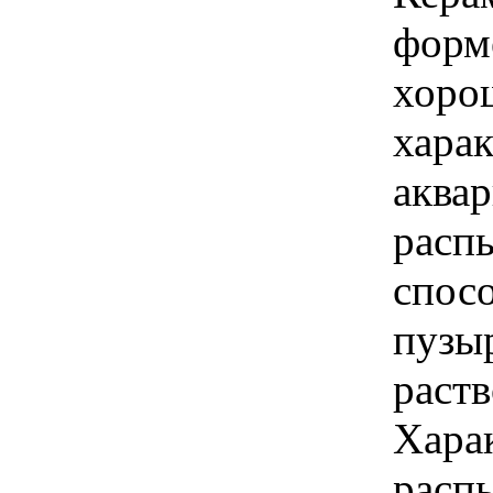
форме
хоро
харак
аква
расп
спос
пузы
раств
Хара
расп