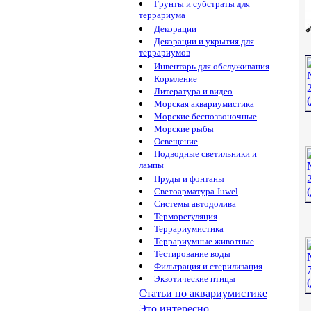
Грунты и субстраты для
террариума
Декорации
Декорации и укрытия для
террариумов
Инвентарь для обслуживания
Кормление
Литература и видео
Морская аквариумистика
Морские беспозвоночные
Морские рыбы
Освещение
Подводные светильники и
лампы
Пруды и фонтаны
Светоарматура Juwel
Системы автодолива
Терморегуляция
Террариумистика
Террариумные животные
Тестирование воды
Фильтрация и стерилизация
Экзотические птицы
Статьи по аквариумистике
Это интересно...