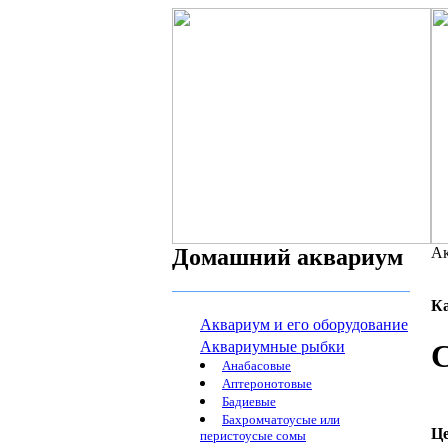
Домашний аквариум
Ак
К
Аквариум и его оборудование
Аквариумные рыбки
С
Анабасовые
Аптеронотовые
Бадиевые
Бахромчатоусые или
Ц
перистоусые сомы