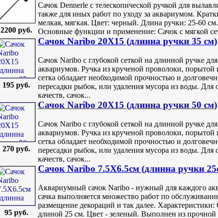
Сачок Dennerle с телескопической ручкой для вылавл
также для иных работ по уходу за аквариумом. Кратк
мелкая, мягкая. Цвет: черный. Длина ручки: 25-60 см
2200 руб.
Основные функции и применение: Сачок с мягкой сет
Сачок Naribo 20Х15 (длинна ручки 35 см)
Сачок Naribo с глубокой сеткой на длинной ручке д
аквариумов. Ручка из крученой проволоки, порытой 
сетка обладает необходимой прочностью и долговечн
195 руб.
пересадки рыбок, или удаления мусора из воды. Для
качеств, сачок...
Сачок Naribo 20Х15 (длинна ручки 50 см)
Сачок Naribo с глубокой сеткой на длинной ручке д
аквариумов. Ручка из крученой проволоки, порытой 
сетка обладает необходимой прочностью и долговечн
270 руб.
пересадки рыбок, или удаления мусора из воды. Для
качеств, сачок...
Сачок Naribo 7.5X6.5см (длинна ручки 25
Аквариумный сачок Naribo - нужный для каждого ак
сачка выполняется множество работ по обслуживанию
размещение декораций и так далее. Характеристики: 
95 руб.
длиной 25 см. Цвет - зеленый. Выполнен из прочной 