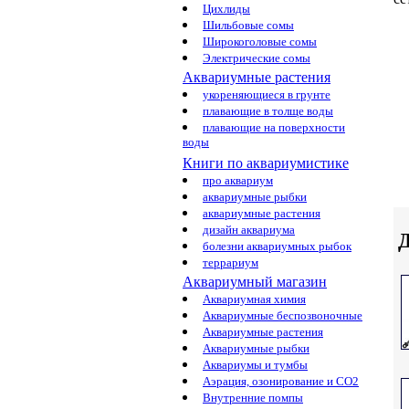
Цихлиды
Шильбовые сомы
Широкоголовые сомы
Электрические сомы
Аквариумные растения
укореняющиеся в грунте
плавающие в толще воды
плавающие на поверхности
воды
Книги по аквариумистике
про аквариум
аквариумные рыбки
аквариумные растения
дизайн аквариума
Д
болезни аквариумных рыбок
террариум
Аквариумный магазин
Аквариумная химия
Аквариумные беспозвоночные
Аквариумные растения
Аквариумные рыбки
Аквариумы и тумбы
Аэрация, озонирование и CO2
Внутренние помпы