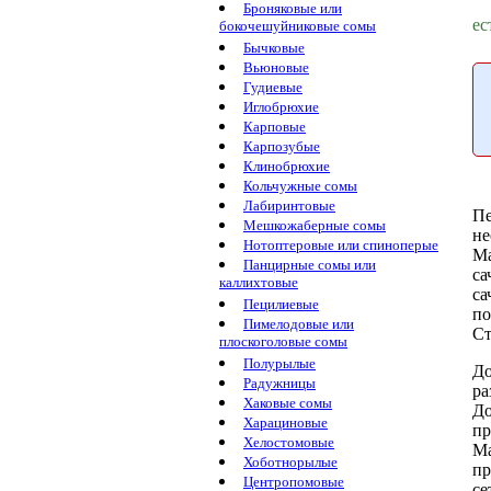
Броняковые или
ес
бокочешуйниковые сомы
Бычковые
Вьюновые
Гудиевые
Иглобрюхие
Карповые
Карпозубые
Клинобрюхие
Кольчужные сомы
Лабиринтовые
Пе
Мешкожаберные сомы
не
Нотоптеровые или спиноперые
М
Панцирные сомы или
са
каллихтовые
са
Пецилиевые
п
Пимелодовые или
Ст
плоскоголовые сомы
Полурылые
Д
Радужницы
ра
Хаковые сомы
Д
Харациновые
пр
Хелостомовые
Ма
Хоботнорылые
пр
Центропомовые
се