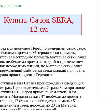
ть в наличии
Купить
Сачок SERA,
12 см
ред применением
Перед применением сачок
сачок
обходимо
промыть Материал сетки
промыть.
атериал
необходимо промыть Материал
сетки сачка
чок необходимо промыть
гладкий и
применением
чок необходимо
мягкий, не
Материал сетки сачка
овреждающий рыбу
сетки сачка гладкий
при ловле.
рана происхождения Германия
оступны в
sera Страна происхождения
следующих
змерах:
Производитель sera Страна
8 см
при ловле
оступны
/ 3",
Перед применением сачок
10 см
омыть Материал сетки
/ 4"
необходимо промыть
териал
,12 см
сачок необходимо промыть
/ 5",
именением сачок необходимо
20 см
Материал
тки сачка
/ 8"
сетки сачка гладкий