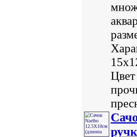
множ
аква
разм
Хара
15х1
Цвет
проч
пресн
Сачо
ручк