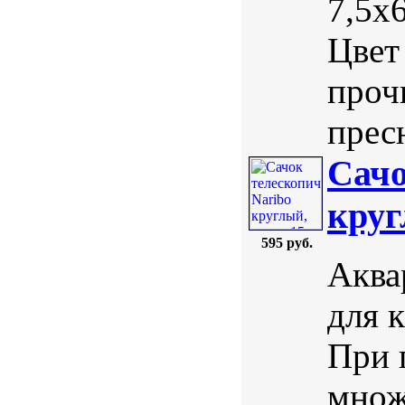
7,5х
Цвет
проч
пресн
Сачо
круг
595 руб.
Аква
для 
При 
множ