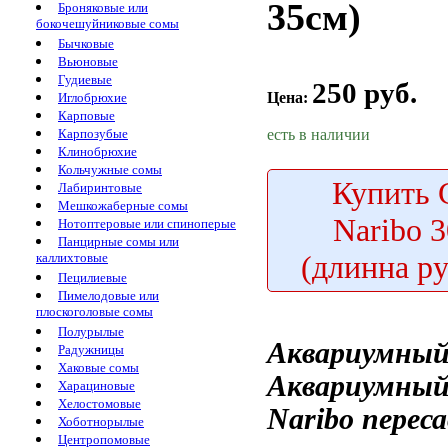
35см)
Броняковые или
бокочешуйниковые сомы
Бычковые
Вьюновые
Гудиевые
250 руб.
Цена:
Иглобрюхие
Карповые
есть в наличии
Карпозубые
Клинобрюхие
Кольчужные сомы
Купить
С
Лабиринтовые
Мешкожаберные сомы
Naribo 
Нотоптеровые или спиноперые
Панцирные сомы или
(длинна р
каллихтовые
Пецилиевые
Пимелодовые или
плоскоголовые сомы
Полурылые
Аквариумный
Радужницы
Хаковые сомы
Аквариумный 
Харациновые
Хелостомовые
Naribo
перес
Хоботнорылые
Центропомовые