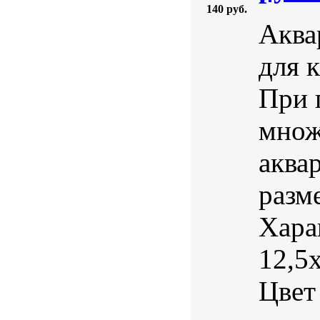
140 руб.
Аква
для 
При 
множ
аква
разм
Хара
12,5
Цвет