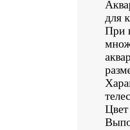
Аква
для 
При 
множ
аква
разм
Хара
теле
Цвет
Выпо