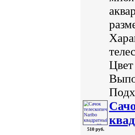
аква
разм
Хара
теле
Цвет
Выпо
Подхо
Сачо
квад
510 руб.