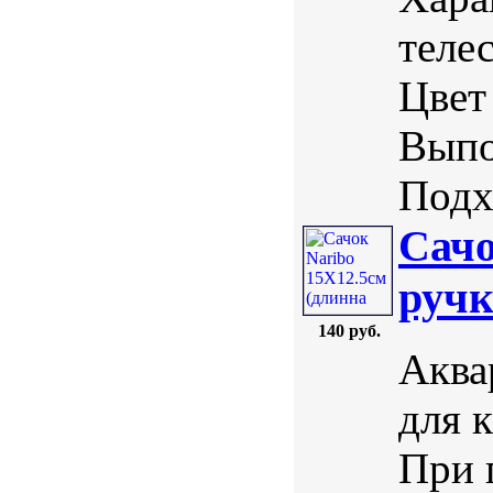
теле
Цвет
Выпо
Подх
Сачо
ручк
140 руб.
Аква
для 
При 