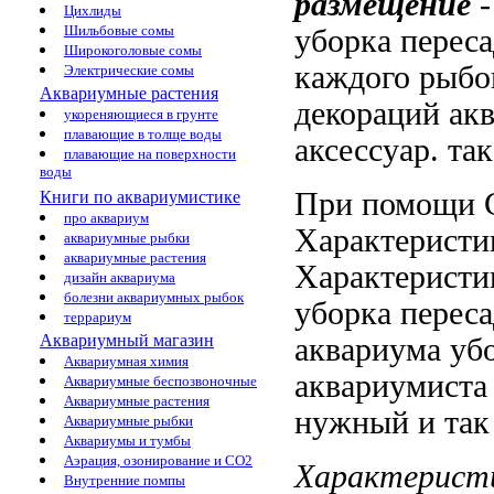
размещение
Цихлиды
Шильбовые сомы
уборка перес
Широкоголовые сомы
каждого
рыбо
Электрические сомы
Аквариумные растения
декораций
акв
укореняющиеся в грунте
плавающие в толще воды
аксессуар.
так
плавающие на поверхности
воды
При помощи
Книги по аквариумистике
про аквариум
Характеристи
аквариумные рыбки
аквариумные растения
Характеристи
дизайн аквариума
болезни аквариумных рыбок
уборка перес
террариум
Аквариумный магазин
аквариума уб
Аквариумная химия
аквариумиста
Аквариумные беспозвоночные
Аквариумные растения
нужный
и та
Аквариумные рыбки
Аквариумы и тумбы
Аэрация, озонирование и CO2
Характерист
Внутренние помпы