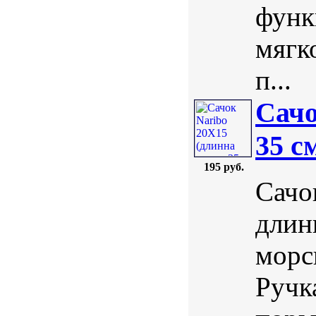
функ
мягк
п...
Сачо
35 с
195 руб.
Сачо
длин
морс
Ручк