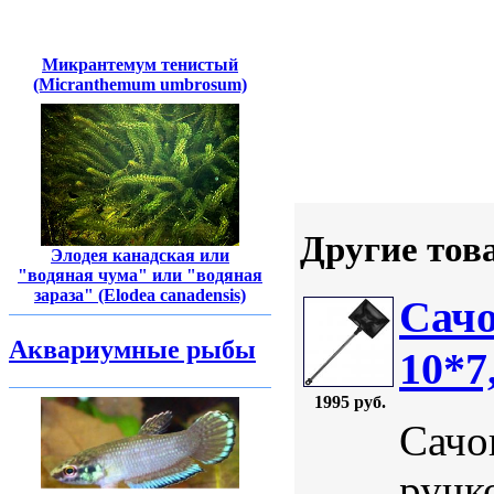
Микрантемум тенистый
(Micranthemum umbrosum)
Другие тов
Элодея канадская или
"водяная чума" или "водяная
зараза" (Elodea canadensis)
Сачо
Аквариумные рыбы
10*7
1995 руб.
Сачо
ручк