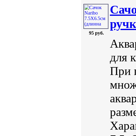
Сачо
ручк
95 руб.
Аква
для 
При 
множ
аква
разм
Хара