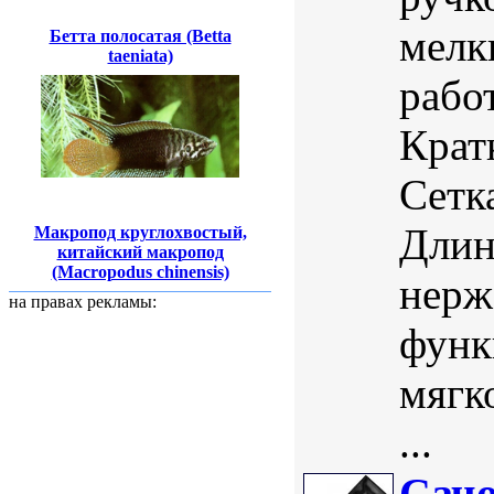
мелк
Бетта полосатая (Betta
taeniata)
рабо
Крат
Сетк
Длин
Макропод круглохвостый,
китайский макропод
(Macropodus chinensis)
нерж
на правах рекламы:
функ
мягк
...
Сачо