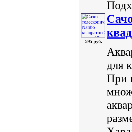
Подх
Сачо
квад
595 руб.
Аква
для 
При 
множ
аква
разм
Хара