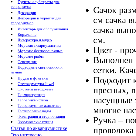
Грунты и субстраты для
террариума
Сачок раз
Декорации
см
сачка в
Декорации и укрытия для
террариумов
сачка выпо
Инвентарь для обслуживания
Кормление
см.
Литература и видео
Морская аквариумистика
Цвет -
про
Морские беспозвоночные
Морские рыбы
Выполнен
Освещение
Подводные светильники и
сетки.
Кач
лампы
Подходит 
Пруды и фонтаны
Светоарматура Juwel
пресных,
n
Системы автодолива
Терморегуляция
насущные 
Террариумистика
Террариумные животные
многие на
Тестирование воды
Фильтрация и стерилизация
Ручка –
по
Экзотические птицы
проволока
Статьи по аквариумистике
Это интересно...