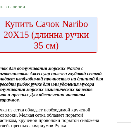
ть в наличии
Купить
Сачок Naribo
20Х15 (длинна ручки
35 см)
ачок
для обслуживания морских
Naribo с
лговечностью Аксессуар полезен
глубокой сеткой
ладает необходимой прочностью
на длинной
для
ресадки рыбок
ручке для
или удаления мусора
служивания морских
гигиенических качеств
чок
и пресных
Для обеспечения чистоты
вариумов.
чка из
сетка обладает необходимой
крученой
оволоки,
Мелкая сетка обладает
порытой
астиком,
крученой проволоки порытой
снабжена
тлей.
пресных аквариумов Ручка