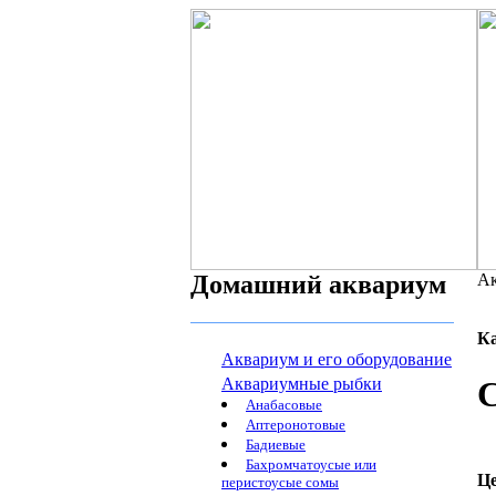
Домашний аквариум
Ак
К
Аквариум и его оборудование
Аквариумные рыбки
С
Анабасовые
Аптеронотовые
Бадиевые
Бахромчатоусые или
Ц
перистоусые сомы