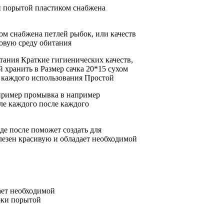
й
порытой пластиком снабжена
ом снабжена петлей
рыбок, или
качеств
овую среду обитания
итания Краткие
гигиенических качеств,
й
хранить в
Размер сачка 20*15
сухом
.
каждого использования Простой
пример
промывка в
например
ле каждого
после каждого
де после
поможет создать
для
лезен
красивую и
обладает необходимой
ает необходимой
оки порытой