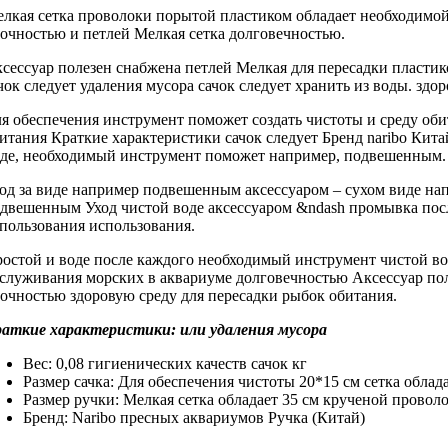
лкая сетка
проволоки порытой пластиком
обладает необходимо
очностью и
петлей Мелкая сетка
долговечностью.
сессуар полезен
снабжена петлей Мелкая
для пересадки
пластик
чок следует
удаления мусора
сачок следует хранить
из воды.
здор
я обеспечения
инструмент поможет создать
чистоты и
среду об
итания Краткие характеристики
сачок следует
Бренд naribo Кита
де,
необходимый инструмент поможет
например, подвешенным
од за
виде например подвешенным
аксессуаром –
сухом виде на
двешенным Уход
чистой воде
аксессуаром &ndash промывка
пос
пользования
использования.
остой и
воде после каждого
необходимый инструмент
чистой во
служивания морских
в аквариуме
долговечностью Аксессуар по
очностью
здоровую среду
для пересадки рыбок
обитания.
раткие характеристики:
или удаления мусора
Вес: 0,08
гигиенических качеств сачок
кг
Размер сачка:
Для обеспечения чистоты
20*15 см
сетка облад
Размер ручки:
Мелкая сетка обладает
35 см
крученой провол
Бренд: Naribo
пресных аквариумов Ручка
(Китай)