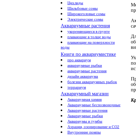
Цихлиды
Ме
Шильбовые сомы
пр
Широкоголовые сомы
Электрические сомы
Ак
Аквариумные растения
са
укореняющиеся в грунте
Дл
плавающие в толще воды
об
плавающие на поверхности
ви
воды
Книги по аквариумистике
Ух
про аквариум
по
аквариумные рыбки
ис
аквариумные растения
дизайн аквариума
Пр
болезни аквариумных рыбок
об
террариум
пр
Аквариумный магазин
Аквариумная химия
К
Аквариумные беспозвоночные
Аквариумные растения
Аквариумные рыбки
Аквариумы и тумбы
Аэрация, озонирование и CO2
Внутренние помпы