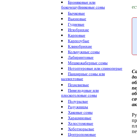
Броняковые или
ес
бокочешуйниковые сомы
Бычковые
Вьюновые
Гудиевые
Иглобрюхие
Карповые
Карпозубые
Клинобрюхие
Кольчужные сомы
Лабиринтовые
Мешкожаберные сомы
Нотоптеровые или спиноперые
С
Панцирные сомы или
до
каллихтовые
об
Пецилиевые
пе
Пимелодовые или
об
плоскоголовые сомы
са
Полурылые
ак
Радужницы
Хаковые сомы
Ру
Харациновые
пр
Хелостомовые
пл
Хоботнорылые
пе
Центропомовые