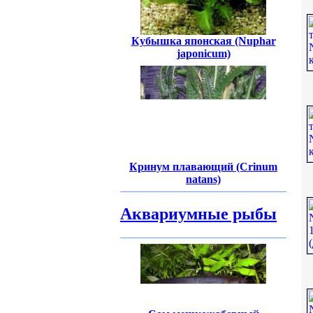
Кубышка японская (Nuphar
japonicum)
Кринум плавающий (Crinum
natans)
Аквариумные рыбы