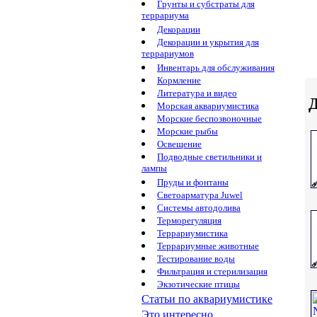
Грунты и субстраты для
террариума
Декорации
Декорации и укрытия для
террариумов
Инвентарь для обслуживания
Кормление
Литература и видео
Д
Морская аквариумистика
Морские беспозвоночные
Морские рыбы
Освещение
Подводные светильники и
лампы
Пруды и фонтаны
Светоарматура Juwel
Системы автодолива
Терморегуляция
Террариумистика
Террариумные животные
Тестирование воды
Фильтрация и стерилизация
Экзотические птицы
Статьи по аквариумистике
Это интересно...