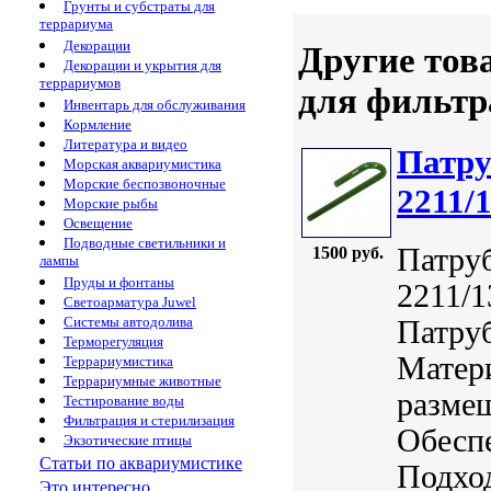
Грунты и субстраты для
террариума
Декорации
Другие тов
Декорации и укрытия для
террариумов
для фильтр
Инвентарь для обслуживания
Кормление
Литература и видео
Патру
Морская аквариумистика
Морские беспозвоночные
2211/
Морские рыбы
Освещение
Подводные светильники и
Патру
1500 руб.
лампы
Пруды и фонтаны
2211/1
Светоарматура Juwel
Системы автодолива
Патруб
Терморегуляция
Матер
Террариумистика
Террариумные животные
размещ
Тестирование воды
Фильтрация и стерилизация
Обеспе
Экзотические птицы
Статьи по аквариумистике
Подхо
Это интересно...