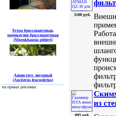
фильт
Внешн
3100 руб.
приме
Тетра бриллиантовая,
Работа
моенкаузия бриллиантовая
(Moenkhausia pittieri)
внешн
шланг
функц
происх
фильт
Анциструс звездный
(Ancistrus leucostictus)
фильтр
на правах рекламы:
Скимм
из ст
895 руб.