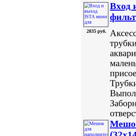
Вxод 
фильт
Аксесс
2835 руб.
трубки
аквари
малень
присое
Трубк
Выполн
Забор
отверст
Мешок
(32x1