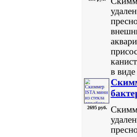
Скимме
удален
пресно
внешни
аквари
присос
канист
в виде
Скимм
бакте
Скимме
2695 руб.
удален
пресно