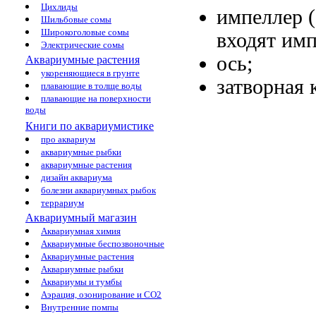
Цихлиды
импеллер (
Шильбовые сомы
Широкоголовые сомы
входят им
Электрические сомы
ось;
Аквариумные растения
укореняющиеся в грунте
затворная
плавающие в толще воды
плавающие на поверхности
воды
Книги по аквариумистике
про аквариум
аквариумные рыбки
аквариумные растения
дизайн аквариума
болезни аквариумных рыбок
террариум
Аквариумный магазин
Аквариумная химия
Аквариумные беспозвоночные
Аквариумные растения
Аквариумные рыбки
Аквариумы и тумбы
Аэрация, озонирование и CO2
Внутренние помпы