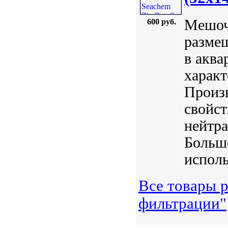
Мешоч
600 руб.
разме
в аква
характ
Произ
свойст
нейтра
Большо
исполь
Все товары р
фильтрации"