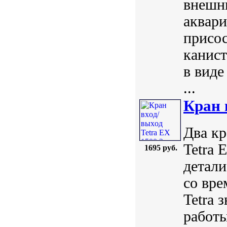
внешни
аквари
присос
канист
в виде
...
Кран 
Два кр
Tetra 
1695 руб.
детали
со вре
Tetra 
работы