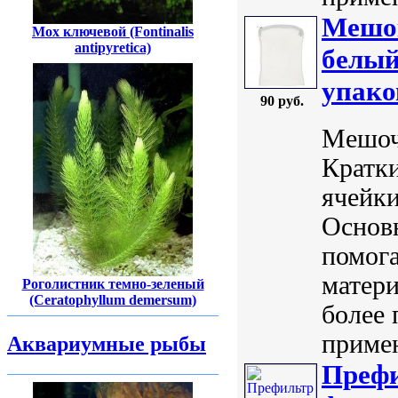
Мешок
Мох ключевой (Fontinalis
antipyretica)
белый
упако
90 руб.
Мешоче
Кратки
ячейки
Основ
помог
матери
Роголистник темно-зеленый
(Ceratophyllum demersum)
более 
примен
Аквариумные рыбы
Преф