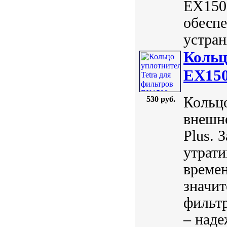
EX1500
обеспе
устран
Кольц
EX15
Кольцо
530 руб.
внешне
Plus. 
утрати
времен
значит
фильтр
– наде