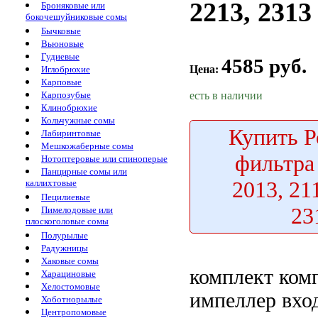
2213, 2313
Броняковые или
бокочешуйниковые сомы
Бычковые
Вьюновые
Гудиевые
4585 руб.
Цена:
Иглобрюхие
Карповые
есть в наличии
Карпозубые
Клинобрюхие
Кольчужные сомы
Купить
Р
Лабиринтовые
Мешкожаберные сомы
фильтр
Нотоптеровые или спиноперые
Панцирные сомы или
2013, 21
каллихтовые
Пецилиевые
23
Пимелодовые или
плоскоголовые сомы
Полурылые
Радужницы
Хаковые сомы
комплект
ком
Харациновые
Хелостомовые
импеллер
вход
Хоботнорылые
Центропомовые