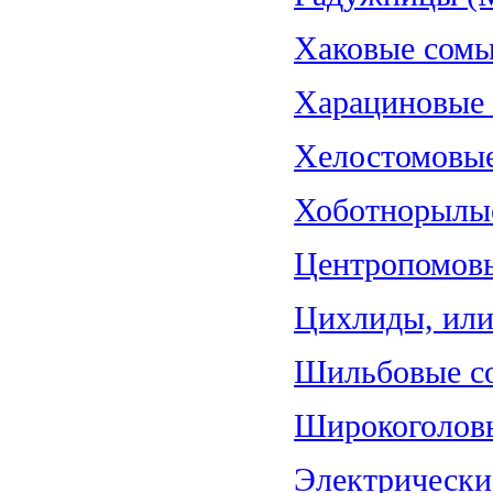
Хаковые сомы
Харациновые (
Хелостомовые 
Хоботнорылые
Центропомовы
Цихлиды, или 
Шильбовые со
Широкоголовы
Электрические