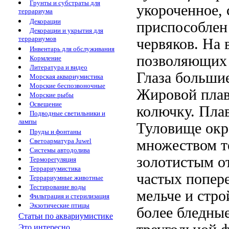
Грунты и субстраты для
укороченное,
террариума
Декорации
приспособлен
Декорации и укрытия для
террариумов
червяков. На 
Инвентарь для обслуживания
позволяющих 
Кормление
Литература и видео
Глаза больши
Морская аквариумистика
Морские беспозвоночные
Жировой плавн
Морские рыбы
Освещение
колючку. Пла
Подводные светильники и
лампы
Туловище окр
Пруды и фонтаны
Светоарматура Juwel
множеством т
Системы автодолива
золотистым о
Терморегуляция
Террариумистика
частых попер
Террариумные животные
Тестирование воды
мельче и стро
Фильтрация и стерилизация
Экзотические птицы
более бледны
Статьи по аквариумистике
Это интересно...