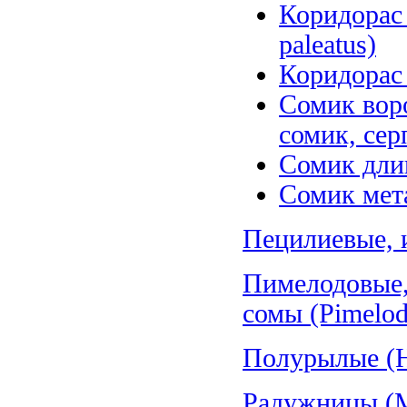
Коридорас
paleatus)
Коридорас 
Сомик воро
сомик, сер
Сомик длин
Сомик мета
Пецилиевые, и
Пимелодовые,
сомы (Pimelod
Полурылые (H
Радужницы (Me