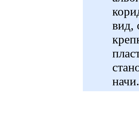
кори
вид,
креп
плас
стан
начи.