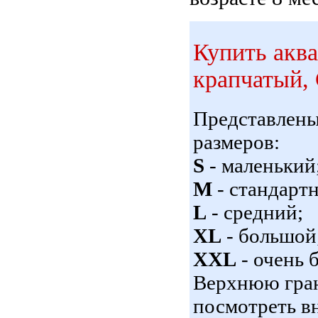
Купить акв
крапчатый, 
Представлен
размеров:
S
- маленький
M
- стандарт
L
- средний;
XL
- большой
XXL
- очень 
Верхнюю гран
посмотреть вн