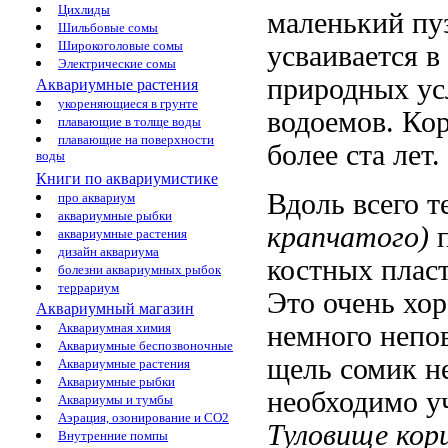
Цихлиды
маленький пуз
Шильбовые сомы
Широкоголовые сомы
усваивается в
Электрические сомы
природных ус
Аквариумные растения
укореняющиеся в грунте
водоемов. Ко
плавающие в толще воды
плавающие на поверхности
более ста лет
воды
Книги по аквариумистике
Вдоль всего т
про аквариум
аквариумные рыбки
крапчатого)
п
аквариумные растения
дизайн аквариума
костных пласт
болезни аквариумных рыбок
террариум
Это очень хор
Аквариумный магазин
Аквариумная химия
немного непо
Аквариумные беспозвоночные
щель сомик не
Аквариумные растения
Аквариумные рыбки
необходимо у
Аквариумы и тумбы
Аэрация, озонирование и CO2
Туловище кор
Внутренние помпы