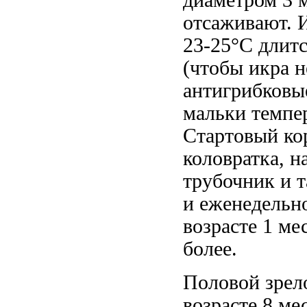
диаметром 3 
отсаживают. 
23-25°С длитс
(чтобы икра 
антигрибковые
мальки темпе
Стартовый ко
коловратка, н
трубочник и 
и еженедельно
возрасте 1 ме
более.
Половой зрело
возрасте 8 ме