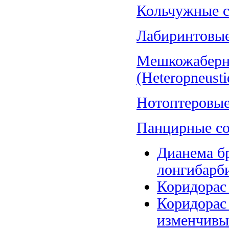
Кольчужные со
Лабиринтовые 
Мешкожаберн
(Heteropneusti
Нотоптеровые,
Панцирные со
Дианема бр
лонгибарби
Коридорас 
Коридорас
изменчивый