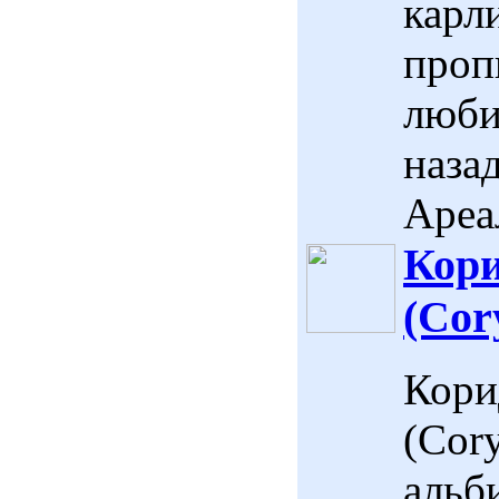
карл
проп
люби
наза
Ареал
Кори
(Cory
Кори
(Cory
альб