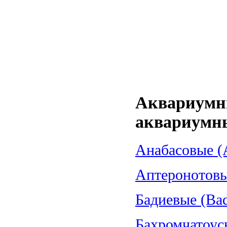
Аквариумн
аквариумн
Анабасовые (A
Аптеронотовые
Бадиевые (Bad
Бахромчатоус