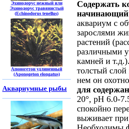
Содержать к
Эхинодорус нежный или
Эхинодорус травянистый
начинающий
(Echinodorus tenellus)
аквариум с об
зарослями жи
растений (рас
различными у
камней и т.д.)
толстый слой 
Апоногетон удлиненный
(Aponogeton elongatus)
нем он охотно
Аквариумные рыбы
для содержан
20°, рН 6.0-7
спокойно пере
выживает при 
Необходимы ф