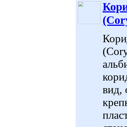
Кори
(Cor
Кори
(Cory
альб
кори
вид,
креп
плас