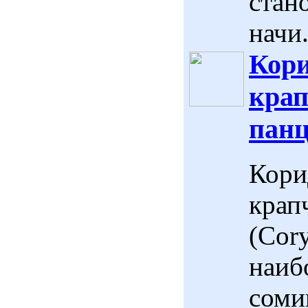
стан
начи.
Кори
кра
панц
Кори
крап
(Cory
наиб
соми