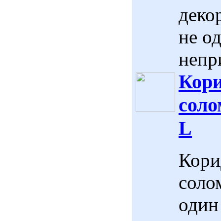
деко
не о
непр
Кори
соло
L
Кори
солом
один