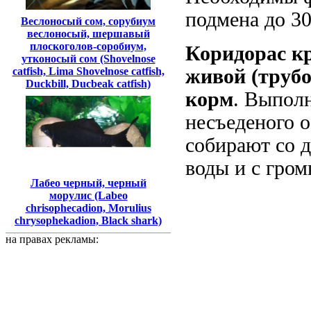
подмена до 3
Веслоносый сом, сорубиум
веслоносый, шершавый
плоскоголов-соробиум,
Коридорас кр
утконосый сом (Shovelnose
catfish, Lima Shovelnose catfish,
живой (трубо
Duckbill, Ducbeak catfish)
корм
. Выпол
несъеденого 
собирают со д
воды и с гром
Лабео черный, черный
морулис (Labeo
chrisophecadion, Morulius
chrysophekadion, Black shark)
на правах рекламы: