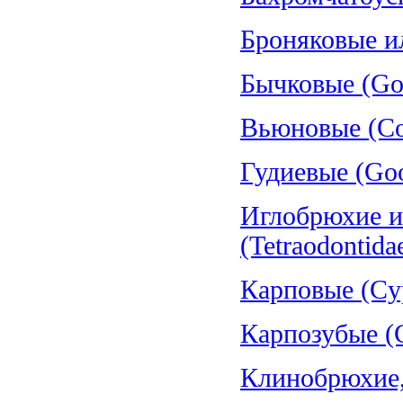
Броняковые и
Бычковые (Gob
Вьюновые (Cob
Гудиевые (Goo
Иглобрюхие и
(Tetraodontida
Карповые (Cyp
Карпозубые (C
Клинобрюхие, 