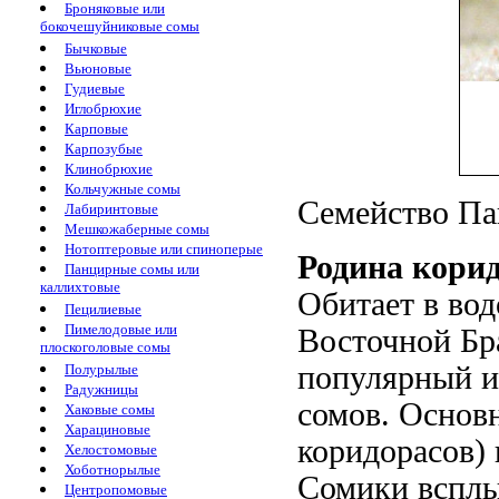
Броняковые или
бокочешуйниковые сомы
Бычковые
Вьюновые
Гудиевые
Иглобрюхие
Карповые
Карпозубые
Клинобрюхие
Кольчужные сомы
Семейство Пан
Лабиринтовые
Мешкожаберные сомы
Нотоптеровые или спиноперые
Родина кори
Панцирные сомы или
каллихтовые
Обитает в вод
Пецилиевые
Пимелодовые или
Восточной Бр
плоскоголовые сомы
популярный и
Полурылые
Радужницы
сомов. Основн
Хаковые сомы
Харациновые
коридорасов) 
Хелостомовые
Хоботнорылые
Сомики всплы
Центропомовые