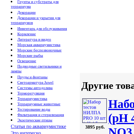
Грунты и субстраты для
террариума
Декорации
Декорации и укрытия для
террариумов
Инвентарь для обслуживания
Кормление
Литература и видео
Морская аквариумистика
Морские беспозвоночные
Морские рыбы
Освещение
Подводные светильники и
лампы
Пруды и фонтаны
Другие тов
Светоарматура Juwel
Системы автодолива
Терморегуляция
Террариумистика
Наб
Террариумные животные
Тестирование воды
(pH 
Фильтрация и стерилизация
Экзотические птицы
Статьи по аквариумистике
3895 руб.
NO3,
Это интересно...