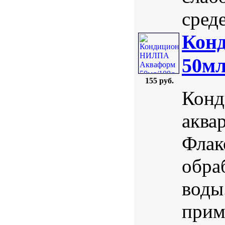
среде
Кон
50мл
155 руб.
Конд
аква
Флак
обра
воды
прим