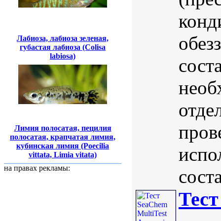
конд
обез
Лабиоза, лабиоза зеленая,
губастая лабиоза (Colisa
labiosa)
сост
необ
отде
пров
Лимия полосатая, пецилия
полосатая, крапчатая лимия,
кубинская лимия (Poecilia
испо
vittata, Limia vitata)
на правах рекламы:
соста
Тест