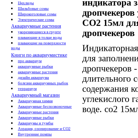
индикатора
Цихлиды
Шильбовые сомы
дропчекеров 
Широкоголовые сомы
Электрические сомы
CO2 15мл
дл
Аквариумные растения
дропчекеров
укореняющиеся в грунте
плавающие в толще воды
плавающие на поверхности
Индикаторна
воды
Книги по аквариумистике
для заполнен
про аквариум
дропчекеров 
аквариумные рыбки
аквариумные растения
длительного
с
дизайн аквариума
болезни аквариумных рыбок
содержания
к
террариум
Аквариумный магазин
углекислого г
Аквариумная химия
воде.
co2 15м
Аквариумные беспозвоночные
Аквариумные растения
Аквариумные рыбки
Аквариумы и тумбы
Аэрация, озонирование и CO2
Внутренние помпы