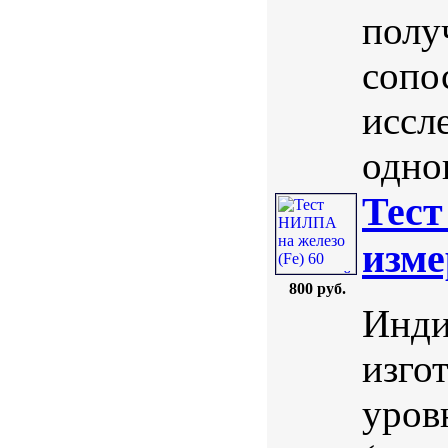
полу
сопо
иссл
однов
Тест
изме
800 руб.
Инди
изго
уров