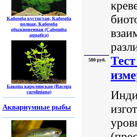
крев
биот
Кабомба кустистая, Кабомба
водная, Кабомба
взаи
обыкновенная (Cabomba
aquatica)
разли
Тест
580 руб.
изме
Бакопа каролинская (Bасора
Инди
caroliniana)
изго
Аквариумные рыбы
уров
(пре