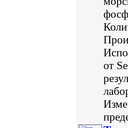
морс
фосф
Коли
Прои
Испо
от S
резу
лабо
Изме
преде