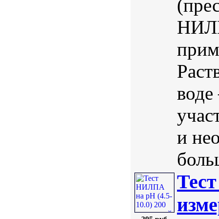
(пре
НИЛП
прим
Раст
воде
учас
и не
боль
Тест
изме