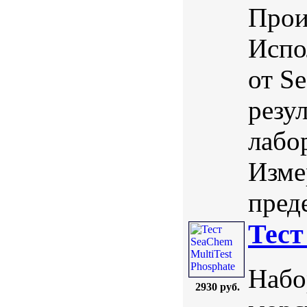
Прои
Испо
от S
резу
лабо
Изме
преде
Тест
Набо
2930 руб.