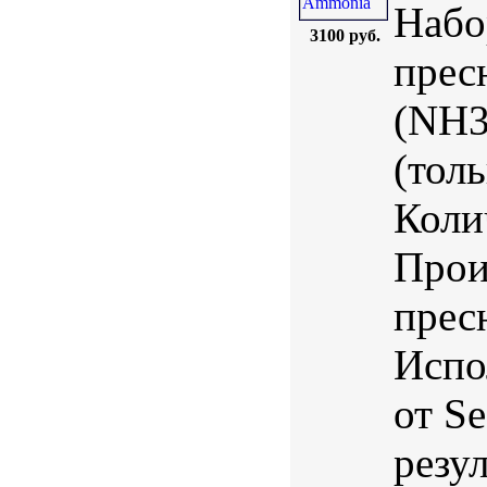
Набо
3100 руб.
прес
(NH3
(тол
Коли
Прои
прес
Испо
от S
резу