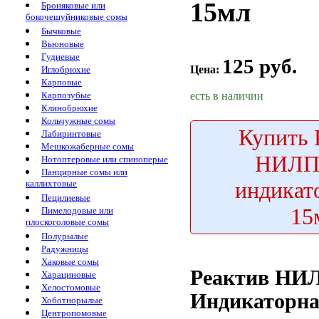
15мл
Броняковые или
бокочешуйниковые сомы
Бычковые
Вьюновые
Гудиевые
125 руб.
Цена:
Иглобрюхие
Карповые
есть в наличии
Карпозубые
Клинобрюхие
Кольчужные сомы
Купить
Лабиринтовые
Мешкожаберные сомы
НИЛП
Нотоптеровые или спиноперые
Панцирные сомы или
индикат
каллихтовые
Пецилиевые
15
Пимелодовые или
плоскоголовые сомы
Полурылые
Радужницы
Хаковые сомы
Реактив Н
Харациновые
Хелостомовые
Индикаторн
Хоботнорылые
Центропомовые