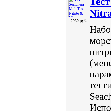
Тест
Nitr
2930 руб.
Набо
морс
нитри
(мен
пара
тест
Seac
Испо