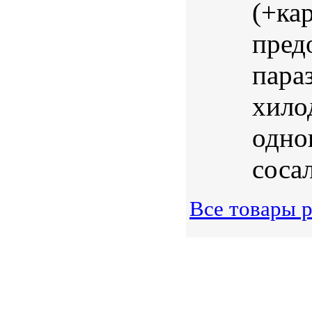
(+ка
пред
пара
хило
одно
соса
Все товары р