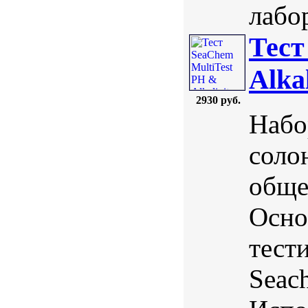
лабо
Тест
Alkal
2930 руб.
Набо
соло
обще
Осно
тест
Seac