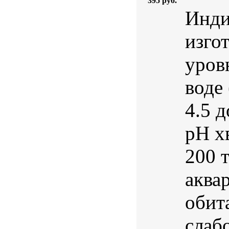
395 руб.
Инди
изго
уров
воде 
4.5 
pH х
200 
аква
обит
слаб