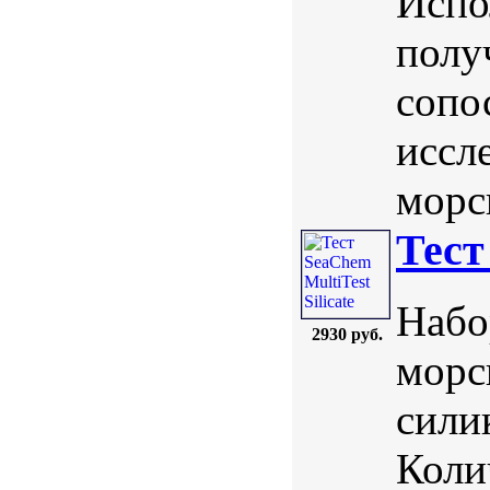
Испо
полу
сопо
иссл
морс
Тест
Набо
2930 руб.
морс
сили
Коли