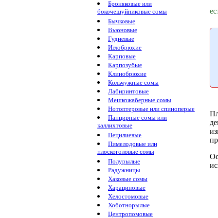
Броняковые или
ес
бокочешуйниковые сомы
Бычковые
Вьюновые
Гудиевые
Иглобрюхие
Карповые
Карпозубые
Клинобрюхие
Кольчужные сомы
Лабиринтовые
Мешкожаберные сомы
Нотоптеровые или спиноперые
Пл
Панцирные сомы или
де
каллихтовые
из
Пецилиевые
пр
Пимелодовые или
плоскоголовые сомы
Ос
Полурылые
ис
Радужницы
Хаковые сомы
Харациновые
Хелостомовые
Хоботнорылые
Центропомовые