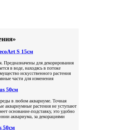
ения»
coArt S 15см
я. Предназначены для декорирования
тся в воде, находясь в потоке
имущество искусственного растения
ставные части для изменения
us 50см
среды в любом аквариуме. Точная
ые аквариумные растения не уступают
еет основание-подставку, это удобно
линии аквариума, за декорациями
s 50см