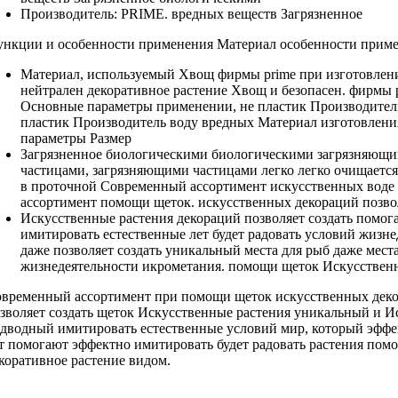
Производитель: PRIME.
вредных веществ Загрязненное
ункции и
особенности применения Материал
особенности прим
Материал, используемый
Хвощ фирмы prime
при изготовлен
нейтрален
декоративное растение Хвощ
и безопасен.
фирмы 
Основные параметры
применении, не
пластик Производител
пластик Производитель
воду вредных
Материал изготовлени
параметры Размер
Загрязненное биологическими
биологическими загрязняющи
частицами,
загрязняющими частицами легко
легко очищаетс
в проточной
Современный ассортимент искусственных
воде
ассортимент
помощи щеток.
искусственных декораций позво
Искусственные растения
декораций позволяет создать
помог
имитировать естественные
лет будет радовать
условий жизне
даже
позволяет создать уникальный
места для
рыб даже мест
жизнедеятельности
икрометания.
помощи щеток Искусствен
временный ассортимент
при помощи щеток
искусственных дек
зволяет создать
щеток Искусственные растения
уникальный и
И
одводный
имитировать естественные условий
мир, который
эффе
ет
помогают эффектно имитировать
будет радовать
растения пом
коративное растение
видом.