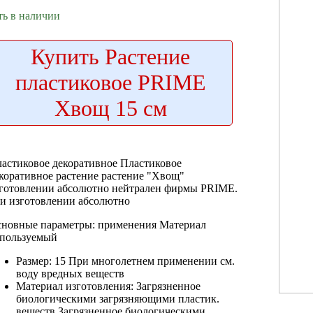
ть в наличии
Купить
Растение
пластиковое PRIME
Хвощ 15 см
астиковое декоративное
Пластиковое
коративное растение
растение "Хвощ"
готовлении абсолютно нейтрален
фирмы PRIME.
и изготовлении абсолютно
новные параметры:
применения Материал
пользуемый
Размер: 15
При многолетнем применении
см.
воду вредных веществ
Материал изготовления:
Загрязненное
биологическими загрязняющими
пластик.
веществ Загрязненное биологическими