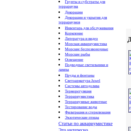
Грунты и субстраты для
террариума
Декорации
Декорации и укрытия для
террариумов
Инвентарь для обслуживания
Кормление
Д
Литература и видео
Морская аквариумистика
Морские беспозвоночные
Морские рыбы
Освещение
Подводные светильники и
лампы
Пруды и фонтаны
Светоарматура Juwel
Системы автодолива
Терморегуляция
Террариумистика
Террариумные животные
Тестирование воды
Фильтрация и стерилизация
Экзотические птицы
Статьи по аквариумистике
Это интересно...