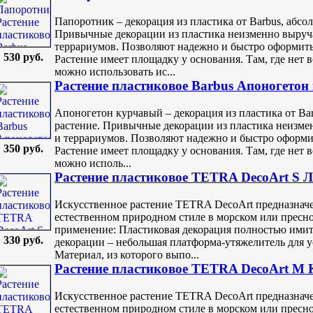
Папоротник – декорация из пластика от Barbus, абс
Привычные декорации из пластика неизменно выруч
террариумов. Позволяют надежно и быстро оформить
530 руб.
Растение имеет площадку у основания. Там, где нет 
можно использовать ис...
Растение пластиковое Barbus Апоногетон
Апоногетон курчавый – декорация из пластика от B
растение. Привычные декорации из пластика неизме
и террариумов. Позволяют надежно и быстро оформи
350 руб.
Растение имеет площадку у основания. Там, где нет 
можно исполь...
Растение пластиковое TETRA DecoArt S 
Искусственное растение TETRA DecoArt предназначе
естественном природном стиле в морском или пресн
применение: Пластиковая декорация полностью имит
330 руб.
декорации – небольшая платформа-утяжелитель для у
Материал, из которого выпо...
Растение пластиковое TETRA DecoArt M 
Искусственное растение TETRA DecoArt предназначе
естественном природном стиле в морском или пресн