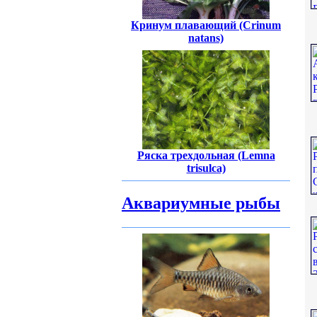
Кринум плавающий (Crinum
natans)
Ряска трехдольная (Lemna
trisulca)
Аквариумные рыбы