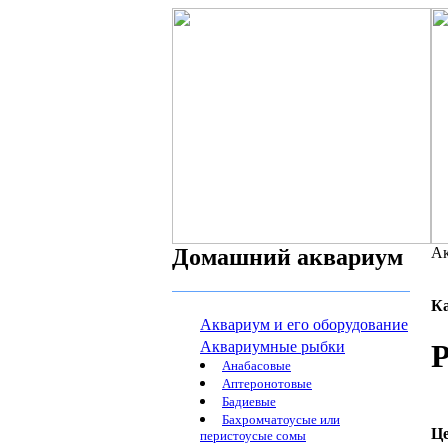
Домашний аквариум
Ак
К
Аквариум и его оборудование
Аквариумные рыбки
Р
Анабасовые
Аптеронотовые
Бадиевые
Бахромчатоусые или
Ц
перистоусые сомы