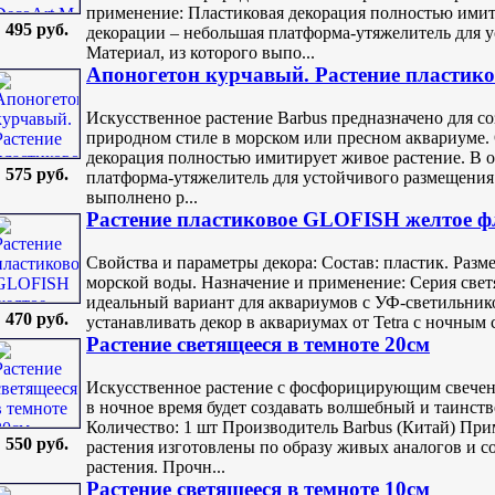
применение: Пластиковая декорация полностью имит
495 руб.
декорации – небольшая платформа-утяжелитель для у
Материал, из которого выпо...
Апоногетон курчавый. Растение пластико
Искусственное растение Barbus предназначено для с
природном стиле в морском или пресном аквариуме.
декорация полностью имитирует живое растение. В 
575 руб.
платформа-утяжелитель для устойчивого размещения 
выполнено р...
Растение пластиковое GLOFISH желтое фл
Свойства и параметры декора: Состав: пластик. Разме
морской воды. Назначение и применение: Серия све
идеальный вариант для аквариумов с УФ-светильник
470 руб.
устанавливать декор в аквариумах от Tetra с ночным 
Растение светящееся в темноте 20см
Искусственное растение с фосфорицирующим свечени
в ночное время будет создавать волшебный и таинств
Количество: 1 шт Производитель Barbus (Китай) При
550 руб.
растения изготовлены по образу живых аналогов и 
растения. Прочн...
Растение светящееся в темноте 10см