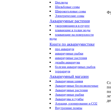
Цихлиды
Шильбовые сомы
Широкоголовые сомы
Ф
Электрические сомы
Аквариумные растения
укореняющиеся в грунте
плавающие в толще воды
плавающие на поверхности
воды
Книги по аквариумистике
про аквариум
аквариумные рыбки
аквариумные растения
дизайн аквариума
болезни аквариумных рыбок
террариум
Аквариумный магазин
Аквариумная химия
Со
Аквариумные беспозвоночные
по
Аквариумные растения
п
Аквариумные рыбки
л
Аквариумы и тумбы
де
Аэрация, озонирование и CO2
Внутренние помпы