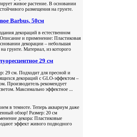
ирует живое растение. В основании
стойчивого размещения на грунте.
вое Barbus, 50см
оздания декораций в естественном
 Описание и применение: Пластиковая
основании декорации – небольшая
на грунте. Материал, из которого
уоресцентное 29 см
р: 29 см. Подходит для пресной и
тящихся декораций с GLO-эффектом –
ом. Производитель рекомендует
светом. Максимально эффектное ...
ем в темноте. Теперь аквариум даже
енный обзор! Размер: 20 см
менение декора: Пластиковые
создают эффект живого подводного