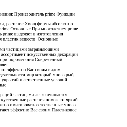
енения:
Производитель prime Функции
ии,
растение Хвощ фирмы
абсолютно
prime Основные
При многолетнем
prime
ь prime
выделяет в
изготовления
я пластик
веществ.
Основные
ми частицами
загрязняющими
я
ассортимент искусственных декораций
 при
икрометания Современный
ляет
ают эффектно
Вас своим видом
деятельности
мир который много
рыб,
а
укрытий и
естественные условий
ные
ораций
частицами легко очищается
скусственные растения помогают
яркий
ктно имитировать естественные
много
огают эффектно
Вас своим
Пластиковое