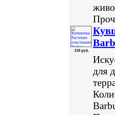
живо
Проч
Кувш
Barb
350 руб.
Иску
для 
терр
Коли
Barb