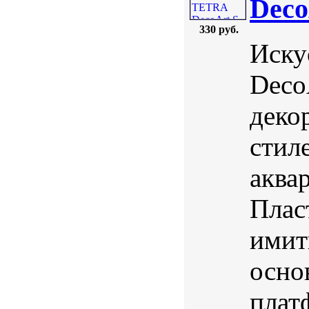
Deco
330 руб.
Иску
Deco
деко
стил
аква
Плас
имит
осно
плат