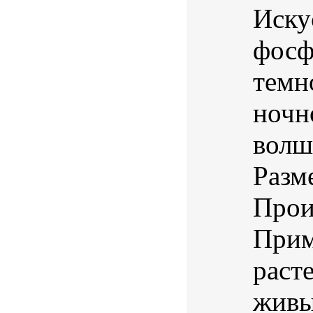
Иску
фосф
темн
ночн
волш
Разм
Прои
Прим
раст
живы