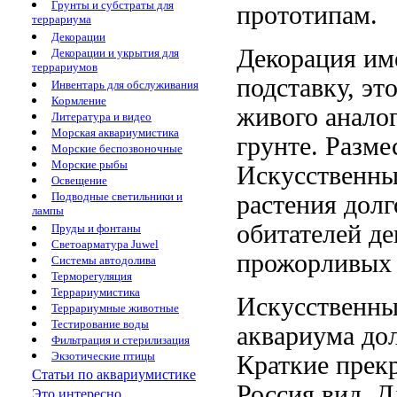
Грунты и субстраты для
прототипам.
террариума
Декорации
Декорация им
Декорации и укрытия для
террариумов
подставку, эт
Инвентарь для обслуживания
Кормление
живого анало
Литература и видео
Морская аквариумистика
грунте. Разм
Морские беспозвоночные
Морские рыбы
Искусственны
Освещение
Подводные светильники и
растения долг
лампы
обитателей
де
Пруды и фонтаны
Светоарматура Juwel
прожорливых
Системы автодолива
Терморегуляция
Террариумистика
Искусственны
Террариумные животные
Тестирование воды
аквариума
дол
Фильтрация и стерилизация
Экзотические птицы
Краткие
прек
Статьи по аквариумистике
Россия
вид. 
Это интересно...