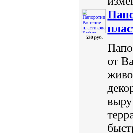
изме
Папо
плас
530 руб.
Папо
от B
живо
деко
выру
терр
быст