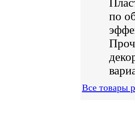
Плас
по о
эффе
Проч
деко
вариа
Все товары р