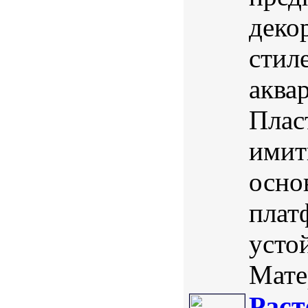
деко
стил
аква
Плас
имит
осно
плат
усто
Мате
Раст