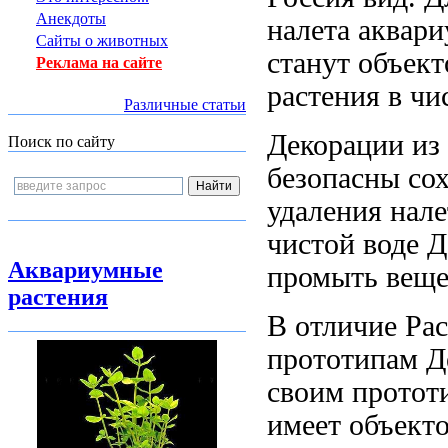
Анекдоты
налета
аквари
Сайты о животных
станут объек
Реклама на сайте
растения
в чи
Различные статьи
Декорации из
Поиск по сайту
безопасны
со
удаления нале
чистой воде 
Аквариумные
промыть
веще
растения
В отличие
Рас
прототипам Д
своим протот
имеет
объекто