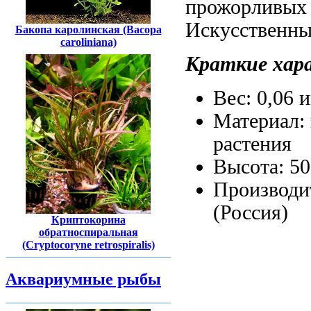
прожорливых
Искусственны
Бакопа каролинская (Bасора
caroliniana)
Краткие хар
Вес: 0,06
и
Материал:
растения
Высота: 5
Производи
(Россия)
Криптокорина
обратноспиральная
(Cryptocoryne retrospiralis)
Аквариумные рыбы