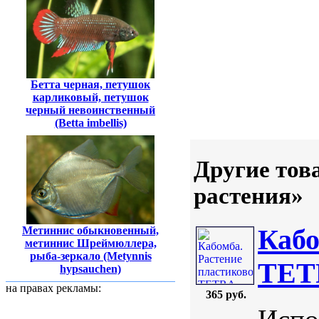
Бетта черная, петушок
карликовый, петушок
черный невоинственный
(Betta imbellis)
Другие тов
растения»
Кабо
Метиннис обыкновенный,
метиннис Шреймюллера,
рыба-зеркало (Metynnis
TETR
hypsauchen)
на правах рекламы:
365 руб.