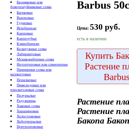
Barbus 50
Броняковые или
бокочешуйниковые сомы
Бычковые
Вьюновые
Гудиевые
530 руб.
Цена:
Иглобрюхие
Карповые
есть в наличии
Карпозубые
Клинобрюхие
Кольчужные сомы
Купить
Бак
Лабиринтовые
Мешкожаберные сомы
Растение п
Нотоптеровые или спиноперые
Панцирные сомы или
Barbu
каллихтовые
Пецилиевые
Пимелодовые или
плоскоголовые сомы
Полурылые
Растение пл
Радужницы
Хаковые сомы
Растение пл
Харациновые
Хелостомовые
Бакопа
Бакоп
Хоботнорылые
Центропомовые