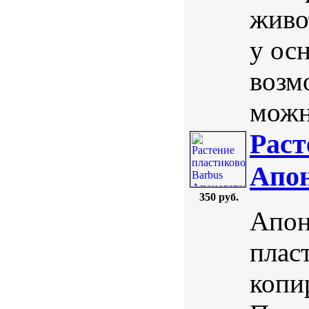
живо
у осн
возм
можн
Раст
Апон
350 руб.
Апон
плас
копи