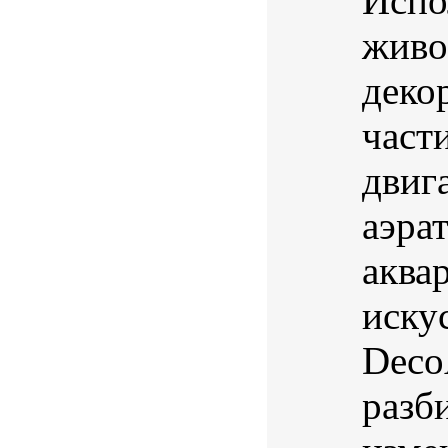
Испо
живо
деко
част
двига
аэра
аква
иску
DecoA
разб