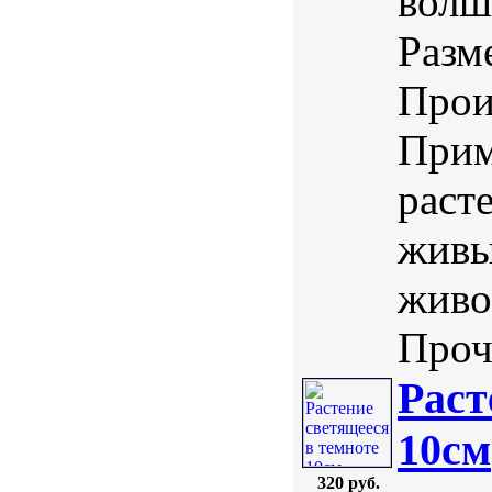
волш
Разм
Прои
Прим
раст
живы
живо
Проч
Раст
10см
320 руб.