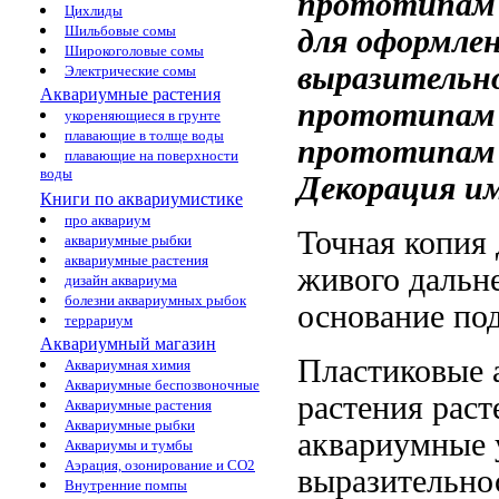
прототипам 
Цихлиды
Шильбовые сомы
для оформле
Широкоголовые сомы
выразительн
Электрические сомы
Аквариумные растения
прототипам
укореняющиеся в грунте
плавающие в толще воды
прототипам 
плавающие на поверхности
воды
Декорация и
Книги по аквариумистике
про аквариум
Точная копия
аквариумные рыбки
аквариумные растения
живого
дальн
дизайн аквариума
болезни аквариумных рыбок
основание по
террариум
Аквариумный магазин
Пластиковые
Аквариумная химия
Аквариумные беспозвоночные
растения
раст
Аквариумные растения
Аквариумные рыбки
аквариумные
Аквариумы и тумбы
Аэрация, озонирование и CO2
выразительно
Внутренние помпы