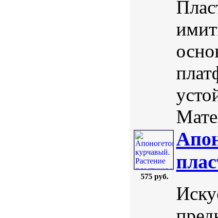
Плас
имит
осно
плат
усто
Мате
Апон
плас
575 руб.
Иску
пред