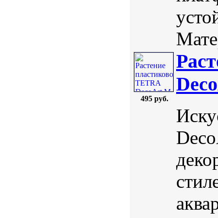
усто
Мате
Раст
Deco
495 руб.
Иску
Deco
деко
стил
аква