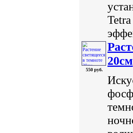
уста
Tetr
эффек
Раст
20см
550 руб.
Иску
фосф
темн
ночн