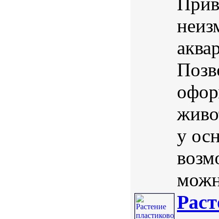
Прив
неиз
аква
Позв
офор
живо
у осн
возм
можн
Раст