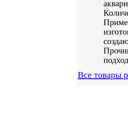
аквари
Количе
Примен
изгото
создаю
Прочны
подход
Все товары р