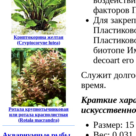
факторов 
Для закре
Пластиково
Криптокорина желтая
Пластиково
(Cryptocoryne lutea)
биотопе И
decoart
его
Служит долг
время.
Краткие хар
искусственно
Ротала крупнотычинковая
или ротала краснолистная
(Rotala macrandra)
Размер: 1
Вес: 0,031
Аквариумные рыбы