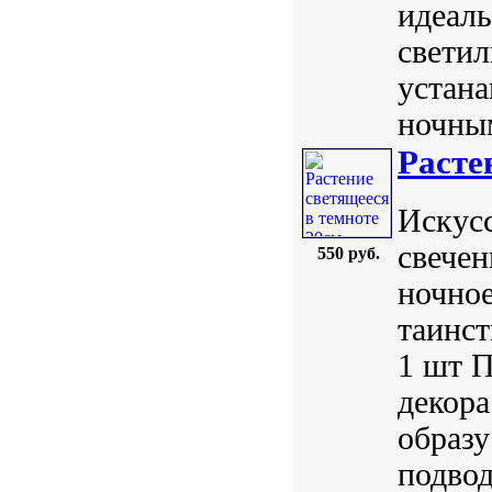
идеаль
светил
устана
ночным
Расте
Искус
свечен
550 руб.
ночное
таинст
1 шт П
декора
образу
подвод