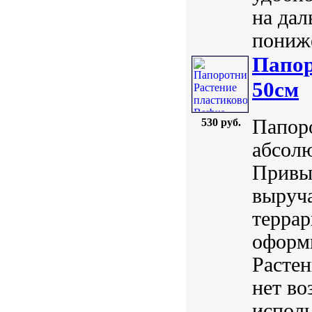
на дал
пониже
Папор
50см
Папоро
530 руб.
абсол
Привы
выруч
терра
оформи
Растен
нет во
исполь