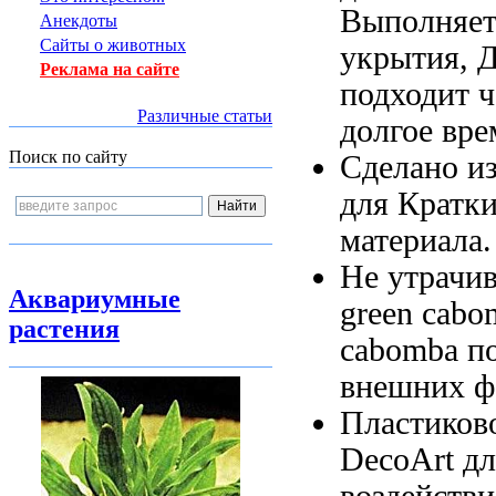
Выполняе
Анекдоты
Сайты о животных
укрытия,
Д
Реклама на сайте
подходит
ч
Различные статьи
долгое вре
Поиск по сайту
Сделано и
для
Кратки
материала
Не утрачи
Аквариумные
green cabo
растения
cabomba
по
внешних ф
Пластиков
DecoArt
дл
воздейств