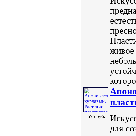
Искус
предна
естест
пресно
Пласт
живое 
небол
устойч
которо
Апоно
пласт
Искусс
575 руб.
для со