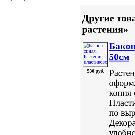
Другие тов
растения»
Бакоп
50см
Растен
530 руб.
оформл
копия 
Пласти
по выр
Декора
удобно