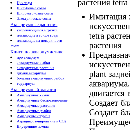
растения tetra
Цихлиды
Шильбовые сомы
Широкоголовые сомы
Имитация 
Электрические сомы
искусствен
Аквариумные растения
укореняющиеся в грунте
tetra
расте
плавающие в толще воды
плавающие на поверхности
растения
воды
Книги по аквариумистике
Предназна
про аквариум
искусстве
аквариумные рыбки
аквариумные растения
plant
задне
дизайн аквариума
болезни аквариумных рыбок
аквариума
террариум
Аквариумный магазин
двигается 
Аквариумная химия
Создает б
Аквариумные беспозвоночные
Аквариумные растения
Создает б
Аквариумные рыбки
Аквариумы и тумбы
Преимуще
Аэрация, озонирование и CO2
Внутренние помпы