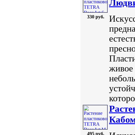
Людви
Искус
330 руб.
предна
естест
пресно
Пласт
живое 
небол
устойч
которо
Расте
Кабом
495 руб.