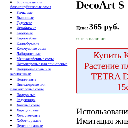
DecoArt S
Броняковые или
бокочешуйниковые сомы
Бычковые
Вьюновые
Гудиевые
365 руб.
Цена:
Иглобрюхие
Карповые
есть в наличии
Карпозубые
Клинобрюхие
Кольчужные сомы
Купить
К
Лабиринтовые
Мешкожаберные сомы
Растение п
Нотоптеровые или спиноперые
Панцирные сомы или
TETRA D
каллихтовые
Пецилиевые
15
Пимелодовые или
плоскоголовые сомы
Полурылые
Радужницы
Хаковые сомы
Использовани
Харациновые
Хелостомовые
Имитация жи
Хоботнорылые
Центропомовые