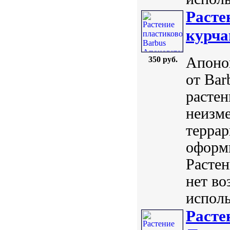
Расте
курча
Апоног
350 руб.
от Ba
растен
неизм
терра
оформи
Растен
нет во
исполь
Расте