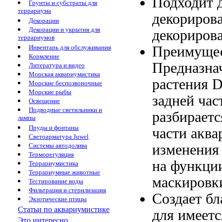
Подходит 
Грунты и субстраты для
террариума
декориров
Декорации
Декорации и укрытия для
декориров
террариумов
Преимущес
Инвентарь для обслуживания
Кормление
Предназна
Литература и видео
Морская аквариумистика
растения
D
Морские беспозвоночные
Морские рыбы
задней час
Освещение
Подводные светильники и
разбираетс
лампы
Пруды и фонтаны
части
аква
Светоарматура Juwel
изменени
Системы автодолива
Терморегуляция
на
функци
Террариумистика
Террариумные животные
маскировк
Тестирование воды
Фильтрация и стерилизация
Создает б
Экзотические птицы
Статьи по аквариумистике
для
имеетс
Это интересно...