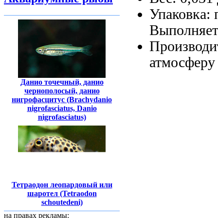
Упаковка:
Выполняет
Производит
атмосферу
Данио точечный, данио
чернополосый, данио
нигрофасцитус (Brachydanio
nigrofasciatus, Danio
nigrofasciatus)
Тетраодон леопардовый или
шаротел (Tetraodon
schoutedeni)
на правах рекламы: