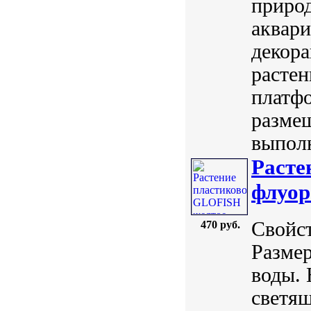
природ
аквари
декор
растен
платфо
размещ
выполн
Расте
флуор
Свойст
470 руб.
Размер
воды. 
светя