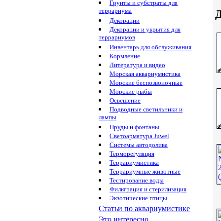
Грунты и субстраты для
террариума
Д
Декорации
Декорации и укрытия для
террариумов
Инвентарь для обслуживания
Кормление
Литература и видео
Морская аквариумистика
Морские беспозвоночные
Морские рыбы
Освещение
Подводные светильники и
лампы
Пруды и фонтаны
Светоарматура Juwel
Системы автодолива
Терморегуляция
Террариумистика
Террариумные животные
Тестирование воды
Фильтрация и стерилизация
Экзотические птицы
Статьи по аквариумистике
Это интересно...