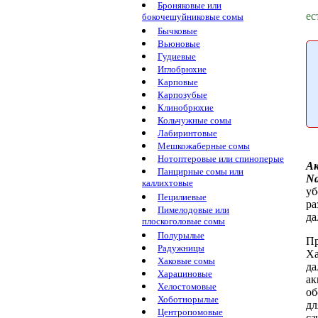
Броняковые или
ес
бокочешуйниковые сомы
Бычковые
Вьюновые
Гудиевые
Иглобрюхие
Карповые
Карпозубые
Клинобрюхие
Кольчужные сомы
Лабиринтовые
Мешкожаберные сомы
Нотоптеровые или спиноперые
А
Панцирные сомы или
Na
каллихтовые
уб
Пецилиевые
ра
Пимелодовые или
да
плоскоголовые сомы
Полурылые
П
Радужницы
Ха
Хаковые сомы
да
Харациновые
ак
Хелостомовые
об
Хоботнорылые
дл
Центропомовые
са