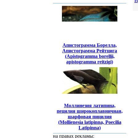
В
Апистограмма Борелла,
Апистограмма Рейтцига
(Apistogramma borellii,
аpistogramma reitzigi)
Моллинезия латипина,
пецилия широкоплавничная,
шарфовая пицилия
(Mollienesia latipinna, Poecilia
Latipinna)
на правах рекламы: