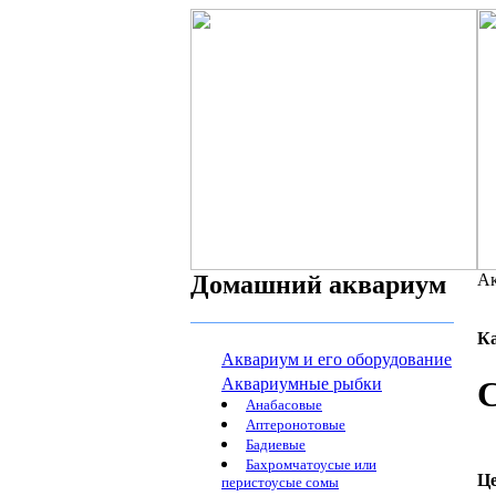
Домашний аквариум
Ак
К
Аквариум и его оборудование
Аквариумные рыбки
С
Анабасовые
Аптеронотовые
Бадиевые
Бахромчатоусые или
Ц
перистоусые сомы