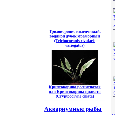
Трихокоронис изменчивый,
водяной дубок мраморный
(Trichocoronis rivularis
variegatus)
Криптокорина реснитчатая
или Криптокорина цилиата
(Cryptocoryne ciliata)
Аквариумные рыбы