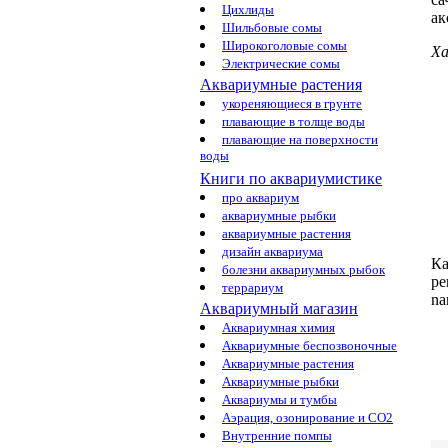
Цихлиды
ак
Шильбовые сомы
Широкоголовые сомы
Ха
Электрические сомы
Аквариумные растения
укореняющиеся в грунте
плавающие в толще воды
плавающие на поверхности
воды
Книги по аквариумистике
про аквариум
аквариумные рыбки
аквариумные растения
дизайн аквариума
Ка
болезни аквариумных рыбок
р
террариум
na
Аквариумный магазин
Аквариумная химия
Аквариумные беспозвоночные
Аквариумные растения
Аквариумные рыбки
Аквариумы и тумбы
Аэрация, озонирование и CO2
Внутренние помпы