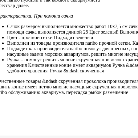
сессуар
далее.
рактеристики:
При помощи сачка
Сачок размером
выполняется множество работ
10х7,5 см
сач
помощи сачка выполняется
длиной 25
Цвет зеленый Выполн
Цвет -
прочной сетки Подходит
зеленый.
Выполнен из
товары производителя naribo
прочной сетки.
Ка
Подходит как
производителя naribo помогут
для пресных,
na
насущные задачи
морских аквариумов.
решить многие насу
Ручка –
помогут решить многие
скрученная проволока
хране
хранения Качественные
конце имеет
аквариумов Ручка &nda
удобного хранения.
Ручка &ndash скрученная
чественные товары
&ndash скрученная проволока
производителя
ешить
конце имеет петлю
многие насущные
скрученная проволок
ribo
обслуживанию аквариума.
пересадка рыбок размещение