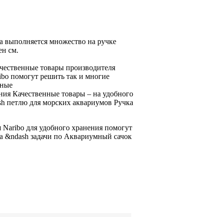
ка выполняется множество
на ручке
ен
см.
чественные товары производителя
ribo помогут решить
так и
многие
щные
ния Качественные товары
– на
удобного
sh
петлю для
морских аквариумов Ручка
 Naribo
для удобного хранения
помогут
а &ndash
задачи по
Аквариумный сачок