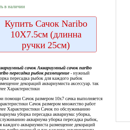
ть в наличии
Купить
Сачок Naribo
10X7.5см (длинна
ручки 25см)
квариумный сачок
Аквариумный сачок naribo
ribo
пересадка рыбок размещение
- нужный
орка пересадка рыбок
для каждого
рыбок
змещение декораций
аквариумиста аксессуар.
так
лее Характеристики
ри помощи
Сачок размером 10х7
сачка выполняется
рактеристики Сачок размером
множество работ
лее Характеристики Сачок
по обслуживанию
вариума уборка пересадка
аквариума: уборка,
служиванию аквариума уборка
пересадка рыбок,
я каждого аквариумиста
размещение декораций
чок naribo нужный
и так
каждого аквариумиста