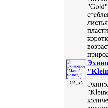
"Gold"
стебл
листья
пласти
коротк
возрас
природ
Эхино
"Klei
Эхинод
695 руб.
"Klein
количе
волнис