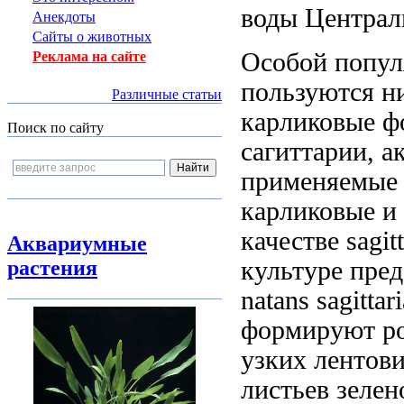
воды Центра
Анекдоты
Сайты о животных
Особой попу
Реклама на сайте
пользуются н
Различные статьи
карликовые 
Поиск по сайту
сагиттарии, 
применяемые
карликовые
и 
качестве
sagit
Аквариумные
культуре пред
растения
natans sagittari
формируют р
узких ленто
листьев зеле