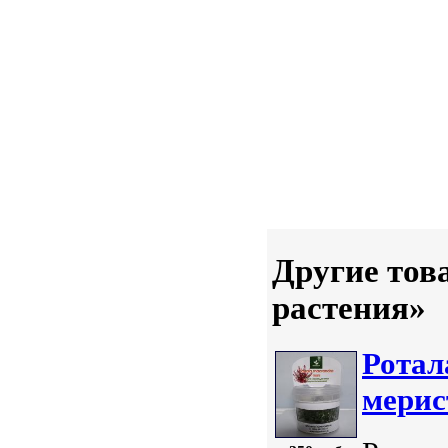
Другие тов
растения»
Ротал
мерис