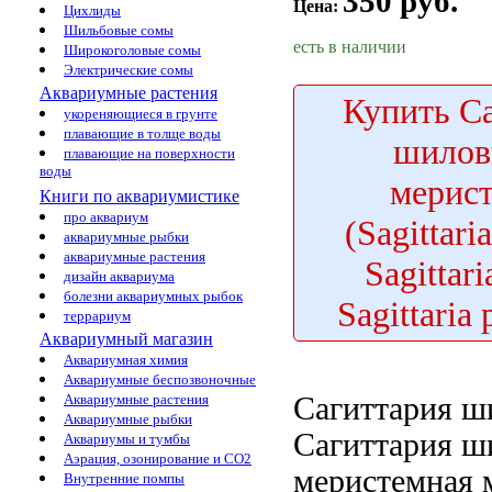
350 руб.
Цена:
Цихлиды
Шильбовые сомы
есть в наличии
Широкоголовые сомы
Электрические сомы
Аквариумные растения
Купить
Са
укореняющиеся в грунте
плавающие в толще воды
шилов
плавающие на поверхности
воды
мерис
Книги по аквариумистике
про аквариум
(Sagittari
аквариумные рыбки
аквариумные растения
Sagittari
дизайн аквариума
болезни аквариумных рыбок
Sagittaria 
террариум
Аквариумный магазин
Аквариумная химия
Аквариумные беспозвоночные
Сагиттария ш
Аквариумные растения
Аквариумные рыбки
Сагиттария ш
Аквариумы и тумбы
Аэрация, озонирование и CO2
меристемная
м
Внутренние помпы