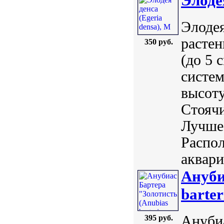
Элоде
Элодея
расте
350 руб.
(до 5 
систем
высоту
Стояч
Лучше 
Распол
аквари.
Ануби
barter
Анубиа
395 руб.