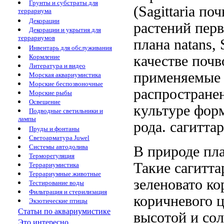
Грунты и субстраты для
(Sagittaria
поч
террариума
Декорации
растений перв
Декорации и укрытия для
террариумов
плана
natans, 
Инвентарь для обслуживания
качестве поч
Кормление
Литература и видео
применяемые 
Морская аквариумистика
Морские беспозвоночные
распростран
Морские рыбы
Освещение
культуре
форм
Подводные светильники и
лампы
рода.
сагитта
Пруды и фонтаны
Светоарматура Juwel
Системы автодолива
В природе
пл
Терморегуляция
Такие сагитт
Террариумистика
Террариумные животные
зеленовато ко
Тестирование воды
Фильтрация и стерилизация
коричневого 
Экзотические птицы
Статьи по аквариумистике
высотой
и со
Это интересно...