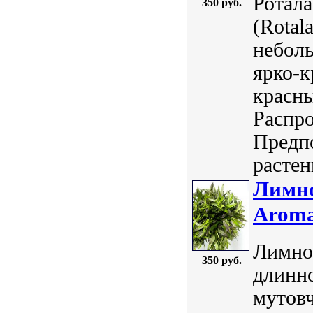
Ротал
350 руб.
(Rotal
небол
ярко-к
красны
Распро
Предпо
растен
Лимно
Aroma
Лимноф
350 руб.
длинно
мутов