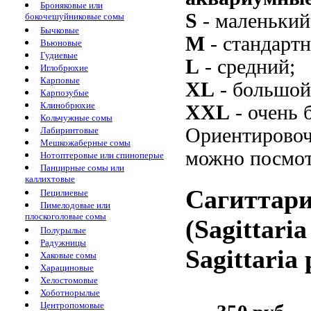
Броняковые или
S
- маленький
бокочешуйниковые сомы
Бычковые
M
- стандарт
Вьюновые
Гудиевые
L
- средний;
Иглобрюхие
Карповые
XL
- большой
Карпозубые
Клинобрюхие
XXL
- очень 
Кольчужные сомы
Ориентировоч
Лабиринтовые
Мешкожаберные сомы
можно посмот
Нотоптеровые или спиноперые
Панцирные сомы или
каллихтовые
Сагиттар
Пецилиевые
Пимелодовые или
плоскоголовые сомы
(Sagittaria
Полурылые
Радужницы
Sagittaria 
Хаковые сомы
Харациновые
Хелостомовые
Хоботнорылые
Центропомовые