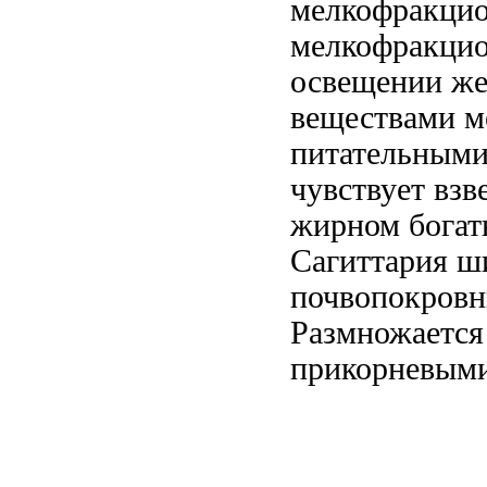
мелкофракцио
мелкофракцио
освещении же
веществами 
питательными
чувствует
взв
жирном богат
Сагиттария ш
почвопокровн
Размножается
прикорневым