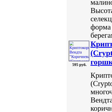
малино
Высота
селек
форма 
берега
Крипт
(Crypt
горшк
595 руб.
Крипт
(Crypt
много
Вендта
коричн