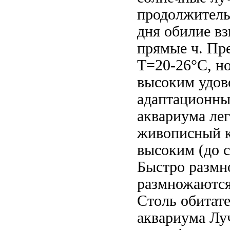
продолжител
дня
обилие в
прямые
ч. Пр
Т=20-26°С, н
высоким
удов
адаптационн
аквариума
лег
живописный
к
высоким (до
Быстро размн
размножаются
Столь
обитат
аквариума Лу