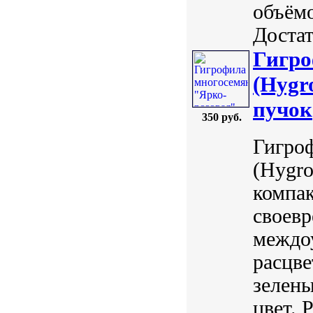
объёмо
Достат
Гигро
(Hygr
пучок
350 руб.
Гигроф
(Hygro
компак
своевр
междоу
расцве
зелены
цвет. 