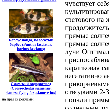
чувствует себ
культивиров
светового
на 
продолжитель
прямые солне
Барбус панда, полосатый
прямые солне
барбус (Puntius fasciatus,
barbus fasciatus)
лучи Оптимал
приспосаблив
карликовая са
вегетативно
а
прикорневым
Сиамский водорослеед
(Crossocheilus siamensis,
отводками
2-3
siamese flying fox, siamese fox)
попали прям
на правах рекламы:
солнечные лу