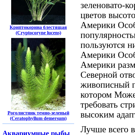
зеленовато-к
цветов высот
Америки Осо
Криптокорина блестящая
(Cryptocoryne lucens)
популярность
пользуются н
Америки Осо
Америки
разм
Северной
отво
живописный г
котором
Може
требовать ст
высоким ада
Роголистник темно-зеленый
(Ceratophyllum demersum)
Лучше всего
Аквариумные рыбы