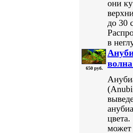
они ку
верхни
до 30 
Распро
в негл
Ануби
волна"
650 руб.
Анубиа
(Anubi
выведе
анубиа
цвета.
может 