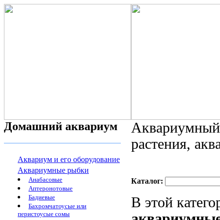
Домашний аквариум
Аквариумный 
растения, ак
Аквариум и его оборудование
Аквариумные рыбки
Анабасовые
Каталог:
Аптеронотовые
Бадиевые
В этой катег
Бахромчатоусые или
перистоусые сомы
аквариумные