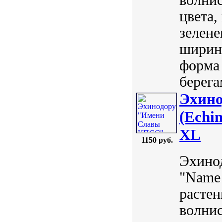
цвета,
зелене
ширин
форма 
берегам
Эхин
(Echi
XL
1150 руб.
Эхино
"Name 
растен
волнис