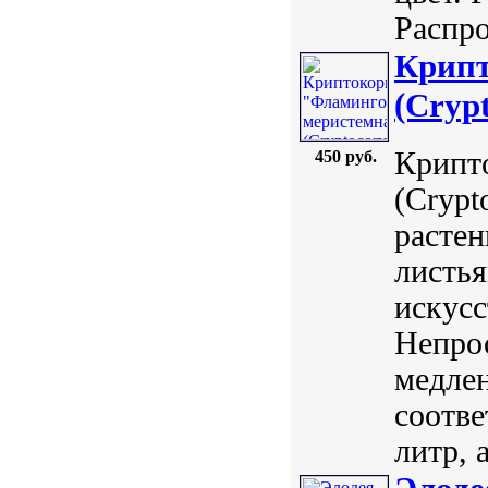
Распро
Крипт
(Cryp
Крипт
450 руб.
(Crypt
расте
листья
искусс
Непрос
медлен
соотве
литр, 