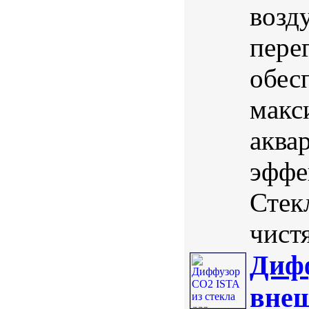
возд
пере
обес
макс
аква
эффе
Стек
чистя
Дифф
внеш