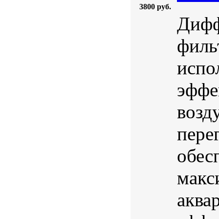
3800 руб.
Дифф
филь
испо
эффе
возд
пере
обес
макс
аква