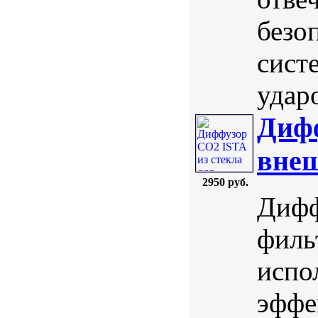
безо
сист
ударо
Дифф
внеш
2950 руб.
Дифф
филь
испо
эффе