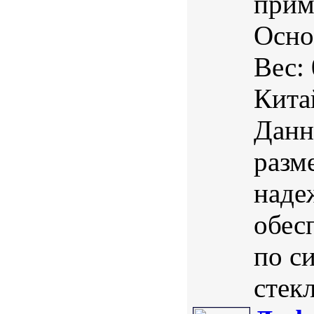
прим
Осно
Вес:
Кита
Данн
разм
наде
обес
по с
стекл