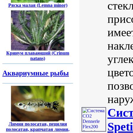
стек
Ряска малая (Lemna minor)
прис
имее
накл
Кринум плавающий (Crinum
угле
natans)
цвет
Аквариумные рыбы
позв
нару
Сист
Spet
Лимия полосатая, пецилия
полосатая, крапчатая лимия,