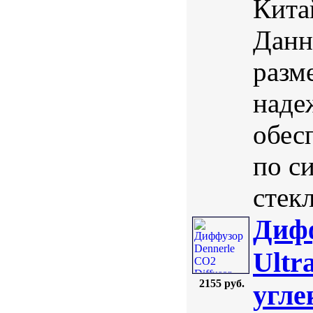
Кита
Данн
разм
наде
обес
по с
стекл
Дифф
Ultr
2155 руб.
угле