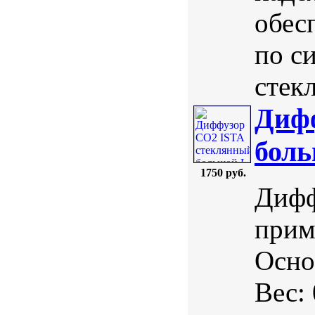
обес
по с
стекл
Диф
бол
1750 руб.
Дифф
прим
Осно
Вес: