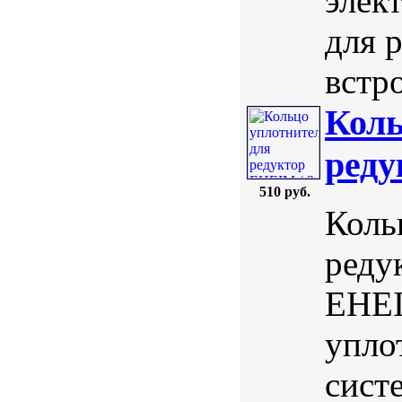
элек
для р
встр
Коль
реду
510 руб.
Коль
реду
EHEI
упло
сист