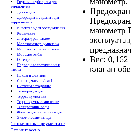
манометр.
Грунты и субстраты для
террариума
Предохран
Декорации
Декорации и укрытия для
Предохран
террариумов
манометр 
Инвентарь для обслуживания
Кормление
эксплуата
Литература и видео
Морская аквариумистика
предназна
Морские беспозвоночные
Морские рыбы
Вес: 0,162
Освещение
Подводные светильники и
клапан обе
лампы
Пруды и фонтаны
Светоарматура Juwel
Системы автодолива
Терморегуляция
Террариумистика
Террариумные животные
Тестирование воды
Фильтрация и стерилизация
Экзотические птицы
Статьи по аквариумистике
Это интересно...