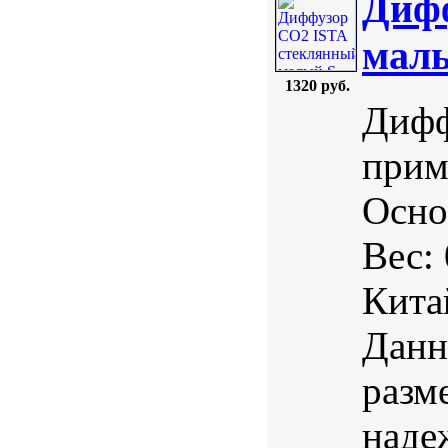
Диф
мал
1320 руб.
Дифф
прим
Осно
Вес:
Кита
Данн
разм
наде