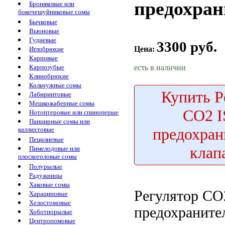
предохра
Броняковые или
бокочешуйниковые сомы
Бычковые
Вьюновые
Гудиевые
3300 руб.
Цена:
Иглобрюхие
Карповые
есть в наличии
Карпозубые
Клинобрюхие
Кольчужные сомы
Купить
Р
Лабиринтовые
Мешкожаберные сомы
СО2 I
Нотоптеровые или спиноперые
Панцирные сомы или
предохра
каллихтовые
Пецилиевые
клап
Пимелодовые или
плоскоголовые сомы
Полурылые
Радужницы
Хаковые сомы
Регулятор СО
Харациновые
Хелостомовые
предохранит
Хоботнорылые
Центропомовые