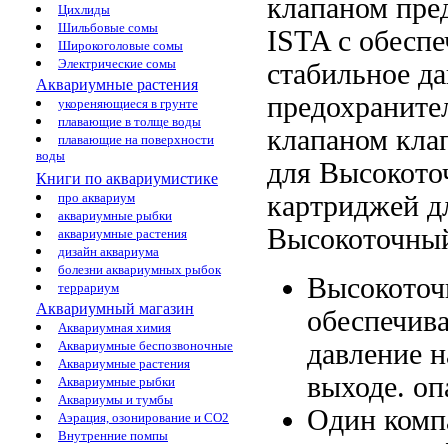
клапаном пре
Цихлиды
Шильбовые сомы
ISTA с
обеспе
Широкоголовые сомы
Электрические сомы
стабильное д
Аквариумные растения
предохранит
укореняющиеся в грунте
плавающие в толще воды
клапаном
кла
плавающие на поверхности
воды
для
Высокото
Книги по аквариумистике
картриджей
д
про аквариум
аквариумные рыбки
Высокоточный
аквариумные растения
дизайн аквариума
болезни аквариумных рыбок
Высокоточ
террариум
Аквариумный магазин
обеспечив
Аквариумная химия
давление 
Аквариумные беспозвоночные
Аквариумные растения
выходе.
оп
Аквариумные рыбки
Аквариумы и тумбы
Один ком
Аэрация, озонирование и CO2
Внутренние помпы