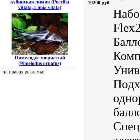
кубинская лимия (Poecilia
19200 руб.
vittata, Limia vitata)
Набо
Flex
Балл
Комп
Пимелодус узорчатый
(Pimelodus ornatus)
Унив
на правах рекламы:
Подх
одно
балл
Спец