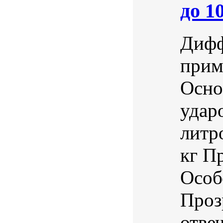
до 1
Дифф
прим
Осно
удар
литр
кг П
Особ
Проз
отве