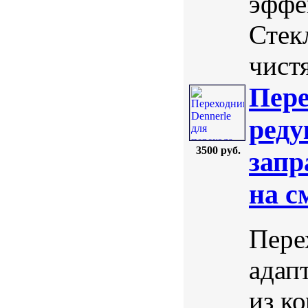
эффе
Стек
чистя
Пере
реду
3500 руб.
запр
на с
Пере
адап
из к