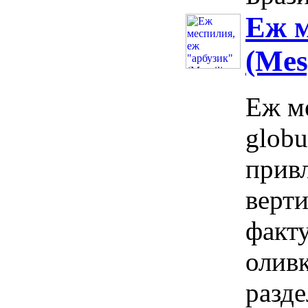
Еж м
(Mes
Еж ме
globu
прив
верти
факту
оливк
разд