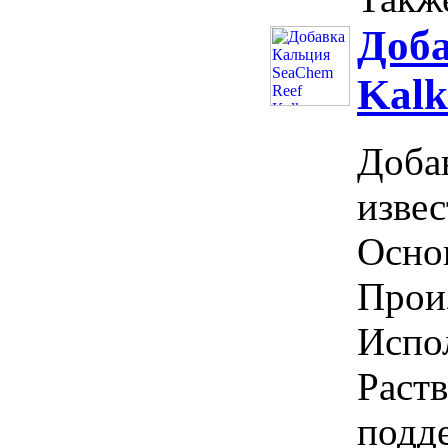
Доба
Kalk
Доба
извес
Осно
Прои
Испол
Раств
подд