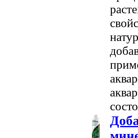
раст
свойс
нату
доба
прим
аква
аквар
состо
Доба
мин