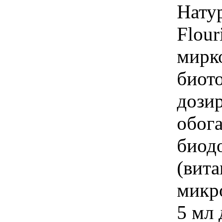
Нату
Flour
мирк
биот
дозир
обог
биод
(вит
микр
5 мл 