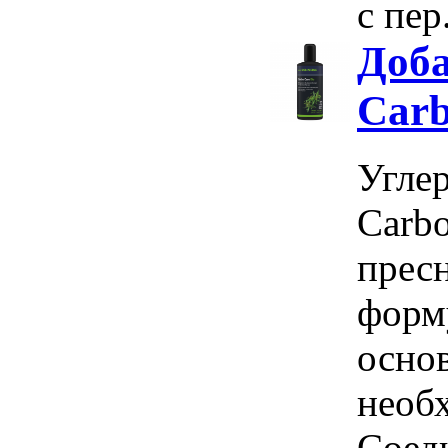
с пер.
Доба
Carb
Угле
Carbo
прес
форм
основ
необ
Соед