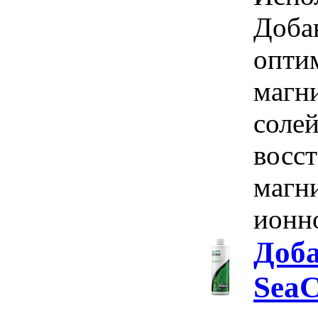
Доба
опти
магн
соле
восс
магн
ионно
Доба
SeaC