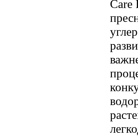
Care 
прес
углер
разв
важн
проц
конк
водо
раст
легк