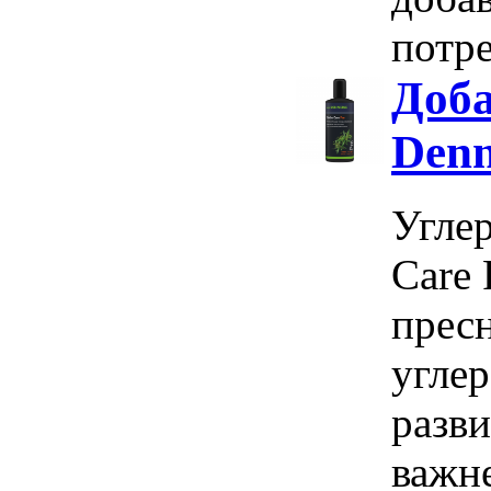
потре
Доба
Denn
Углер
Care 
прес
углер
разв
важн