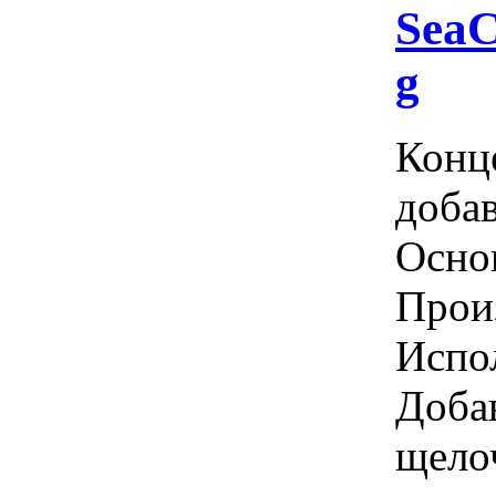
SeaC
g
Конц
добав
Осно
Прои
Испол
Добав
щелоч