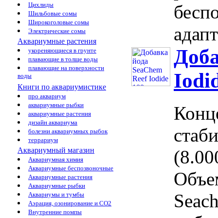
Цихлиды
бесп
Шильбовые сомы
Широкоголовые сомы
адапт
Электрические сомы
Аквариумные растения
Доба
укореняющиеся в грунте
плавающие в толще воды
плавающие на поверхности
Iodi
воды
Книги по аквариумистике
про аквариум
аквариумные рыбки
Конц
аквариумные растения
дизайн аквариума
стаб
болезни аквариумных рыбок
террариум
Аквариумный магазин
(8.00
Аквариумная химия
Аквариумные беспозвоночные
Объе
Аквариумные растения
Аквариумные рыбки
Seac
Аквариумы и тумбы
Аэрация, озонирование и CO2
Внутренние помпы