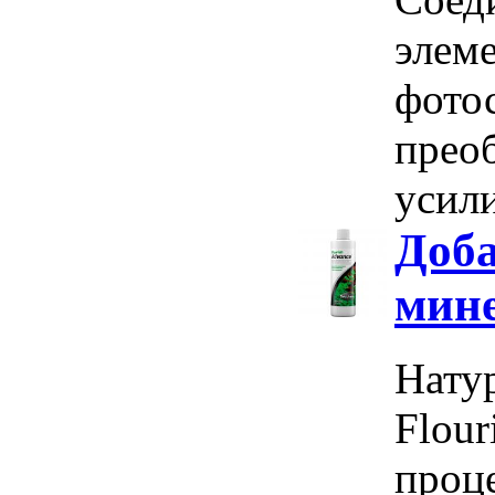
элеме
фото
прео
усили
Доба
мин
Нату
Flou
проц