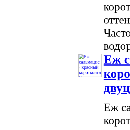
коро
оттен
Част
водор
Еж с
коро
двуц
Еж с
коро