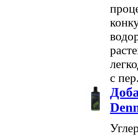
проц
конк
водо
раст
легк
с пер.
Доба
Denn
Углер