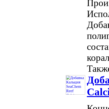
Прои
Испол
Доба
поли
соста
кора
Также
Доба
Calc
Конц