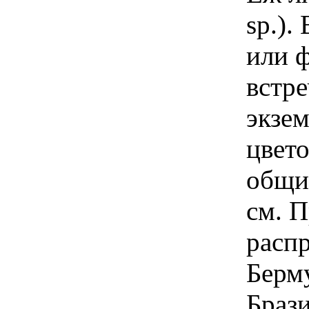
sp.).
или ф
встр
экзе
цвето
общи
см. П
распр
Берму
Брази