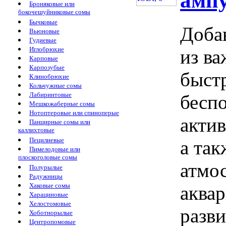
амп
Броняковые или
бокочешуйниковые сомы
Бычковые
Добав
Вьюновые
Гудиевые
Иглобрюхие
из в
Карповые
Карпозубые
быстр
Клинобрюхие
Кольчужные сомы
Лабиринтовые
бесп
Мешкожаберные сомы
Нотоптеровые или спиноперые
акти
Панцирные сомы или
каллихтовые
Пецилиевые
а так
Пимелодовые или
плоскоголовые сомы
атмо
Полурылые
Радужницы
Хаковые сомы
аква
Харациновые
Хелостомовые
разв
Хоботнорылые
Центропомовые