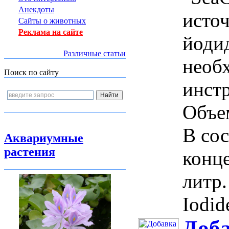
Анекдоты
исто
Сайты о животных
Реклама на сайте
йоди
Различные статьи
необ
Поиск по сайту
инст
Объе
В сос
Аквариумные
растения
конц
литр
Iodid
Доба