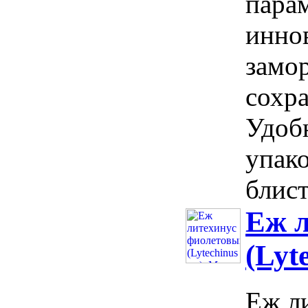
пара
инно
замо
сохра
Удоб
упако
блист
Еж 
(Lyt
Еж л