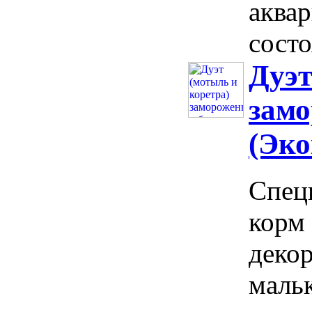
аквар
состо
Дуэт
замо
(Эко
Спец
корм
деко
мальк