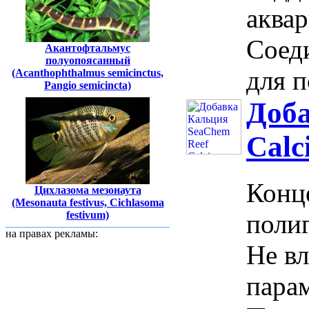
аква
Соед
Акантофтальмус
полуопоясанный
для п
(Acanthophthalmus semicinctus,
Pangio semicincta)
Доба
Calc
Конц
Цихлазома мезонаута
(Mesonauta festivus, Cichlasoma
festivum)
полиг
на правах рекламы:
Не вл
пара