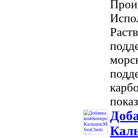
Прои
Испол
Раств
подд
морс
подде
карб
показ
Доб
Кал