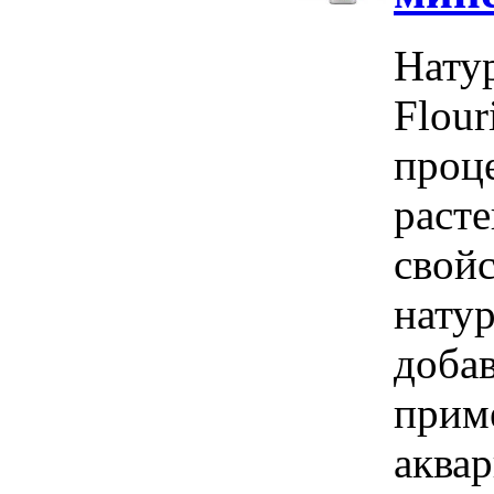
Нату
Flou
проц
раст
свойс
нату
доба
прим
аква