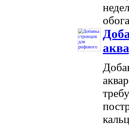
неде
обога
Доба
акв
Доба
аква
требу
постр
каль