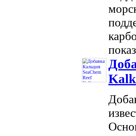
морс
подде
карб
показ
Доба
Kalk
Доба
извес
Осно