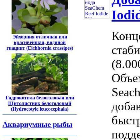
Iodi
Конц
Эйхорния отличная или
красивейшая, водяной
стаб
гиацинт (Eichhornia crassipes)
(8.00
Объе
Seac
Гидрокотила белоголовая или
доба
Щитолистник белоголовый
(Hydrocotyle leucocephala)
быстр
Аквариумные рыбы
подд