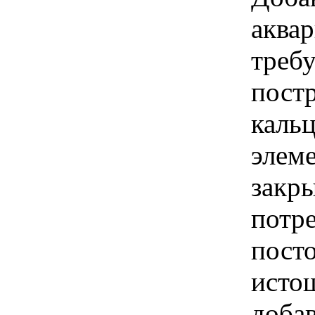
аква
требу
постр
каль
элем
закр
потре
пост
исто
доба