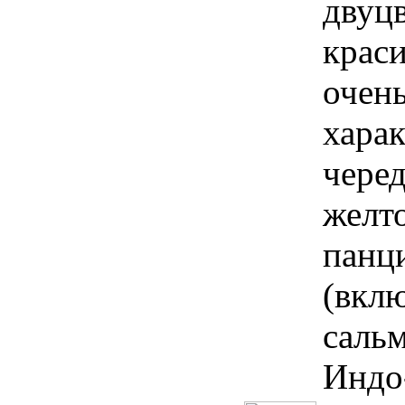
двуцв
краси
очен
хара
чере
желто
панц
(вклю
саль
Индо