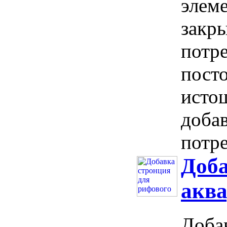
элем
закр
потре
пост
исто
доба
потре
Доба
акв
Доба