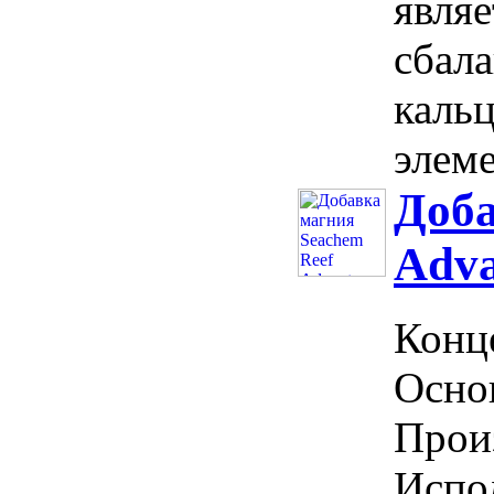
явля
сбал
каль
элеме
Доба
Adva
Конц
Осно
Прои
Испол