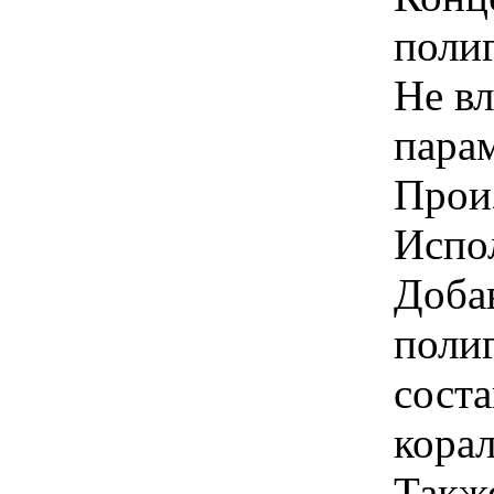
полиг
Не вл
пара
Прои
Испол
Доба
поли
соста
кора
Также