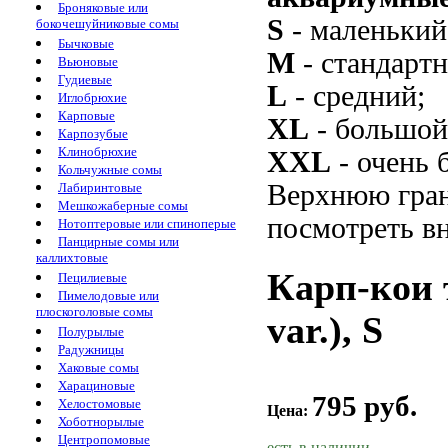
Броняковые или
S
- маленький
бокочешуйниковые сомы
Бычковые
M
- стандарт
Вьюновые
Гудиевые
L
- средний;
Иглобрюхие
Карповые
XL
- большой
Карпозубые
Клинобрюхие
XXL
- очень 
Кольчужные сомы
Верхнюю гран
Лабиринтовые
Мешкожаберные сомы
посмотреть вн
Нотоптеровые или спиноперые
Панцирные сомы или
каллихтовые
Карп-кои 
Пецилиевые
Пимелодовые или
плоскоголовые сомы
var.), S
Полурылые
Радужницы
Хаковые сомы
Харациновые
795 руб.
Хелостомовые
Цена:
Хоботнорылые
Центропомовые
есть в наличии