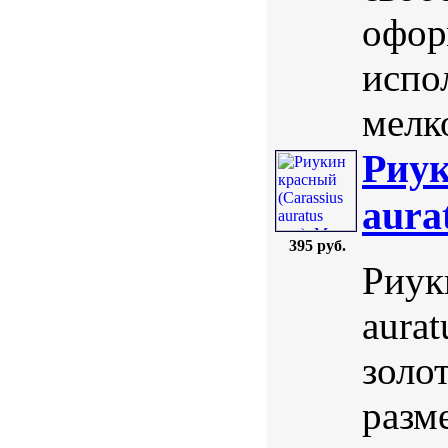
офор
испо
мелк
Риук
aura
395 руб.
Риук
aura
золо
разм