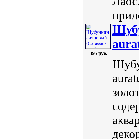
Лаос
прид
Шубу
aura
395 руб.
Шубу
aurat
золо
соде
аква
деко