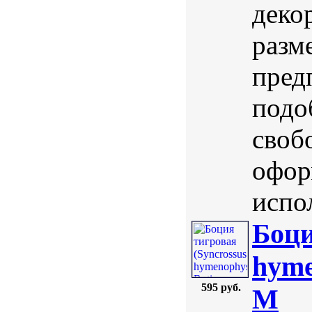
деко
разм
пред
подо
своб
офор
испол
Боци
hyme
595 руб.
M