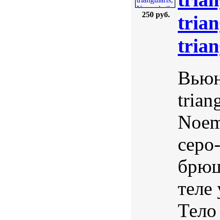
250 руб.
tria
trian
Вьюн
trian
Noema
серо
брюш
теле 
Тело