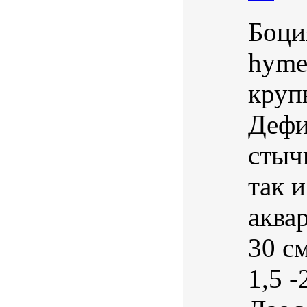
Боци
hyme
круп
Дефи
стыч
так 
аква
30 с
1,5 -