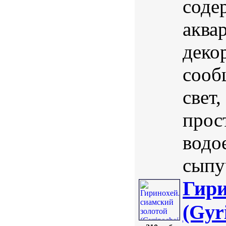
соде
аква
деко
сооб
свет
прос
водо
сыпу
Гири
(Gyr