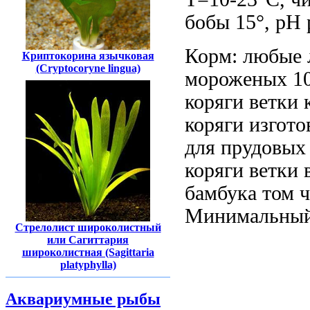
бобы
15°, рН
Корм: любые
Криптокорина язычковая
(Cryptocoryne lingua)
мороженых
1
коряги ветки
к
коряги
изгото
для прудовы
коряги ветки
бамбука
том 
Минимальный
Стрелолист широколистный
или Сагиттария
широколистная (Sagittaria
platyphylla)
Аквариумные рыбы