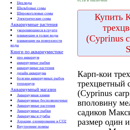
Цихлиды
Шильбовые сомы
Широкоголовые сомы
Купить
К
Электрические сомы
Аквариумные растения
трехц
укореняющиеся в грунте
(Cyprinus c
плавающие в толще воды
плавающие на поверхности
воды
Книги по аквариумистике
про аквариум
аквариумные рыбки
аквариумные растения
Карп-кои тре
дизайн аквариума
болезни аквариумных рыбок
трехцветный c
террариум
Аквариумный магазин
(Cyprinus car
Аквариумная химия
вполовину ме
Аквариумные беспозвоночные
Аквариумные растения
садиков Мак
Аквариумные рыбки
Аквариумы и тумбы
размер
один 
Аэрация, озонирование и CO2
Внутренние помпы