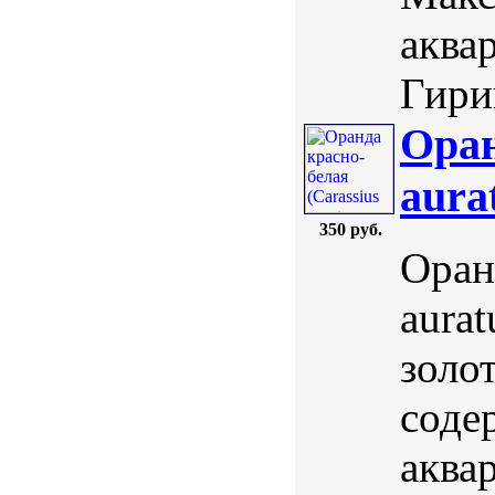
аквар
Гири
Оран
aurat
350 руб.
Оран
aurat
золо
соде
аква