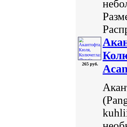
небо
Разм
Расп
Ака
Колю
265 руб.
Acan
Акан
(Pang
kuhli
необ