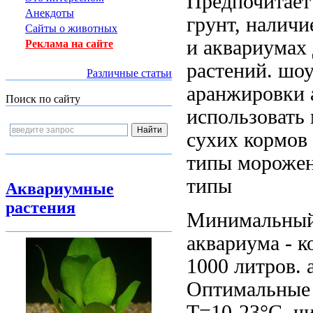
Предпочитает
Анекдоты
грунт, налич
Сайты о животных
и
аквариумах
Реклама на сайте
растений.
шоу
Различные статьи
аранжировки
Поиск по сайту
использовать
сухих кормов
типы мороже
типы
Аквариумные
растения
Минимальны
аквариума -
к
1000 литров.
Оптимальные
Т=10-23°С,
ч