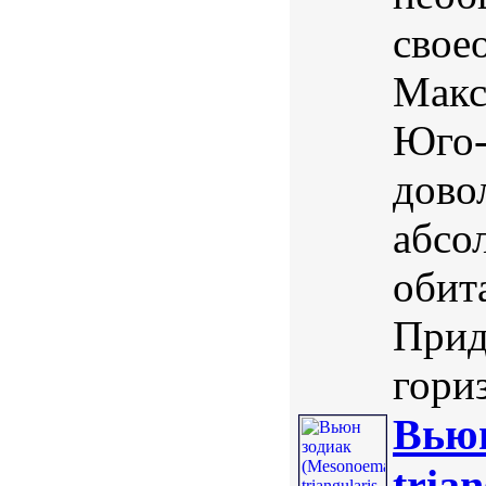
свое
Макс
Юго-
дово
абсо
обит
Прид
гори
Вьюн
tria