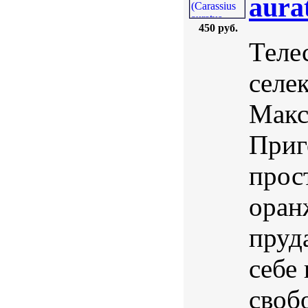
aurat
450 руб.
Телес
селе
Макс
Приг
прос
оран
пруд
себе
своб