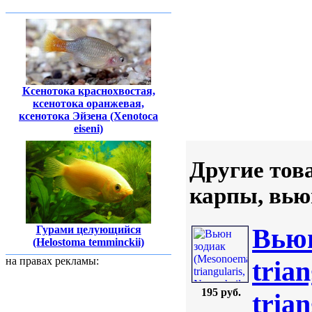
Ксенотока краснохвостая,
ксенотока оранжевая,
ксенотока Эйзена (Xenotoca
eiseni)
Другие тов
карпы, вь
Вьюн
Гурами целующийся
(Helostoma temminckii)
на правах рекламы:
tria
195 руб.
tria