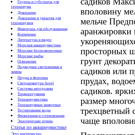
садиков Мак
Грунты и субстраты для
террариума
вполовину ме
Декорации
Декорации и укрытия для
мельче Предп
террариумов
аранжировки
Инвентарь для обслуживания
Кормление
укореняющих
Литература и видео
Морская аквариумистика
просторных ш
Морские беспозвоночные
Морские рыбы
грунт
декорат
Освещение
Подводные светильники и
садиков
или п
лампы
Пруды и фонтаны
прудах, водо
Светоарматура Juwel
садиков.
ярки
Системы автодолива
Терморегуляция
размер
много
Террариумистика
Террариумные животные
трехцветный c
Тестирование воды
Фильтрация и стерилизация
чаще вполов
Экзотические птицы
Статьи по аквариумистике
Это интересно...