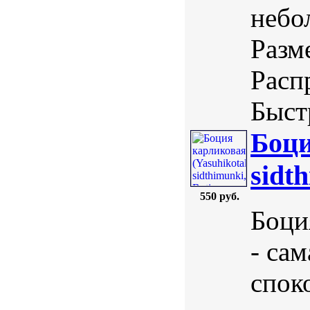
небо
Разм
Расп
Быст
Боци
sidt
550 руб.
Боция
- сам
спок