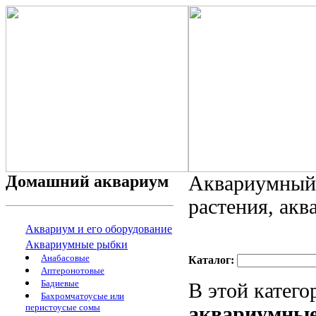
Домашний аквариум
Аквариумный 
растения, ак
Аквариум и его оборудование
Аквариумные рыбки
Анабасовые
Каталог:
Аптеронотовые
Бадиевые
В этой катег
Бахромчатоусые или
перистоусые сомы
аквариумны