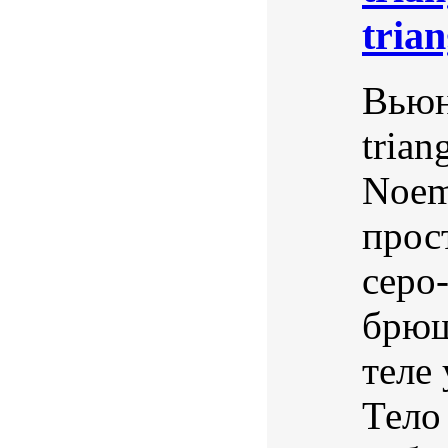
trian
Вьюн
trian
Noema
прос
серо
брюш
теле 
Тело