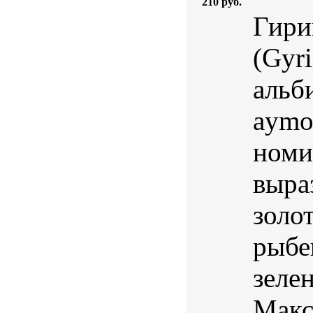
210 руб.
Гири
(Gyri
альб
aymo
номи
выра
золо
рыбе
зеле
Макс