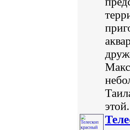
пред
терр
приг
аква
друж
Макс
небо
Таил
этой.
Теле