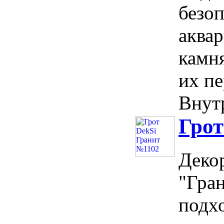
безо
аква
камня
их пе
Внутр
Грот
Деко
"Гран
подх