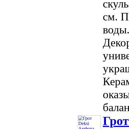
скуль
см. 
воды
Деко
унив
укра
Керам
оказ
балан
Грот