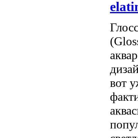
elati
Глос
(Glos
аквар
дизай
вот у
факти
аквас
попу