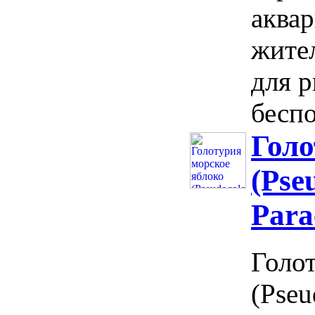
аква
жите
для 
беспо
Голо
(Pse
Para
Голо
(Pseu