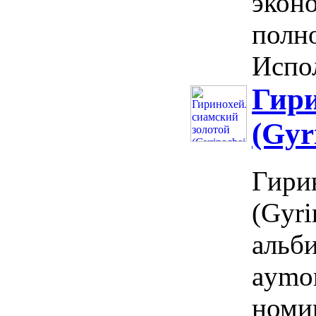
экон
полн
Испол
Гири
(Gyr
Гири
(Gyri
альби
aymon
номи