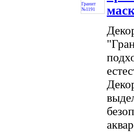
мас
Деко
"Гра
подх
естес
Деко
выдел
безо
аква