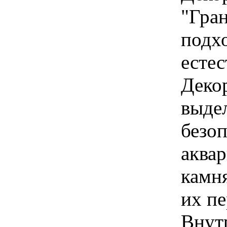
"Гран
подх
естес
Деко
выдел
безо
аква
камня
их пе
Внутр