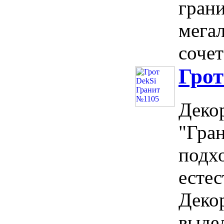
гран
мегал
сочет
Грот
Деко
"Гран
подх
естес
Деко
выдел