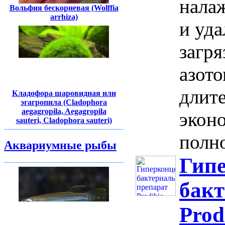
нала
Вольфия бескорневая (Wolffia
arrhiza)
и уда
загр
азото
длит
Кладофора шаровидная или
эгагропила (Cladophora
aegagropila, Aegagropila
экон
sauteri, Cladophora sauteri)
полно
Аквариумные рыбы
Гип
бак
Prod