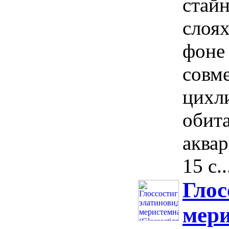
стайн
слоях
фоне
совм
цихл
обит
аква
15 с..
Глос
мери