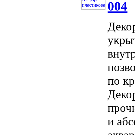
004
Деко
укры
внут
позв
по кр
Деко
проч
и аб
аква