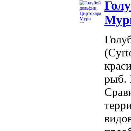
Голу
Мури
Голу
(Cyrt
крас
рыб. 
Срав
терр
видов