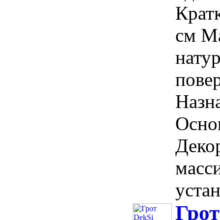
Крат
см Ма
нату
пове
Назна
Осно
Деко
масс
устан
Грот