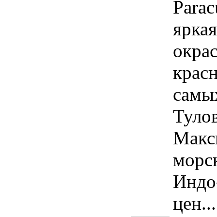
Parac
яркая
окра
красн
самы
Тулов
Макс
морск
Индо
цен...