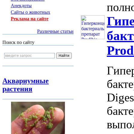
полно
Анекдоты
Сайты о животных
Гип
Реклама на сайте
Различные статьи
бак
Поиск по сайту
Prod
Гипе
Аквариумные
бакте
растения
Diges
бакте
выпо