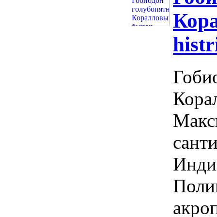
Кор
histr
Гоби
Корал
Макс
санти
Инди
Поли
акро