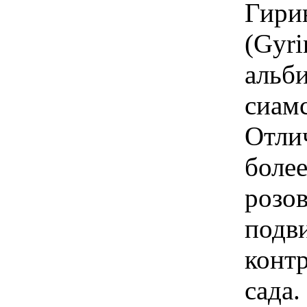
Гири
(Gyri
альб
сиамс
Отли
более
розов
подв
контр
сада.