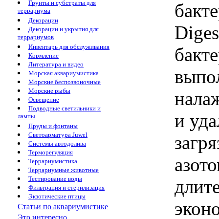
Грунты и субстраты для
бакте
террариума
Декорации
Diges
Декорации и укрытия для
террариумов
Инвентарь для обслуживания
бакте
Кормление
Литература и видео
выпо
Морская аквариумистика
Морские беспозвоночные
Морские рыбы
нала
Освещение
Подводные светильники и
и уда
лампы
Пруды и фонтаны
Светоарматура Juwel
загр
Системы автодолива
Терморегуляция
азото
Террариумистика
Террариумные животные
Тестирование воды
длит
Фильтрация и стерилизация
Экзотические птицы
экон
Статьи по аквариумистике
Это интересно...