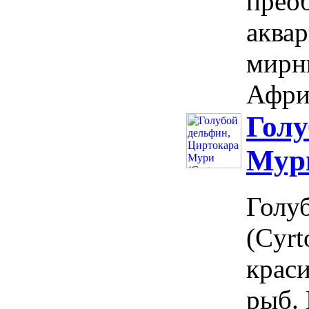
прео
аква
мирн
Африк
Голу
Мури
Голу
(Cyrt
крас
рыб. 