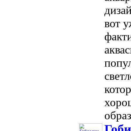
дизай
вот у
факти
аквас
попу
светл
кото
хорош
образ
Гоби