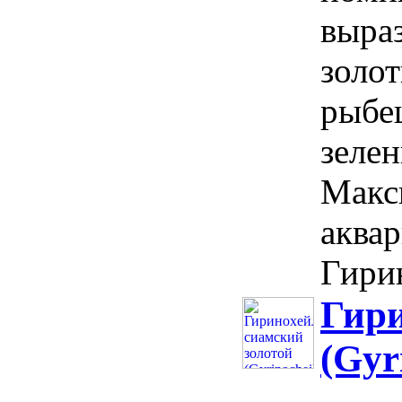
выраз
золо
рыбе
зелен
Макс
аквар
Гирин
Гири
(Gyr