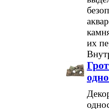
безо
аква
камня
их пе
Внутр
Грот
одно
Декор
одно