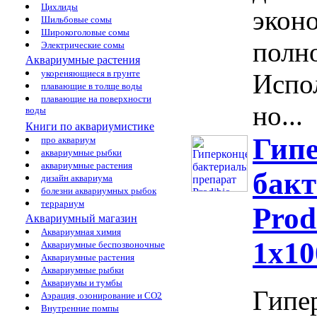
Цихлиды
экон
Шильбовые сомы
Широкоголовые сомы
полно
Электрические сомы
Аквариумные растения
укореняющиеся в грунте
Испо
плавающие в толще воды
плавающие на поверхности
но...
воды
Книги по аквариумистике
Гип
про аквариум
аквариумные рыбки
аквариумные растения
бак
дизайн аквариума
болезни аквариумных рыбок
террариум
Prod
Аквариумный магазин
Аквариумная химия
1х10
Аквариумные беспозвоночные
Аквариумные растения
Аквариумные рыбки
Аквариумы и тумбы
Гипе
Аэрация, озонирование и CO2
Внутренние помпы