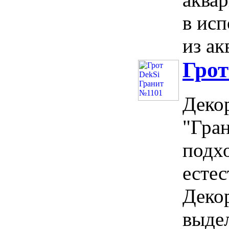
в исп
из ак
Грот
Деко
"Гран
подх
естес
Деко
выдел