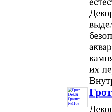
естес
Деко
выдел
безо
аква
камня
их пе
Внутр
Грот
Деко