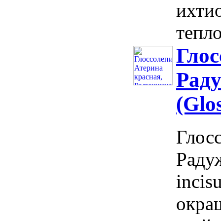
ихти
тепло
Глос
Раду
(Glos
Глосс
Радуж
incis
окра