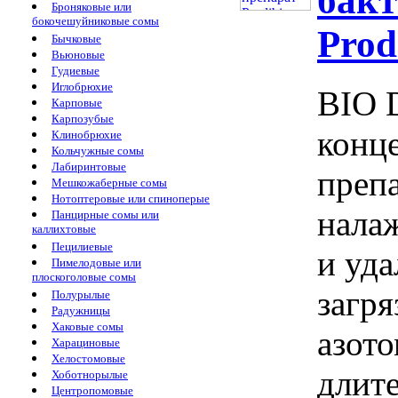
бак
Броняковые или
бокочешуйниковые сомы
Prod
Бычковые
Вьюновые
Гудиевые
Иглобрюхие
BIO 
Карповые
Карпозубые
конц
Клинобрюхие
Кольчужные сомы
Лабиринтовые
преп
Мешкожаберные сомы
Нотоптеровые или спиноперые
нала
Панцирные сомы или
каллихтовые
Пецилиевые
и уда
Пимелодовые или
плоскоголовые сомы
загр
Полурылые
Радужницы
Хаковые сомы
азото
Харациновые
Хелостомовые
длит
Хоботнорылые
Центропомовые