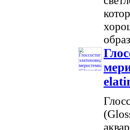
светл
кото
хорош
образ
Глос
мери
elat
Глос
(Glos
аквар