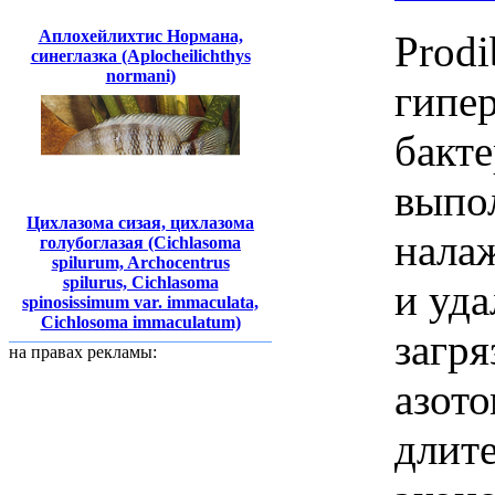
Аплохейлихтис Нормана,
Prodi
синеглазка (Aplocheilichthys
normani)
гипе
бакте
выпо
Цихлазома сизая, цихлазома
нала
голубоглазая (Cichlasoma
spilurum, Archocentrus
spilurus, Cichlasoma
и уда
spinosissimum var. immaculata,
Cichlosoma immaculatum)
загр
на правах рекламы:
азото
длит