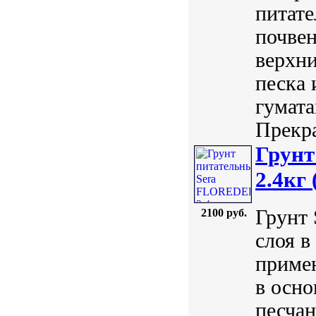
питате
почвен
верхни
песка 
гумата
Прекра
Грун
2.4кг 
Грунт 
2100 руб.
слоя в
примен
в осно
песчан