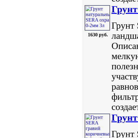
Грунт
Грунт 
ландша
1630 руб.
Описан
мелку
полез
участв
равнов
фильтр
создае
Грунт
Грунт 