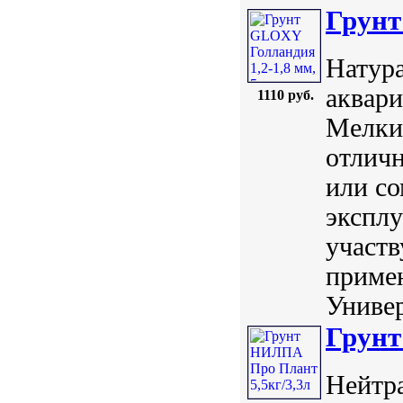
Грунт
Натура
аквари
1110 руб.
Мелки
отлич
или со
эксплу
участ
примен
Универ
Грунт
Нейтр