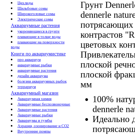
Грунт Denner
Цихлиды
Шильбовые сомы
dennerle natur
Широкоголовые сомы
Электрические сомы
потрясающих
Аквариумные растения
укореняющиеся в грунте
контрастов
"R
плавающие в толще воды
цветовых кон
плавающие на поверхности
воды
Привлекатель
Книги по аквариумистике
про аквариум
плоской речн
аквариумные рыбки
аквариумные растения
плоской
фрак
дизайн аквариума
болезни аквариумных рыбок
мм
террариум
Аквариумный магазин
100% нат
Аквариумная химия
Аквариумные беспозвоночные
dennerle na
Аквариумные растения
Аквариумные рыбки
Идеально 
Аквариумы и тумбы
Аэрация, озонирование и CO2
потрясаю
Внутренние помпы