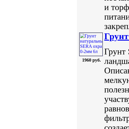
и торф
питани
закреп
Грунт
Грунт 
ландша
1960 руб.
Описан
мелку
полез
участв
равнов
фильтр
создае