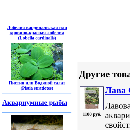
Лобелия кардинальская или
кровяно-красная лобелия
(Lobelia cardinalis)
Другие тов
Пистия или Водяной салат
Лава 
(Pistia stratiotes)
Аквариумные рыбы
Лавов
аквари
1100 руб.
свойст