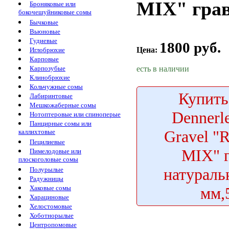
MIX" грав
Броняковые или
бокочешуйниковые сомы
Бычковые
Вьюновые
Гудиевые
1800 руб.
Цена:
Иглобрюхие
Карповые
есть в наличии
Карпозубые
Клинобрюхие
Кольчужные сомы
Купить
Лабиринтовые
Мешкожаберные сомы
Dennerl
Нотоптеровые или спиноперые
Панцирные сомы или
Gravel "
каллихтовые
Пецилиевые
MIX" 
Пимелодовые или
плоскоголовые сомы
натураль
Полурылые
Радужницы
мм,
Хаковые сомы
Харациновые
Хелостомовые
Хоботнорылые
Центропомовые