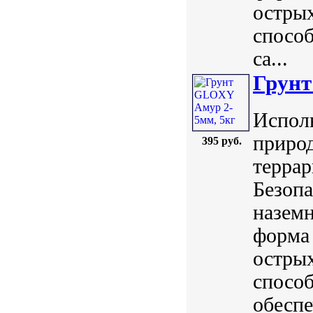
острых
способ
са...
Грунт
Исполь
природ
395 руб.
террар
Безопа
назем
форма 
острых
способ
обеспе