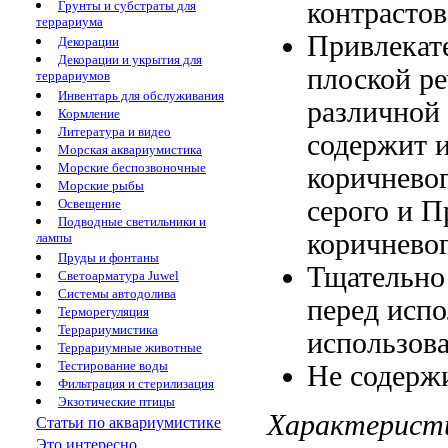
контрасто
Грунты и субстраты для
террариума
Привлекат
Декорации
Декорации и укрытия для
плоской р
террариумов
Инвентарь для обслуживания
различной
Кормление
Литература и видео
содержит 
Морская аквариумистика
Морские беспозвоночные
коричнево
Морские рыбы
серого и
П
Освещение
Подводные светильники и
коричнево
лампы
Пруды и фонтаны
Тщательно
Светоарматура Juwel
Системы автодолива
перед исп
Терморегуляция
Террариумистика
использов
Террариумные животные
Тестирование воды
Не содерж
Фильтрация и стерилизация
Экзотические птицы
Характерист
Статьи по аквариумистике
Это интересно...