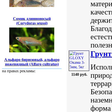
матери
качест
держи
Сомик длинноносый
(Corydoras seussi)
Благод
естест
полезн
Грунт
Альфаро бирюзовый, альфаро
ножевидный (Alfaro cultratus)
Исполь
на правах рекламы:
природ
1140 руб.
террар
Безопа
назем
форма 