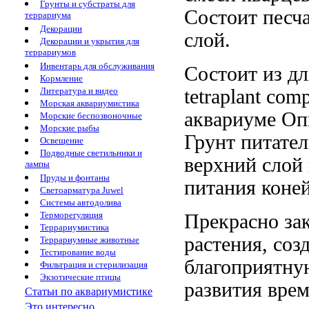
Грунты и субстраты для
Состоит
песч
террариума
Декорации
слой.
Декорации и укрытия для
террариумов
Инвентарь для обслуживания
Состоит из
дл
Кормление
tetraplant com
Литература и видео
Морская аквариумистика
аквариуме Оп
Морские беспозвоночные
Морские рыбы
Грунт питате
Освещение
Подводные светильники и
верхний слой
лампы
Пруды и фонтаны
питания коне
Светоарматура Juwel
Системы автодолива
Терморегуляция
Прекрасно за
Террариумистика
растения, соз
Террариумные животные
Тестирование воды
благоприятну
Фильтрация и стерилизация
Экзотические птицы
развития
врем
Статьи по аквариумистике
Это интересно...