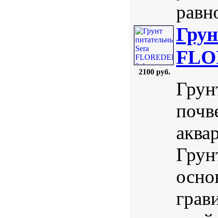
равно
Грун
FLOR
2100 руб.
Грун
почв
аква
Грунт
осно
грав