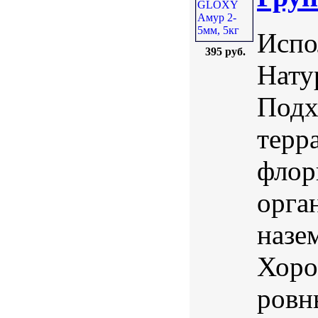
Испо
395 руб.
Нату
Подх
терр
флор
орга
назе
Хоро
ровн