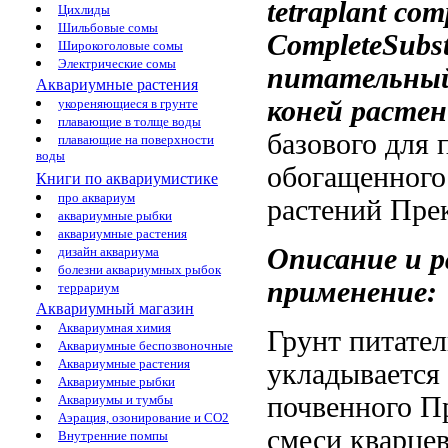
tetraplant com
Цихлиды
Шильбовые сомы
CompleteSubst
Широкоголовые сомы
Электрические сомы
питательны
Аквариумные растения
коней расте
укореняющиеся в грунте
плавающие в толще воды
базового
для 
плавающие на поверхности
воды
обогащенного
Книги по аквариумистике
про аквариум
растений Пре
аквариумные рыбки
аквариумные растения
Описание и
р
дизайн аквариума
болезни аквариумных рыбок
применение:
террариум
Аквариумный магазин
Аквариумная химия
Грунт питате
Аквариумные беспозвоночные
Аквариумные растения
укладывается
Аквариумные рыбки
почвенного
Пр
Аквариумы и тумбы
Аэрация, озонирование и CO2
смеси кварцев
Внутренние помпы