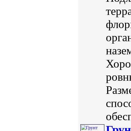
терр
флор
орга
назе
Хоро
ровн
Разм
спос
обесп
Грун