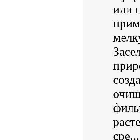
или 
прим
мелк
Засе
прир
созд
очищ
филь
раст
сре...