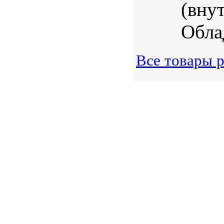
(вну
Облад
Все товары р