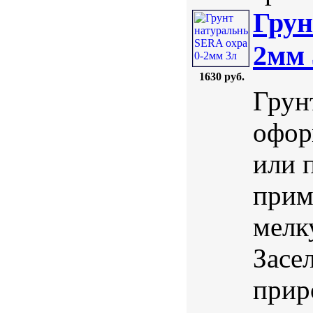
Грун
2мм 
1630 руб.
Грун
офор
или 
прим
мелк
Засе
прир