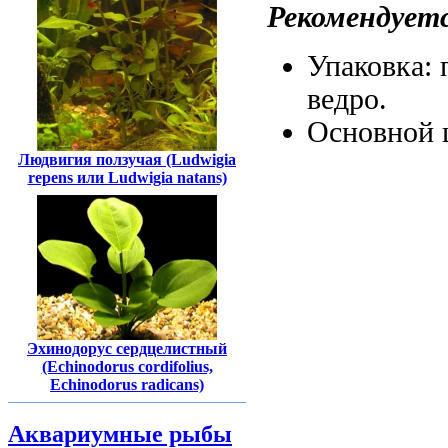
Рекомендует
Упаковка:
ведро.
Основной 
Людвигия ползучая (Ludwigia
repens или Ludwigia natans)
Эхинодорус сердцелистный
(Echinodorus cordifolius,
Echinodorus radicans)
Аквариумные рыбы