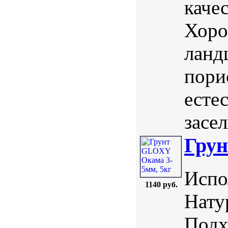
каче
Хоро
ланд
пори
есте
засе
Грун
Испо
1140 руб.
Нату
Подх