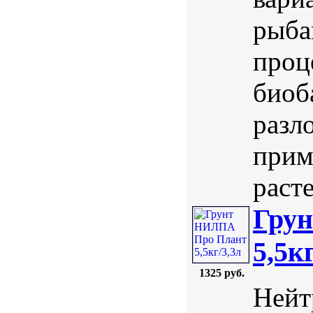
рыба
проц
биоб
разл
прим
раст
Гру
5,5к
1325 руб.
Нейт