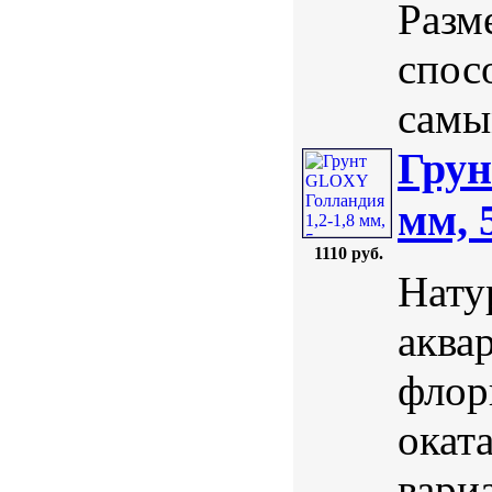
Разм
спос
самы
Грун
мм, 
1110 руб.
Нату
аква
флор
окат
вари