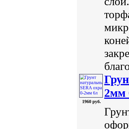
слой
торф
микр
коне
закре
благ
Грун
2мм 
1960 руб.
Грун
офор