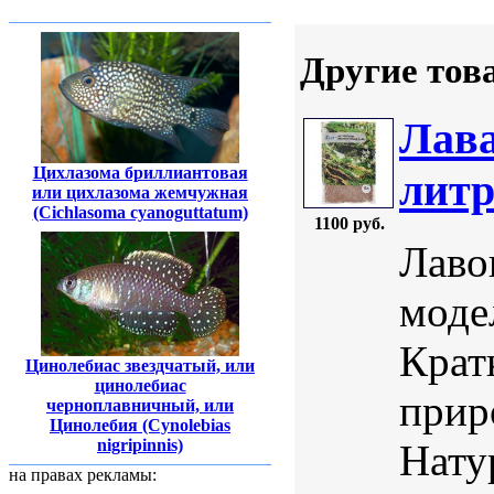
Другие тов
Лава
Цихлазома бриллиантовая
литр
или цихлазома жемчужная
(Cichlasoma cyanoguttatum)
1100 руб.
Лаво
моде
Крат
Цинолебиас звездчатый, или
цинолебиас
прир
черноплавничный, или
Цинолебия (Cynolebias
nigripinnis)
Нату
на правах рекламы: