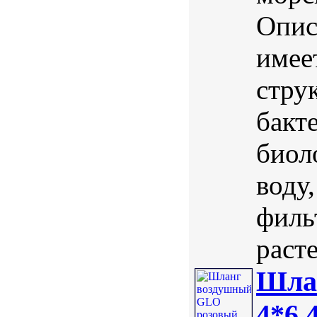
Опис
имее
стру
бакт
биол
воду
филь
расте
Шла
4*6 