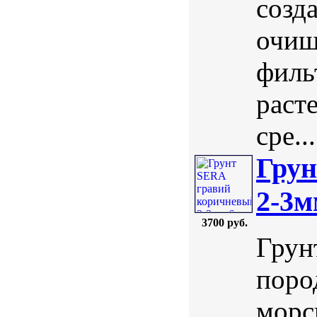
созд
очищ
филь
раст
сре...
Грун
2-3м
3700 руб.
Грун
поро
морс