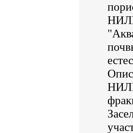
пори
НИЛП
"Акв
почв
есте
Опис
НИЛП
фрак
Засе
учас