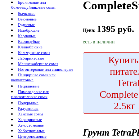
CompleteS
Броняковые или
бокочешуйниковые сомы
Бычковые
Вьюновые
Гудиевые
1395 руб.
Цена:
Иглобрюхие
Карповые
есть в наличии
Карпозубые
Клинобрюхие
Кольчужные сомы
Купить
Лабиринтовые
Мешкожаберные сомы
питат
Нотоптеровые или спиноперые
Панцирные сомы или
Tetra
каллихтовые
Пецилиевые
Complete
Пимелодовые или
плоскоголовые сомы
2.5к
Полурылые
Радужницы
Хаковые сомы
Харациновые
Хелостомовые
Грунт TetraP
Хоботнорылые
Центропомовые