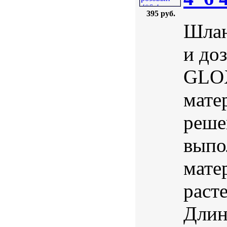
395 руб.
Шлан
и до
GLOX
мате
реше
выпо
матер
раст
Длин