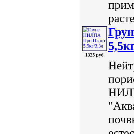
прим
раст
Гру
5,5к
1325 руб.
Нейт
пори
НИЛП
"Акв
почв
есте