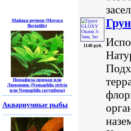
засе
Грун
Майака речная (Mayaca
fluviatilis)
Испо
1140 руб.
Нату
Подх
терр
Номафила прямая или
Лимонник (Nomaphila stricta
или Nomaphila corymbosa)
флор
Аквариумные рыбы
орга
назе