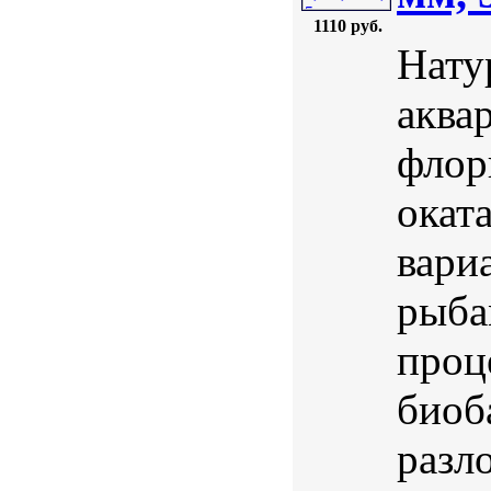
1110 руб.
Нату
аква
флор
окат
вари
рыба
проц
биоб
разл