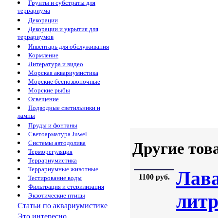
Грунты и субстраты для
террариума
Декорации
Декорации и укрытия для
террариумов
Инвентарь для обслуживания
Кормление
Литература и видео
Морская аквариумистика
Морские беспозвоночные
Морские рыбы
Освещение
Подводные светильники и
лампы
Пруды и фонтаны
Светоарматура Juwel
Системы автодолива
Другие тов
Терморегуляция
Террариумистика
Террариумные животные
Лава
1100 руб.
Тестирование воды
Фильтрация и стерилизация
литр
Экзотические птицы
Статьи по аквариумистике
Это интересно...