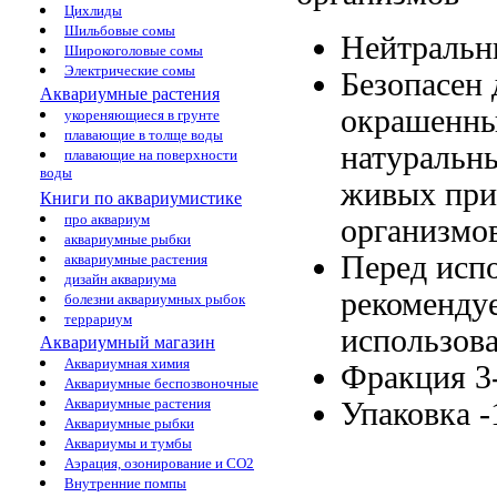
Цихлиды
Шильбовые сомы
Нейтраль
Широкоголовые сомы
Электрические сомы
Безопасен 
Аквариумные растения
окрашенны
укореняющиеся в грунте
плавающие в толще воды
натуральн
плавающие на поверхности
воды
живых
при
Книги по аквариумистике
про аквариум
организмо
аквариумные рыбки
Перед исп
аквариумные растения
дизайн аквариума
рекоменду
болезни аквариумных рыбок
террариум
использов
Аквариумный магазин
Аквариумная химия
Фракция 3
Аквариумные беспозвоночные
Аквариумные растения
Упаковка 
Аквариумные рыбки
Аквариумы и тумбы
Аэрация, озонирование и CO2
Внутренние помпы