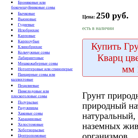
Броняковые или
бокочешуйниковые сомы
250 руб.
Бычковые
Цена:
Вьюновые
Гудиевые
есть в наличии
Иглобрюхие
Карповые
Карпозубые
Купить
Гру
Клинобрюхие
Кольчужные сомы
Кварц цв
Лабиринтовые
Мешкожаберные сомы
мм 
Нотоптеровые или спиноперые
Панцирные сомы или
каллихтовые
Пецилиевые
Пимелодовые или
Грунт приро
плоскоголовые сомы
Полурылые
природный на
Радужницы
натуральный,
Хаковые сомы
Харациновые
наземных жи
Хелостомовые
Хоботнорылые
организмов
Центропомовые