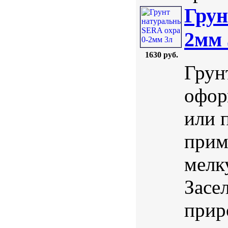
Грун
2мм 
1630 руб.
Грун
офор
или 
прим
мелк
Засе
прир