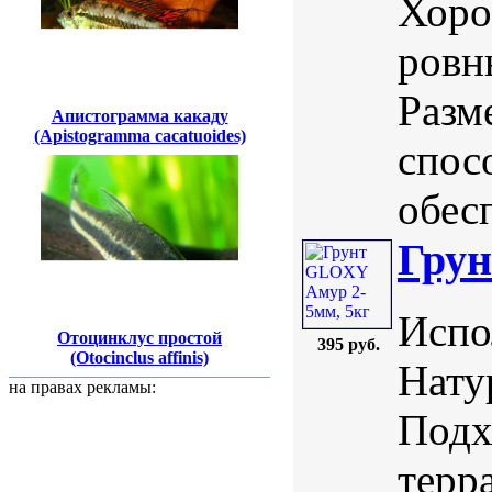
Хоро
ровн
Разм
Апистограмма какаду
(Apistogramma cacatuoides)
спос
обесп
Грун
Испо
Отоцинклус простой
395 руб.
(Otocinclus affinis)
Нату
на правах рекламы:
Подх
терр