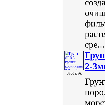
созд
очищ
филь
раст
сре...
Грун
2-3м
3700 руб.
Грун
поро
морс