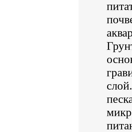
пита
почв
аква
Грун
осно
грав
слой
песк
микр
пита