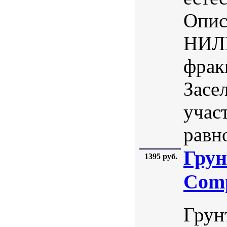
Опис
НИЛП
фрак
Засе
учас
равно
Грун
1395 руб.
Comp
Грунт