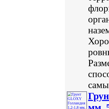
флор
орга
назе
Хоро
ровн
Разм
спос
самы
Грун
мм, 