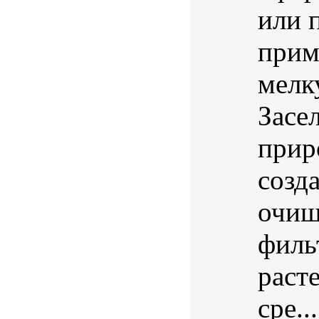
или 
прим
мелк
Засе
прир
созд
очищ
филь
раст
сре...