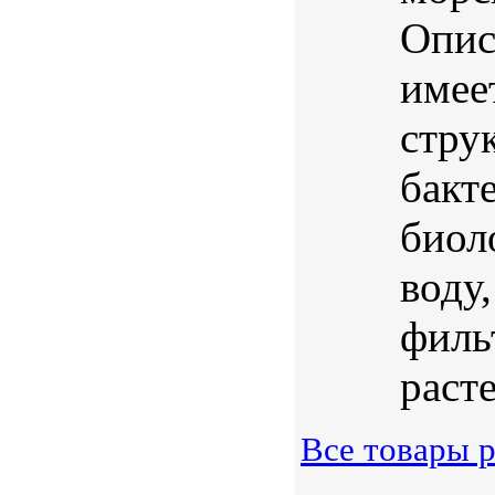
Опис
имее
стру
бакт
биол
воду
филь
расте
Все товары р