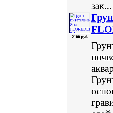
зак...
Грун
FLOR
2100 руб.
Грун
почв
аква
Грунт
осно
грав