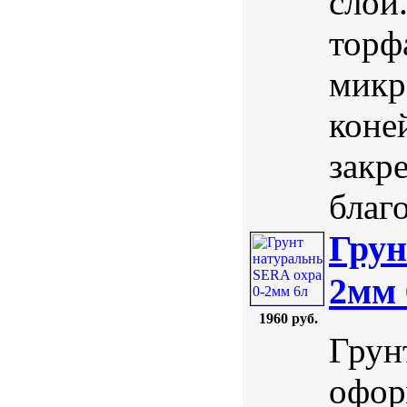
слой
торф
микр
коне
закре
благ
Грун
2мм 
1960 руб.
Грун
офор