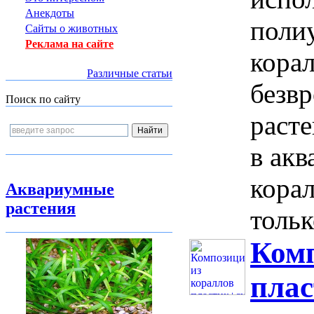
Анекдоты
полиу
Сайты о животных
Реклама на сайте
кора
Различные статьи
безв
Поиск по сайту
раст
в ак
кора
Аквариумные
растения
тольк
Комп
плас