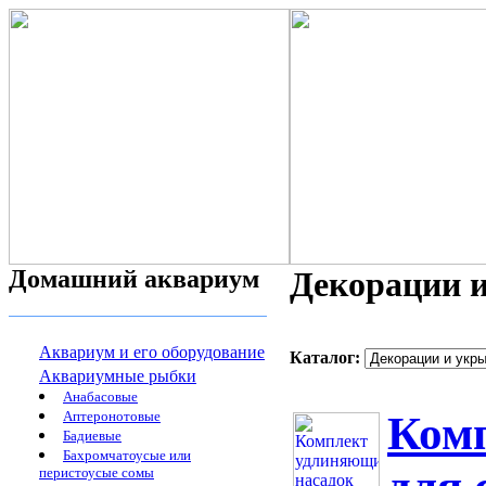
Домашний аквариум
Декорации и
Аквариум и его оборудование
Каталог:
Аквариумные рыбки
Анабасовые
Аптеронотовые
Ком
Бадиевые
Бахромчатоусые или
перистоусые сомы