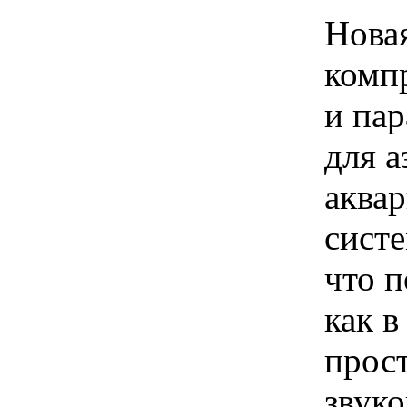
Нова
комп
и па
для 
аква
сист
что п
как в
прост
звук