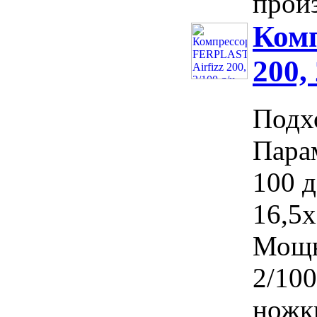
произ
Комп
200,
Подх
Пара
100 д
16,5х
Мощн
2/100
ножк