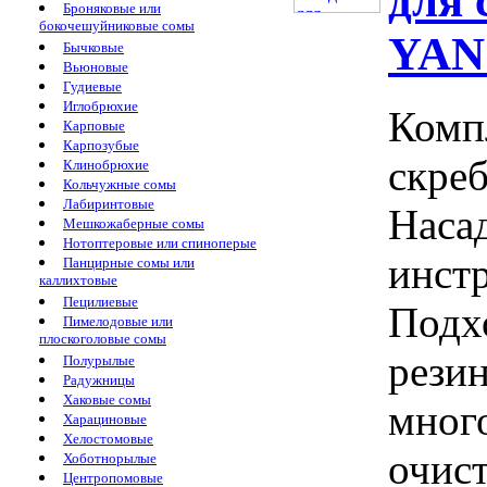
для 
Броняковые или
бокочешуйниковые сомы
YA
Бычковые
Вьюновые
Гудиевые
Иглобрюхие
Комп
Карповые
Карпозубые
скре
Клинобрюхие
Кольчужные сомы
Лабиринтовые
Наса
Мешкожаберные сомы
Нотоптеровые или спиноперые
инст
Панцирные сомы или
каллихтовые
Пецилиевые
Подхо
Пимелодовые или
плоскоголовые сомы
резин
Полурылые
Радужницы
Хаковые сомы
мног
Харациновые
Хелостомовые
очист
Хоботнорылые
Центропомовые