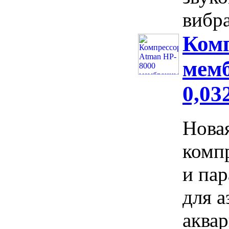
вибра
Комп
мемб
0,03
Нова
комп
и па
для 
аква