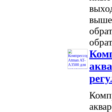
выхо
выше
обра
обрат
Комп
аква
рег
Комп
аква