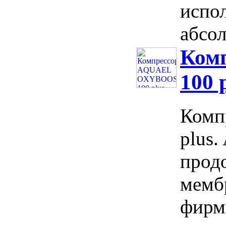
испо
абсол
Ком
100 
Комп
plus
прод
мемб
фирм