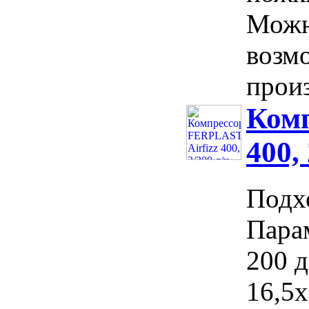
Можно
возм
произ
Комп
400,
Подх
Пара
200 д
16,5x