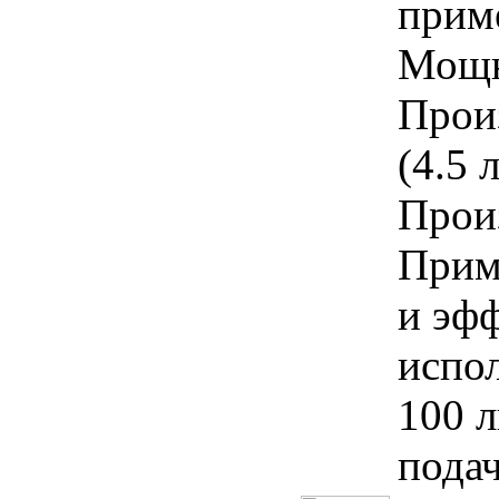
прим
Мощн
Произ
(4.5 
Произ
Прим
и эф
испо
100 л
подач