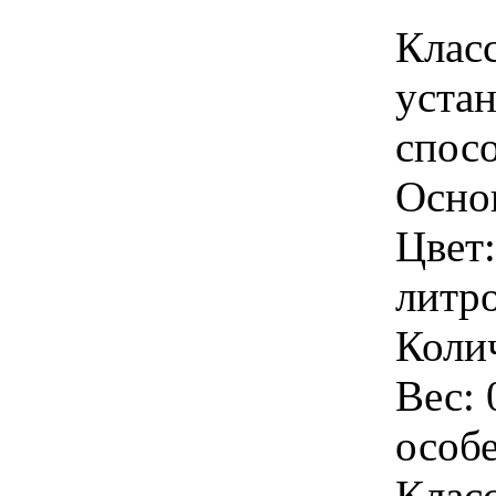
Клас
уста
спосо
Осно
Цвет:
литро
Колич
Вес: 
особ
Класс