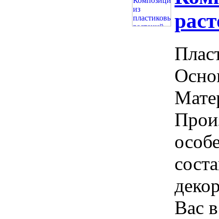
раст
Пласт
Основ
Матер
Прои
особ
сост
декор
Вас в