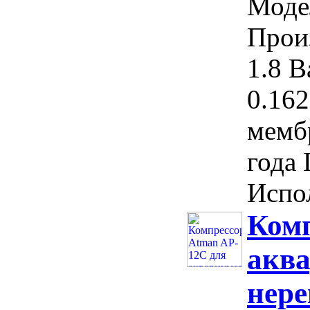
Моде
Прои
1.8 В
0.162
мемб
года 
Испол
Комп
аква
нер