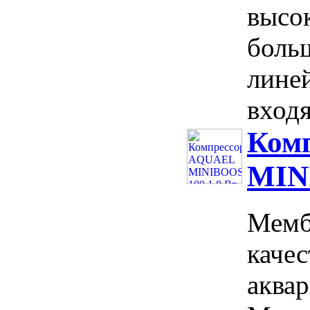
высо
боль
лине
входя
Ком
MIN
Мемб
каче
аква