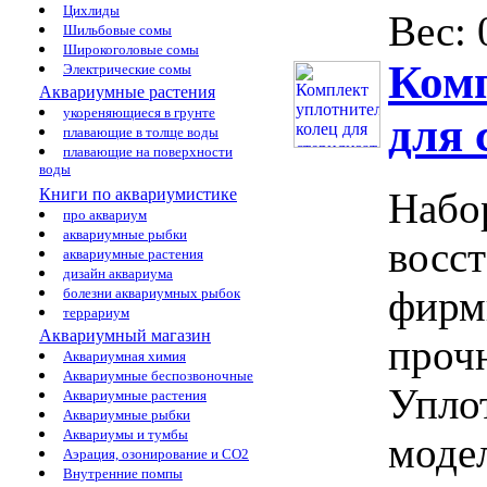
Цихлиды
Вес: 0
Шильбовые сомы
Широкоголовые сомы
Комп
Электрические сомы
Аквариумные растения
укореняющиеся в грунте
для 
плавающие в толще воды
плавающие на поверхности
воды
Книги по аквариумистике
Набо
про аквариум
аквариумные рыбки
восс
аквариумные растения
дизайн аквариума
фирм
болезни аквариумных рыбок
террариум
Аквариумный магазин
прочн
Аквариумная химия
Аквариумные беспозвоночные
Упло
Аквариумные растения
Аквариумные рыбки
Аквариумы и тумбы
моде
Аэрация, озонирование и CO2
Внутренние помпы