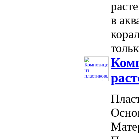
раст
в ак
кора
тольк
Комп
раст
Пласт
Основ
Матер