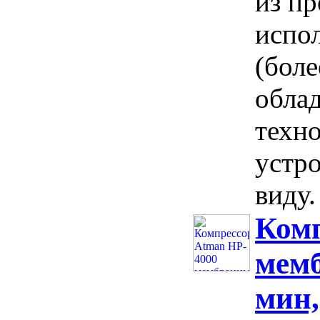
из пр
испо
(боле
обла
техн
устро
виду.
Комп
мемб
мин,