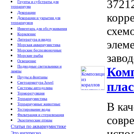
3721
Грунты и субстраты для
террариума
Декорации
корр
Декорации и укрытия для
террариумов
схем
Инвентарь для обслуживания
Кормление
Литература и видео
элеме
Морская аквариумистика
Морские беспозвоночные
завод
Морские рыбы
Освещение
Подводные светильники и
Комп
лампы
Пруды и фонтаны
плас
Светоарматура Juwel
Системы автодолива
Терморегуляция
Террариумистика
В кач
Террариумные животные
Тестирование воды
Фильтрация и стерилизация
совр
Экзотические птицы
Статьи по аквариумистике
испо
Это интересно...