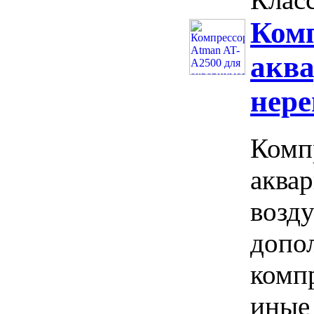
Комп
аква
нер
Комп
аква
возду
допо
комп
иные 