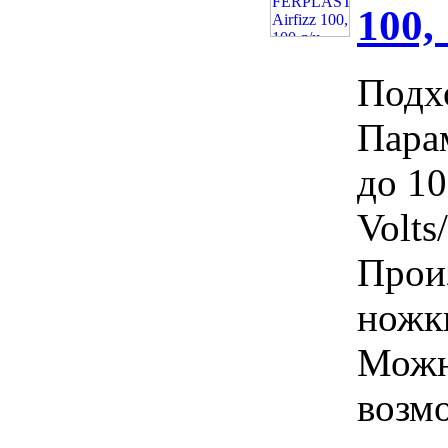
100,
Подх
Пара
до 10
Volts
Произ
ножк
Можно
возм