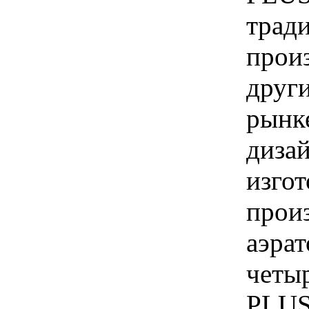
трад
прои
друг
рынк
диза
изго
прои
аэра
четы
PLUS,