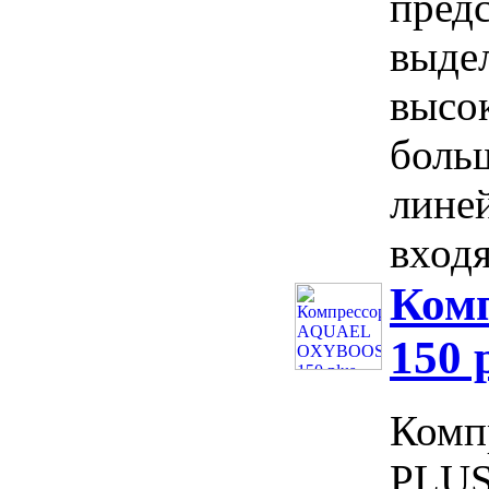
пред
выде
высо
боль
лине
входя
Ком
150 
Комп
PLUS