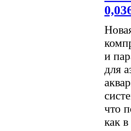
0,03
Нова
комп
и па
для 
аква
сист
что п
как в