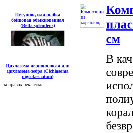
Комп
Петушок, или рыбка
плас
бойцовая обыкновенная
(Betta splendens)
см
В кач
Цихлазома чернополосая или
совр
цихлазома-зебра (Cichlasoma
nigrofasciatum)
испо
на правах рекламы:
полиу
кора
безв