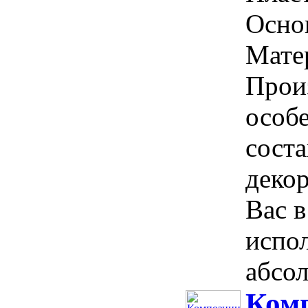
Основ
Матер
Прои
особ
сост
декор
Вас в
испо
абсол
Комп