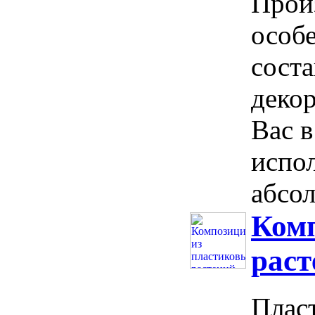
Прои
особ
сост
декор
Вас в
испо
абсол
Комп
раст
Пласт