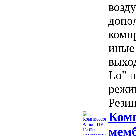
возду
допо
комп
иные 
выход
Lo" п
режи
Резин
Комп
мемб