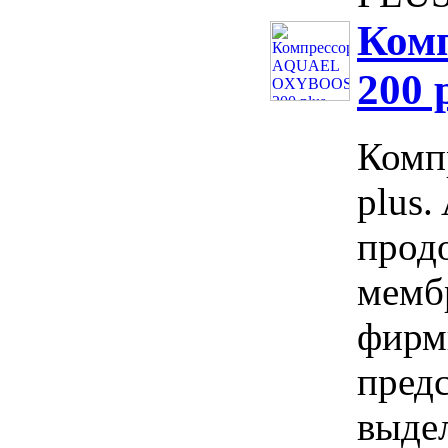
Ком
200 
Комп
plus
прод
мемб
фирм
пред
выде