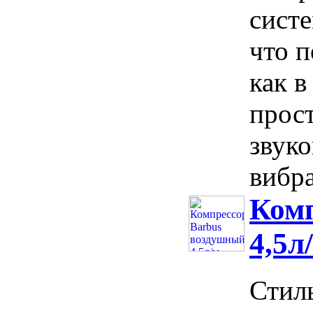
сист
что п
как в
прост
звук
вибра
Комп
4,5л
Стил