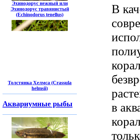
Эхинодорус нежный или
В кач
Эхинодорус травянистый
(Echinodorus tenellus)
совр
испо
полиу
кора
безв
Толстянка Хелмса (Crassula
helmsii)
раст
Аквариумные рыбы
в ак
кора
тольк