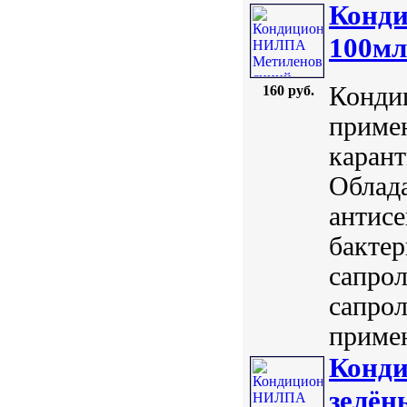
Конд
100мл
Конди
160 руб.
примен
карант
Облад
антисе
бактер
сапрол
сапрол
примен
Конд
зелён