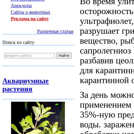
Во время
улит
Анекдоты
осторожность
Сайты о животных
ультрафиолет
Реклама на сайте
разрушает
гр
Различные статьи
вещество,
рыб
Поиск по сайту
сапролегниоз 
разбавив
цеол
для карантин
карантинной 
Аквариумные
растения
За день
можно
применением
35%-ную
пре
воды.
зараже