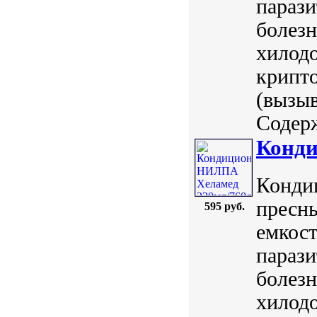
параз
болезн
хилодо
крипто
(вызыв
Содерж
Конди
Конди
пресн
595 руб.
емкос
параз
болезн
хилодо