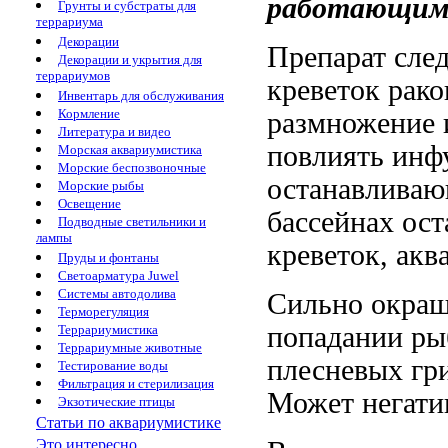
работающим
Грунты и субстраты для
террариума
Декорации
Препарат сле
Декорации и укрытия для
террариумов
креветок рак
Инвентарь для обслуживания
Кормление
размножение
Литература и видео
повлиять
инф
Морская аквариумистика
Морские беспозвоночные
останавливаю
Морские рыбы
Освещение
бассейнах ос
Подводные светильники и
лампы
креветок,
акв
Пруды и фонтаны
Светоарматура Juwel
Системы автодолива
Сильно окраш
Терморегуляция
попадании
ры
Террариумистика
Террариумные животные
плесневых гр
Тестирование воды
Фильтрация и стерилизация
Может негати
Экзотические птицы
Статьи по аквариумистике
Это интересно...