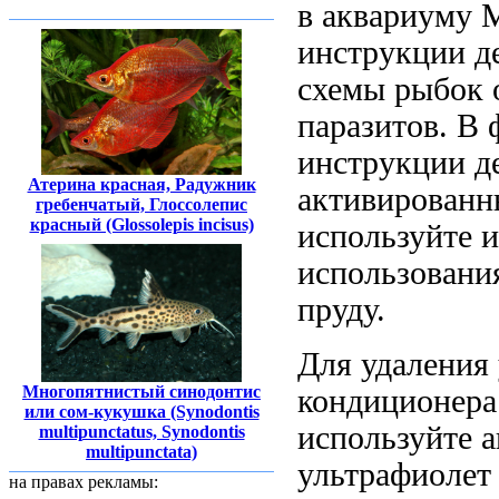
в
аквариуму 
инструкции д
схемы
рыбок 
паразитов. В
инструкции д
Атерина красная, Радужник
активирован
гребенчатый, Глоссолепис
красный (Glossolepis incisus)
используйте
и
использовани
пруду.
Для удаления
Многопятнистый синодонтис
кондиционер
или сом-кукушка (Synodontis
используйте 
multipunctatus, Synodontis
multipunctata)
ультрафиолет
на правах рекламы: