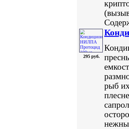
крипто
(вызыв
Содерж
Конд
Конди
пресн
295 руб.
емкост
размн
рыб их
плесн
сапрол
осторо
нежные