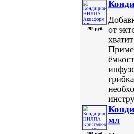
Конд
Добавк
от экт
295 руб.
хватит
Примен
ёмкост
инфуз
грибка
необхо
инстру
Конди
мл
395 руб.