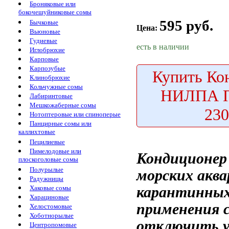
Броняковые или
бокочешуйниковые сомы
595 руб.
Бычковые
Цена:
Вьюновые
Гудиевые
есть в наличии
Иглобрюхие
Карповые
Карпозубые
Купить
Кон
Клинобрюхие
Кольчужные сомы
НИЛПА П
Лабиринтовые
Мешкожаберные сомы
23
Нотоптеровые или спиноперые
Панцирные сомы или
каллихтовые
Пецилиевые
Пимелодовые или
Кондиционер
плоскоголовые сомы
Полурылые
морских акв
Радужницы
карантинны
Хаковые сомы
Харациновые
применения
Хелостомовые
Хоботнорылые
отключить 
Центропомовые