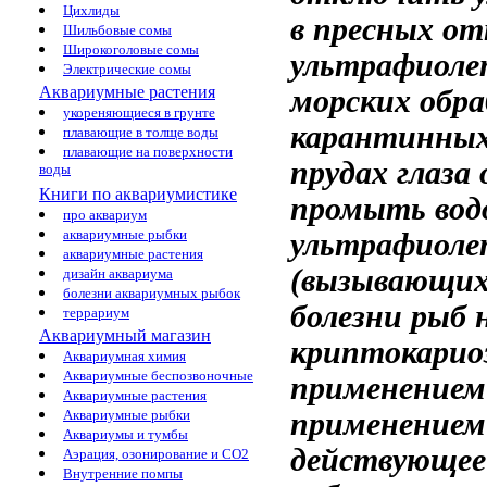
Цихлиды
в пресных
от
Шильбовые сомы
Широкоголовые сомы
ультрафиоле
Электрические сомы
Аквариумные растения
морских
обр
укореняющиеся в грунте
карантинны
плавающие в толще воды
плавающие на поверхности
прудах
глаза
воды
Книги по аквариумистике
промыть вод
про аквариум
аквариумные рыбки
ультрафиоле
аквариумные растения
(вызывающи
дизайн аквариума
болезни аквариумных рыбок
болезни рыб
террариум
Аквариумный магазин
криптокарио
Аквариумная химия
Аквариумные беспозвоночные
применением
Аквариумные растения
применением
Аквариумные рыбки
Аквариумы и тумбы
действующее
Аэрация, озонирование и CO2
Внутренние помпы