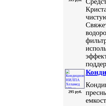
Средст
Криста
чистую
Свяжет
водоро
фильт
испол
эффект
поддер
Конд
Конди
пресн
295 руб.
емкос