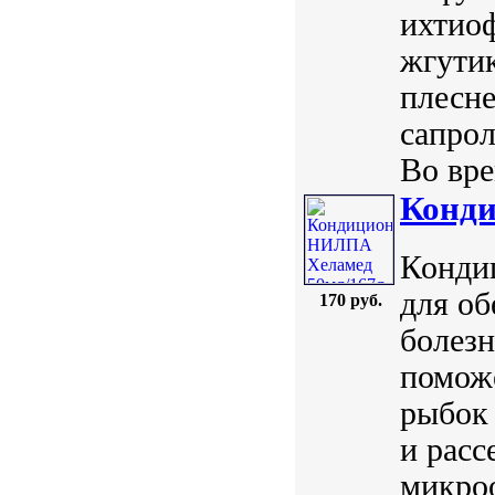
ихтиоф
жгути
плесн
сапрол
Во вре
Конди
Кондиц
для об
170 руб.
болез
поможе
рыбок 
и расс
микроо