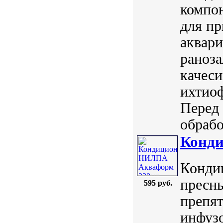
компон
для пр
аквари
раноз
качеси
ихтиоф
Перед 
обрабо
Конд
Конди
пресны
595 руб.
препя
инфуз