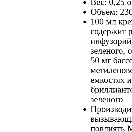
Вес: 0,25
о
Объем: 23
100 мл
кре
содержит
инфузорий
зеленого,
50 мг
басс
метиленов
емкостях
и
бриллиант
зеленого
Производи
вызывающ
повлиять
М