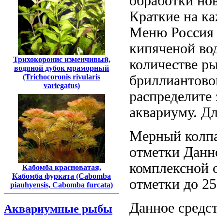
обработки но
Краткие
на к
Меню Россия
кипяченой во
Трихокоронис изменчивый,
количестве
ры
водяной дубок мраморный
бриллиантово
(Trichocoronis rivularis
variegatus)
распределите
аквариуму.
Дл
Мерный колп
отметки
Данн
комплексной 
Кабомба красноватая,
Кабомба фурката (Cabomba
отметки
до 2
piauhyensis, Cabomba furcata)
Данное средс
Аквариумные рыбы