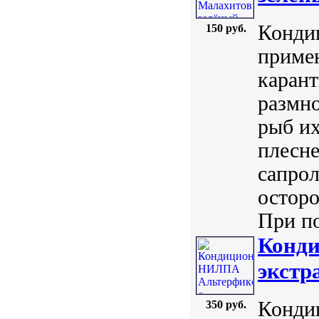
Конди
150 руб.
примен
карант
размн
рыб их
плесн
сапрол
осторо
При по
Конди
экстр
Конди
350 руб.