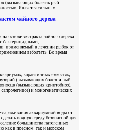
ков (вызывающих болезнь рыб
ожностью. Является сильным
актом чайного дерева
на основе экстракта чайного дерева
 с бактерицидными,
, применяемый в лечении рыбок от
применением взболтать. Во время
квариумах, карантинных емкостях,
узорий (вызывающих болезни рыб
иконосцв (вызывающих криптобиоз),
 сапролегниоз) и моногенетических
еззараживания аквариумной воды от
сделать водную среду безопасной для
асселение большинства патогенных
ю как в пресном, так и морском