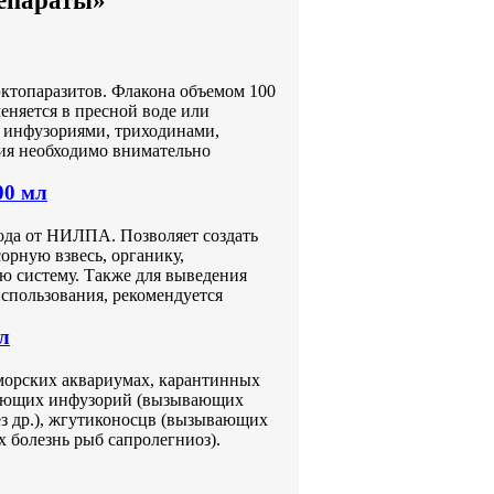
репараты»
эктопаразитов. Флакона объемом 100
еняется в пресной воде или
е инфузориями, триходинами,
ния необходимо внимательно
00 мл
ода от НИЛПА. Позволяет создать
орную взвесь, органику,
ю систему. Также для выведения
спользования, рекомендуется
л
морских аквариумах, карантинных
рующих инфузорий (вызывающих
ез др.), жгутиконосцв (вызывающих
 болезнь рыб сапролегниоз).