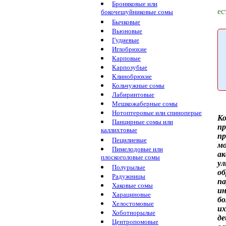
Броняковые или
ес
бокочешуйниковые сомы
Бычковые
Вьюновые
Гудиевые
Иглобрюхие
Карповые
Карпозубые
Клинобрюхие
Кольчужные сомы
Лабиринтовые
Мешкожаберные сомы
Нотоптеровые или спиноперые
К
Панцирные сомы или
п
каллихтовые
п
Пецилиевые
м
Пимелодовые или
ак
плоскоголовые сомы
у
Полурылые
об
Радужницы
п
Хаковые сомы
и
Харациновые
бо
Хелостомовые
их
Хоботнорылые
де
Центропомовые