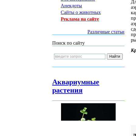
Дл
Анекдоты
аэ
Сайты о животных
ка
пр
Реклама на сайте
аэ
сд
Различные статьи
п
ры
Поиск по сайту
К
Аквариумные
растения