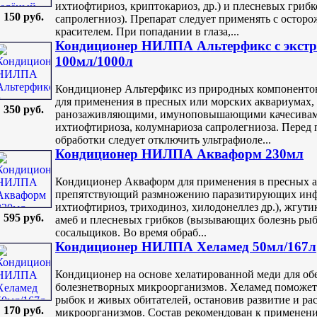
ихтиофтириоз, криптокариоз, др.) и плесневых гриб
150 руб.
сапролегниоз). Препарат следует применять с остор
красителем. При попадании в глаза,...
Кондиционер НИЛПА Альтерфикс с экстр
100мл/1000л
Кондиционер Альтерфикс из природных компонентов 
для применения в пресных или морских аквариумах,
350 руб.
ранозаживляющими, имуноповышающими качесивами
ихтиофтириоза, колумнариоза сапролегниоза. Перед 
обработки следует отключить ультрафиоле...
Кондиционер НИЛПА Акваформ 230мл
Кондиционер Акваформ для применения в пресных а
препятствующий размножению паразитирующих инф
ихтиофтириоз, триходиноз, хилодонеллез др.), жгут
595 руб.
амеб и плесневых грибков (вызывающих болезнь рыб
сосальщиков. Во время обраб...
Кондиционер НИЛПА Хеламед 50мл/167л
Кондиционер на основе хелатированной меди для об
болезнетворных микроорганизмов. Хеламед поможет 
рыбок и живых обитателей, остановив развитие и р
170 руб.
микроорганизмов. Состав рекомендован к применени