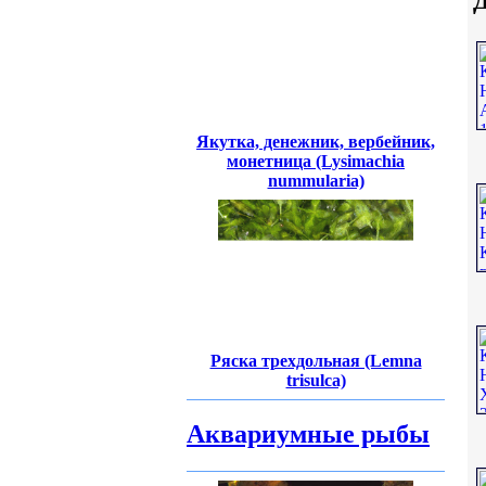
Д
Якутка, денежник, вербейник,
монетница (Lysimachia
nummularia)
Ряска трехдольная (Lemna
trisulca)
Аквариумные рыбы