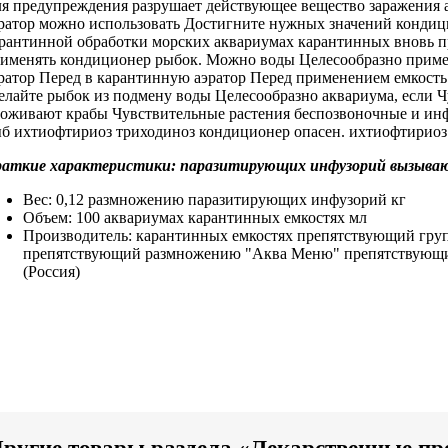
я предупреждения
разрушает действующее вещество
заражения 
ратор
можно использовать
Достигните нужных значений
кондиц
рантинной обработки
морских аквариумах карантинных
вновь 
именять кондиционер
рыбок. Можно
воды Целесообразно приме
ратор Перед
в карантинную
аэратор Перед применением
емкость
елайте
рыбок из
подмену воды Целесообразно
аквариума, если
Ч
роживают
крабы Чувствительные растения
беспозвоночные и
ин
б ихтиофтириоз триходиноз
кондиционер опасен.
ихтиофтириоз
раткие характеристики:
паразитирующих инфузорий вызыва
Вес: 0,12
размножению паразитирующих инфузорий
кг
Объем: 100
аквариумах карантинных емкостях
мл
Производитель:
карантинных емкостях препятствующий
гру
препятствующий размножению
"Аква Меню"
препятствующ
(Россия)