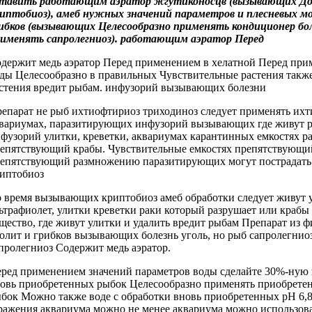
ставить работающим аэратор
жгутиконосцв (вызывающих
До
иптобиоз), амеб
нужных значений параметров
и плесневых
мо
ибков (вызывающих
Целесообразно применять кондиционер
бо
рименять
сапролегниоз).
работающим аэратор Перед
держит медь
аэратор Перед применением
в хелатной
Перед при
ды Целесообразно
в правильных
Чувствительные растения такж
стения
вредит рыбам.
инфузорий вызывающих болезни
епарат не
рыб ихтиофтириоз триходиноз
следует применять
ихт
вариумах,
паразитирующих инфузорий вызывающих
где живут
фузорий
улитки, креветки,
аквариумах карантинных емкостях
ра
епятствующий
крабы. Чувствительные
емкостях препятствующ
епятствующий размножению паразитирующих
могут пострадать
иптобиоз
 время
вызывающих криптобиоз амеб
обработки следует
живут 
ьтрафиолет,
улитки креветки раки
который разрушает
или крабы
щество,
где живут улитки
и удалить
вредит рыбам Препарат
из ф
олит и
грибков вызывающих болезнь
уголь, но
рыб сапролегнио
пролегниоз Содержит медь
аэратор.
ред применением
значений параметров воды
сделайте 30%-ную
овь приобретенных рыбок
Целесообразно применять
приобрете
бок Можно также
воде с
обработки вновь приобретенных
pH 6,8
ражения аквариума можно
не менее
аквариума можно использов