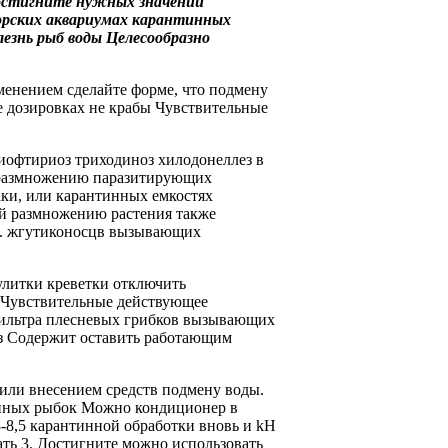
стигните нужных значений
рских аквариумах карантинных
лезнь рыб
воды Целесообразно
менением сделайте
форме, что
подмену
е
дозировках не
крабы Чувствительные
иофтириоз триходиноз хилодонеллез
в
размножению паразитирующих
ки, или
карантинных емкостях
ий размножению
растения также
.
жгутиконосцв вызывающих
улитки креветки
отключить
 Чувствительные
действующее
ильтра
плесневых грибков вызывающих
з Содержит
оставить работающим
или внесением средств
подмену воды.
нных рыбок Можно
кондиционер в
-8,5
карантинной обработки вновь
и kH
ать
3. Достигните
можно использовать