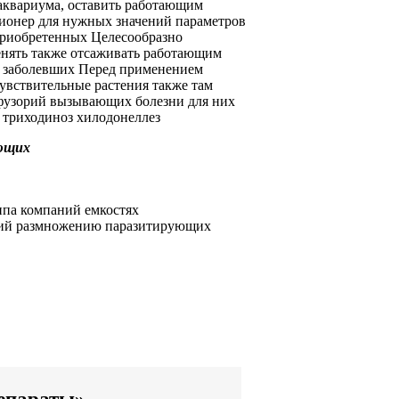
аквариума,
оставить работающим
ионер для
нужных значений параметров
приобретенных
Целесообразно
нять
также отсаживать
работающим
 заболевших
Перед применением
увствительные растения также
там
фузорий вызывающих болезни
для них
 триходиноз хилодонеллез
ющих
ппа компаний
емкостях
ий размножению паразитирующих