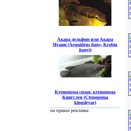
Акара дельфин или Акара
Итани (Aequidens itany, Krobia
itanyi)
Ктенопома сизая, ктенопома
Кингслея (Ctenopoma
kingsleyae)
на правах рекламы: