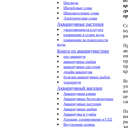
о
Цихлиды
кр
Шильбовые сомы
гр
Широкоголовые сомы
п
Электрические сомы
Аквариумные растения
Со
укореняющиеся в грунте
во
плавающие в толще воды
ра
плавающие на поверхности
воды
Пр
ак
Книги по аквариумистике
ин
про аквариум
пр
аквариумные рыбки
пр
аквариумные растения
кр
дизайн аквариума
болезни аквариумных рыбок
Во
террариум
ул
Аквариумный магазин
ве
Аквариумная химия
це
Аквариумные беспозвоночные
са
Аквариумные растения
Аквариумные рыбки
Пе
Аквариумы и тумбы
вн
Аэрация, озонирование и CO2
ры
Внутренние помпы
за