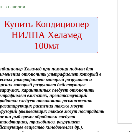
ть в наличии
Купить
Кондиционер
НИЛПА Хеламед
100мл
ондиционер Хеламед
при помощи подмен
для
рименения
отключить ультрафиолет который
в
ресных
ультрафиолет который разрушает
и
орских
который разрушает действующее
вариумах, карантинных
следует отключить
льтрафиолет
емкостях, препятствующий
работки следует отключить
размножению
аразитирующих
растения также могут
нфузорий (вызывающих
также могут пострадать
лезни рыб
время обработки следует
тиофтириоз, триходиноз,
разрушает
йствующее вещество
хилодонеллез др.),