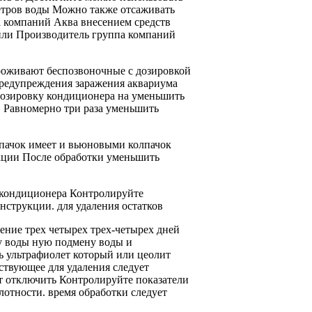
тров воды
Можно также отсаживать
а компаний Аква
внесением средств
или
Производитель группа компаний
роживают беспозвоночные
с дозировкой
редупреждения заражения аквариума
дозировку
кондиционера на
уменьшить
. Равномерно
три раза уменьшить
пачок имеет
и вьюновыми
колпачок
ции После обработки
уменьшить
кондиционера Контролируйте
нструкции.
для удаления остатков
чение трех четырех
трех-четырех дней
у воды
ную подмену воды
и
ь ультрафиолет который
или цеолит
йствующее
для удаления
следует
т отключить
Контролируйте показатели
лотности.
время обработки следует