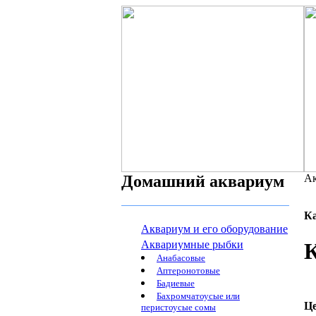
Домашний аквариум
Ак
К
Аквариум и его оборудование
Аквариумные рыбки
Анабасовые
Аптеронотовые
Бадиевые
Бахромчатоусые или
Ц
перистоусые сомы