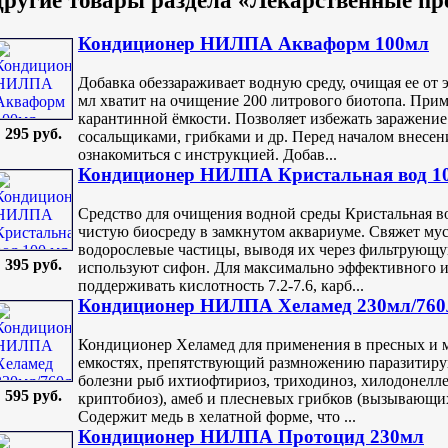
ругие товары раздела «Лекарственные п
Кондиционер НИЛПА Акваформ 100мл
Добавка обеззараживает водную среду, очищая ее от 
мл хватит на очищение 200 литрового биотопа. Прим
карантинной ёмкости. Позволяет избежать заражени
295 руб.
сосальщиками, грибками и др. Перед началом внесе
ознакомиться с инструкцией. Добав...
Кондиционер НИЛПА Кристальная вод 1
Средство для очищения водной среды Кристальная в
чистую биосреду в замкнутом аквариуме. Свяжет мус
водорослевые частицы, выводя их через фильтрующу
395 руб.
используют сифон. Для максимально эффективного и
поддерживать кислотность 7.2-7.6, карб...
Кондиционер НИЛПА Хеламед 230мл/760
Кондиционер Хеламед для применения в пресных и 
емкостях, препятствующий размножению паразити
болезни рыб ихтиофтириоз, триходиноз, хилодонелл
595 руб.
криптобиоз), амеб и плесневых грибков (вызывающих
Содержит медь в хелатной форме, что ...
Кондиционер НИЛПА Протоцид 230мл