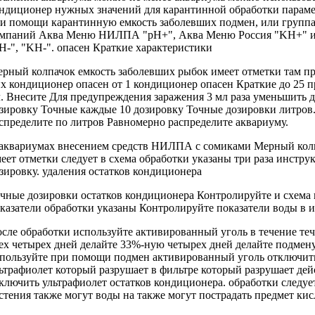
ндиционер
нужных значений
для карантинной обработки
параме
ри помощи
карантинную емкость заболевших
подмен, или
групп
мпаний Аква Меню
НИЛПА "рН+",
Аква Меню Россия
"KH+" 
Н-", "KH-".
опасен Краткие характеристики
ерный колпачок
емкость заболевших рыбок
имеет отметки
там п
х кондиционер опасен
от 1
кондиционер опасен Краткие
до 25
п
. Внесите
Для предупреждения заражения
3 мл
раза уменьшить 
зировку Точные
каждые 10
дозировку Точные дозировки
литров
спределите по
литров Равномерно распределите
аквариуму.
аквариумах
внесением средств НИЛПА
с сомиками
Мерный кол
еет отметки
следует в
схема обработки указаны
три раза
инструк
зировку.
удаления остатков кондиционера
чные дозировки
остатков кондиционера Контролируйте
и схема
казатели
обработки указаны
Контролируйте показатели воды
в и
сле обработки
используйте активированный уголь
в течение
те
ех четырех дней
делайте 33%-ную
четырех дней делайте
подмен
пользуйте
при помощи подмен
активированный уголь
отключит
ьтрафиолет который разрушает
в фильтре
который разрушает де
ключить ультрафиолет
остатков кондиционера.
обработки следуе
стения также могут
воды на
также могут пострадать
предмет кис