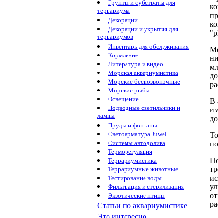
Грунты и субстраты для
ко
террариума
п
Декорации
ко
Декорации и укрытия для
"р
террариумов
Инвентарь для обслуживания
М
Кормление
ни
Литература и видео
мл
Морская аквариумистика
до
Морские беспозвоночные
ра
Морские рыбы
Освещение
В 
Подводные светильники и
им
лампы
до
Пруды и фонтаны
Светоарматура Juwel
То
Системы автодолива
по
Терморегуляция
По
Террариумистика
тр
Террариумные животные
ис
Тестирование воды
ул
Фильтрация и стерилизация
от
Экзотические птицы
ра
Статьи по аквариумистике
Это интересно...