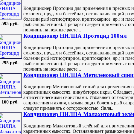
Кондиционер Протоцид для применения в пресных и
емкостях, прудах и бассейнах, останавливающий р
болезни рыб ихтиофтириоз, криптокариоз, др.) и пл
595 руб.
рыб сапролегниоз). Препарат следует применять с о
повлиять на нежные расте...
Кондиционер НИЛПА Протоцид 100мл
Кондиционер Протоцид для применения в пресных и
емкостях, прудах и бассейнах, останавливающий р
болезни рыб ихтиофтириоз, криптокариоз, др.) и пл
295 руб.
рыб сапролегниоз). Препарат следует применять с о
повлиять на нежные расте...
Кондиционер НИЛПА Метиленовый синий
Кондиционер Метиленовый синий для применения в 
карантинных емкостях, инкубаторах икры. Обладае
антисептическими свойствами. Избавляет от бактери
160 руб.
сапролегния и ахлия, вызывающих болезнь рыб сапро
следует применять с осторожностью. Явля...
Кондиционер НИЛПА Малахитовый зелё
Кондиционер Малахитовый зелёный для применения 
карантинных емкостях. Останавливает размножение