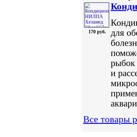
Конди
Кондиц
для об
170 руб.
болез
поможе
рыбок 
и расс
микроо
примен
аквари
Все товары 