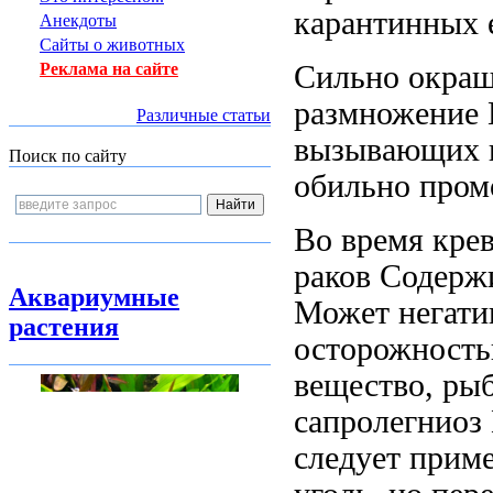
карантинных 
Анекдоты
Сайты о животных
Сильно окраш
Реклама на сайте
размножение
Различные статьи
вызывающих
Поиск по сайту
обильно про
Во время
кре
раков Содерж
Аквариумные
Может негати
растения
осторожность
вещество,
рыб
сапролегниоз 
следует прим