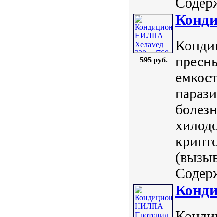
Содерж
Конди
Конди
пресн
595 руб.
емкос
параз
болезн
хилодо
крипто
(вызыв
Содерж
Конд
Конди