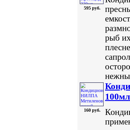
пресн
595 руб.
емкост
размн
рыб их
плесн
сапрол
осторо
нежные
Конд
100мл
Конди
160 руб.
примен