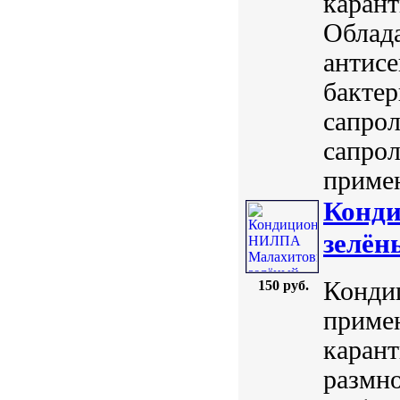
карант
Облад
антисе
бактер
сапрол
сапрол
примен
Конд
зелён
Конди
150 руб.
примен
карант
размн