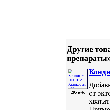
Другие тов
препараты
Конд
Добавк
от экт
295 руб.
хватит
Примен