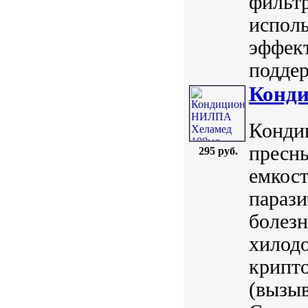
фильт
испол
эффект
поддер
Конд
Конди
пресн
295 руб.
емкос
параз
болезн
хилодо
крипто
(вызыв