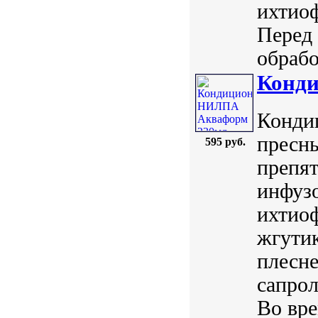
ихтиоф
Перед 
обрабо
Конд
Конди
пресны
595 руб.
препя
инфуз
ихтиоф
жгути
плесн
сапрол
Во вре