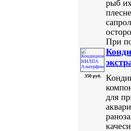
рыб их
плесн
сапрол
осторо
При по
Конди
экстр
Конди
350 руб.
компон
для пр
аквари
раноз
качеси