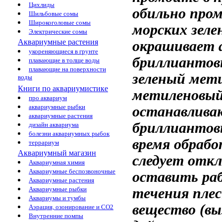
Цихлиды
обильно про
Шильбовые сомы
Широкоголовые сомы
морских
зеле
Электрические сомы
Аквариумные растения
окрашивает
укореняющиеся в грунте
бриллиантов
плавающие в толще воды
плавающие на поверхности
зеленый мет
воды
Книги по аквариумистике
метиленовый
про аквариум
аквариумные рыбки
останавлив
аквариумные растения
бриллиантов
дизайн аквариума
болезни аквариумных рыбок
время обрабо
террариум
Аквариумный магазин
следует отк
Аквариумная химия
Аквариумные беспозвоночные
оставить ра
Аквариумные растения
течения
плес
Аквариумные рыбки
Аквариумы и тумбы
вещество
(вы
Аэрация, озонирование и CO2
Внутренние помпы