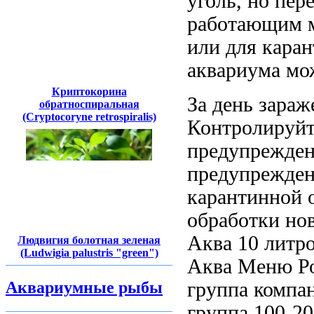
уголь, но
пер
работающим
или
для кара
аквариума мо
Криптокорина
За день
зараж
обратноспиральная
(Cryptocoryne retrospiralis)
Контролируйт
предупрежден
предупрежден
карантинной 
обработки но
Аква
10 литр
Людвигия болотная зеленая
(Ludwigia palustris "green")
Аква Меню Р
группа компа
Аквариумные рыбы
группа
100-20