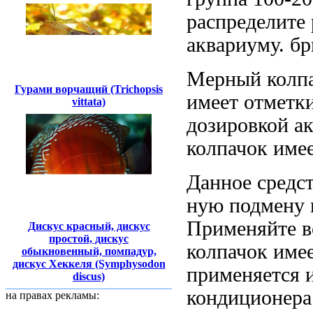
распределите
аквариуму.
бр
Мерный колп
Гурами ворчащий (Trichopsis
имеет отметк
vittata)
дозировкой
а
колпачок име
Данное средс
ную подмену 
Применяйте
в
Дискус красный, дискус
простой, дискус
колпачок име
обыкновенный, помпадур,
дискус Хеккеля (Symphysodon
применяется
и
discus)
кондиционера
на правах рекламы: