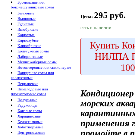
Броняковые или
бокочешуйниковые сомы
295 руб.
Бычковые
Цена:
Вьюновые
Гудиевые
есть в наличии
Иглобрюхие
Карповые
Карпозубые
Купить
Кон
Клинобрюхие
Кольчужные сомы
НИЛПА П
Лабиринтовые
Мешкожаберные сомы
10
Нотоптеровые или спиноперые
Панцирные сомы или
каллихтовые
Пецилиевые
Пимелодовые или
Кондиционер
плоскоголовые сомы
Полурылые
морских акв
Радужницы
карантинны
Хаковые сомы
Харациновые
применения
Хелостомовые
Хоботнорылые
промойте
в 
Центропомовые