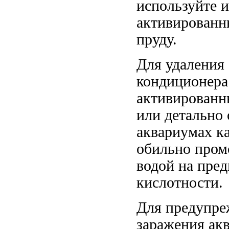
используйте
и
активирован
пруду.
Для удаления
кондиционер
активирован
или
детально
аквариумах к
обильно пром
водой
на пре
кислотности.
Для предупр
заражения ак