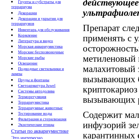
действующее
Грунты и субстраты для
террариума
ультрафиоле
Декорации
Декорации и укрытия для
террариумов
Препарат сле
Инвентарь для обслуживания
Кормление
применять с
у
Литература и видео
осторожност
Морская аквариумистика
Морские беспозвоночные
метиленовый
Морские рыбы
Освещение
малахитовый 
Подводные светильники и
лампы
вызывающих 
Пруды и фонтаны
Светоарматура Juwel
криптокариоз
Системы автодолива
Терморегуляция
вызывающих
Террариумистика
Террариумные животные
Содержит ма
Тестирование воды
Фильтрация и стерилизация
инфузорий
зе
Экзотические птицы
Статьи по аквариумистике
карантинных 
Это интересно...