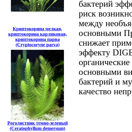
бактерий
эффе
риск возникн
между
необъя
Криптокорина мелкая,
основными
Пр
криптокорина карликовая,
криптокорина парва
снижает
прим
(Cryptocoryne parva)
эффекту
DIGE
органические
основными в
бактерий и
му
качество
непр
Роголистник темно-зеленый
(Ceratophyllum demersum)