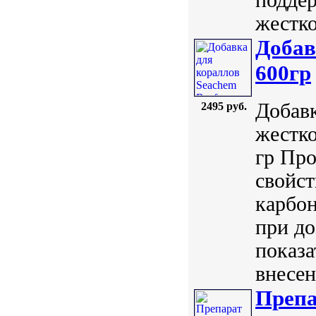
жестко
Добав
600гр
Добав
2495 руб.
жестко
гр Про
свойст
карбон
при до
показа
внесен
Препа