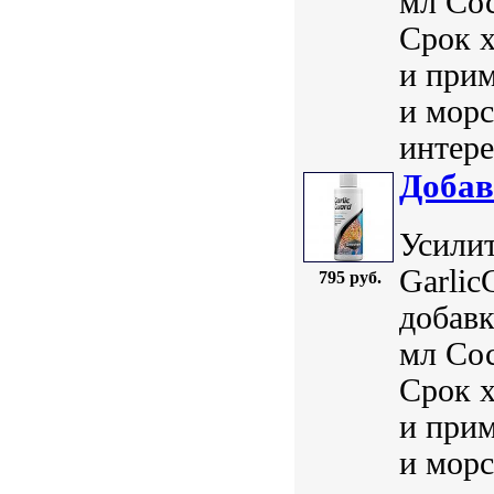
мл Сос
Срок 
и прим
и морс
интере
Добав
Усилит
Garlic
795 руб.
добавк
мл Сос
Срок 
и прим
и морс