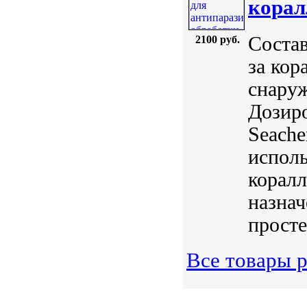
корал
Состав
2100 руб.
за кор
снаруж
Дозиро
Seach
исполь
коралл
назнач
просте
Все товары 