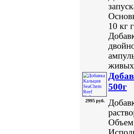
запуск
Основн
10 кг 
Добавк
двойно
ампулы
живых 
Добав
500г
Добавк
2995 руб.
раство
Объем:
Исполь