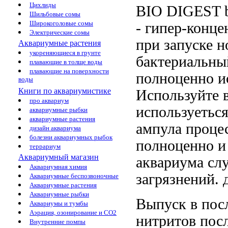
Цихлиды
BIO DIGEST
Шильбовые сомы
Широкоголовые сомы
- гипер-конц
Электрические сомы
при запуске н
Аквариумные растения
укореняющиеся в грунте
бактериальны
плавающие в толще воды
плавающие на поверхности
полноценно и
воды
Книги по аквариумистике
Используйте
в
про аквариум
используетьс
аквариумные рыбки
аквариумные растения
ампула
проце
дизайн аквариума
болезни аквариумных рыбок
полноценно
и
террариум
Аквариумный магазин
аквариума
сл
Аквариумная химия
загрязнений.
Аквариумные беспозвоночные
Аквариумные растения
Аквариумные рыбки
Выпуск в
пос
Аквариумы и тумбы
Аэрация, озонирование и CO2
нитритов пос
Внутренние помпы