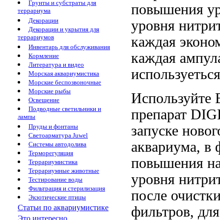
Грунты и субстраты для
повышения ур
террариума
Декорации
уровня нитри
Декорации и укрытия для
террариумов
каждая
эконо
Инвентарь для обслуживания
каждая ампу
Кормление
Литература и видео
используетьс
Морская аквариумистика
Морские беспозвоночные
Морские рыбы
Используйте
Освещение
Подводные светильники и
препарат
DIG
лампы
запуске ново
Пруды и фонтаны
Светоарматура Juwel
аквариума, в
Системы автодолива
Терморегуляция
повышения
н
Террариумистика
Террариумные животные
уровня нитри
Тестирование воды
Фильтрация и стерилизация
после очистк
Экзотические птицы
Статьи по аквариумистике
фильтров, дл
Это интересно...