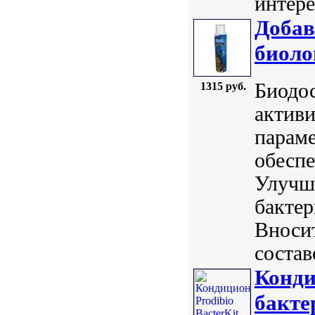
интере
Добав
биоло
Биодос
1315 руб.
активи
параме
обесп
Улучш
бакте
Вноси
состав
Конди
бакте