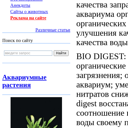
качества
запр
Анекдоты
Сайты о животных
аквариума ор
Реклама на сайте
органических
Различные статьи
улучшения ка
качества воды
Поиск по сайту
BIO DIGEST
органические
загрязнения;
Аквариумные
аквариум; ум
растения
нитратов
сниж
digest восста
соотношение
воды
своему 