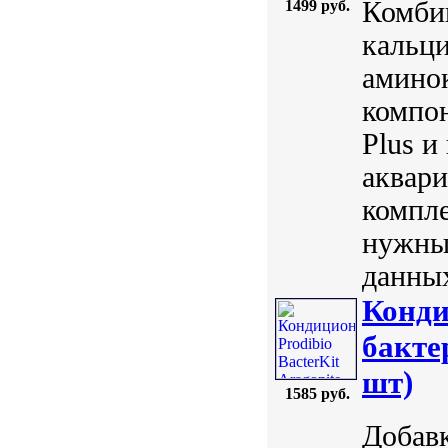
Комби
1499 руб.
кальц
амино
компон
Plus и
аквар
компле
нужны
данных
Конди
бакте
шт)
1585 руб.
Добавк