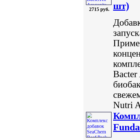
шт)
2715 руб.
Добавк
запуск
Примен
конце
компл
Bacte
биобак
свеже
Nutri A
Компл
Funda