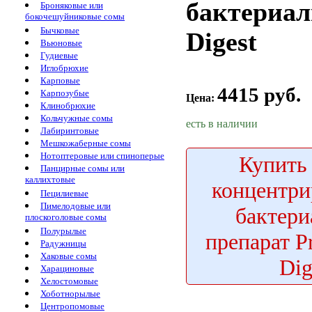
бактериал
Броняковые или
бокочешуйниковые сомы
Бычковые
Digest
Вьюновые
Гудиевые
Иглобрюхие
Карповые
4415 руб.
Карпозубые
Цена:
Клинобрюхие
Кольчужные сомы
есть в наличии
Лабиринтовые
Мешкожаберные сомы
Нотоптеровые или спиноперые
Купить
Панцирные сомы или
каллихтовые
концентр
Пецилиевые
Пимелодовые или
бактер
плоскоголовые сомы
Полурылые
препарат P
Радужницы
Хаковые сомы
Dig
Харациновые
Хелостомовые
Хоботнорылые
Центропомовые