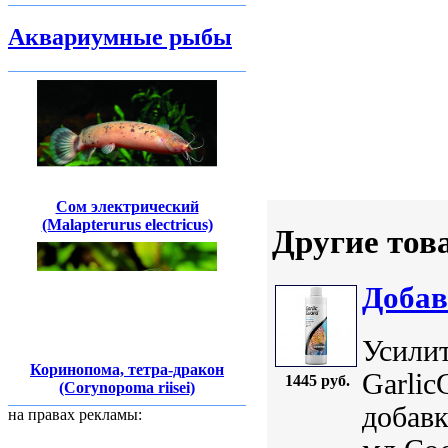
Аквариумные рыбы
Сом электрический
(Malapterurus electricus)
Другие тов
Добав
Усилит
Коринопома, тетра-дракон
Garlic
1445 руб.
(Corynopoma riisei)
добавк
на правах рекламы: