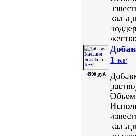
извест
кальци
поддер
жестко
Добав
1 кг
Добавк
4500 руб.
раство
Объем:
Исполь
извест
кальци
поддер