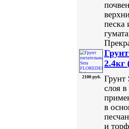
почвен
верхни
песка 
гумата
Прекра
Грун
2.4кг 
Грунт 
2100 руб.
слоя в
примен
в осно
песчан
и торф