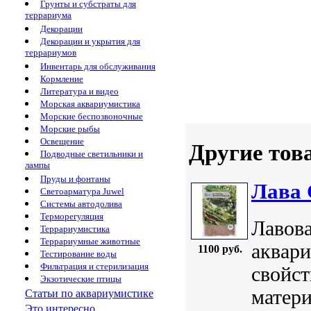
Грунты и субстраты для
террариума
Декорации
Декорации и укрытия для
террариумов
Инвентарь для обслуживания
Кормление
Литература и видео
Морская аквариумистика
Морские беспозвоночные
Морские рыбы
Освещение
Другие тов
Подводные светильники и
лампы
Пруды и фонтаны
Лава 
Светоарматура Juwel
Системы автодолива
Терморегуляция
Лавов
Террариумистика
Террариумные животные
аквари
1100 руб.
Тестирование воды
Фильтрация и стерилизация
свойст
Экзотические птицы
матери
Статьи по аквариумистике
Это интересно...