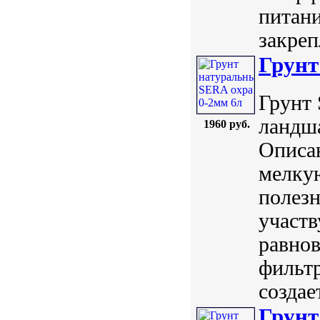
питани
закреп
Грунт
Грунт 
ландша
1960 руб.
Описан
мелку
полез
участв
равнов
фильтр
создае
Грунт