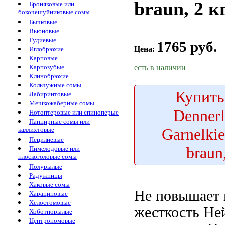
braun, 2 к
Броняковые или
бокочешуйниковые сомы
Бычковые
Вьюновые
Гудиевые
1765 руб.
Цена:
Иглобрюхие
Карповые
есть в наличии
Карпозубые
Клинобрюхие
Кольчужные сомы
Купить
Лабиринтовые
Мешкожаберные сомы
Denner
Нотоптеровые или спиноперые
Панцирные сомы или
Garnelki
каллихтовые
Пецилиевые
braun
Пимелодовые или
плоскоголовые сомы
Полурылые
Радужницы
Хаковые сомы
Не повышает
Харациновые
Хелостомовые
жесткость Не
Хоботнорылые
Центропомовые