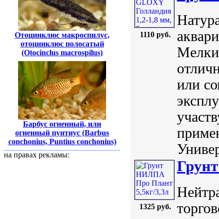
Натура
аквари
1110 руб.
Отоцинклюс макроспилус,
отоцинклюс полосатый
Мелки
(Otocinclus macrospilus)
отлич
или со
эксплу
участ
Барбус огненный, или
примен
огненный пунтиус (Barbus
conchonius, Puntius conchonius)
Универ
на правах рекламы:
Грунт
Нейтр
торго
1325 руб.