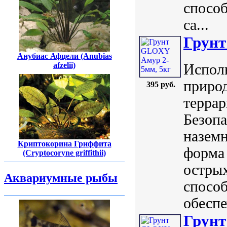
способ
са...
Грунт
Анубиас Афцели (Anubias
afzelii)
Исполь
природ
395 руб.
террар
Безопа
назем
Криптокорина Гриффита
форма 
(Cryptocoryne griffithii)
острых
Аквариумные рыбы
способ
обеспе
Грунт