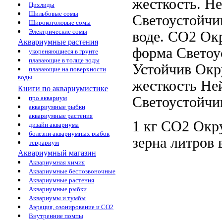
жесткость. Н
Цихлиды
Шильбовые сомы
Светоустойчи
Широкоголовые сомы
Электрические сомы
воде.
СО2 Окр
Аквариумные растения
форма
Светоу
укореняющиеся в грунте
плавающие в толще воды
Устойчив
Окр
плавающие на поверхности
воды
жесткость Не
Книги по аквариумистике
Светоустойчи
про аквариум
аквариумные рыбки
аквариумные растения
1 кг
СО2 Окру
дизайн аквариума
болезни аквариумных рыбок
зерна
литров 
террариум
Аквариумный магазин
Аквариумная химия
Аквариумные беспозвоночные
Аквариумные растения
Аквариумные рыбки
Аквариумы и тумбы
Аэрация, озонирование и CO2
Внутренние помпы