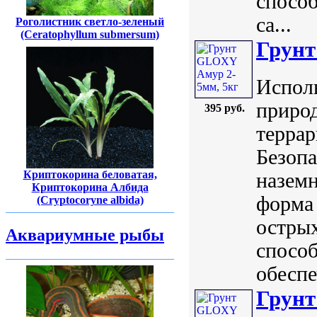
способ
са...
Роголистник светло-зеленый
(Ceratophyllum submersum)
Грунт
Исполь
природ
395 руб.
террар
Безопа
Криптокорина беловатая,
назем
Криптокорина Албида
форма 
(Cryptocoryne albida)
острых
Аквариумные рыбы
способ
обеспе
Грунт