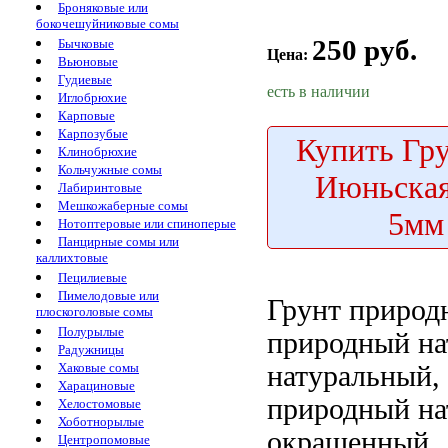
Броняковые или
бокочешуйниковые сомы
250 руб.
Бычковые
Цена:
Вьюновые
Гудиевые
есть в наличии
Иглобрюхие
Карповые
Карпозубые
Купить
Гру
Клинобрюхие
Кольчужные сомы
Июньская
Лабиринтовые
Мешкожаберные сомы
5мм
Нотоптеровые или спиноперые
Панцирные сомы или
каллихтовые
Пецилиевые
Пимелодовые или
Грунт приро
плоскоголовые сомы
Полурылые
природный на
Радужницы
натуральный,
Хаковые сомы
Харациновые
природный на
Хелостомовые
Хоботнорылые
окрашенный
Центропомовые