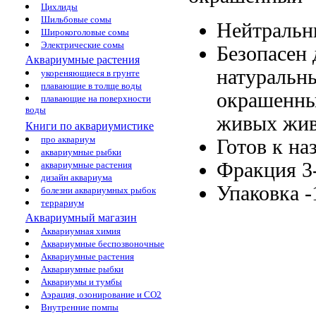
Цихлиды
Шильбовые сомы
Нейтраль
Широкоголовые сомы
Электрические сомы
Безопасен 
Аквариумные растения
натуральн
укореняющиеся в грунте
плавающие в толще воды
окрашенны
плавающие на поверхности
воды
живых
жив
Книги по аквариумистике
про аквариум
Готов к
на
аквариумные рыбки
Фракция 3
аквариумные растения
дизайн аквариума
Упаковка 
болезни аквариумных рыбок
террариум
Аквариумный магазин
Аквариумная химия
Аквариумные беспозвоночные
Аквариумные растения
Аквариумные рыбки
Аквариумы и тумбы
Аэрация, озонирование и CO2
Внутренние помпы