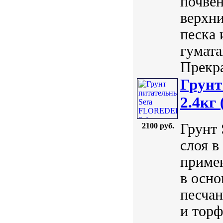
почвен
верхни
песка 
гумата
Прекра
Грун
2.4кг 
Грунт 
2100 руб.
слоя в
примен
в осно
песчан
и торф