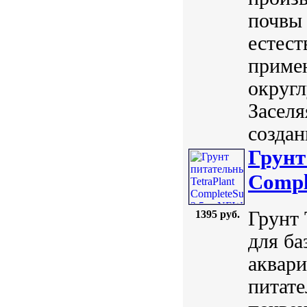
почвы
естест
приме
округл
Заселя
создан
Грунт
Compl
Грунт 
1395 руб.
для ба
аквари
питате