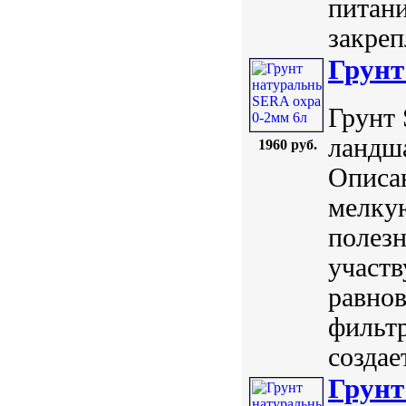
питани
закреп
Грунт
Грунт 
ландша
1960 руб.
Описан
мелку
полез
участв
равнов
фильтр
создае
Грунт