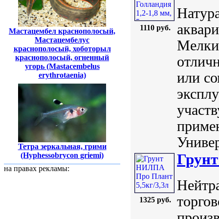
Натура
аквари
1110 руб.
Мастацембел краснополосый,
Мастацембелус
Мелки
краснополосый, хоботорыл
краснополосый, огненный
отлич
угорь (Mastacembelus
или со
erythrotaenia)
эксплу
участ
примен
Универ
Тетра зеркальная, грими
Грунт
(Hyphessobrycon griemi)
на правах рекламы:
Нейтр
торго
1325 руб.
произв