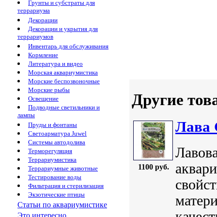
Грунты и субстраты для
террариума
Декорации
Декорации и укрытия для
террариумов
Инвентарь для обслуживания
Кормление
Литература и видео
Морская аквариумистика
Морские беспозвоночные
Морские рыбы
Другие тов
Освещение
Подводные светильники и
лампы
Лава 
Пруды и фонтаны
Светоарматура Juwel
Системы автодолива
Лавов
Терморегуляция
Террариумистика
аквари
1100 руб.
Террариумные животные
Тестирование воды
свойст
Фильтрация и стерилизация
Экзотические птицы
матери
Статьи по аквариумистике
качест
Это интересно...