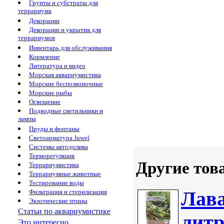
Грунты и субстраты для
террариума
Декорации
Декорации и укрытия для
террариумов
Инвентарь для обслуживания
Кормление
Литература и видео
Морская аквариумистика
Морские беспозвоночные
Морские рыбы
Освещение
Подводные светильники и
лампы
Пруды и фонтаны
Светоарматура Juwel
Системы автодолива
Терморегуляция
Другие тов
Террариумистика
Террариумные животные
Тестирование воды
Лава
Фильтрация и стерилизация
Экзотические птицы
Статьи по аквариумистике
литр
Это интересно...