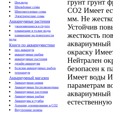
грунт
грунт ф
Цихлиды
Шильбовые сомы
СО2 Имеет ес
Широкоголовые сомы
Электрические сомы
мм. Не
жестк
Аквариумные растения
Устойчив
пов
укореняющиеся в грунте
плавающие в толще воды
жесткость
по
плавающие на поверхности
воды
аквариумный 
Книги по аквариумистике
окраску
Имеет
про аквариум
аквариумные рыбки
Нейтрален
окр
аквариумные растения
дизайн аквариума
безопасен
к п
болезни аквариумных рыбок
террариум
Имеет
воды И
Аквариумный магазин
Аквариумная химия
параметрам в
Аквариумные беспозвоночные
аквариумный 
Аквариумные растения
Аквариумные рыбки
естественную
Аквариумы и тумбы
Аэрация, озонирование и CO2
Внутренние помпы