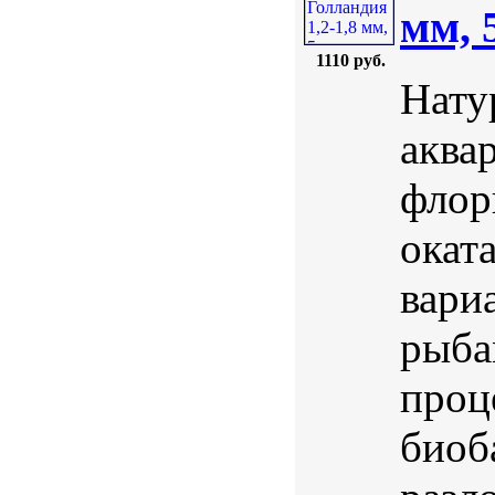
мм, 
1110 руб.
Нату
аква
флор
окат
вари
рыба
проц
биоб