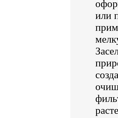
офор
или 
прим
мелк
Засе
прир
созд
очищ
филь
раст