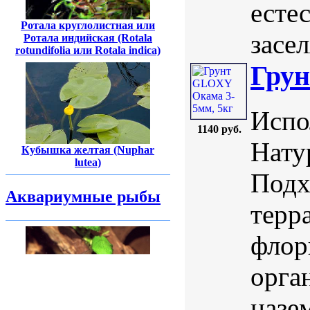
есте
Ротала круглолистная или
засе
Ротала индийская (Rotala
rotundifolia или Rotala indica)
Грун
Испо
1140 руб.
Нату
Кубышка желтая (Nuphar
lutea)
Подх
Аквариумные рыбы
терр
флор
орга
назе