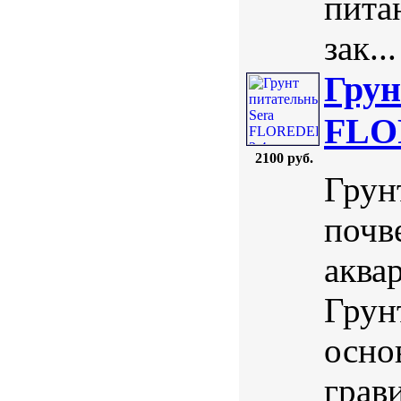
пита
зак...
Грун
FLOR
2100 руб.
Грун
почв
аква
Грунт
осно
грав