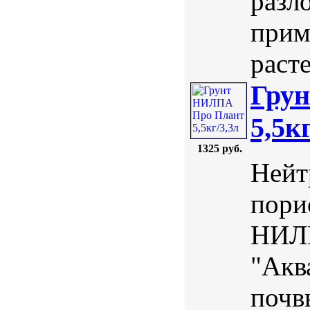
разл
прим
раст
Гру
5,5к
1325 руб.
Нейт
пори
НИЛП
"Акв
почв