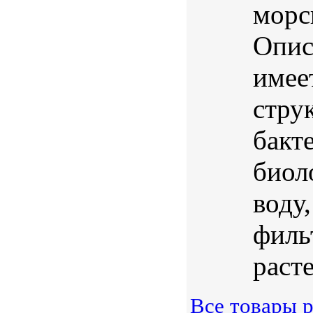
морс
Опис
имее
стру
бакт
биол
воду
филь
расте
Все товары р