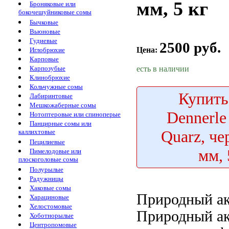
мм, 5 кг
Броняковые или
бокочешуйниковые сомы
Бычковые
Вьюновые
Гудиевые
2500 руб.
Цена:
Иглобрюхие
Карповые
есть в наличии
Карпозубые
Клинобрюхие
Кольчужные сомы
Купить
Лабиринтовые
Мешкожаберные сомы
Dennerle 
Нотоптеровые или спиноперые
Панцирные сомы или
Quarz, че
каллихтовые
Пецилиевые
мм, 
Пимелодовые или
плоскоголовые сомы
Полурылые
Радужницы
Хаковые сомы
Природный а
Харациновые
Хелостомовые
Природный а
Хоботнорылые
Центропомовые