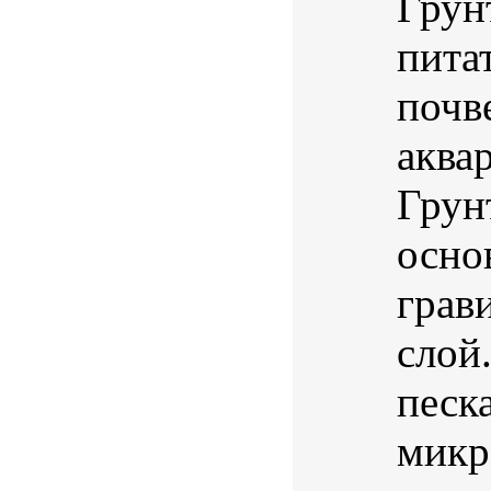
Грунт
пита
почв
аква
Грун
осно
грав
слой
песк
микр