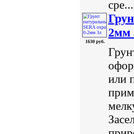
сре...
Грун
2мм 
1630 руб.
Грун
офор
или 
прим
мелк
Засе
прир