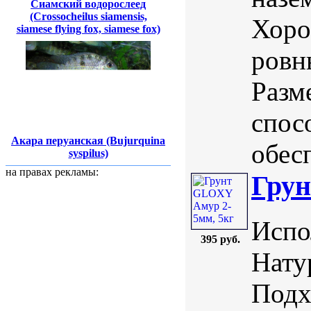
Сиамский водорослеед
(Crossocheilus siamensis,
Хоро
siamese flying fox, siamese fox)
ровн
Разм
спос
Акара перуанская (Bujurquina
обесп
syspilus)
на правах рекламы:
Грун
Испо
395 руб.
Нату
Подх