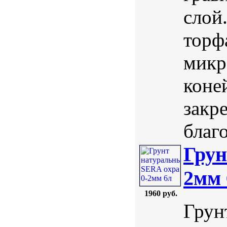
слой
торф
микр
коне
закре
благ
Грун
2мм 
1960 руб.
Грун