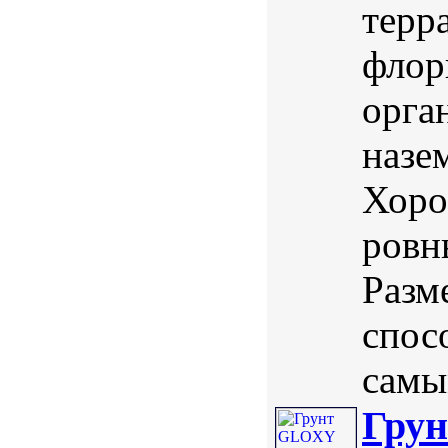
терр
флор
орга
назе
Хоро
ровн
Разм
спос
самы
Грун