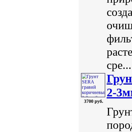
созд
очищ
филь
раст
сре...
Грун
2-3м
3700 руб.
Грун
поро