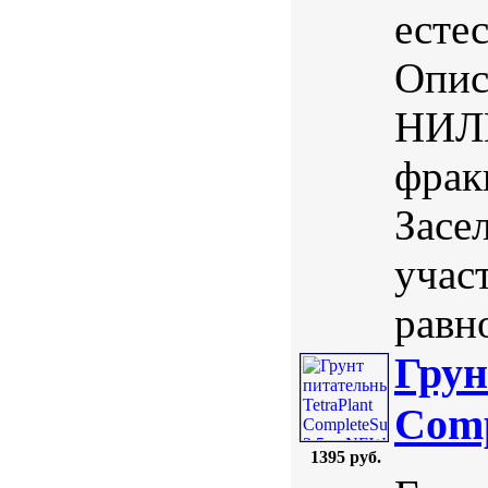
есте
Опис
НИЛП
фрак
Засе
учас
равно
Грун
Comp
1395 руб.