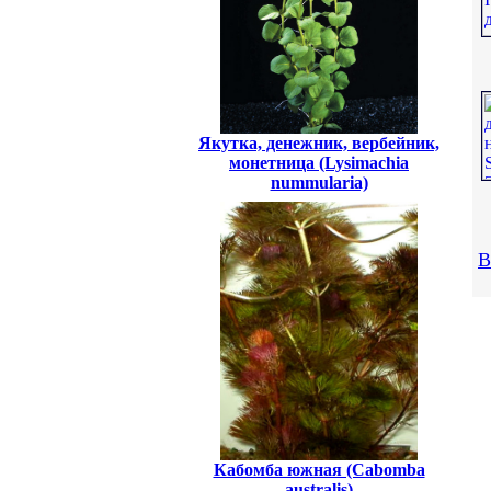
Якутка, денежник, вербейник,
монетница (Lysimachia
nummularia)
В
Кабомба южная (Cabomba
australis)