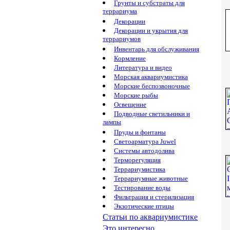
Грунты и субстраты для
террариума
Декорации
Декорации и укрытия для
террариумов
Инвентарь для обслуживания
Кормление
Литература и видео
Морская аквариумистика
Морские беспозвоночные
Морские рыбы
Освещение
Подводные светильники и
лампы
Пруды и фонтаны
Светоарматура Juwel
Системы автодолива
Терморегуляция
Террариумистика
Террариумные животные
Тестирование воды
Фильтрация и стерилизация
Экзотические птицы
Статьи по аквариумистике
Это интересно...