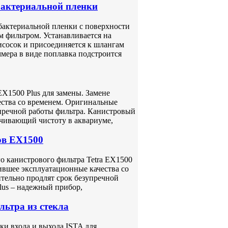
бактериальной пленки
 бактериальной пленки с поверхности
м фильтром. Устанавливается на
исосок и присоединяется к шлангам
ммера в виде поплавка подстроится
EX1500 Plus для замены. Замене
ества со временем. Оригинальные
упречной работы фильтра. Канистровый
ечивающий чистоту в аквариуме,
ов EX1500
о канистрового фильтра Tetra EX1500
тившее эксплуатационные качества со
ительно продлят срок безупречной
lus – надежный прибор,
льтра из стекла
ки входа и выхода ISTA для