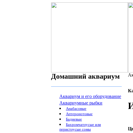
Домашний аквариум
Ак
К
Аквариум и его оборудование
Аквариумные рыбки
Анабасовые
Аптеронотовые
Бадиевые
Бахромчатоусые или
Ц
перистоусые сомы