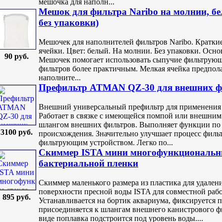
мешочка для наполн...
Мешок для фильтра Naribo на молнии, бел
без упаковки)
Мешочек для наполнителей фильтров Naribo. Краткие
ячейки. Цвет: белый. На молнии. Без упаковки. Осн
90 руб.
Мешочек помогает использовать сыпучие фильтрующ
фильтров более практичным. Мелкая ячейка предпол
наполните...
Префильтр ATMAN QZ-30 для внешниx ф
Внешний универсальный префильтр для применения 
Работает в связке с имеющейся помпой или внешним
шлангом внешних фильтров. Выполняет функции по 
3100 руб.
происхождения. Значительно улучшает процесс филь
фильтрующим устройством. Легко по...
Скиммер ISTA мини многофункциональный
бактериальной пленки
Скиммер маленького размера из пластика для удален
поверхности пресной воды ISTA для совместной раб
895 руб.
Устанавливается на бортик аквариума, фиксируется 
присоединяется к шлангам внешнего канистрового фи
виде поплавка подстроится под уровень воды....