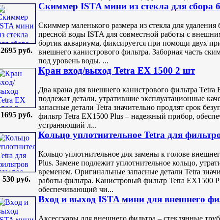
Скиммер ISTA мини из стекла для сбора 
Скиммер маленького размера из стекла для удаления
пресной воды ISTA для совместной работы с внешни
бортик аквариума, фиксируется при помощи двух пр
2695 руб.
внешнего канистрового фильтра. Заборная часть ски
под уровень воды. ...
Кран вxод/выxод Tetra EX 1500 2 шт
Два крана для внешнего канистрового фильтра Tetra 
подлежат детали, утратившие эксплуатационные кач
запасные детали Tetra значительно продлят срок без
1695 руб.
фильтр Tetra EX1500 Plus – надежный прибор, обесп
устраняющий л...
Кольцо уплотнительное Tetra для фильтр
Кольцо уплотнительное для замены к голове внешнег
Plus. Замене подлежит уплотнительное кольцо, утра
временем. Оригинальные запасные детали Tetra знач
530 руб.
работы фильтра. Канистровый фильтр Tetra EX1500 P
обеспечивающий чи...
Вxод и выxод ISTA мини для внешнего фи
Аксессуары для внешнего фильтра – стеклянные труб