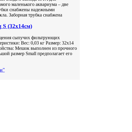
амого маленького аквариума – две
Трубки снабжены надежными
ла. Заборная трубка снабжена
 S (32x14см)
ещения сыпучих фильтрующих
ристики: Вес: 0,03 кг Размер: 32х14
ойства: Мешок выполнен из прочного
ьшой размер Small предполагает его
и"