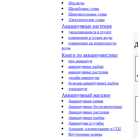
Цихлиды
Шильбовые сомы
Широкоголовые сомы
Электрические сомы
Аквариумные растения
укореняющиеся в грунте
плавающие в толще воды
Д
плавающие на поверхности
воды
Книги по аквариумистике
про аквариум
аквариумные рыбки
аквариумные растения
дизайн аквариума
болезни аквариумных рыбок
террариум
Аквариумный магазин
Аквариумная химия
Аквариумные беспозвоночные
Аквариумные растения
Аквариумные рыбки
Аквариумы и тумбы
Аэрация, озонирование и CO2
Внутренние помпы