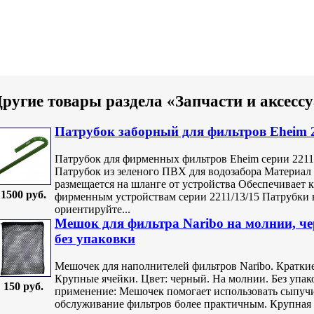
ругие товары раздела «Запчасти и аксес
Патрубок заборный для фильтров Eheim 2
Патрубок для фирменных фильтров Eheim серии 2211/
Патрубок из зеленого ПВХ для водозабора Материал
размещается на шланге от устройства Обеспечивает 
1500 руб.
фирменным устройствам серии 2211/13/15 Патрубки 
ориентируйте...
Мешок для фильтра Naribo на молнии, че
без упаковки
Мешочек для наполнителей фильтров Naribo. Краткие
Крупные ячейки. Цвет: черный. На молнии. Без упа
150 руб.
применение: Мешочек помогает использовать сыпуч
обслуживание фильтров более практичным. Крупная 