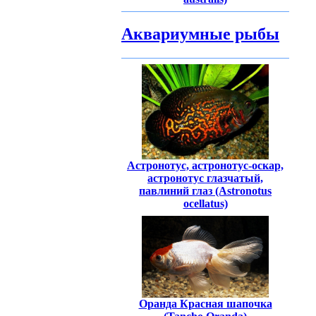
Аквариумные рыбы
Астронотус, астронотус-оскар,
астронотус глазчатый,
павлиний глаз (Astronotus
ocellatus)
Оранда Красная шапочка