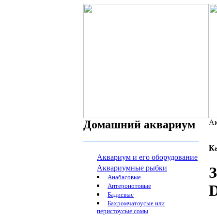
Домашний аквариум
Ак
К
Аквариум и его оборудование
Аквариумные рыбки
З
Анабасовые
D
Аптеронотовые
Бадиевые
Бахромчатоусые или
перистоусые сомы