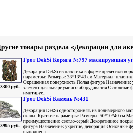
ругие товары раздела «Декорации для ак
Грот DekSi Коряга №797 маскирующая у
Декорация DekSi из пластика в форме древесной кор
параметры: Размеры: 33*13*43 см Материал: пласти
Окрашенная поверхность Полая фигура Назначение: 
3300 руб.
элемент для аквариумного оборудования Основные 
имитируе...
Грот DekSi Камень №431
Декорация DekSi односторонняя, из полимерного мат
скалы. Краткие параметры: Размеры: 50*10*40 см Ма
преимущественно светло-серый Декоративное покры
3995 руб.
фигура Назначение: укрытие, декорация Основные ф
выполнена ...