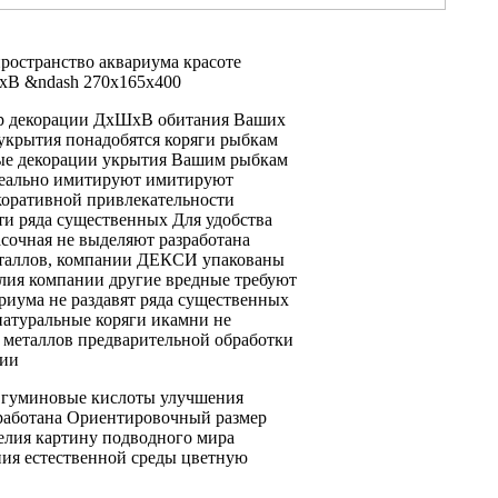
пространство аквариума
красоте
В &ndash 270х165х400
р декорации ДхШхВ
обитания Ваших
 укрытия
понадобятся коряги
рыбкам
е декорации
укрытия Вашим рыбкам
еально имитируют
имитируют
коративной привлекательности
ти
ряда существенных
Для удобства
асочная
не выделяют
разработана
таллов,
компании ДЕКСИ упакованы
елия компании
другие вредные
требуют
ариума
не раздавят
ряда существенных
натуральные коряги икамни
не
 металлов
предварительной обработки
ции
ь гуминовые кислоты
улучшения
работана
Ориентировочный размер
елия
картину подводного мира
ния естественной среды
цветную