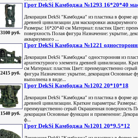
Грот DekSi Камбоджа №1293 16*20*40 м
Декорация DekSi "Камбоджа" из пластика в форме ар
древней цивилизации для маскировки аквариумного 
Размеры: 16*20*40 см Материал: пластик Цвет: пре
3100 руб.
поверхность Полая фигура Назначение: укрытие, дек
аквариумного ...
Грот DekSi Камбоджа №1221 односторонн
Декорация DekSi "Камбоджа" односторонняя из плас
архитектурного элемента древней цивилизации. Крат
см Материал: пластик Цвет: преимущественно серы
2415 руб.
фигура Назначение: укрытие, декорация Основные ф
выполнена в виде...
Грот DekSi Камбоджа №1202 20*10*18
Декорация DekSi "Камбоджа" из пластика в форме ар
древней цивилизации. Краткие параметры: Размеры: 
преимущественно серый Окрашенная поверхность По
1540 руб.
декорация Основные функции и применение: Декора
ф...
Грот DekSi Камбоджа №1201 20*9,5*12
Декорация DekSi "Камбоджа" из пластика в форме ар