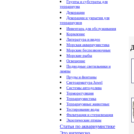
Грунты и субстраты для
террариума
Декорации
Декорации и укрытия для
террариумов
Инвентарь для обслуживания
Кормление
Литература и видео
Морская аквариумистика
Д
Морские беспозвоночные
Морские рыбы
Освещение
Подводные светильники и
лампы
Пруды и фонтаны
Светоарматура Juwel
Системы автодолива
Терморегуляция
Террариумистика
Террариумные животные
Тестирование воды
Фильтрация и стерилизация
Экзотические птицы
Статьи по аквариумистике
Это интересно...