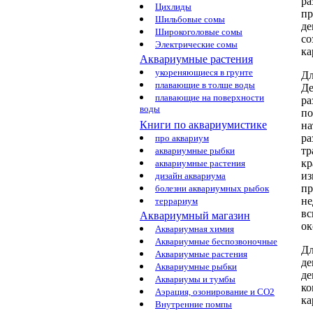
ра
Цихлиды
пр
Шильбовые сомы
де
Широкоголовые сомы
со
Электрические сомы
к
Аквариумные растения
укореняющиеся в грунте
Дл
плавающие в толще воды
Де
плавающие на поверхности
ра
воды
п
Книги по аквариумистике
на
ра
про аквариум
тр
аквариумные рыбки
кр
аквариумные растения
из
дизайн аквариума
пр
болезни аквариумных рыбок
не
террариум
вс
Аквариумный магазин
ок
Аквариумная химия
Аквариумные беспозвоночные
Дл
Аквариумные растения
де
Аквариумные рыбки
де
Аквариумы и тумбы
к
Аэрация, озонирование и CO2
к
Внутренние помпы