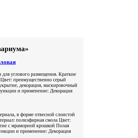
вариума»
гловая
ы для углового размещения. Краткие
к Цвет: преимущественно серый
укрытие, декорация, маскировочный
функции и применение: Декорация
ериала, в форме отвесной слоистой
териал: полиэфирная смола Цвет:
тие с мраморной крошкой Полая
ункции и применение: Декорация