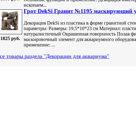
ископаем...
Грот DekSi Гранит №1195 маскирующий у
Декорация DekSi из пластика в форме гранитной сте
параметры: Размеры: 19,5*10*23 см Материал: пласт
натуралистичный Окрашенная поверхность Полая фиг
1825 руб.
маскировочный элемент для аквариумного оборудов
применение: ...
се товары раздела "Декорации для аквариума"