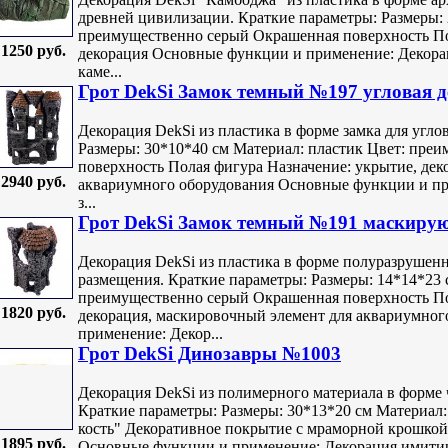
древней цивилизации. Краткие параметры: Размеры: 
преимущественно серый Окрашенная поверхность По
1250 руб.
декорация Основные функции и применение: Декора
каме...
Грот DekSi Замок темный №197 угловая 
Декорация DekSi из пластика в форме замка для угло
Размеры: 30*10*40 см Материал: пластик Цвет: пре
поверхность Полая фигура Назначение: укрытие, дек
2940 руб.
аквариумного оборудования Основные функции и при
з...
Грот DekSi Замок темный №191 маскиру
Декорация DekSi из пластика в форме полуразрушенн
размещения. Краткие параметры: Размеры: 14*14*23 
преимущественно серый Окрашенная поверхность По
1820 руб.
декорация, маскировочный элемент для аквариумно
применение: Декор...
Грот DekSi Динозавры №1003
Декорация DekSi из полимерного материала в форме
Краткие параметры: Размеры: 30*13*20 см Материал:
кость" Декоративное покрытие с мраморной крошкой
1895 руб.
Основные функции и применение: Декорация имитир