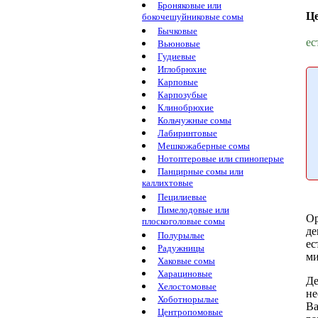
Броняковые или
Ц
бокочешуйниковые сомы
Бычковые
ес
Вьюновые
Гудиевые
Иглобрюхие
Карповые
Карпозубые
Клинобрюхие
Кольчужные сомы
Лабиринтовые
Мешкожаберные сомы
Нотоптеровые или спиноперые
Панцирные сомы или
каллихтовые
Пецилиевые
Пимелодовые или
Ор
плоскоголовые сомы
де
Полурылые
ес
Радужницы
ми
Хаковые сомы
Харациновые
Де
Хелостомовые
не
Хоботнорылые
В
Центропомовые