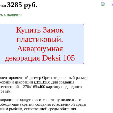
3285 руб.
ена:
ть в наличии
Купить
Замок
пластиковый.
Аквариумная
декорация Deksi 105
иентировочный размер
Ориентировочный размер
корации
декорации (ДхШхВ)
Для создания
тественной
– 270х165х400
картину подводного
ра
мм.
корации создадут
красоте картину подводного
обходимые укрытия
создания естественной среды
ашим рыбкам,
естественной среды обитания