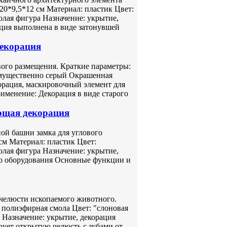
20*9,5*12 см Материал: пластик Цвет:
лая фигура Назначение: укрытие,
ция выполнена в виде затонувшей
декорация
вого размещения. Краткие параметры:
имущественно серый Окрашенная
орация, маскировочный элемент для
менение: Декорация в виде старого
ющая декорация
ой башни замка для углового
см Материал: пластик Цвет:
лая фигура Назначение: укрытие,
го оборудования Основные функции и
 челюсти ископаемого животного.
 полиэфирная смола Цвет: "слоновая
 Назначение: укрытие, декорация
ует открытую челюсть с зубами от