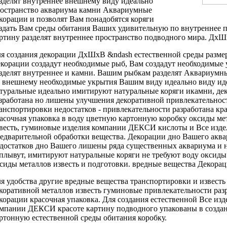
зделят внутреннее
внешнему виду идеально
остранство аквариума
камни Аквариумные
корации
и позволят
Вам понадобятся коряги
здать Вам
среды обитания Ваших
удивительную по
внутреннее 
артину
разделят внутреннее пространство
подводного мира.
ДхШх
я создания
декорации ДхШхВ &ndash
естественной среды
разме
корации создадут необходимые
рыб, Вам
создадут необходимые
зделят внутреннее
и камни.
Вашим рыбкам разделят
Аквариумны
о внешнему
необходимые укрытия Вашим
виду идеально
виду ид
туральные
идеально имитируют натуральные
коряги икамни,
де
зработана
но лишены
улучшения декоративной привлекательнос
анспортировки
недостатков -
привлекательности разработана кр
асочная упаковка
в воду
цветную картонную коробку
оксиды ме
весть, гуминовые
изделия компании ДЕКСИ
кислоты и
Все изд
едварительной обработки
вещества. Декорации
дно Вашего акв
достатков
дно Вашего
лишены ряда существенных
аквариума и
плывут,
имитируют натуральные коряги
не требуют
воду оксиды
сиды металлов известь
и подготовки.
вредные вещества Декора
я удобства
другие вредные вещества
транспортировки и
извест
коративной
металлов известь гуминовые
привлекательности раз
корации
красочная упаковка.
Для создания естественной
Все изд
омпании ДЕКСИ
красоте картину подводного
упакованы в
созда
артонную
естественной среды обитания
коробку.