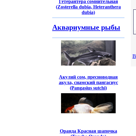
Гетерантера сомнительная
(Zosterella dubia, Heteranthera
dubia)
Аквариумные рыбы
В
Акулий сом, пресноводная
акула, сиамский пангасиус
(Pangasius sutchi)
Оранда Красная шапочка