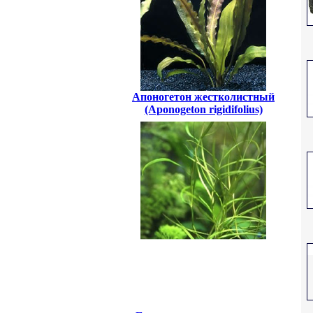
Апоногетон жестколистный
(Aponogeton rigidifolius)