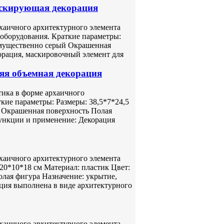
аскирующая декорация
хаичного архитектурного элемента
оборудования. Краткие параметры:
имущественно серый Окрашенная
орация, маскировочный элемент для
яя объемная декорация
тика в форме архаичного
кие параметры: Размеры: 38,5*7*24,5
й Окрашенная поверхность Полая
ункции и применение: Декорация
хаичного архитектурного элемента
20*10*18 см Материал: пластик Цвет:
лая фигура Назначение: укрытие,
ция выполнена в виде архитектурного
хаичного архитектурного элемента