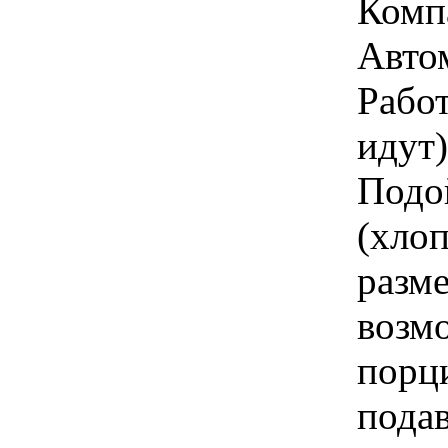
Комп
Авто
Работ
идут)
Подо
(хлоп
разм
возм
порци
подав