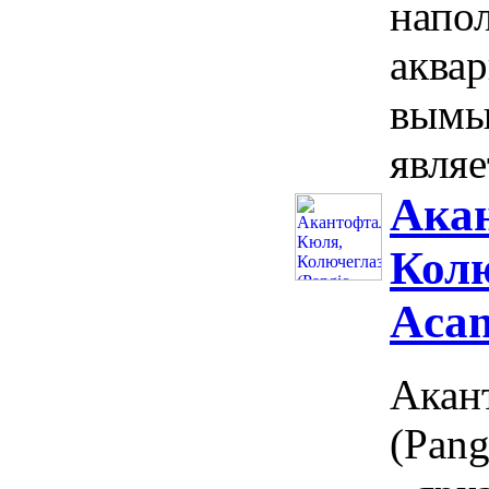
напо
аквар
вымы
являе
Ака
Колю
Acan
Акан
(Pang