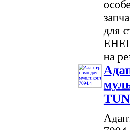
особ
запча
для 
EHEI
на ре
Адап
муль
TUN
Адап