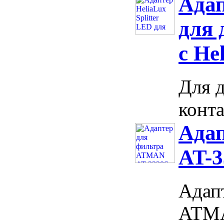
Адап
для 
с He
Для д
конта
Ада
AT-3
Адапт
ATMA