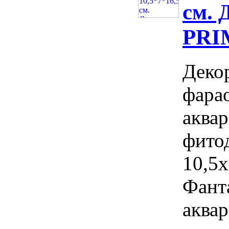
см. 
PRI
Декор
фара
аквар
фитод
10,5х
Фант
аква