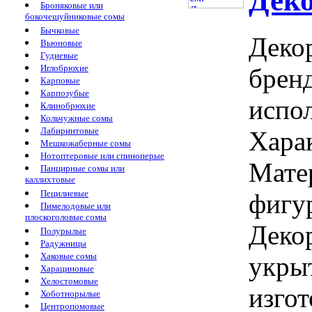
Дек
Броняковые или
бокочешуйниковые сомы
Бычковые
Декор
Вьюновые
Гудиевые
Иглобрюхие
брен
Карповые
Карпозубые
испол
Клинобрюхие
Кольчужные сомы
Лабиринтовые
Харак
Мешкожаберные сомы
Нотоптеровые или спиноперые
Мате
Панцирные сомы или
каллихтовые
Пецилиевые
фигур
Пимелодовые или
плоскоголовые сомы
Деко
Полурылые
Радужницы
Хаковые сомы
укрыт
Харациновые
Хелостомовые
изго
Хоботнорылые
Центропомовые