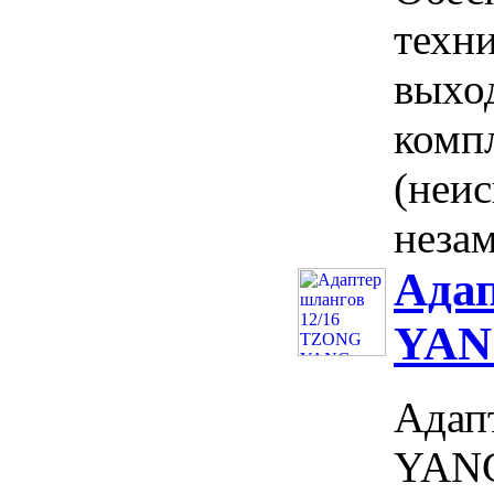
техни
выход
комп
(неи
незам
Ада
YA
Адап
YANG