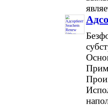
являе
Адсо
Безф
субст
Осно
Приме
Прои
Испол
напо