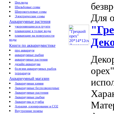
Цихлиды
безвр
Шильбовые сомы
Широкоголовые сомы
Для о
Электрические сомы
Аквариумные растения
"Гре
укореняющиеся в грунте
плавающие в толще воды
плавающие на поверхности
Дек
воды
Книги по аквариумистике
про аквариум
аквариумные рыбки
Деко
аквариумные растения
дизайн аквариума
орех
болезни аквариумных рыбок
террариум
Аквариумный магазин
испол
Аквариумная химия
Аквариумные беспозвоночные
Харак
Аквариумные растения
Аквариумные рыбки
Мате
Аквариумы и тумбы
Аэрация, озонирование и CO2
Внутренние помпы