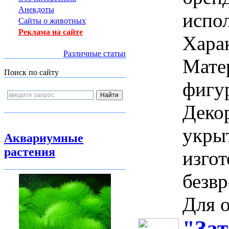
Анекдоты
испол
Сайты о животных
Реклама на сайте
Харак
Различные статьи
Мате
Поиск по сайту
фигур
Деко
укрыт
Аквариумные
растения
изго
безвр
Для о
"Зат