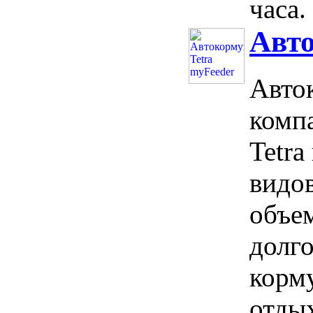
часа.
Авто
Авток
комп
Tetra
видо
объем
долго
корм
отды