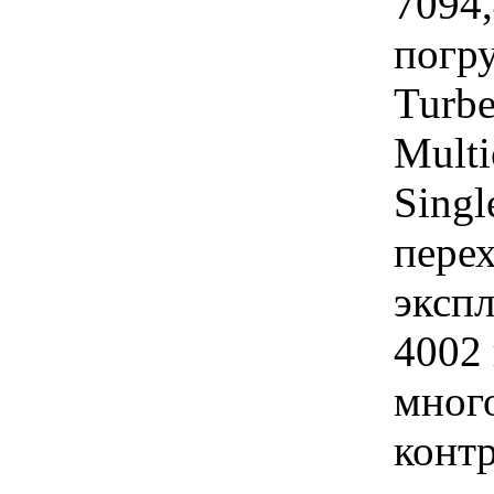
7094
погр
Turb
Multi
Singl
пере
экспл
4002 
много
контр