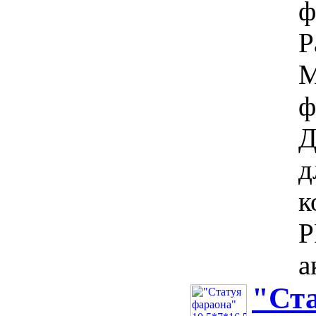
ф
Р
М
ф
Д
д
к
P
а
"Ста