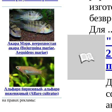
изго
безвр
Для ..
"
Акара Мэри, веерохвостая
акара (Bujurquina mariae,
2
Aequidens mariae)
п
Д
Альфаро бирюзовый, альфаро
с
ножевидный (Alfaro cultratus)
на правах рекламы:
а