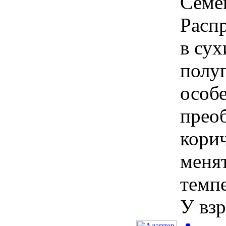
Семе
Расп
в сух
полу
особе
прео
кори
менят
темп
У взр