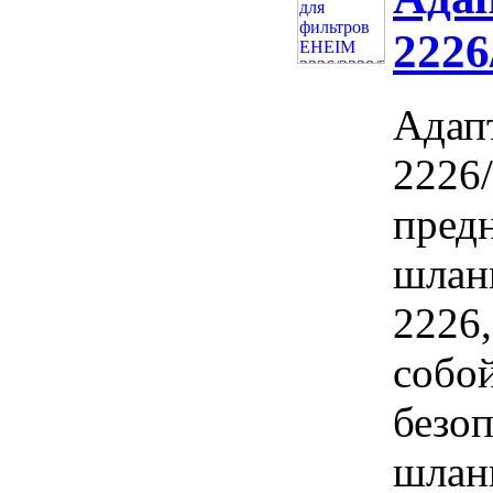
2226
Адап
2226
пред
шлан
2226,
собо
безоп
шланг