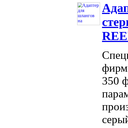
Адап
стер
REEF
Спец
фирм
350 
пара
прои
серы