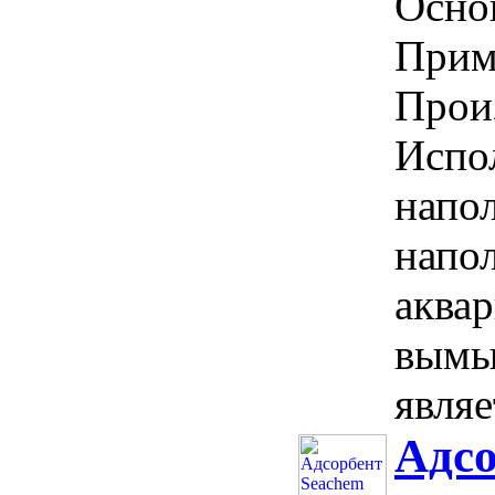
Осно
Приме
Прои
Испол
напо
напо
аквар
вымы
являе
Адсо