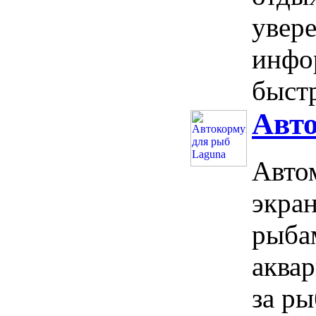
увер
инфо
быстр
Авт
Авто
экран
рыбам
аква
за ры