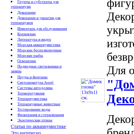
фигур
Грунты и субстраты для
террариума
Деко
Декорации
Декорации и укрытия для
террариумов
укрыт
Инвентарь для обслуживания
Кормление
изго
Литература и видео
Морская аквариумистика
Морские беспозвоночные
безвр
Морские рыбы
Освещение
Для о
Подводные светильники и
лампы
Пруды и фонтаны
"Дом
Светоарматура Juwel
Системы автодолива
Терморегуляция
Дек
Террариумистика
Террариумные животные
Тестирование воды
Фильтрация и стерилизация
Деко
Экзотические птицы
Статьи по аквариумистике
брен
Это интересно...