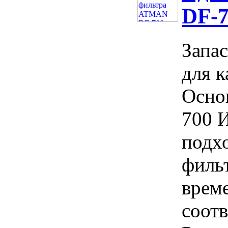
DF-
Запа
для к
Осно
700 И
подх
фильт
време
соотв