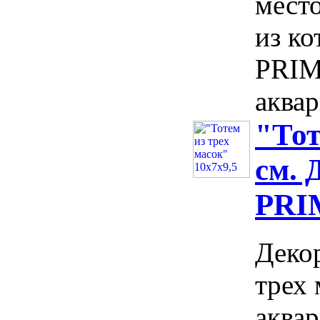
мест
из ко
PRIM
аквар
"Тот
см. 
PRI
Декор
трех
аквар