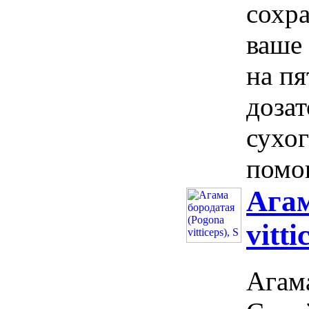
сохр
ваше 
на пя
доза
сухог
помощ
Агам
vitti
Агама