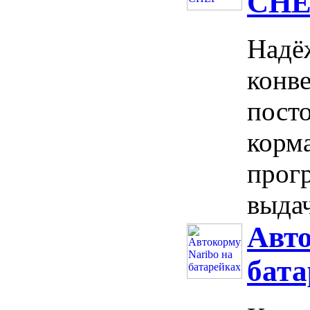
CHE
Надё
конве
пост
корма
прог
выдач
Авто
бата