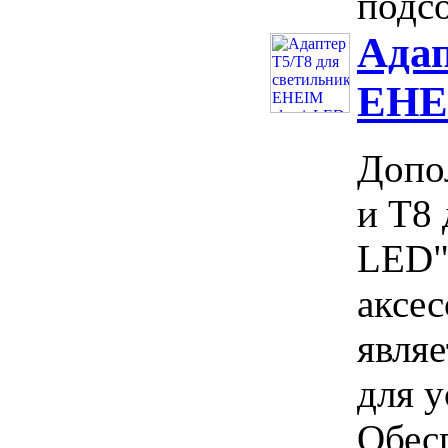
подсо
Адап
EHE
Допо
и Т8 
LED"
аксес
явля
для у
Обес