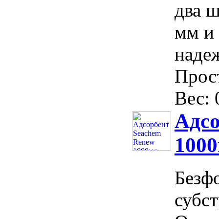
два 
мм и
наде
Прост
Вес: 0
Адсо
100
Безф
субст