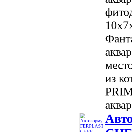
фитод
10х7х
Фант
аква
мест
из ко
PRIM
аквар
Авт