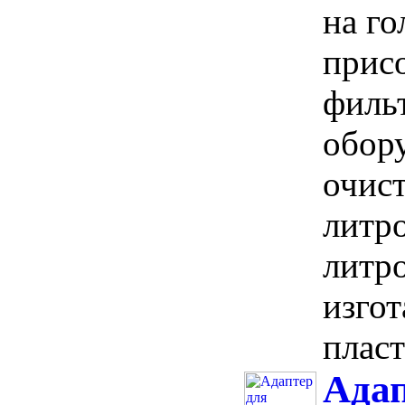
на го
прис
филь
обор
очист
литр
литро
изгот
пласт
Ада