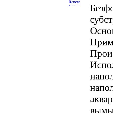
Безф
субст
Осно
Приме
Прои
Испол
напо
напо
аквар
вымы