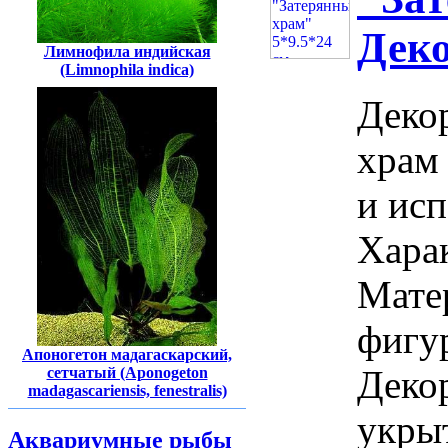
Дек
Лимнофила индийская
(Limnophila indica)
Деко
храм
и исп
Харак
Мате
фигур
Апоногетон мадагаскарский,
Деко
сетчатый (Aponogeton
madagascariensis, fenestralis)
укрыт
Аквариумные рыбы