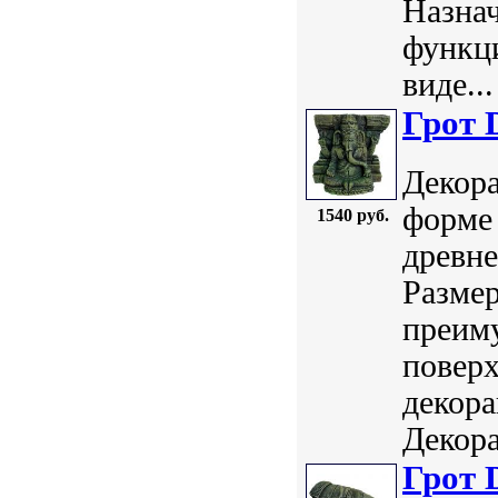
Назнач
функци
виде...
Грот 
Декора
форме 
1540 руб.
древне
Размер
преим
поверх
декор
Декора
Грот 