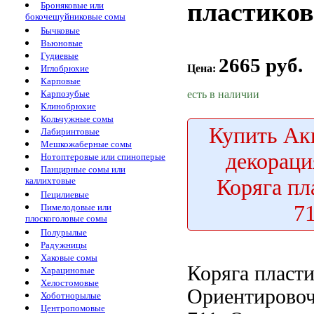
пластиков
Броняковые или
бокочешуйниковые сомы
Бычковые
Вьюновые
Гудиевые
2665 руб.
Цена:
Иглобрюхие
Карповые
есть в наличии
Карпозубые
Клинобрюхие
Кольчужные сомы
Купить
Акв
Лабиринтовые
Мешкожаберные сомы
декораци
Нотоптеровые или спиноперые
Панцирные сомы или
Коряга пл
каллихтовые
Пецилиевые
7
Пимелодовые или
плоскоголовые сомы
Полурылые
Радужницы
Хаковые сомы
Коряга пласт
Харациновые
Хелостомовые
Ориентировоч
Хоботнорылые
Центропомовые