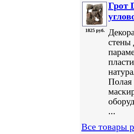
Грот 
углов
Декора
1825 руб.
стены 
параме
пласти
натур
Полая 
маски
обору
...
Все товары р