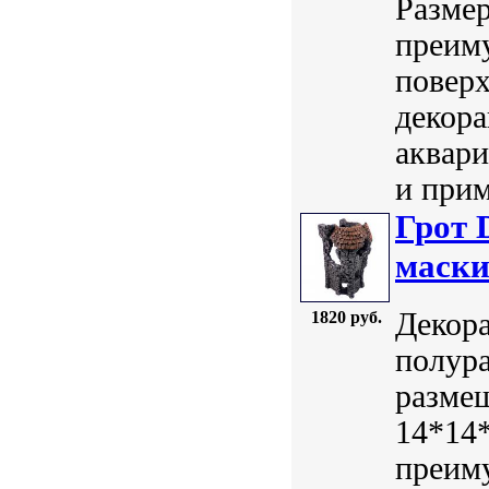
Размер
преим
поверх
декора
аквар
и прим
Грот 
маски
Декора
1820 руб.
полура
размещ
14*14*
преим