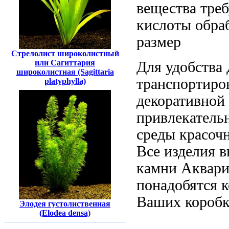
вещества
треб
кислоты
обраб
размер
Стрелолист широколистный
или Сагиттария
Для удобства
широколистная (Sagittaria
транспортиро
platyphylla)
декоративной
привлекатель
среды
красочн
Все изделия
в
камни Аквари
понадобятся 
Ваших
коробк
Элодея густолиственная
(Elodea densa)