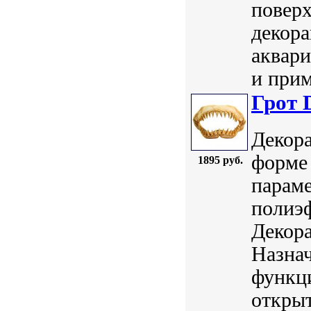
поверх
декора
аквар
и прим
Грот 
Декора
форме 
1895 руб.
параме
полиэф
Декор
Назнач
функц
открыт