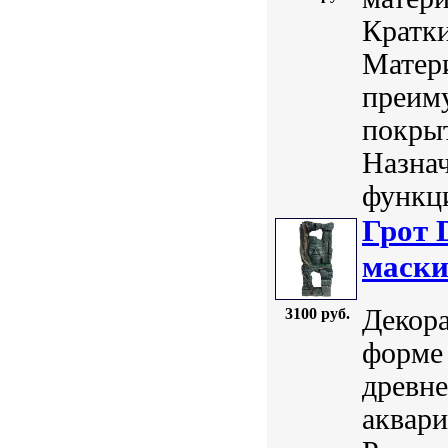
Кратки
Матери
преим
покры
Назнач
функци
Грот 
маски
Декора
3100 руб.
форме 
древне
аквари