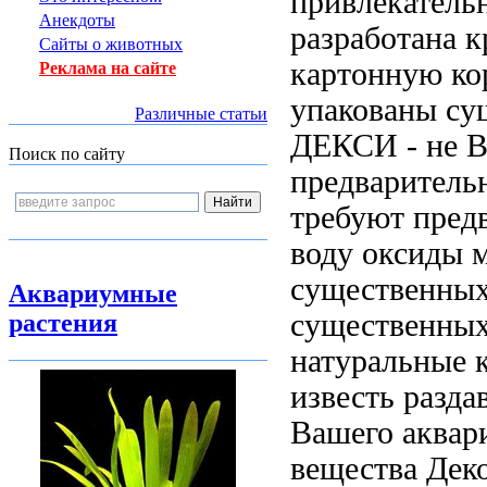
привлекательн
Анекдоты
разработана к
Сайты о животных
картонную ко
Реклама на сайте
упакованы
сущ
Различные статьи
ДЕКСИ
- не
В
Поиск по сайту
предваритель
требуют пред
воду оксиды 
существенных
Аквариумные
существенны
растения
натуральные 
известь
разда
Вашего аква
вещества Дек