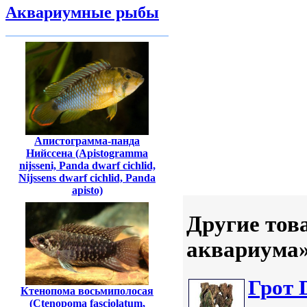
Аквариумные рыбы
Апистограмма-панда
Нийссена (Apistogramma
nijsseni, Panda dwarf cichlid,
Nijssens dwarf cichlid, Panda
apisto)
Другие тов
аквариума
Грот 
Ктенопома восьмиполосая
(Ctenopoma fasciolatum,