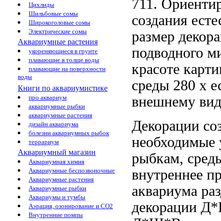
711. Ориент
Цихлиды
Шильбовые сомы
создания есте
Широкоголовые сомы
Электрические сомы
размер декор
Аквариумные растения
подводного м
укореняющиеся в грунте
плавающие в толще воды
красоте карти
плавающие на поверхности
воды
среды
280 х
е
Книги по аквариумистике
внешнему вид
про аквариум
аквариумные рыбки
аквариумные растения
Декорации со
дизайн аквариума
болезни аквариумных рыбок
необходимые
террариум
Аквариумный магазин
рыбкам,
сред
Аквариумная химия
внутреннее п
Аквариумные беспозвоночные
Аквариумные растения
аквариума
ра
Аквариумные рыбки
Аквариумы и тумбы
декорации Д
Аэрация, озонирование и CO2
Внутренние помпы