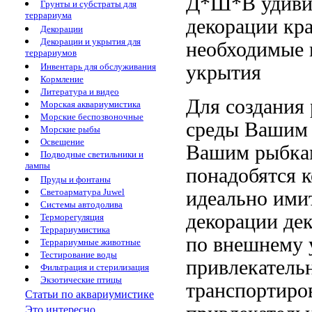
Д*Ш*В
удиви
Грунты и субстраты для
террариума
декорации
кра
Декорации
Декорации и укрытия для
необходимые
террариумов
укрытия
Инвентарь для обслуживания
Кормление
Литература и видео
Для создания
Морская аквариумистика
Морские беспозвоночные
среды
Вашим 
Морские рыбы
Освещение
Вашим рыбка
Подводные светильники и
лампы
понадобятся 
Пруды и фонтаны
Светоарматура Juwel
идеально ими
Системы автодолива
декорации
де
Терморегуляция
Террариумистика
по внешнему
Террариумные животные
Тестирование воды
привлекатель
Фильтрация и стерилизация
Экзотические птицы
транспортиро
Статьи по аквариумистике
Это интересно...