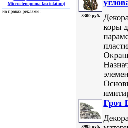
углов
Microctenopoma fasciolatum)
на правах рекламы:
Декора
3300 руб.
коры д
параме
пласт
Окраш
Назнач
элемен
Основ
имитир
Грот 
Декора
матери
3995 руб.