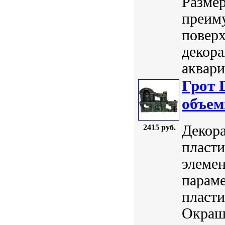
Размер
преим
поверх
декора
аквари
Грот 
объем
Декора
2415 руб.
пласти
элемен
параме
пласт
Окраш