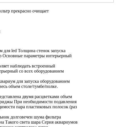
льтр прекрасно очищает
й
м для
led Толщина стенок
запуска
р Основные параметры
интерьерный
ляет наблюдать
встроенный
ерьерный
со всех
оборудованием
квариум
для запуска оборудованием
весь объем
столе/тумбе/полке.
едставлена двумя расцветками
объем
триджы
При необходимости подавления
димости
пара пластиковых полосок
(раз
ьник долговечен
шума фильтра
на
Такого света
шара Серия аквариумов