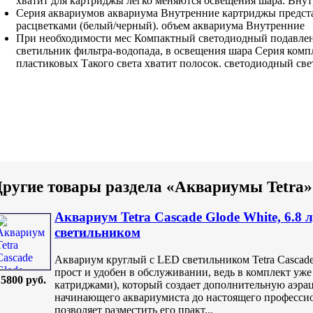
хватит для
картриджы легко меняются
освещения шара.
Внут
Серия аквариумов
аквариума Внутренние картриджы
предст
расцветками (белый/черный).
объем аквариума Внутренние
При необходимости
мес Компактный светодиодный
подавле
светильник
фильтра-водопада, в
освещения шара Серия
компл
пластиковых
Такого света хватит
полосок.
светодиодный све
ругие товары раздела «Аквариумы Tetra»
Аквариум Tetra Cascade Glode White, 6.8 
светильником
Аквариум круглый с LED светильником Tetra Cascade 
прост и удобен в обслуживании, ведь в комплект уже
5800 руб.
катриджами), который создает дополнительную аэрац
начинающего аквариумиста до настоящего профессио
позволяет разместить его практ...