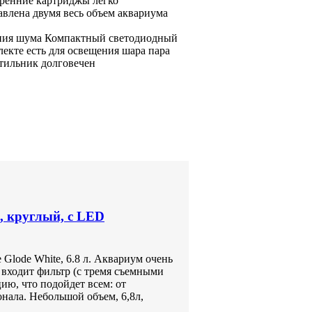
ренние картриджы легко
авлена двумя
весь объем аквариума
ния шума
Компактный светодиодный
екте есть
для освещения шара
пара
тильник долговечен
л, круглый, с LED
Glode White, 6.8 л. Аквариум очень
 входит фильтр (с тремя съемными
ию, что подойдет всем: от
нала. Небольшой объем, 6,8л,