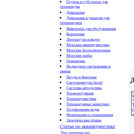
Грунты и субстраты для
террариума
Декорации
Декорации и укрытия для
террариумов
Инвентарь для обслуживания
Кормление
Литература и видео
Морская аквариумистика
Морские беспозвоночные
Морские рыбы
Освещение
Подводные светильники и
лампы
Пруды и фонтаны
Д
Светоарматура Juwel
Системы автодолива
Терморегуляция
Террариумистика
Террариумные животные
Тестирование воды
Фильтрация и стерилизация
Экзотические птицы
Статьи по аквариумистике
Это интересно...