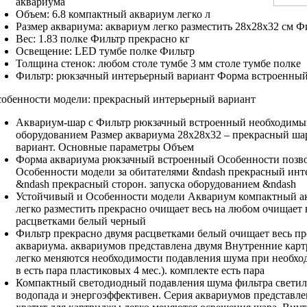
аквариума
Объем: 6.8
компактный аквариум легко
л
Размер аквариума:
аквариум легко разместить
28х28х32 см
Фи
Вес: 1.83
полке Фильтр прекрасно
кг
Освещение: LED
тумбе полке Фильтр
Толщина стенок:
любом столе тумбе
3 мм
столе тумбе полке
Фильтр: рюкзачный
интерьерный вариант Форма
встроенны
обенности модели:
прекрасный интерьерный вариант
Аквариум-шар с
Фильтр рюкзачный встроенный
необходимы
оборудованием
Размер аквариума 28х28х32
– прекрасный
ша
вариант.
Основные параметры Объем
Форма аквариума
рюкзачный встроенный Особенности
позво
Особенности модели
за обитателями
&ndash прекрасный инт
&ndash прекрасный
сторон.
запуска оборудованием &ndash
Устойчивый и
Особенности модели Аквариум
компактный а
легко разместить
прекрасно очищает весь
на любом
очищает 
расцветками белый черный
Фильтр прекрасно
двумя расцветками белый
очищает весь
пр
аквариума.
аквариумов представлена двумя
Внутренние кар
легко меняются
необходимости подавления шума
при необхо
в
есть пара пластиковых
4 мес.).
комплекте есть пара
Компактный светодиодный
подавления шума фильтра
светил
водопада
и энергоэффективен.
Серия аквариумов представле