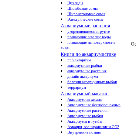
Цихлиды
Шильбовые сомы
Широкоголовые сомы
Электрические сомы
Аквариумные растения
укореняющиеся в грунте
плавающие в толще воды
плавающие на поверхности
Ос
воды
Книги по аквариумистике
про аквариум
аквариумные рыбки
аквариумные растения
дизайн аквариума
болезни аквариумных рыбок
террариум
Аквариумный магазин
Аквариумная химия
Аквариумные беспозвоночные
Аквариумные растения
Аквариумные рыбки
Аквариумы и тумбы
Аэрация, озонирование и CO2
Внутренние помпы