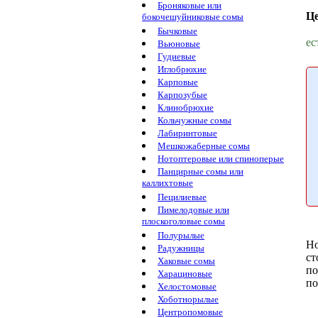
Броняковые или
Ц
бокочешуйниковые сомы
Бычковые
ес
Вьюновые
Гудиевые
Иглобрюхие
Карповые
Карпозубые
Клинобрюхие
Кольчужные сомы
Лабиринтовые
Мешкожаберные сомы
Нотоптеровые или спиноперые
Панцирные сомы или
каллихтовые
Пецилиевые
Пимелодовые или
плоскоголовые сомы
Полурылые
Но
Радужницы
ст
Хаковые сомы
по
Харациновые
по
Хелостомовые
Хоботнорылые
Центропомовые