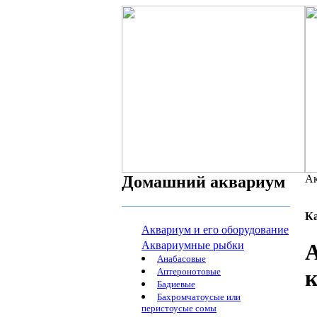
Домашний аквариум
Ак
К
Аквариум и его оборудование
Аквариумные рыбки
А
Анабасовые
к
Аптеронотовые
Бадиевые
Бахромчатоусые или
перистоусые сомы