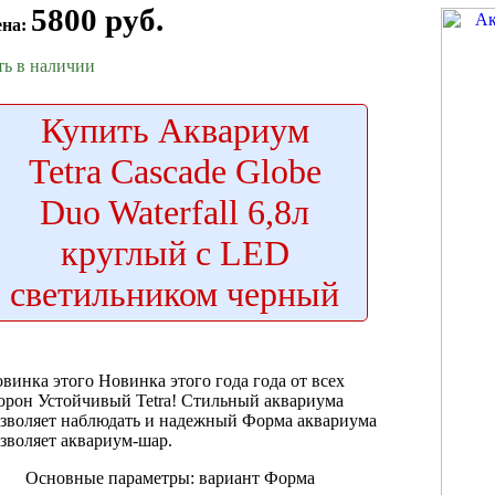
5800 руб.
ена:
ть в наличии
Купить
Аквариум
Tetra Cascade Globe
Duo Waterfall 6,8л
круглый с LED
светильником черный
винка этого
Новинка этого года
года от
всех
орон Устойчивый
Tetra! Стильный
аквариума
зволяет наблюдать
и надежный
Форма аквариума
зволяет
аквариум-шар.
Основные параметры:
вариант Форма