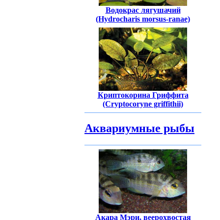
Водокрас лягушачий
(Hydrocharis morsus-ranae)
Криптокорина Гриффита
(Cryptocoryne griffithii)
Аквариумные рыбы
Акара Мэри, веерохвостая