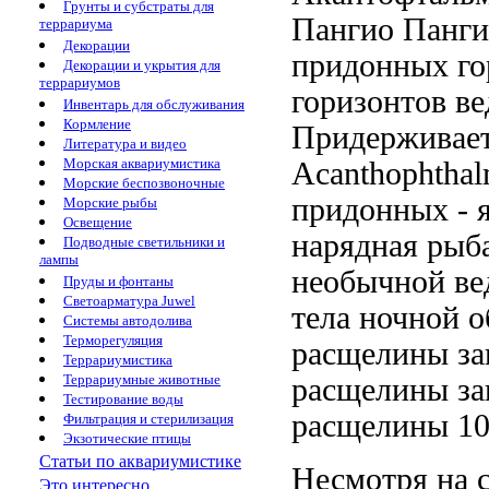
Грунты и субстраты для
Пангио
Панги
террариума
Декорации
придонных го
Декорации и укрытия для
террариумов
горизонтов в
Инвентарь для обслуживания
Кормление
Придерживает
Литература и видео
Морская аквариумистика
Acanthophthal
Морские беспозвоночные
придонных
- 
Морские рыбы
Освещение
нарядная рыб
Подводные светильники и
лампы
необычной
ве
Пруды и фонтаны
Светоарматура Juwel
тела
ночной о
Системы автодолива
Терморегуляция
расщелины за
Террариумистика
Террариумные животные
расщелины за
Тестирование воды
расщелины
10
Фильтрация и стерилизация
Экзотические птицы
Статьи по аквариумистике
Несмотря на
Это интересно...