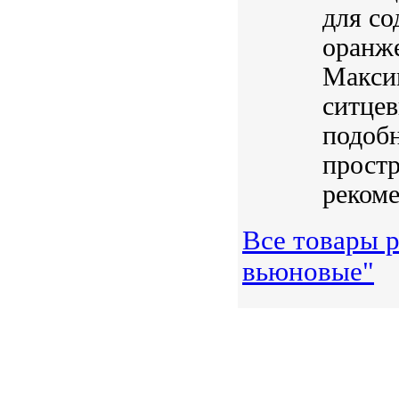
для со
оранже
Макси
ситцев
подобн
прост
рекоме
Все товары р
вьюновые"