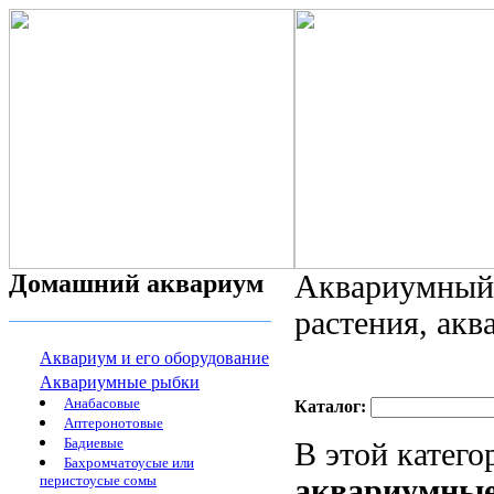
Домашний аквариум
Аквариумный 
растения, ак
Аквариум и его оборудование
Аквариумные рыбки
Анабасовые
Каталог:
Аптеронотовые
Бадиевые
В этой катег
Бахромчатоусые или
перистоусые сомы
аквариумны