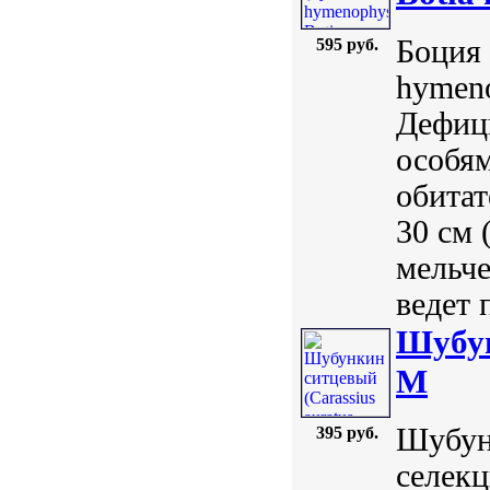
Боция 
595 руб.
hymeno
Дефици
особям
обитат
30 см 
мельче
ведет 
Шубун
M
Шубунк
395 руб.
селекц