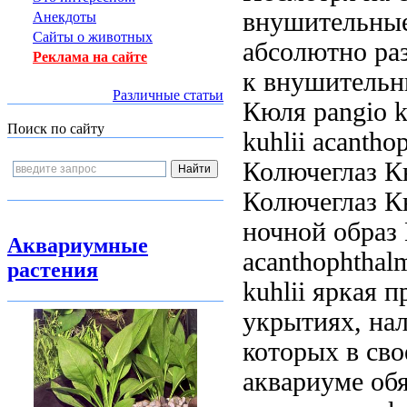
внушительны
Анекдоты
Сайты о животных
абсолютно
ра
Реклама на сайте
к
внушительн
Различные статьи
Кюля pangio k
Поиск по сайту
kuhlii acantho
Колючеглаз К
Колючеглаз К
ночной образ
Аквариумные
acanthophthalm
растения
kuhlii яркая
пр
укрытиях, на
которых в
св
аквариуме об