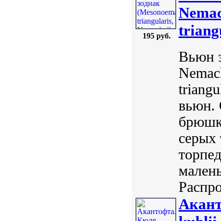
Nemach
triang
195 руб.
Вьюн з
Nemach
triang
вьюн. 
брюшко
серых 
торпед
малень
Распро
Акант