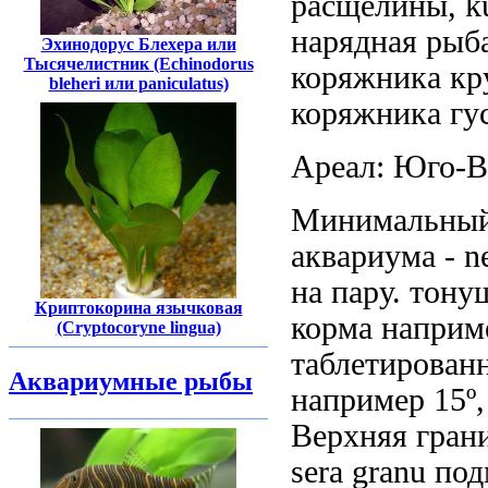
расщелины,
k
нарядная рыб
Эхинодорус Блехера или
Тысячелистник (Echinodorus
коряжника
кр
bleheri или paniculatus)
коряжника гу
Ареал: Юго-
Минимальны
аквариума -
n
на пару.
тону
Криптокорина язычковая
корма наприм
(Cryptocoryne lingua)
таблетирован
Аквариумные рыбы
например
15º
Верхняя гран
sera granu
под