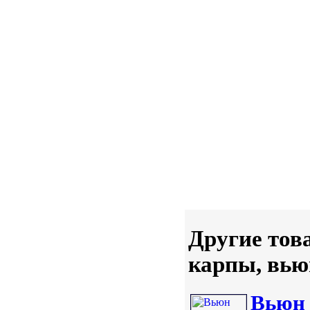
Другие тов
карпы, вь
Вьюн 