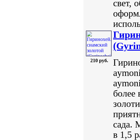
свет, 
оформ
исполь
Гирин
(Gyrin
Гирино
210 руб.
aymoni
aymoni
более 
золоти
приятн
сада. 
в 1,5 