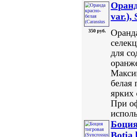
Оранд
var.), 
Оранда
350 руб.
селекц
для со
оранже
Максим
белая 
ярких 
При о
исполь
Боция
Botia