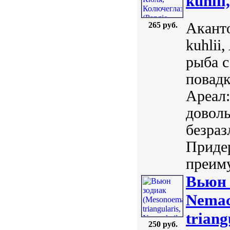
kuhlii
Аканто
265 руб.
kuhlii
рыба с
повадк
Ареал
довол
безраз
Придер
преиму
Вьюн 
Nemach
triang
250 руб.