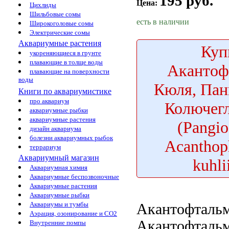
195 руб.
Цена:
Цихлиды
Шильбовые сомы
есть в наличии
Широкоголовые сомы
Электрические сомы
Аквариумные растения
Куп
укореняющиеся в грунте
плавающие в толще воды
Акантоф
плавающие на поверхности
воды
Кюля, Пан
Книги по аквариумистике
про аквариум
Колючег
аквариумные рыбки
аквариумные растения
(Pangio
дизайн аквариума
болезни аквариумных рыбок
Acanthop
террариум
Аквариумный магазин
kuhli
Аквариумная химия
Аквариумные беспозвоночные
Аквариумные растения
Аквариумные рыбки
Аквариумы и тумбы
Акантофтальм
Аэрация, озонирование и CO2
Акантофталь
Внутренние помпы