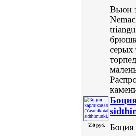
Вьюн з
Nemach
triang
брюшко
серых 
торпед
малень
Распро
камени
Боция
sidthi
Боция 
550 руб.