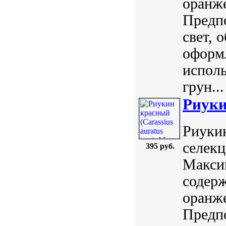
оранже
Предпо
свет, 
оформ
испол
грун...
Риуки
Риукин
селекц
395 руб.
Максим
содерж
оранже
Предпо