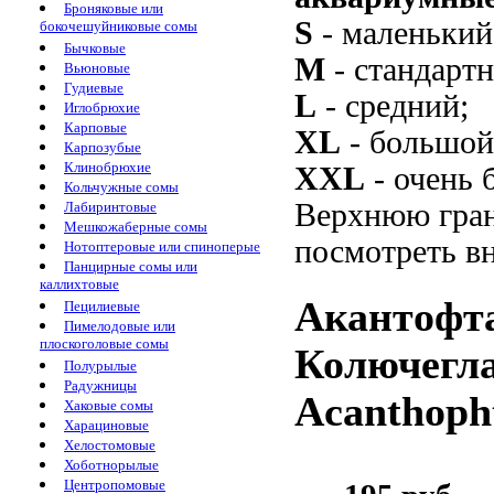
Броняковые или
S
- маленький
бокочешуйниковые сомы
Бычковые
M
- стандарт
Вьюновые
Гудиевые
L
- средний;
Иглобрюхие
Карповые
XL
- большой
Карпозубые
Клинобрюхие
XXL
- очень 
Кольчужные сомы
Верхнюю гран
Лабиринтовые
Мешкожаберные сомы
посмотреть вн
Нотоптеровые или спиноперые
Панцирные сомы или
каллихтовые
Акантофт
Пецилиевые
Пимелодовые или
плоскоголовые сомы
Колючеглаз
Полурылые
Радужницы
Acanthopht
Хаковые сомы
Харациновые
Хелостомовые
Хоботнорылые
Центропомовые