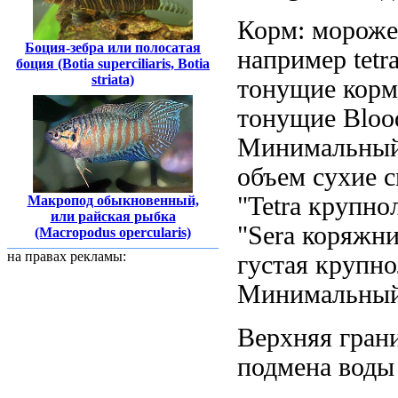
Корм: морож
Боция-зебра или полосатая
например tetra
боция (Botia superciliaris, Botia
striata)
тонущие корм
тонущие
Bloo
Минимальны
объем
сухие 
"Tetra
крупнол
Макропод обыкновенный,
или райская рыбка
"Sera
коряжни
(Macropodus opercularis)
на правах рекламы:
густая крупно
Минимальный
Верхняя гран
подмена воды