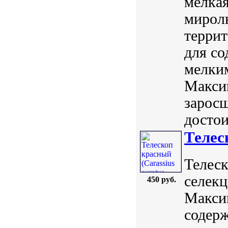
мелкая
мирол
террит
для со
мелки
Максим
заросш
достои
Телеск
Телеск
селекц
450 руб.
Максим
содерж