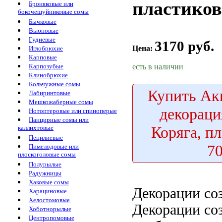
пластиков
Броняковые или
бокочешуйниковые сомы
Бычковые
Вьюновые
Гудиевые
3170 руб.
Цена:
Иглобрюхие
Карповые
есть в наличии
Карпозубые
Клинобрюхие
Кольчужные сомы
Купить
Акв
Лабиринтовые
Мешкожаберные сомы
декораци
Нотоптеровые или спиноперые
Панцирные сомы или
Коряга, п
каллихтовые
Пецилиевые
7
Пимелодовые или
плоскоголовые сомы
Полурылые
Радужницы
Хаковые сомы
Декорации со
Харациновые
Хелостомовые
Декорации со
Хоботнорылые
Центропомовые