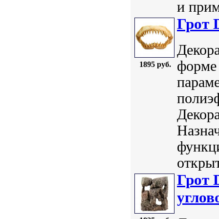
и прим
Грот 
Декора
форме 
1895 руб.
параме
полиэф
Декор
Назнач
функц
открыт
Грот 
углов