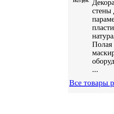
Декора
1825 руб.
стены 
параме
пласти
натур
Полая 
маски
обору
...
Все товары р