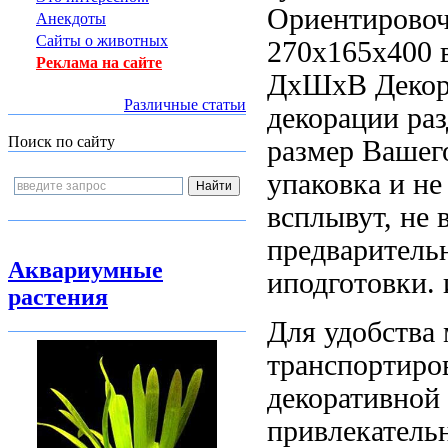
Ориентирово
Анекдоты
Сайты о животных
270х165х400
в
Реклама на сайте
ДхШхВ
Декор
Различные статьи
декорации
раз
Поиск по сайту
размер
Вашег
упаковка
и н
всплывут, не
предварител
Аквариумные
иподготовки.
растения
Для удобства
транспортиро
декоративной
привлекатель