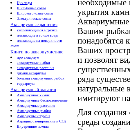
необходимые
Цихлиды
Шильбовые сомы
укрытия
камн
Широкоголовые сомы
Электрические сомы
Аквариумные
Аквариумные растения
Вашим рыбка
укореняющиеся в грунте
плавающие в толще воды
понадобятся 
плавающие на поверхности
воды
Ваших
простр
Книги по аквариумистике
и позволят
ви
про аквариум
аквариумные рыбки
существенных
аквариумные растения
дизайн аквариума
ряда существ
болезни аквариумных рыбок
террариум
натуральные 
Аквариумный магазин
Аквариумная химия
имитируют на
Аквариумные беспозвоночные
Аквариумные растения
Для создания
Аквариумные рыбки
Аквариумы и тумбы
среды
создан
Аэрация, озонирование и CO2
Внутренние помпы