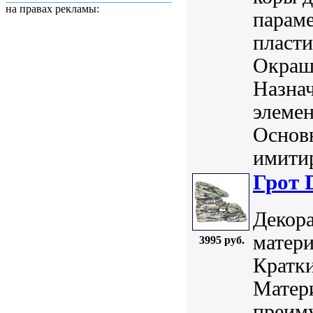
на правах рекламы:
параме
пласт
Окраш
Назнач
элемен
Основ
имитир
Грот 
Декора
матери
3995 руб.
Кратки
Матери
преим