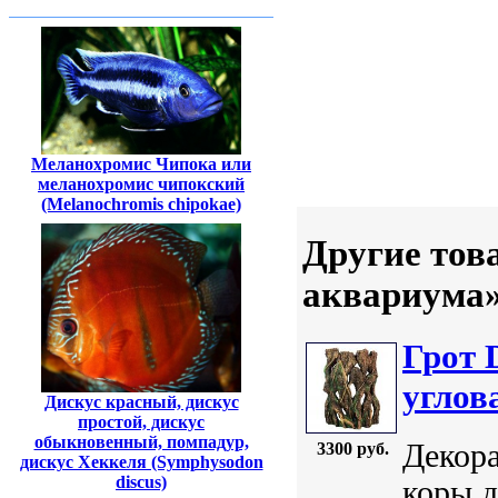
Меланохромис Чипока или
меланохромис чипокский
(Melanochromis chipokae)
Другие тов
аквариума
Грот 
углов
Дискус красный, дискус
простой, дискус
обыкновенный, помпадур,
Декора
3300 руб.
дискус Хеккеля (Symphysodon
discus)
коры д