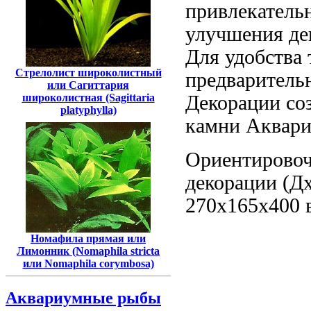
привлекатель
улучшения де
Для удобства
Стрелолист широколистный
предваритель
или Сагиттария
Декорации со
широколистная (Sagittaria
platyphylla)
камни Аквари
Ориентирово
декорации (
270х165х400
Номафила прямая или
Лимонник (Nomaphila stricta
или Nomaphila corymbosa)
Аквариумные рыбы