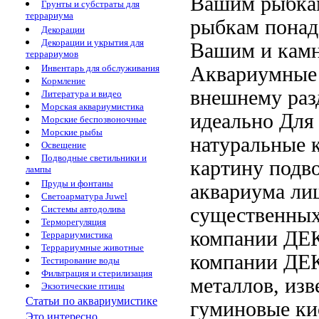
Вашим рыбкам
Грунты и субстраты для
террариума
рыбкам
понад
Декорации
Декорации и укрытия для
Вашим
и кам
террариумов
Аквариумные
Инвентарь для обслуживания
Кормление
внешнему
раз
Литература и видео
Морская аквариумистика
идеально
Для 
Морские беспозвоночные
Морские рыбы
натуральные
Освещение
Подводные светильники и
картину подв
лампы
Пруды и фонтаны
аквариума
ли
Светоарматура Juwel
существенных
Системы автодолива
Терморегуляция
компании ДЕ
Террариумистика
Террариумные животные
компании ДЕ
Тестирование воды
Фильтрация и стерилизация
металлов, изв
Экзотические птицы
Статьи по аквариумистике
гуминовые к
Это интересно...