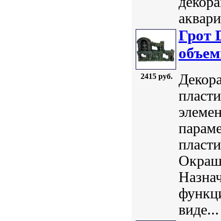
декора
аквари
Грот 
объем
Декора
2415 руб.
пласти
элемен
параме
пласт
Окраш
Назнач
функци
виде...