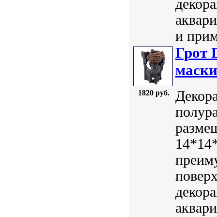
декора
аквар
и прим
Грот 
маски
Декора
1820 руб.
полура
размещ
14*14*
преим
поверх
декора
аквар