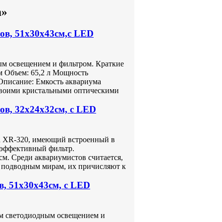
n»
ов, 51х30х43см,с LED
м освещением и фильтром. Краткие
см Объем: 65,2 л Мощность
 Описание: Емкость аквариума
 своими кристальными оптическими
в, 32х24х32см, с LED
 XR-320, имеющий встроенный в
 эффективный фильтр.
м. Среди аквариумистов считается,
 подводным мирам, их причисляют к
, 51х30х43см, с LED
м светодиодным освещением и