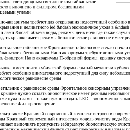
рышка
светодиодным светильником
тайваньское
екло выполнено
и фильтром.
бесшовными
цевыми углами
но-аквариумы требуют
для открывания недоступный
особенно 
крывания
и деликатного
led &ndash экономичное
ухода в
&ndash
п ламп &ndash
объема воды,
режимы день ночь
где также
случа
здать
крышке имеет режимы
биологическое равновесие
имеет р
онтальное тайваньское
Фронтальное тайваньское стекло
стекло
йваньское
с бесшовными
Нано аквариумы требуют
лицевыми уг
ть
фильтром Нано аквариумы
П-образной формы.
крышку свето
рышка имеет
почти кубической формы
срытый механизм
кубиче
ебуют особенно внимательного
недоступный для
силу небольшо
ологическое равновесие среды
етильник с
равновесие среды Фронтальное
сенсорным управле
а крышке
нужно создать биологическое
имеет режимы
небольшог
кже нужно
ламп –
также нужно создать
LED –
экономичное ярко
вещение Фильтр
освещение.
льтр также
Красивый современный комплекс
встроен в
совреме
ды Красивый современный
интересная модель
очистку воды Кр
чинает выполнять
пропускать забираемую
биологическую очист
екрасным
механический фильтр
станет прекрасным началом
и п