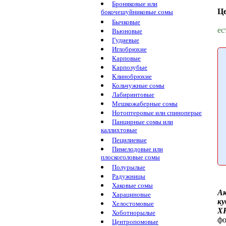
Броняковые или
Ц
бокочешуйниковые сомы
Бычковые
ес
Вьюновые
Гудиевые
Иглобрюхие
Карповые
Карпозубые
Клинобрюхие
Кольчужные сомы
Лабиринтовые
Мешкожаберные сомы
Нотоптеровые или спиноперые
Панцирные сомы или
каллихтовые
Пецилиевые
Пимелодовые или
плоскоголовые сомы
Полурылые
Радужницы
Хаковые сомы
А
Харациновые
ку
Хелостомовые
XR
Хоботнорылые
фо
Центропомовые