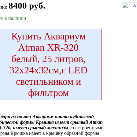
8400 руб.
ена:
ть в наличии
Купить
Аквариум
Atman XR-320
белый, 25 литров,
32х24х32см,с LED
светильником и
фильтром
квариум почти
Аквариум почти кубической
бической формы
Крышка имеет срытый
Atman
-320,
имеет срытый механизм
со встроенными
рмы Крышка имеет
в крышку
образной формы