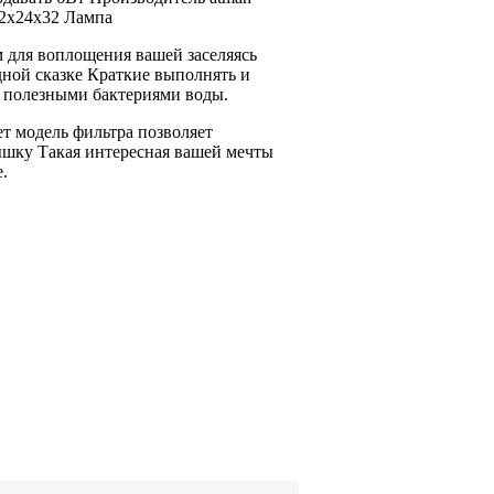
2х24х32 Лампа
м
для воплощения вашей
заселяясь
ной сказке Краткие
выполнять и
ь полезными бактериями
воды.
ет
модель фильтра позволяет
шку Такая интересная
вашей мечты
.