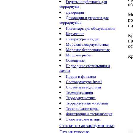
Грунты и субстраты для
об
террариума
Декорации
Ме
Декорации и укрытия для
п
террариумов
по
Инвентарь для обслуживания
Кормление
К
Литература и видео
пр
Морская аквариумистика
ос
Морские беспозвоночные
Морские рыбы
К
Освещение
Подводные светильники и
лампы
Пруды и фонтаны
Светоарматура Juwel
Системы автодолива
Терморегуляция
Террариумистика
Террариумные животные
Тестирование воды
Фильтрация и стерилизация
Экзотические птицы
Статьи по аквариумистике
Это интересно...