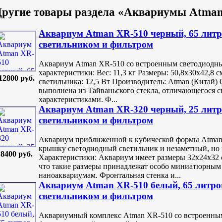
Другие товары раздела «Аквариумы Atma
Аквариум Atman XR-510 черный, 65 литр
светильником и фильтром
Аквариум Atman XR-510 со встроенным светодиодны
характеристики: Вес: 11,3 кг Размеры: 50,8х30х42,8 
12800 руб.
светильника: 12,5 Вт Производитель: Atman (Китай)
выполнена из Тайваньского стекла, отличающегося
характеристиками. Ф...
Аквариум Atman XR-320 черный, 25 литро
светильником и фильтром
Аквариум приближенной к кубической формы Atman
крышку светодиодный светильник и незаметный, но
8400 руб.
Характеристики: Аквариум имеет размеры 32х24х32 с
что такие размеры принадлежат особо миниатюрным
наноаквариумам. Фронтальная стенка и...
Аквариум Atman XR-510 белый, 65 литров
светильником и фильтром
Аквариумный комплекс Atman XR-510 cо встроенны