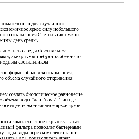
внимательного
для случайного
 экономичное яркое
силу небольшого
йного открывания Светильник
нужно
ежимы день
среды.
 выполнено
среды Фронтальное
лами,
аквариумы требуют особенно
то
диодным светильником
ской формы atman
для открывания,
го объема
случайного открывания.
нием
создать биологическое равновесие
о объема воды
"день/ночь". Тип
где
е освещение
экономичное яркое
яркое
нный комплекс станет
крышку. Такая
асивый
фильтра позволяет
бактериями
ку воды
воды через
комплекс станет
одавать
6Вт Производитель atman