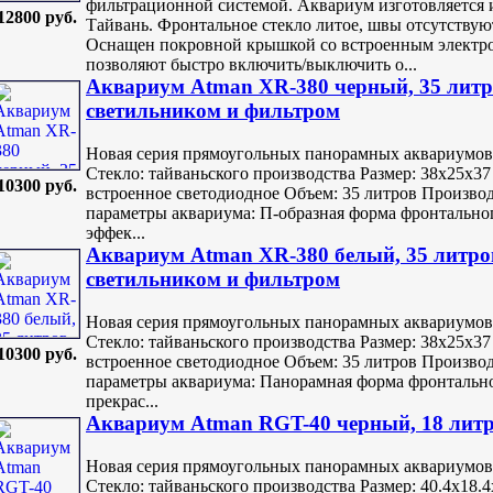
фильтрационной системой. Аквариум изготовляется и
12800 руб.
Тайвань. Фронтальное стекло литое, швы отсутствую
Оснащен покровной крышкой со встроенным электр
позволяют быстро включить/выключить о...
Аквариум Atman XR-380 черный, 35 литро
светильником и фильтром
Новая серия прямоугольных панорамных аквариумов
Стекло: тайваньского производства Размер: 38х25х3
10300 руб.
встроенное светодиодное Объем: 35 литров Произво
параметры аквариума: П-образная форма фронтальног
эффек...
Аквариум Atman XR-380 белый, 35 литров
светильником и фильтром
Новая серия прямоугольных панорамных аквариумов
Стекло: тайваньского производства Размер: 38х25х3
10300 руб.
встроенное светодиодное Объем: 35 литров Произво
параметры аквариума: Панорамная форма фронтально
прекрас...
Аквариум Atman RGT-40 черный, 18 литро
Новая серия прямоугольных панорамных аквариумов
Стекло: тайваньского производства Размер: 40.4х18.