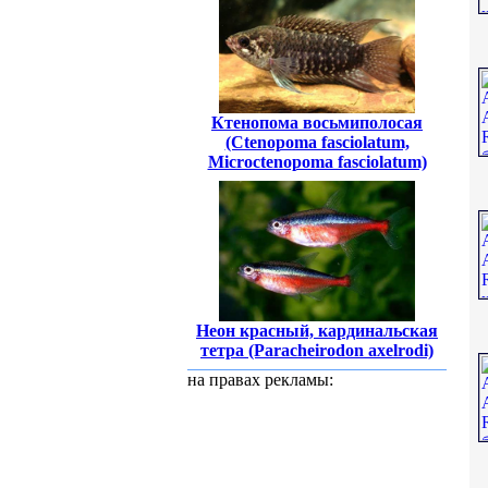
Ктенопома восьмиполосая
(Ctenopoma fasciolatum,
Microctenopoma fasciolatum)
Неон красный, кардинальская
тетра (Paracheirodon axelrodi)
на правах рекламы: