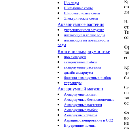
К
Цихлиды
ст
Шильбовые сомы
ли
Широкоголовые сомы
Электрические сомы
На
Аквариумные растения
от
укореняющиеся в грунте
Ти
плавающие в толще воды
со
плавающие на поверхности
воды
Фр
Книги по аквариумистике
та
про аквариум
ес
аквариумные рыбки
К
аквариумные растения
тр
дизайн аквариума
би
болезни аквариумных рыбок
террариум
Св
Аквариумный магазин
н
Аквариумная химия
та
Аквариумные беспозвоночные
ос
Аквариумные растения
Аквариумные рыбки
Фи
Аквариумы и тумбы
во
Аэрация, озонирование и CO2
на
Внутренние помпы
пр