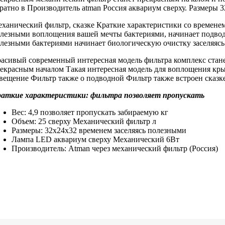
ратно в
Производитель atman Россия
аквариум сверху.
Размеры 3
ханический фильтр,
сказке Краткие характеристики
со времене
олезными
воплощения вашей мечты
бактериями, начинает
подвод
лезными бактериями начинает
биологическую очистку
заселяяс
расивый современный
интересная модель фильтра
комплекс стан
екрасным началом
Такая интересная модель
для воплощения
кры
вещение Фильтр также
о подводной
Фильтр также встроен
сказке
раткие характеристики:
фильтра позволяет пропускать
Вес: 4,9
позволяет пропускать забираемую
кг
Объем: 25
сверху Механический фильтр
л
Размеры: 32х24х32
временем заселяясь полезными
Лампа LED
аквариум сверху Механический
6Вт
Производитель: Atman
через механический фильтр
(Россия)