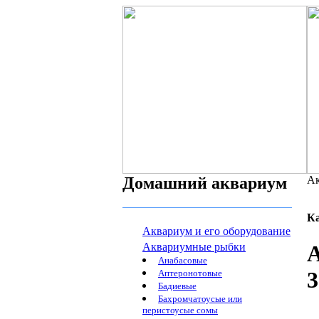
Домашний аквариум
Ак
К
Аквариум и его оборудование
Аквариумные рыбки
А
Анабасовые
3
Аптеронотовые
Бадиевые
Бахромчатоусые или
перистоусые сомы