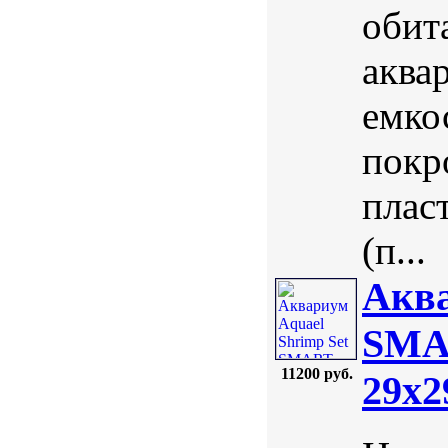
обит
аква
емко
покр
плас
(п...
Аква
SMAR
11200 руб.
29х2