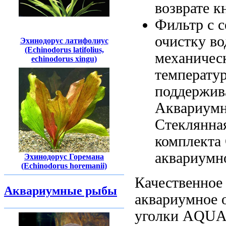
возврате к
Фильтр с
с
очистку во
Эхинодорус латифолиус
(Echinodorus latifolius,
механичес
echinodorus xingu)
температур
поддержив
Аквариумн
Стеклянна
комплекта
аквариумн
Эхинодорус Горемана
(Echinodorus horemanii)
Качественное
Аквариумные рыбы
аквариумное 
уголки
AQUA