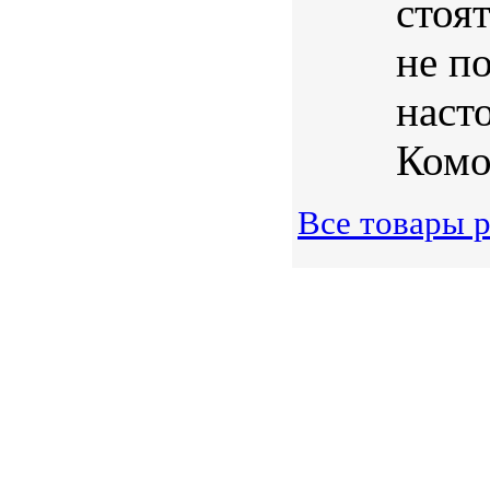
стоя
не п
наст
Комо
Все товары 