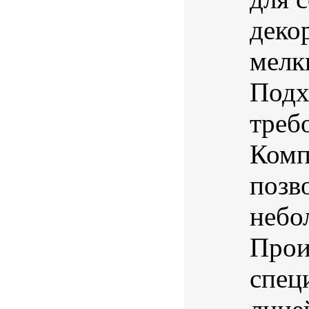
деко
мелк
Подх
треб
Комп
позв
небо
Прои
спец