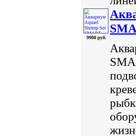
лине
Аква
SMA
9900 руб.
Аква
SMAR
подв
крев
рыбк
обор
жизн