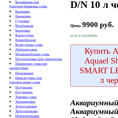
D/N 10 л 
Броняковые или
бокочешуйниковые сомы
Бычковые
Вьюновые
Гудиевые
9900 руб.
Цена:
Иглобрюхие
Карповые
есть в наличии
Карпозубые
Клинобрюхие
Кольчужные сомы
Купить
А
Лабиринтовые
Мешкожаберные сомы
Aquael S
Нотоптеровые или спиноперые
Панцирные сомы или
SMART LE
каллихтовые
Пецилиевые
л че
Пимелодовые или
плоскоголовые сомы
Полурылые
Радужницы
Хаковые сомы
Аквариумный
Харациновые
Хелостомовые
Аквариумный
Хоботнорылые
Центропомовые