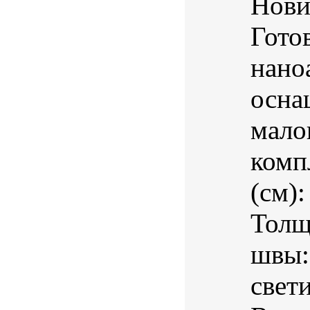
Нови
Гото
нано
осна
мало
комп
(см)
Толщ
швы:
свет