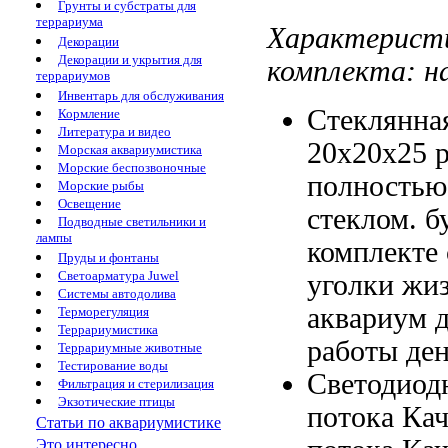
Грунты и субстраты для
террариума
Характерист
Декорации
Декорации и укрытия для
комплекта:
н
террариумов
Инвентарь для обслуживания
Стеклянна
Кормление
Литература и видео
20х20х25
Морская аквариумистика
Морские беспозвоночные
полностью
Морские рыбы
Освещение
стеклом.
б
Подводные светильники и
лампы
комплекте
Пруды и фонтаны
Светоарматура Juwel
уголки
жиз
Системы автодолива
аквариум
Терморегуляция
Террариумистика
работы де
Террариумные животные
Тестирование воды
Светодиод
Фильтрация и стерилизация
Экзотические птицы
потока Ка
Статьи по аквариумистике
Это интересно...