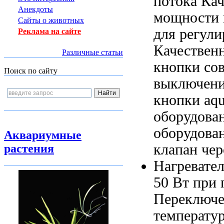
потока Ка
Анекдоты
мощности 
Сайты о животных
для регул
Реклама на сайте
Качествен
Различные статьи
кнопки
со
Поиск по сайту
выключени
кнопки
aq
оборудован
оборудован
Аквариумные
клапан
чер
растения
Нагревате
50 Вт
при 
Переключе
температу