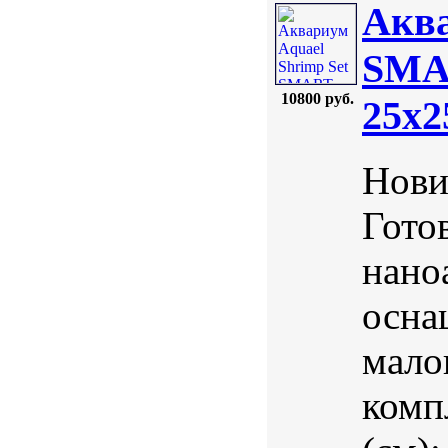
Аква
SMAR
10800 руб.
25х2
Нови
Гото
нано
осна
мало
комп