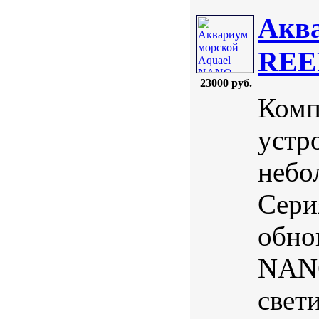
Акв
REEF
23000 руб.
Комп
устр
небо
Сери
обно
NANO
свет