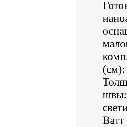
Гото
нано
осна
мало
комп
(см)
Толщ
швы:
свет
Ватт 