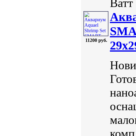
Ватт 
Аква
SMAR
11200 руб.
29х2
Нови
Гото
нано
осна
мало
комп