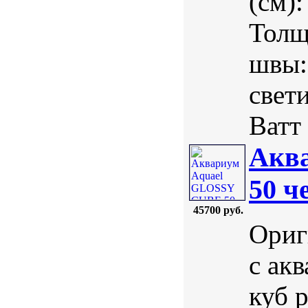
(см)
Толщ
швы:
свет
Ватт 
Акв
50 ч
45700 руб.
Ориг
с ак
куб 