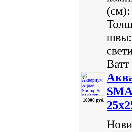
(см)
Толщ
швы:
свет
Ватт 
Аква
SMAR
10800 руб.
25х2
Нови