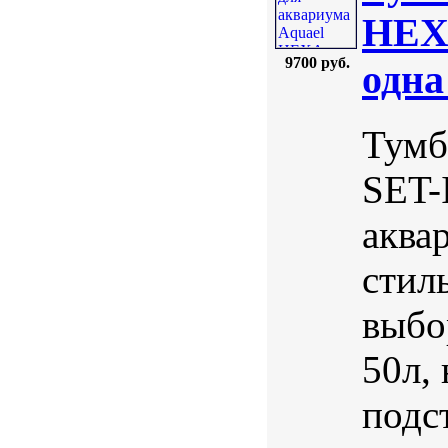
HEXA
9700 руб.
одна
Тумб
SET-
аква
стил
выбо
50л,
подст