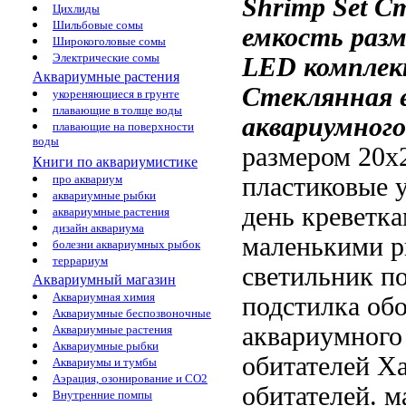
Shrimp Set
Ст
Цихлиды
Шильбовые сомы
емкость раз
Широкоголовые сомы
Электрические сомы
LED
компле
Аквариумные растения
Стеклянная 
укореняющиеся в грунте
плавающие в толще воды
аквариумног
плавающие на поверхности
воды
размером 20х
Книги по аквариумистике
пластиковые 
про аквариум
аквариумные рыбки
день
креветк
аквариумные растения
дизайн аквариума
маленькими 
болезни аквариумных рыбок
террариум
светильник
по
Аквариумный магазин
Аквариумная химия
подстилка
обо
Аквариумные беспозвоночные
аквариумного
Аквариумные растения
Аквариумные рыбки
обитателей Х
Аквариумы и тумбы
Аэрация, озонирование и CO2
обитателей.
м
Внутренние помпы