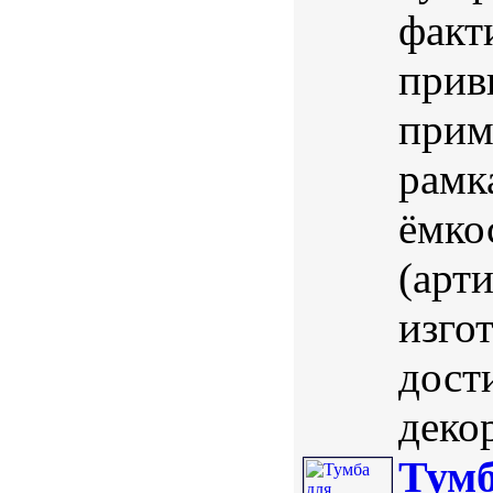
факт
прив
прим
рамк
ёмко
(арт
изго
дост
деко
Тумб