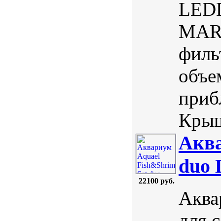
LED
MARI
филь
объе
приб
Крыш
Аква
duo 
22100 руб.
Аква
для 