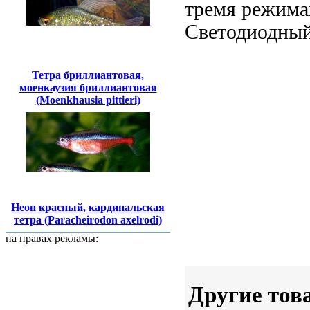
тремя режима
Светодиодный
Тетра бриллиантовая,
моенкаузия бриллиантовая
(Moenkhausia pittieri)
Неон красный, кардинальская
тетра (Paracheirodon axelrodi)
на правах рекламы:
Другие тов