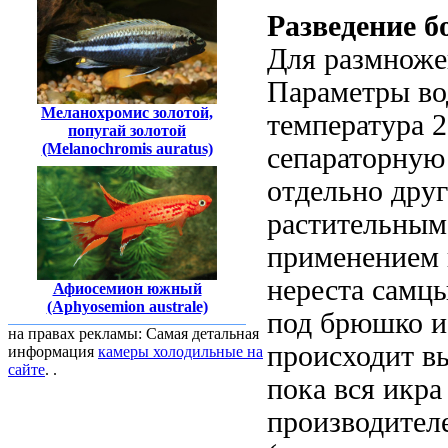
Разведение б
Для размноже
Параметры вод
Меланохромис золотой,
температура 
попугай золотой
(Melanochromis auratus)
сепараторную 
отдельно друг
растительным
применением 
нереста самц
Афиосемион южный
(Aphyosemion australe)
под брюшко и
на правах рекламы: Самая детальная
происходит вы
информация
камеры холодильные на
сайте
. .
пока вся икра
производител