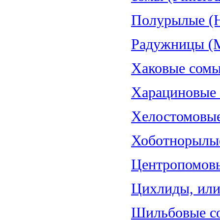
Полурылые (H
Радужницы (Me
Хаковые сомы
Харациновые (
Хелостомовые 
Хоботнорылые
Центропомовы
Цихлиды, или 
Шильбовые со