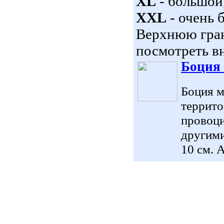
XL
- большой
XXL
- очень 
Верхнюю гран
посмотреть вн
Боция 
Боция м
террито
провоци
другими
10 см. 