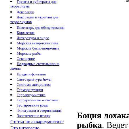
Грунты и субстраты для
террариума
Декорации
Декорации и укрытия для
террариумов
Инвентарь для обслуживания
Кормление
Литература и видео
Морская аквариумистика
Морские беспозвоночные
Морские рыбы
Освещение
Подводные светильники и
лампы
Пруды и фонтаны
Светоарматура Juwel
Системы автодолива
Терморегуляция
Террариумистика
Террариумные животные
Тестирование воды
Фильтрация и стерилизация
Боция лохака
Экзотические птицы
Статьи по аквариумистике
рыбка
. Веде
Это интересно...