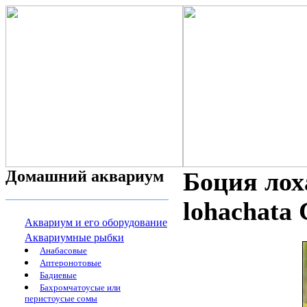
Домашний аквариум
Боция лох
lohachata 
Аквариум и его оборудование
Аквариумные рыбки
Анабасовые
Аптеронотовые
Бадиевые
Бахромчатоусые или
перистоусые сомы