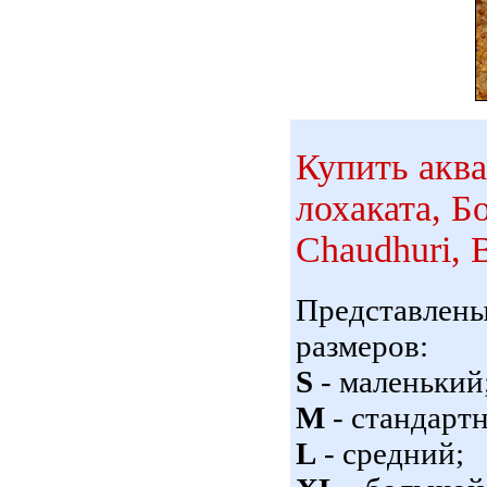
Купить акв
лохаката, Б
Chaudhuri, B
Представлен
размеров:
S
- маленький
M
- стандарт
L
- средний;