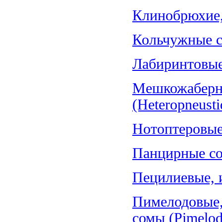
Клинобрюхие, 
Кольчужные со
Лабиринтовые 
Мешкожаберн
(Heteropneusti
Нотоптеровые,
Панцирные со
Пецилиевые, и
Пимелодовые,
сомы (Pimelod