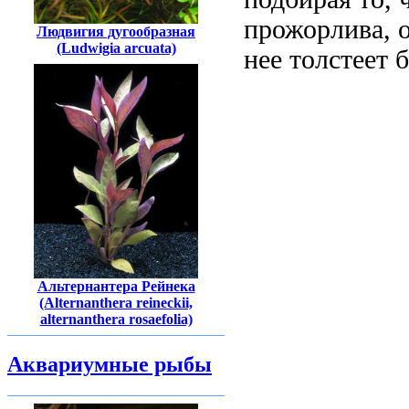
прожорлива, о
Людвигия дугообразная
(Ludwigia arcuata)
нее толстеет 
Альтернантера Рейнека
(Alternanthera reineckii,
alternanthera rosaefolia)
Аквариумные рыбы