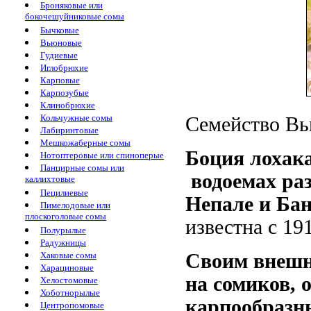
Броняковые или
бокочешуйниковые сомы
Бычковые
Вьюновые
Гудиевые
Иглобрюхие
Карповые
Карпозубые
Клинобрюхие
Кольчужные сомы
Семейство Вью
Лабиринтовые
Мешкожаберные сомы
Боция лохака
Нотоптеровые или спиноперые
Панцирные сомы или
водоемах раз
каллихтовые
Пецилиевые
Непале и Ба
Пимелодовые или
плоскоголовые сомы
известна с 191
Полурылые
Радужницы
Хаковые сомы
Своим внешн
Харациновые
на сомиков, 
Хелостомовые
Хоботнорылые
карпообразн
Центропомовые