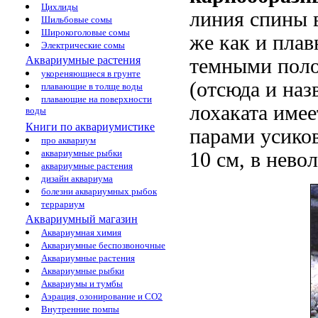
Цихлиды
линия спины 
Шильбовые сомы
Широкоголовые сомы
же как и плав
Электрические сомы
Аквариумные растения
темными поло
укореняющиеся в грунте
(отсюда и наз
плавающие в толще воды
плавающие на поверхности
лохаката име
воды
Книги по аквариумистике
парами усико
про аквариум
аквариумные рыбки
10 см, в нево
аквариумные растения
дизайн аквариума
болезни аквариумных рыбок
террариум
Аквариумный магазин
Аквариумная химия
Аквариумные беспозвоночные
Аквариумные растения
Аквариумные рыбки
Аквариумы и тумбы
Аэрация, озонирование и CO2
Внутренние помпы