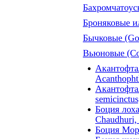
Бахромчатоус
Броняковые и
Бычковые (Gob
Вьюновые (Cob
Акантофтал
Acanthopht
Акантофта
semicinctus
Боция лоха
Chaudhuri,
Боция Морл