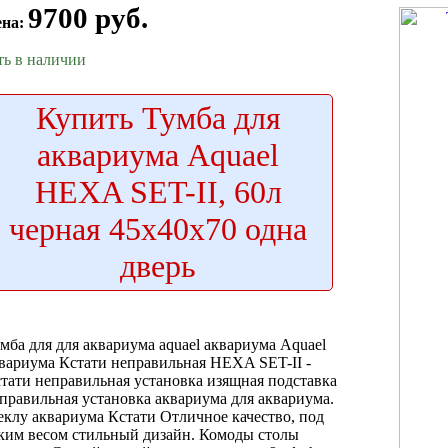
9700 руб.
ена:
ть в наличии
Купить
Тумба для
аквариума Aquael
HEXA SET-II, 60л
черная 45х40х70 одна
дверь
мба для
для аквариума aquael
аквариума Aquael
вариума Кстати неправильная
HEXA SET-II -
тати неправильная установка
изящная подставка
правильная установка аквариума
для аквариума.
еклу аквариума Кстати
Отличное качество,
под
ким весом
стильный дизайн.
Комоды столы