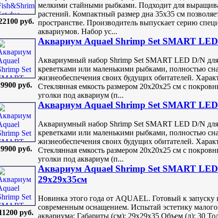
мелкими стайными рыбками. Подходит для выращива
растений. Компактный размер дна 35х35 см позволяе
22100 руб.
пространстве. Производитель выпускает серию спец
аквариумов. Набор ус...
Аквариум Aquael Shrimp Set SMART LED
Аквариумный набор Shrimp Set SMART LED D/N для 
креветками или маленькими рыбками, полностью сн
жизнеобеспечения своих будущих обитателей. Харак
9900 руб.
Стеклянная емкость размером 20х20х25 см с покровн
уголки под аквариум (п...
Аквариум Aquael Shrimp Set SMART LED 
Аквариумный набор Shrimp Set SMART LED D/N для 
креветками или маленькими рыбками, полностью сн
жизнеобеспечения своих будущих обитателей. Харак
9900 руб.
Стеклянная емкость размером 20х20х25 см с покровн
уголки под аквариум (п...
Аквариум Aquael Shrimp Set SMART LED 
29х29х35см
Новинка этого года от AQUAEL. Готовый к запуску 
современным оснащением. Испытай эстетику малого
11200 руб.
аквариума: Габариты (см): 29х29х35 Объем (л): 30 То