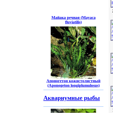
Майака речная (Mayaca
fluviatilis)
Апоногетон кожистолистный
(Aponogeton longiplumulosus)
Аквариумные рыбы