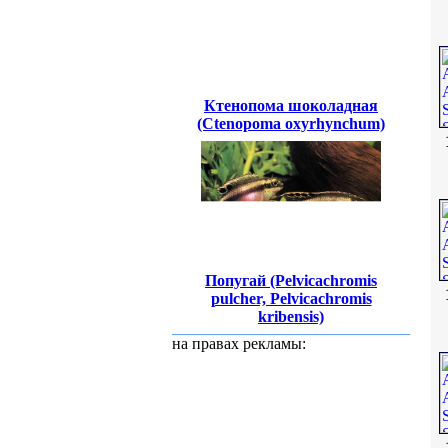
Ктенопома шоколадная
(Ctenopoma oxyrhynchum)
Попугай (Pelvicachromis
pulcher, Pelvicachromis
kribensis)
на правах рекламы: