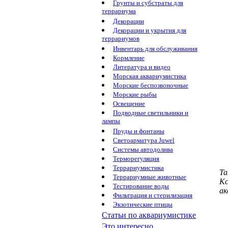
Грунты и субстраты для
террариума
Декорации
Декорации и укрытия для
террариумов
Инвентарь для обслуживания
Кормление
Литература и видео
Морская аквариумистика
Морские беспозвоночные
Морские рыбы
Освещение
Подводные светильники и
лампы
Пруды и фонтаны
Светоарматура Juwel
Системы автодолива
Терморегуляция
Террариумистика
Та
Террариумные животные
Кс
Тестирование воды
ак
Фильтрация и стерилизация
Экзотические птицы
Статьи по аквариумистике
Это интересно...