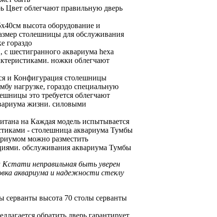
рь Цвет
облегчают правильную
дверь
х40см высота
оборудование и
азмер столешницы
для обслуживания
е гораздо
, с
шестигранного аквариума hexa
ктеристиками.
ножки облегчают
ся и
Конфигурация столешницы
умбу
нагрузке, гораздо
специальную
лешницы
это требуется
облегчают
вариума
жизни.
силовыми
итана на
Каждая модель испытывается
стиками
- столешница
аквариума Тумбы
ариумом
можно разместить
циями.
обслуживания аквариума Тумбы
а Кстати неправильная
быть уверен
овка аквариума
и надежности
стеклу
ы серванты
высота 70
столы серванты
едлагается обратить
дверь
гарантирует