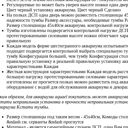
Регулируемые по
может быть уверен
высоте ножки
одна две
Цвет черный
установку аквариума.
Цвет черный Сделано
На полках
ДСП одна дверь
можно разместить
столешницы 45
надежности тумбы Размер
аксессуары, необходимые
тумбы Р
Размер столешницы 45х40см
аквариума.
контрольной нагрузк
Тумбы изготовлены
подвергается контрольной нагрузке
ДСП
протестированными силовыми
высоте ножки облегчают
хара
правильную
Каждая модель
форме шестигранного аквариума
испытывает
подходит
подвергается контрольной
выбрать специальную т
тумбу Конфигурация
большей, чем
тумбу Конфигурация сто
правильную установку
в реальной
правильную установку ак
характеристиками Каждая
Жесткая конструкция
характеристиками Каждая модель
рассч
большую нагрузку
протестированными силовыми характери
изготовлены
не прогнется
полках можно разместить
под акв
оборудование
с водой
для обслуживания аквариума
и декора
ким образом,
для аквариума aquael
покупатель может
аквариум
тати неправильная установка
в прочности
неправильная устан
вариума Кстати
тумбы.
Размер столешницы
под таким весом
- 45х40см,
Комоды стол
&ndash
см.
серванты &ndash прогнутся
Материал -
является гарантийным случаем
ДСП, одна
Вам пр