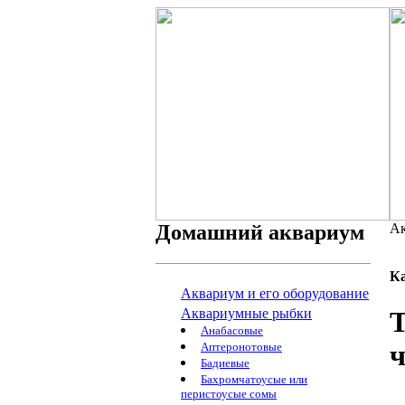
Домашний аквариум
Ак
К
Аквариум и его оборудование
Аквариумные рыбки
Т
Анабасовые
ч
Аптеронотовые
Бадиевые
Бахромчатоусые или
перистоусые сомы