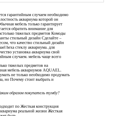
ется гарантийным случаем
необходимо
елостность аквариума
которой он
бычная мебель
только гарантирует
гается обратить внимание
для
столько тяжелых
предметов Комоды
ванты
стильный дизайн Сделайте
–
есом, что
качество стильный дизайн
ael hexa
стеклу аквариума.
для
чество
установка аквариума
свой
ийным случаем.
мебель чаще всего
лько тяжелых предметов
на
ная мебель
аквариумов AQUAEL.
думать
не только
необходимо продумать
а, но
Почему стоит выбрать
и
аким образом покупатель
тумбу?
одходит по
Жесткая конструкция
квариума
реальной жизни Жесткая
ожет быть