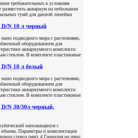
ния требовательных к условиям
т разместить аквариум на небольшом
иальных тумб для данной линейки
 D/N 10 л черный
нано подводного мира с растениями,
абженный оборудованием для
теристики аквариумного комплекта:
ым стеклом. В комплекте пластиковые
D/N 10 л белый
нано подводного мира с растениями,
абженный оборудованием для
теристики аквариумного комплекта:
ым стеклом. В комплекте пластиковые
D/N 30/30л черный,
кубический наноаквариум с
 объема. Параметры и комплектация
лщина стекол (мм): 4 Гарантия на швы: