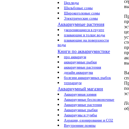
се
Цихлиды
вы
Шильбовые сомы
Широкоголовые сомы
Пр
Электрические сомы
пр
Аквариумные растения
эс
укореняющиеся в грунте
це
плавающие в толще воды
ус
плавающие на поверхности
ст
воды
пр
Книги по аквариумистике
пр
про аквариум
ак
аквариумные рыбки
вы
аквариумные растения
Ва
дизайн аквариума
сп
болезни аквариумных рыбок
Пр
террариум
по
Аквариумный магазин
эс
Аквариумная химия
Аквариумные беспозвоночные
П
Аквариумные растения
об
Аквариумные рыбки
Аквариумы и тумбы
Аэрация, озонирование и CO2
Внутренние помпы