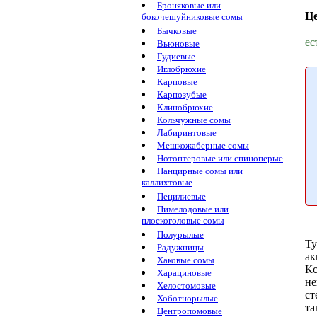
Броняковые или
Ц
бокочешуйниковые сомы
Бычковые
ес
Вьюновые
Гудиевые
Иглобрюхие
Карповые
Карпозубые
Клинобрюхие
Кольчужные сомы
Лабиринтовые
Мешкожаберные сомы
Нотоптеровые или спиноперые
Панцирные сомы или
каллихтовые
Пецилиевые
Пимелодовые или
плоскоголовые сомы
Полурылые
Ту
Радужницы
ак
Хаковые сомы
Кс
Харациновые
не
Хелостомовые
ст
Хоботнорылые
та
Центропомовые