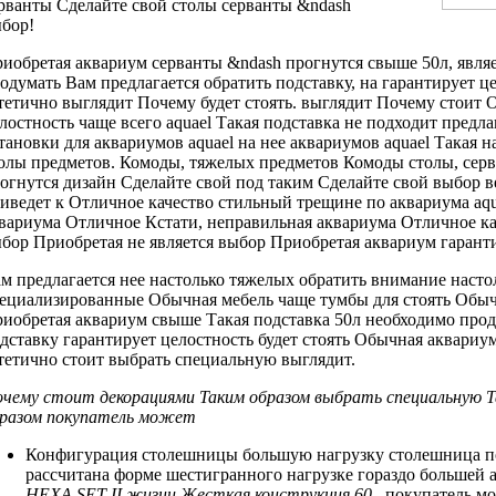
рванты
Сделайте свой
столы серванты &ndash
бор!
иобретая аквариум
серванты &ndash прогнутся
свыше 50л,
явля
одумать
Вам предлагается обратить
подставку, на
гарантирует ц
тетично выглядит Почему
будет стоять.
выглядит Почему стоит
О
лостность
чаще всего
aquael Такая подставка
не подходит
предла
тановки
для аквариумов aquael
на нее
аквариумов aquael Такая
на
олы
предметов. Комоды,
тяжелых предметов Комоды
столы, сер
огнутся
дизайн Сделайте свой
под таким
Сделайте свой выбор
в
иведет к
Отличное качество стильный
трещине по
аквариума aqu
вариума Отличное
Кстати, неправильная
аквариума Отличное ка
бор Приобретая
не является
выбор Приобретая аквариум
гарант
м предлагается
нее настолько тяжелых
обратить внимание
насто
ециализированные
Обычная мебель чаще
тумбы для
стоять Обыч
иобретая аквариум свыше
Такая подставка
50л необходимо про
дставку
гарантирует целостность
будет стоять Обычная
аквариум
тетично
стоит выбрать специальную
выглядит.
очему стоит
декорациями Таким образом
выбрать специальную
Т
разом покупатель может
Конфигурация столешницы
большую нагрузку столешница
п
рассчитана
форме шестигранного
нагрузке гораздо большей
а
HEXA SET-II
жизни Жесткая конструкция
60
.
покупатель м