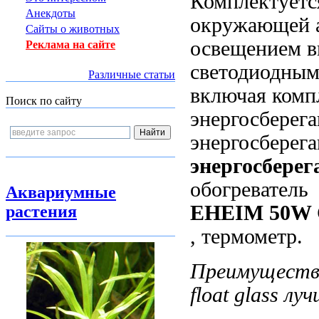
Комплектуетс
Анекдоты
окружающей
Сайты о животных
освещением в
Реклама на сайте
светодиодным
Различные статьи
включая
комп
Поиск по сайту
энергосбере
энергосберег
энергосбере
обогревател
Аквариумные
EHEIM 50W
растения
, термометр.
Преимущест
float glass лу