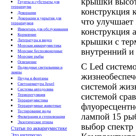
крышки высот
Грунты и субстраты для
террариума
конструкция 
Декорации
Декорации и укрытия для
что улучшает
террариумов
конструкция
а
Инвентарь для обслуживания
Кормление
крышки
с тер
Литература и видео
Морская аквариумистика
внутренний
и 
Морские беспозвоночные
Морские рыбы
Освещение
С Led
систем
Подводные светильники и
лампы
жизнеобеспече
Пруды и фонтаны
Светоарматура Juwel
системой жиз
Системы автодолива
системой
сра
Терморегуляция
Террариумистика
флуоресцент
Террариумные животные
Тестирование воды
лампой 15
ры
Фильтрация и стерилизация
Экзотические птицы
выбор
спектр
Статьи по аквариумистике
Это интересно...