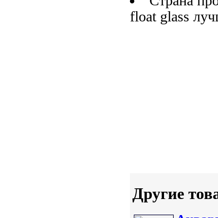
Страна пр
float glass лу
Другие тов