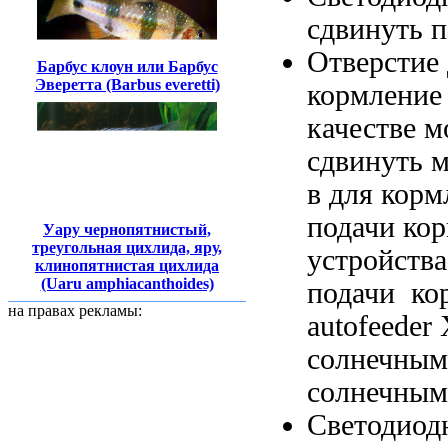
сдвинуть
п
Отверстие
Барбус клоун или Барбус
Эверетта (Barbus everetti)
кормление
качестве
м
сдвинуть
м
в
для корм
подачи ко
Уару чернопятнистый,
треугольная цихлида, яру,
устройств
клинопятнистая цихлида
(Uaru amphiacanthoides)
подачи ко
на правах рекламы:
autofeeder
солнечным
солнечным
Светодиод