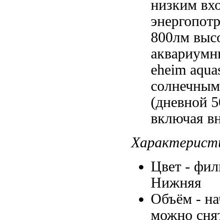
низким
вх
энергопот
800лм
высо
аквариумн
eheim aquas
солнечны
(дневной
5
включая в
Характерист
Цвет -
фил
Нижняя
Объём -
на
можно сня