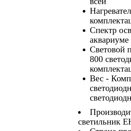
всей
Нагреват
комплекта
Спектр ос
аквариуме
Световой 
800
свето
комплекта
Вес -
Комп
светодиод
светодиод
Производи
светильник
E