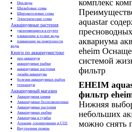
комплекс
комп
Цихлиды
Шильбовые сомы
Преимуществ
Широкоголовые сомы
Электрические сомы
aquastar
содер
Аквариумные растения
пресноводны
укореняющиеся в грунте
плавающие в толще воды
аквариума
акв
плавающие на поверхности
воды
eheim
Оснаще
Книги по аквариумистике
системой жиз
про аквариум
аквариумные рыбки
фильтр
аквариумные растения
дизайн аквариума
болезни аквариумных рыбок
EHEIM aqua
террариум
Аквариумный магазин
фильтр eheim
Аквариумная химия
Нижняя
выбо
Аквариумные беспозвоночные
Аквариумные растения
небольших а
Аквариумные рыбки
Аквариумы и тумбы
можно снять 
Аэрация, озонирование и CO2
Внутренние помпы