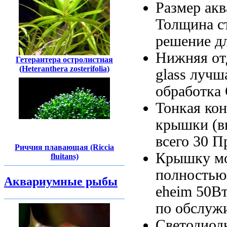
Размер ак
Толщина с
решение д
Нижняя от
Гетерантера остролистная
(Heteranthera zosterifolia)
glass лучш
обработка
Тонкая ко
крышки (в
всего 30
Пр
Риччия плавающая (Riccia
Крышку м
fluitans)
полность
Аквариумные рыбы
eheim 50В
по обслуж
Светодиод