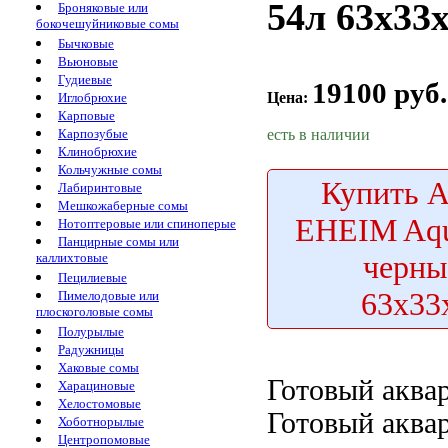
54л 63х33
Броняковые или
бокочешуйниковые сомы
Бычковые
Вьюновые
Гудиевые
19100 руб.
Цена:
Иглобрюхие
Карповые
есть в наличии
Карпозубые
Клинобрюхие
Кольчужные сомы
Купить
А
Лабиринтовые
Мешкожаберные сомы
EHEIM Aqu
Нотоптеровые или спиноперые
Панцирные сомы или
черны
каллихтовые
Пецилиевые
63х33
Пимелодовые или
плоскоголовые сомы
Полурылые
Радужницы
Хаковые сомы
Готовый акв
Харациновые
Хелостомовые
Готовый акв
Хоботнорылые
Центропомовые