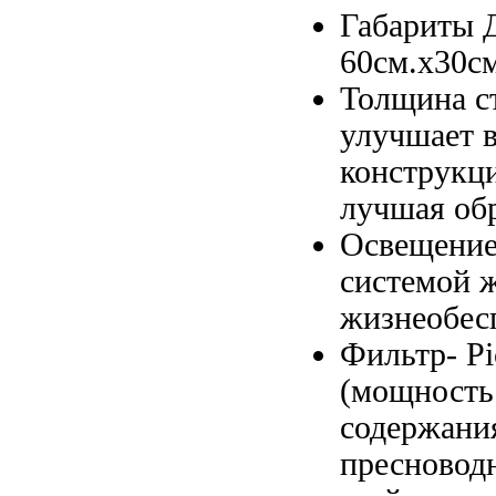
Габариты
60см.x30с
Толщина с
улучшает 
конструкц
лучшая об
Освещени
системой 
жизнеобесп
Фильтр- P
(мощност
содержани
пресновод