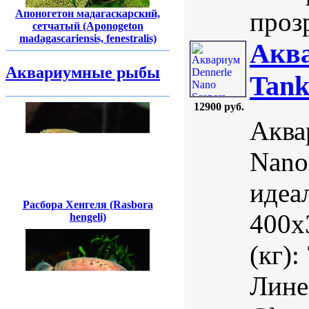
прозр
Апоногетон мадагаскарский,
сетчатый (Aponogeton
madagascariensis, fenestralis)
Аква
Аквариумные рыбы
Tank
12900 руб.
Аква
Nano 
идеа
Расбора Хенгеля (Rasbora
400х
hengeli)
(кг):
Лине