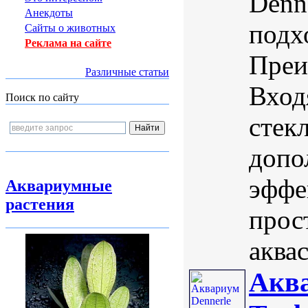
Denn
Анекдоты
подх
Сайты о животных
Реклама на сайте
Преи
Различные статьи
Вход
Поиск по сайту
стек
допо
эффе
Аквариумные
растения
прос
аквас
Аква