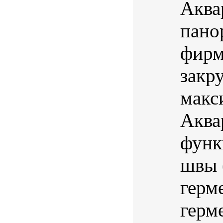
Аква
пано
фирм
закр
макс
Аква
функ
швы 
герм
герм