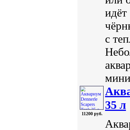
идёт
чёрн
с те
Небо
аква
мини
Аква
35 л
11200 руб.
Аква