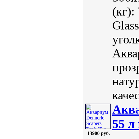
(кг)
Glass
угол
Аква
проз
нату
качес
Аква
55 л
13900 руб.