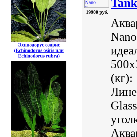
Tank
19900 руб.
Аква
Nano 
Эхинодорус озирис
идеа
(Echinodorus osiris или
Echinodorus rubra)
500х
(кг):
Лине
Glass
угол
Аква