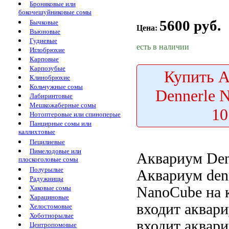
Броняковые или
бокочешуйниковые сомы
5600 руб.
Бычковые
Цена:
Вьюновые
Гудиевые
есть в наличии
Иглобрюхие
Карповые
Карпозубые
Купить
А
Клинобрюхие
Кольчужные сомы
Dennerle 
Лабиринтовые
Мешкожаберные сомы
10
Нотоптеровые или спиноперые
Панцирные сомы или
каллихтовые
Пецилиевые
Пимелодовые или
Аквариум Den
плоскоголовые сомы
Полурылые
Аквариум denn
Радужницы
NanoCube на
Хаковые сомы
Харациновые
входит аквар
Хелостомовые
Хоботнорылые
входит аквар
Центропомовые