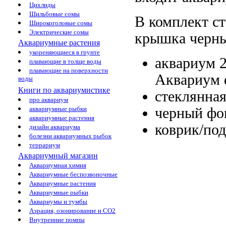
Цихлиды
Шильбовые сомы
В комплект
с
Широкоголовые сомы
Электрические сомы
крышка черн
Аквариумные растения
укореняющиеся в грунте
аквариум 
плавающие в толще воды
плавающие на поверхности
Аквариум d
воды
Книги по аквариумистике
стеклянна
про аквариум
черный фо
аквариумные рыбки
аквариумные растения
коврик/по
дизайн аквариума
болезни аквариумных рыбок
террариум
Аквариумный магазин
Аквариумная химия
Аквариумные беспозвоночные
Аквариумные растения
Аквариумные рыбки
Аквариумы и тумбы
Аэрация, озонирование и CO2
Внутренние помпы