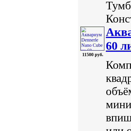
Тумб
Конс
Аква
60 л
11500 руб.
Комп
квад
объё
мини
впиш
или 