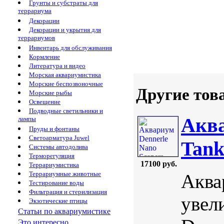
Грунты и субстраты для
террариума
Декорации
Декорации и укрытия для
террариумов
Инвентарь для обслуживания
Кормление
Литература и видео
Морская аквариумистика
Морские беспозвоночные
Другие тов
Морские рыбы
Освещение
Подводные светильники и
Аква
лампы
Пруды и фонтаны
Светоарматура Juwel
Tank
Системы автодолива
Терморегуляция
17100 руб.
Террариумистика
Террариумные животные
Аква
Тестирование воды
Фильтрация и стерилизация
увел
Экзотические птицы
Статьи по аквариумистике
Это интересно...