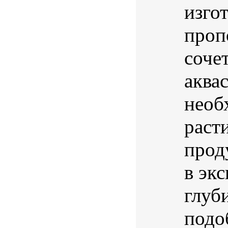
изго
проп
соче
аква
необ
раст
прод
в эк
глуб
подо