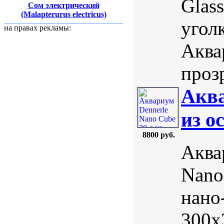
Glass
Сом электрический
(Malapterurus electricus)
угол
на правах рекламы:
Аква
прозр
Аква
из о
8800 руб.
Аква
Nano
нано
300х