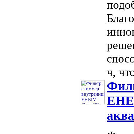
подо
Благ
инно
реше
спосо
ч, что
Фил
EHEI
аква