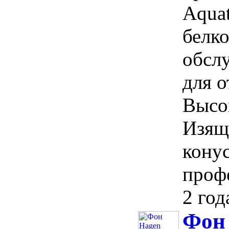
Aquat
белк
обсл
для о
Высок
Изящ
конус
профе
2 год
Фон 