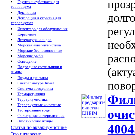
проз
Грунты и субстраты для
террариума
Декорации
долг
Декорации и укрытия для
террариумов
регу
Инвентарь для обслуживания
Кормление
Литература и видео
необ
Морская аквариумистика
Морские беспозвоночные
расп
Морские рыбы
Освещение
Подводные светильники и
(акту
лампы
Пруды и фонтаны
повор
Светоарматура Juwel
Системы автодолива
Терморегуляция
Фил
Террариумистика
Террариумные животные
очи
Тестирование воды
Фильтрация и стерилизация
Экзотические птицы
4004
Статьи по аквариумистике
Это интересно...