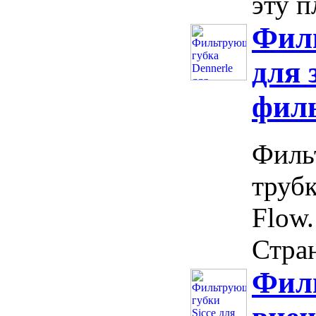
эту п
Филь
для 
филь
Филь
трубк
Flow.
Стран
Филь