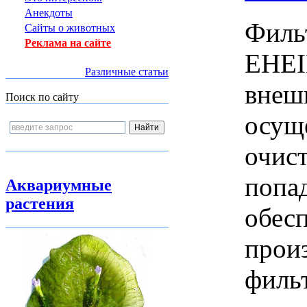
Анекдоты
Филь
Сайты о животных
Реклама на сайте
EHEI
Различные статьи
внеш
Поиск по сайту
осущ
очис
попа
Аквариумные
растения
обес
прои
фильт