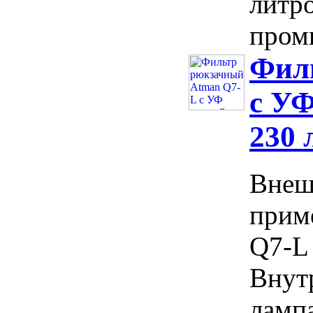
литро
промы
Фил
с УФ
230 
Внеш
прим
Q7-L
Внут
ламп