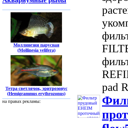
Аквариумные рыбы
расте
уком
филь
FILT
Моллинезия парусная
(Mollinesia velifera)
филь
REFI
pad 
Тетра светлячок, эритрозонус
(Hemigrammus erythrozonus)
Фил
на правах рекламы:
прот