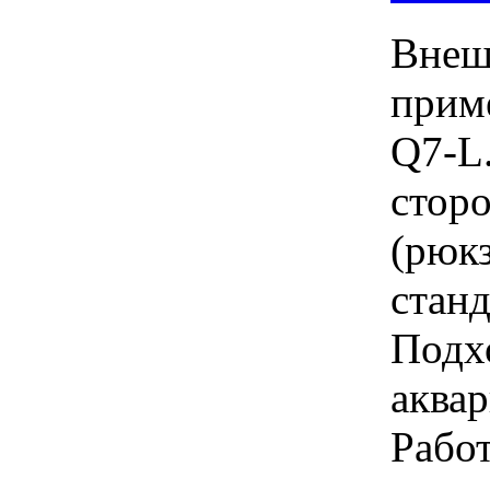
Внеш
прим
Q7-L
сторо
(рюк
станд
Подх
аква
Работ