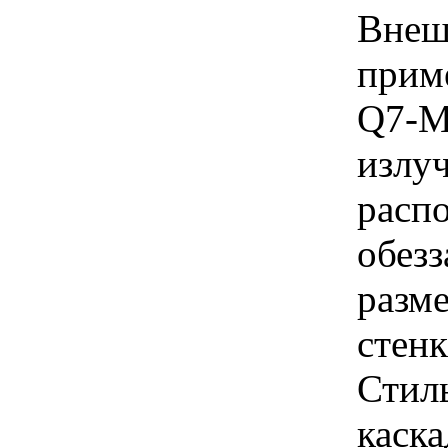
Внеш
прим
Q7-M
излу
расп
обезз
разм
стенк
Стил
каска