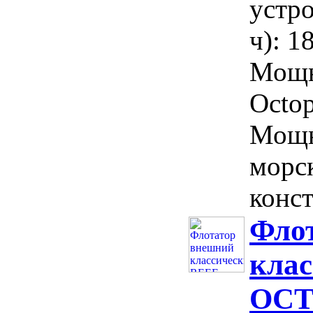
устр
ч): 1
Мощн
Octop
Мощн
морс
конст
Фло
кла
OCT