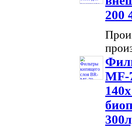
вне
200 
Прои
произ
Фил
MF-7
140х
биоп
300л