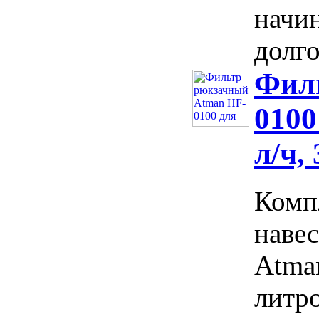
начин
долго
Фил
0100
л/ч,
Комп
наве
Atman
литро