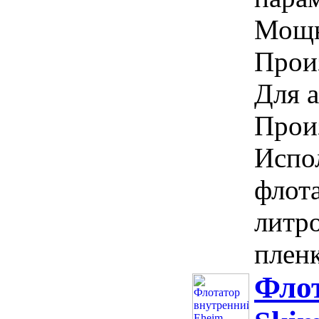
Мощн
Произ
Для а
Прои
Испо
флота
литр
пленк
Флот