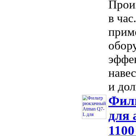
Произ
в ча
прим
обор
эффе
наве
и дол
Фил
для 
1100