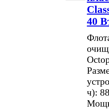
Clas
40 В
Флот
очищ
Octop
Разм
устро
ч): 8
Мощн