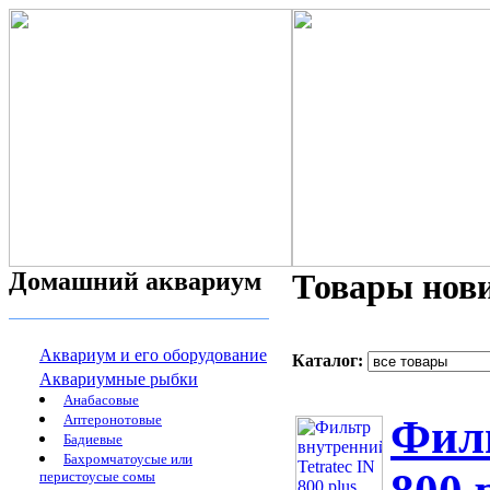
Домашний аквариум
Товары нов
Аквариум и его оборудование
Каталог:
Аквариумные рыбки
Анабасовые
Аптеронотовые
Филь
Бадиевые
Бахромчатоусые или
перистоусые сомы