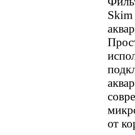
Филь
Skim
аква
Прост
испол
подк
аква
совре
микр
от к