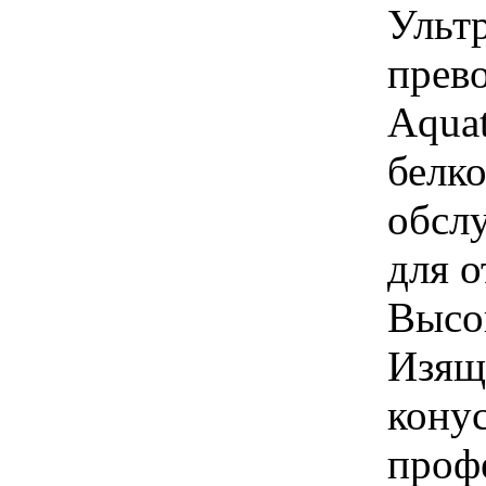
Ульт
прев
Aquat
белк
обсл
для о
Высок
Изящ
конус
профе