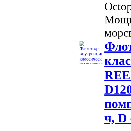
Octop
Мощн
морск
Фло
кла
REEF
D120
помп
ч, D