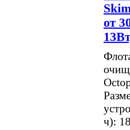
Skim
от 3
13Вт
Флот
очищ
Octo
Разме
устр
ч): 1