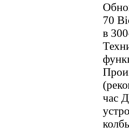
Обно
70 Bi
в 30
Техн
функ
Прои
(реко
час Д
устр
колбы