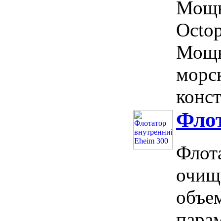
Мощн
Octop
Мощн
морс
конст
Флот
Флот
очищ
объе
парам