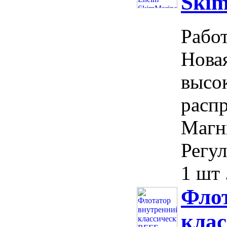
Skim
Работ
Новая
высо
расп
Магн
Регул
1 шт .
Фло
кла