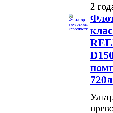
2 год
Фло
кла
REEF
D150
помп
720л
Ульт
прев