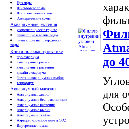
Цихлиды
хара
Шильбовые сомы
Широкоголовые сомы
фильт
Электрические сомы
Аквариумные растения
Филь
укореняющиеся в грунте
плавающие в толще воды
плавающие на поверхности
Atma
воды
Книги по аквариумистике
про аквариум
до 4
аквариумные рыбки
аквариумные растения
дизайн аквариума
Угло
болезни аквариумных рыбок
террариум
Аквариумный магазин
для о
Аквариумная химия
Аквариумные беспозвоночные
Особ
Аквариумные растения
Аквариумные рыбки
Аквариумы и тумбы
устр
Аэрация, озонирование и CO2
Внутренние помпы