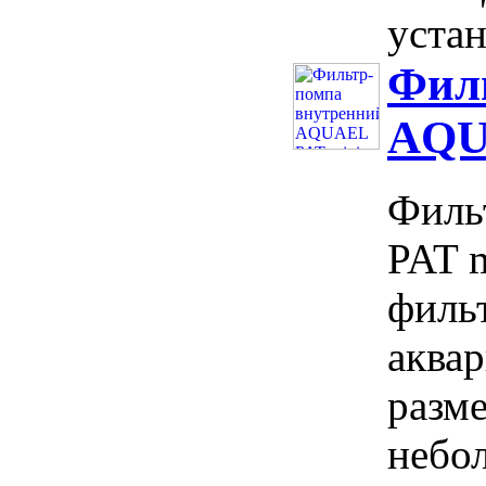
устан
Фил
AQUA
Филь
PAT 
фильт
аквар
разме
небо