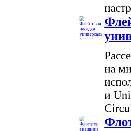
настр
Флей
уни
Расс
на м
испо
и Uni
Circu
Фло