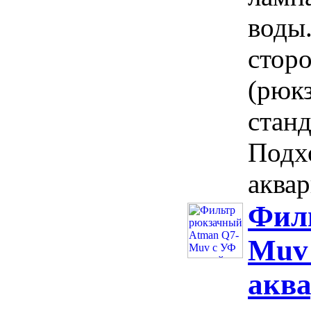
воды
сторо
(рюк
станд
Подх
аквар
Фил
Muv 
аква