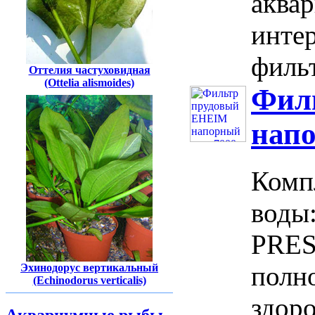
аква
инте
фильт
Оттелия частуховидная
(Ottelia alismoides)
Фил
напо
Комп
воды
PRES
полн
Эхинодорус вертикальный
(Echinodorus verticalis)
здор