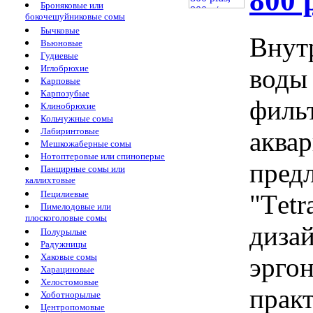
800 p
Броняковые или
бокочешуйниковые сомы
Бычковые
Внут
Вьюновые
Гудиевые
Иглобрюхие
воды 
Карповые
Карпозубые
фильт
Клинобрюхие
Кольчужные сомы
Лабиринтовые
аква
Мешкожаберные сомы
Нотоптеровые или спиноперые
пред
Панцирные сомы или
каллихтовые
Пецилиевые
"Tеtr
Пимелодовые или
плоскоголовые сомы
дизай
Полурылые
Радужницы
Хаковые сомы
эрго
Харациновые
Хелостомовые
прак
Хоботнорылые
Центропомовые