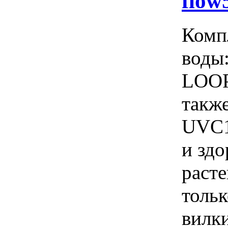
flow
Комп
воды
LOOP
такж
UVC1
и здо
расте
толь
вилки