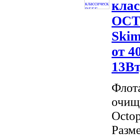
кла
OCT
Skim
от 4
13Вт
Флот
очищ
Octo
Разме