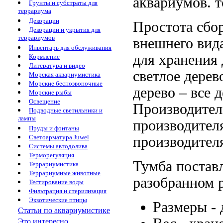
аквариумов.
т
Грунты и субстраты для
террариума
Декорации
Простота сбо
Декорации и укрытия для
террариумов
внешнего вид
Инвентарь для обслуживания
для хранения
Кормление
Литература и видео
светлое дере
Морская аквариумистика
Морские беспозвоночные
дерево
– все
д
Морские рыбы
Освещение
Производител
Подводные светильники и
лампы
производител
Пруды и фонтаны
Светоарматура Juwel
производител
Системы автодолива
Терморегуляция
Тумба постав
Террариумистика
Террариумные животные
разобранном
Тестирование воды
Фильтрация и стерилизация
Экзотические птицы
Размеры -
Статьи по аквариумистике
Это интересно...