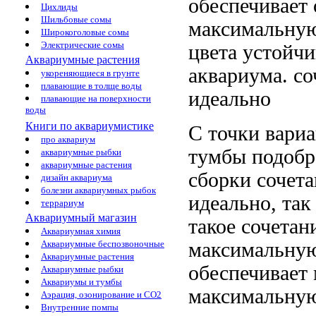
обеспечивает
Цихлиды
Шильбовые сомы
максимальну
Широкоголовые сомы
Электрические сомы
цвета
устойчи
Аквариумные растения
аквариума.
со
укореняющиеся в грунте
плавающие в толще воды
идеально
плавающие на поверхности
воды
Книги по аквариумистике
С точки
вариа
про аквариум
тумбы подоб
аквариумные рыбки
аквариумные растения
сборки
сочета
дизайн аквариума
болезни аквариумных рыбок
идеально, та
террариум
Аквариумный магазин
такое сочетан
Аквариумная химия
максимальную
Аквариумные беспозвоночные
Аквариумные растения
обеспечивает
Аквариумные рыбки
Аквариумы и тумбы
максимальную
Аэрация, озонирование и CO2
Внутренние помпы