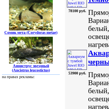
Прямоу
78100 руб.
Вариан
белый,
Сомик мета (Corydoras metae)
освеще
нагрев
Аквар
черн
Анциструс звездный
(Ancistrus leucostictus)
Прямоу
53900 руб.
на правах рекламы:
Вариан
белый,
освеще
нагрев