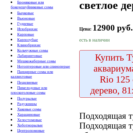
светлое де
Броняковые или
бокочешуйниковые сомы
Бычковые
Вьюновые
Гудиевые
12900 руб.
Цена:
Иглобрюхие
Карповые
есть в наличии
Карпозубые
Клинобрюхие
Кольчужные сомы
Купить
Т
Лабиринтовые
Мешкожаберные сомы
аквариу
Нотоптеровые или спиноперые
Панцирные сомы или
Rio 125
каллихтовые
Пецилиевые
дерево, 8
Пимелодовые или
плоскоголовые сомы
Полурылые
Радужницы
Хаковые сомы
Подходящая т
Харациновые
Хелостомовые
Подходящая т
Хоботнорылые
Центропомовые