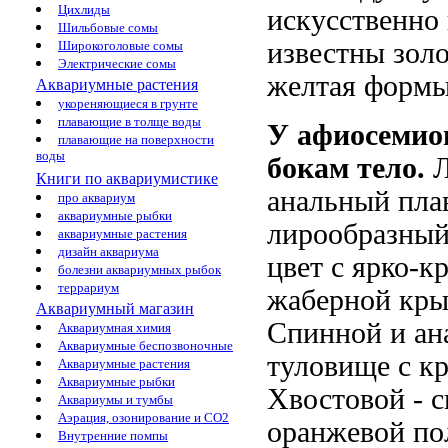
Цихлиды
искусственно
Шильбовые сомы
известны золо
Широкоголовые сомы
Электрические сомы
желтая формы
Аквариумные растения
укореняющиеся в грунте
плавающие в толще воды
У афиосемио
плавающие на поверхности
воды
бокам тело.
Л
Книги по аквариумистике
анальный пла
про аквариум
аквариумные рыбки
лирообразный
аквариумные растения
дизайн аквариума
цвет с ярко-к
болезни аквариумных рыбок
террариум
жаберной кры
Аквариумный магазин
Спинной и ана
Аквариумная химия
Аквариумные беспозвоночные
туловище с к
Аквариумные растения
Аквариумные рыбки
Хвостовой - с
Аквариумы и тумбы
Аэрация, озонирование и CO2
оранжевой пол
Внутренние помпы