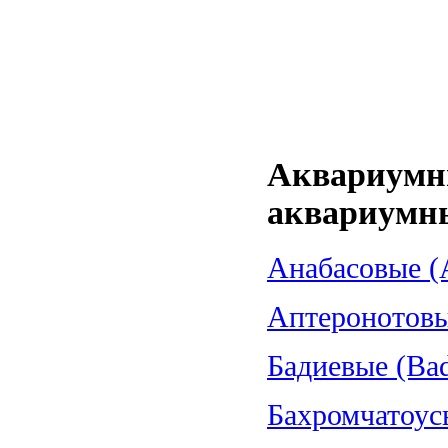
Аквариумн
аквариумн
Анабасовые (A
Аптеронотовые
Бадиевые (Bad
Бахромчатоус