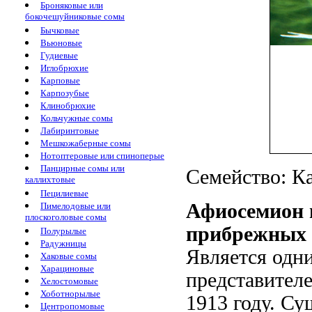
Броняковые или
бокочешуйниковые сомы
Бычковые
Вьюновые
Гудиевые
Иглобрюхие
Карповые
Карпозубые
Клинобрюхие
Кольчужные сомы
Лабиринтовые
Мешкожаберные сомы
Нотоптеровые или спиноперые
Панцирные сомы или
Семейство: Ка
каллихтовые
Пецилиевые
Афиосемион
Пимелодовые или
плоскоголовые сомы
прибрежных в
Полурылые
Радужницы
Является одн
Хаковые сомы
Харациновые
представителе
Хелостомовые
Хоботнорылые
1913 году. Су
Центропомовые