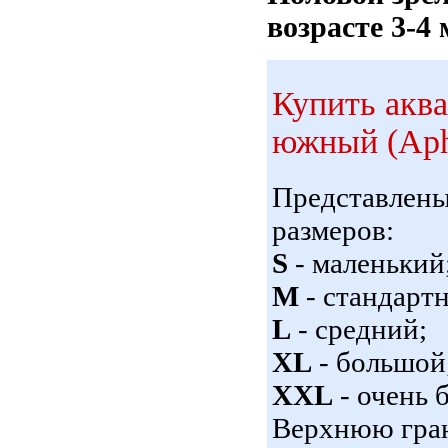
возрасте 3-4 
Купить акв
южный (Aphy
Представлен
размеров:
S
- маленький
M
- стандарт
L
- средний;
XL
- большой
XXL
- очень 
Верхнюю гран