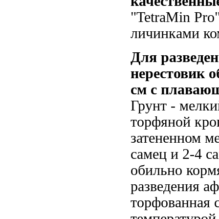
качественны
"TetraMin Pro
личинками ко
Для разведе
нерестовик о
см с плаваю
Грунт - мелк
торфяной кро
затененном ме
самец и 2-4 с
обильно корм
разведения а
торфованная с
температурой 