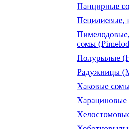
Панцирные со
Пецилиевые, и
Пимелодовые,
сомы (Pimelod
Полурылые (H
Радужницы (Me
Хаковые сомы
Харациновые (
Хелостомовые 
Хоботнорылые