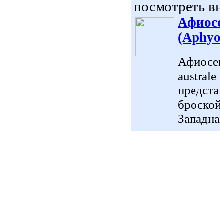
посмотреть вн
Афиос
(Aphyos
Афиосе
austral
предста
броской
Западна