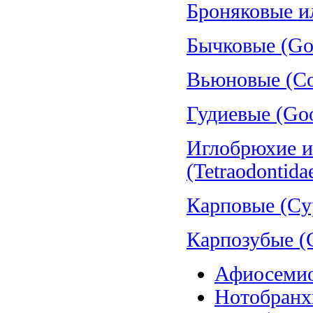
Броняковые и
Бычковые (Gob
Вьюновые (Cob
Гудиевые (Goo
Иглобрюхие и
(Tetraodontida
Карповые (Cyp
Карпозубые (C
Афиосемио
Нотобранхи