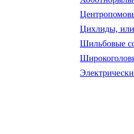
Центропомовы
Цихлиды, или 
Шильбовые со
Широкоголовы
Электрические