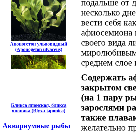
подальше от д
несколько дне
вести себя ка
афиосемиона 
своего вида 
Апоногетон ульвовидный
(Aponogeton ulvaceus)
миролюбивыми
среднем слое 
Содержать а
закрытом све
(на 1 пару р
Бликса японская, бликса
зарослями ра
японика (Blyxa japonica)
также плава
Аквариумные рыбы
желательно пр