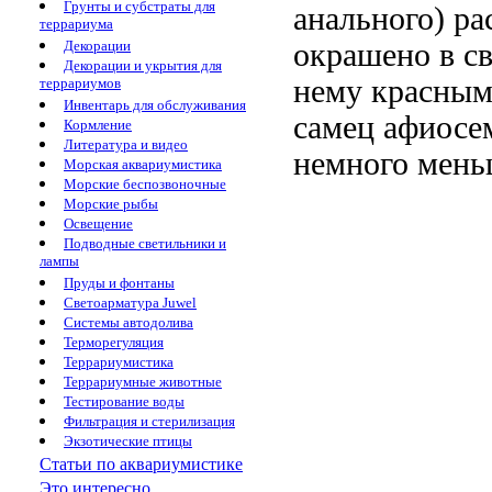
Грунты и субстраты для
анального) р
террариума
Декорации
окрашено в с
Декорации и укрытия для
нему красным
террариумов
Инвентарь для обслуживания
самец афиосем
Кормление
Литература и видео
немного мень
Морская аквариумистика
Морские беспозвоночные
Морские рыбы
Освещение
Подводные светильники и
лампы
Пруды и фонтаны
Светоарматура Juwel
Системы автодолива
Терморегуляция
Террариумистика
Террариумные животные
Тестирование воды
Фильтрация и стерилизация
Экзотические птицы
Статьи по аквариумистике
Это интересно...