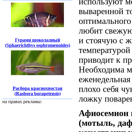
используют м
вываренной т
оптимального
любит свежую
и стоячую с ж
Гурами шоколадный
(Sphaerichthys osphromenoides)
температурой 
приводит к п
Необходима м
еженедельная
плохо себя чу
Расбора краснохвостая
(Rasbora borapetensis)
ложку поварен
на правах рекламы:
Афиосемион 
(мотыль, даф