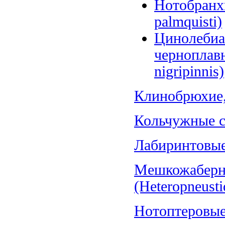
Нотобранх
palmquisti)
Цинолебиа
черноплав
nigripinnis)
Клинобрюхие, 
Кольчужные со
Лабиринтовые 
Мешкожаберн
(Heteropneusti
Нотоптеровые,