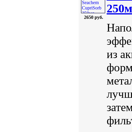
250
2650 руб.
Напо
эффе
из а
форм
мета
лучш
зате
филь