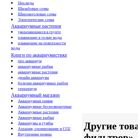
Цихлиды
Шильбовые сомы
Широкоголовые сомы
Электрические сомы
Аквариумные растения
укореняющиеся в грунте
плавающие в толще воды
плавающие на поверхности
воды
Книги по аквариумистике
про аквариум
аквариумные рыбки
аквариумные растения
дизайн аквариума
болезни аквариумных рыбок
террариум
Аквариумный магазин
Аквариумная химия
Аквариумные беспозвоночные
Аквариумные растения
Аквариумные рыбки
Другие тов
Аквариумы и тумбы
Аэрация, озонирование и CO2
фильтров»
Внутренние помпы