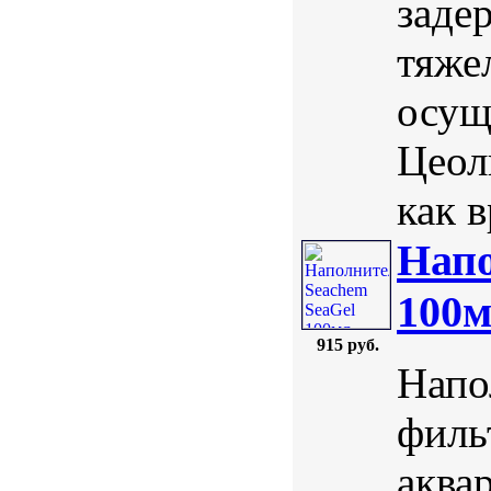
заде
тяже
осущ
Цеол
как в
Напо
100
915 руб.
Напо
филь
аква