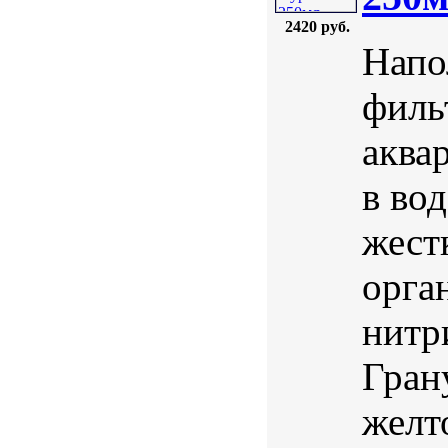
2420 руб.
Напо
филь
аква
в во
жест
орга
нитр
Гран
желт