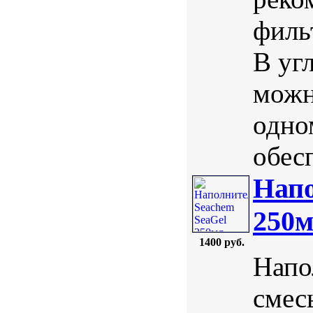
филь
В уг
можн
одно
обес
Напо
250
1400 руб.
Напо
смес