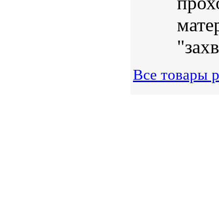
прох
мате
"захв
Все товары р