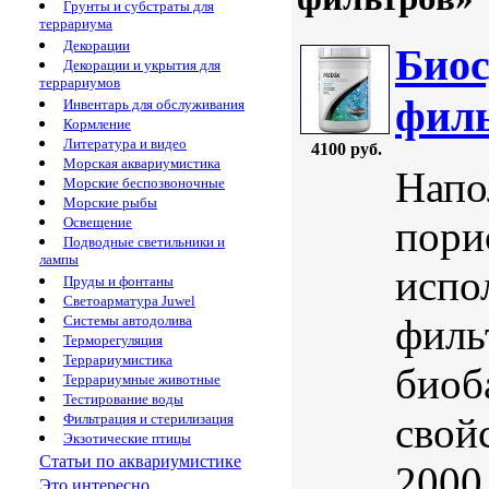
Грунты и субстраты для
террариума
Декорации
Биос
Декорации и укрытия для
террариумов
филь
Инвентарь для обслуживания
Кормление
Литература и видео
4100 руб.
Морская аквариумистика
Напо
Морские беспозвоночные
Морские рыбы
пори
Освещение
Подводные светильники и
лампы
испо
Пруды и фонтаны
Светоарматура Juwel
филь
Системы автодолива
Терморегуляция
Террариумистика
биоб
Террариумные животные
Тестирование воды
свой
Фильтрация и стерилизация
Экзотические птицы
Статьи по аквариумистике
2000
Это интересно...