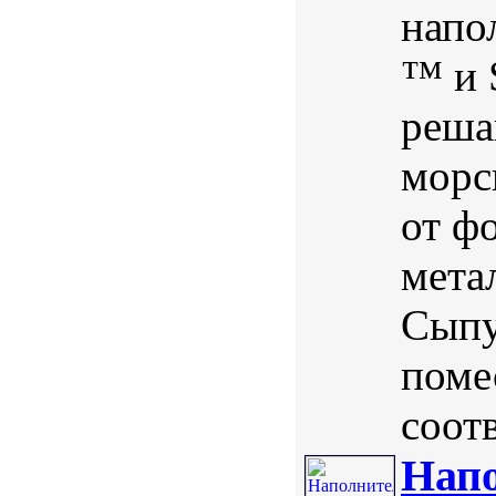
напо
™ и 
реша
морс
от ф
мета
Сыпу
поме
соотв
Напо