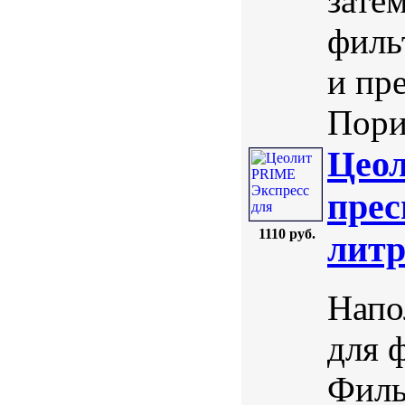
зате
филь
и пр
Порис
Цеол
прес
1110 руб.
лит
Напо
для 
Филь