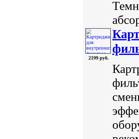
Темн
абсо
Карт
филь
2199 руб.
Карт
филь
смен
эффе
обор
реко