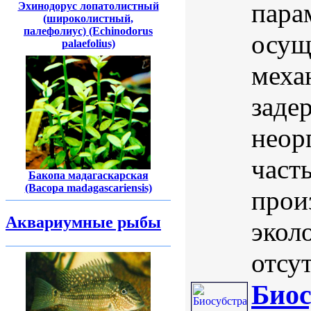
пара
Эхинодорус лопатолистный
(широколистный,
палефолиус) (Echinodorus
осущ
palaefolius)
меха
заде
неор
част
Бакопа мадагаскарская
(Bacopa madagascariensis)
прои
Аквариумные рыбы
экол
отсут
Биос