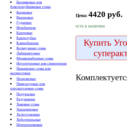
Броняковые или
бокочешуйниковые сомы
4420 руб.
Бычковые
Цена:
Вьюновые
Гудиевые
есть в наличии
Иглобрюхие
Карповые
Карпозубые
Купить
Уго
Клинобрюхие
Кольчужные сомы
суперакт
Лабиринтовые
Мешкожаберные сомы
Нотоптеровые или спиноперые
Панцирные сомы или
каллихтовые
Комплектуетс
Пецилиевые
Пимелодовые или
плоскоголовые сомы
Полурылые
Радужницы
Хаковые сомы
Харациновые
Хелостомовые
Хоботнорылые
Центропомовые