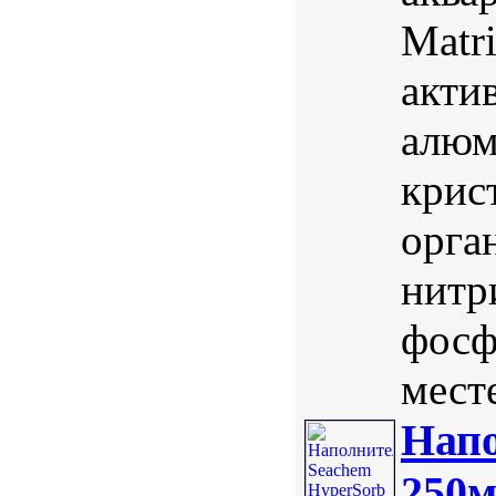
Matr
акти
алюм
крис
орга
нитр
фосф
мест
Напо
250