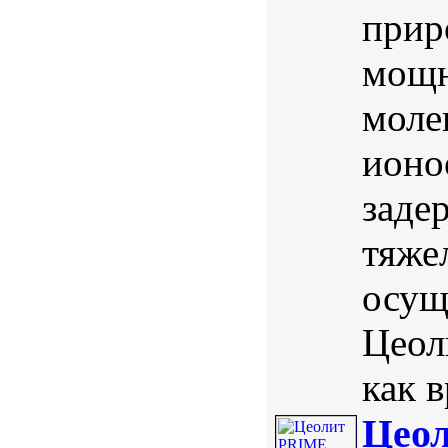
прир
мощн
моле
ионо
заде
тяже
осущ
Цеол
как в
Цеол