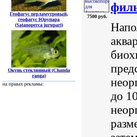
филь
Геофагус перламутровый,
7500 руб.
геофагус Юрупара
Напо
(Satanoperca jurupari)
аква
биох
пред
Окунь стеклянный (Chanda
ranga)
неор
на правах рекламы:
до 1
неор
разм