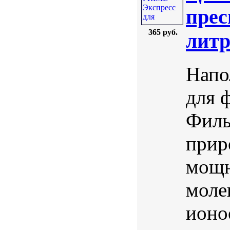
прес
365 руб.
лит
Напо
для 
Филь
прир
мощн
моле
ионо