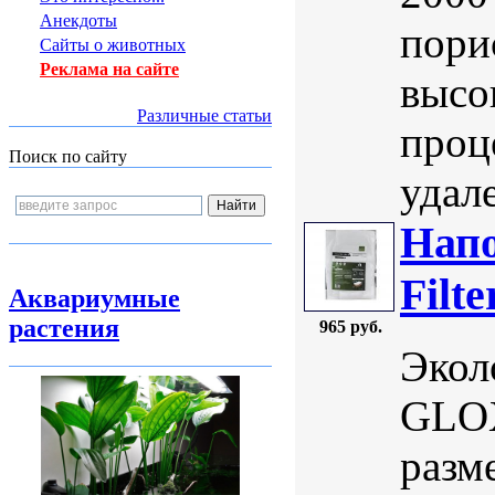
Анекдоты
пори
Сайты о животных
Реклама на сайте
высо
Различные статьи
проце
Поиск по сайту
удал
Нап
Filt
Аквариумные
растения
965 руб.
Экол
GLOX
разм