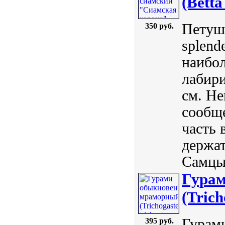
(Betta
Петушо
350 руб.
splend
наибо
лабир
см. Не
сообщ
часть 
держат
Самцы 
Гура
(Trich
Гурами
395 руб.