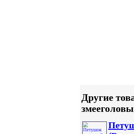
Другие тов
змееголовы
Петуш