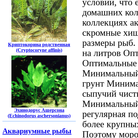
условии, что
домашних кол
коллекциях а
скромные
хищ
размеры рыб.
Криптокорина родственная
(Cryptocoryne affinis)
на
литров Оп
Оптимальные 
Минимальный
грунт Миним
сыпучий чис
Минимальны
Эхинодорус Ашерсона
регулярная п
(Echinodorus aschersonianus)
более крупн
Аквариумные рыбы
Поэтому
моро