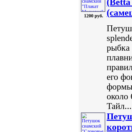
(Betta
(саме
1200 руб.
Петушо
splend
рыбка
плавни
правил
его ф
формы 
около 
Тайл...
Петуш
коротк