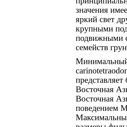
принципиальн
значения
имее
яркий свет
др
крупными по
подвижными с
семейств
грун
Минимальны
carinotetraodo
представляет 
Восточная Аз
Восточная Аз
поведением 
Максимальны
размеры
фильт