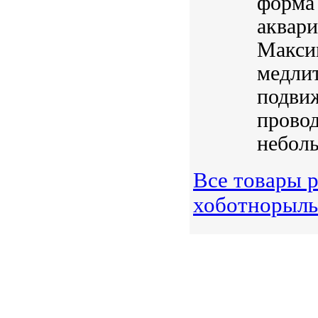
форма 
аквар
Максим
медли
подви
провод
неболь
Все товары р
хоботнорыл