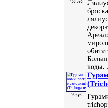
Лялиус
450 руб.
броск
лялиус
декора
Ареал:
мирол
обитат
Большу
воды. .
Гура
(Trich
Гурами
95 руб.
tricho