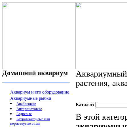
Домашний аквариум
Аквариумный 
растения, ак
Аквариум и его оборудование
Аквариумные рыбки
Анабасовые
Каталог:
Аптеронотовые
Бадиевые
В этой катег
Бахромчатоусые или
перистоусые сомы
аквариумны