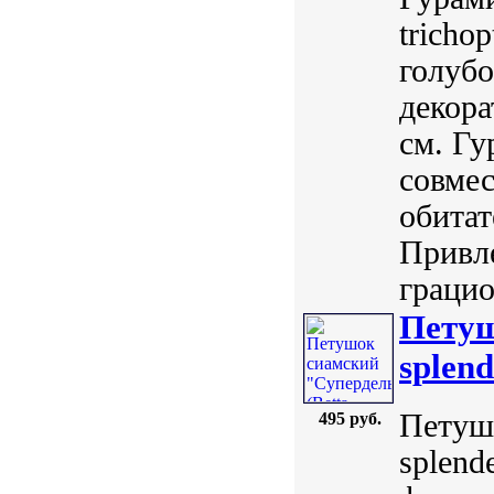
tricho
голубо
декора
см. Г
совме
обитат
Привле
грацио
Петуш
splend
Петушо
495 руб.
splend