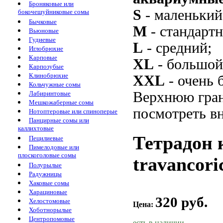
Броняковые или
S
- маленький
бокочешуйниковые сомы
Бычковые
M
- стандарт
Вьюновые
Гудиевые
L
- средний;
Иглобрюхие
Карповые
XL
- большой
Карпозубые
Клинобрюхие
XXL
- очень 
Кольчужные сомы
Верхнюю гран
Лабиринтовые
Мешкожаберные сомы
посмотреть вн
Нотоптеровые или спиноперые
Панцирные сомы или
каллихтовые
Тетрадон 
Пецилиевые
Пимелодовые или
плоскоголовые сомы
travancori
Полурылые
Радужницы
Хаковые сомы
Харациновые
320 руб.
Хелостомовые
Цена:
Хоботнорылые
Центропомовые
есть в наличии