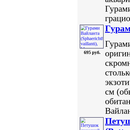
Гурами
грацио
Гурам
Гурами
оригин
695 руб.
скромн
стольк
экзоти
см (об
обитан
Вайлан
Петуш