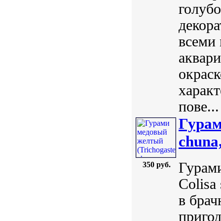
голубо
декора
всеми
аквар
окраск
харак
пове...
Гурам
chuna,
Гурами
350 руб.
Colisa
в брач
пригод