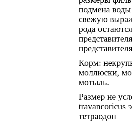
подмена вод
свежую
выра
рода остаютс
представител
представител
Корм: некру
моллюски, м
мотыль.
Размер не
усл
travancoricus
тетраодон