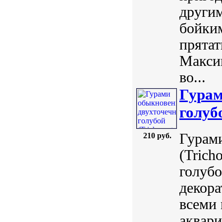
други
бойки
прятат
Максим
во...
Гурам
голубо
Гурам
210 руб.
(Tricho
голубо
декора
всеми
аквари