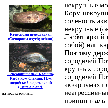
некрупные м
Корм некруп
соленость
акв
некрупные
(о
Ктенопома шоколадная
Любят яркий
(Ctenopoma oxyrhynchum)
собой) или
ка
Поэтому держ
сородичей По
крупных соро
Серебряный нож Бланша,
сородичей По
Рыба-нож бланша, Нож
индийский королевский
аквариумах п
(Chitala blanci)
неагрессивн
на правах рекламы:
принципиаль