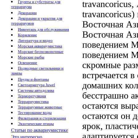
travancoricus,
Грунты и субстраты для
террариума
travancoricus)
Декорации
Декорации и укрытия для
Восточная Аз
террариумов
Инвентарь для обслуживания
Восточная Аз
Кормление
Литература и видео
поведением 
Морская аквариумистика
Морские беспозвоночные
поведением М
Морские рыбы
скромные раз
Освещение
Подводные светильники и
встречается в
лампы
Пруды и фонтаны
домашних ко
Светоарматура Juwel
Системы автодолива
бесстрашно
ак
Терморегуляция
Террариумистика
остаются вы
Террариумные животные
Тестирование воды
остаются
он д
Фильтрация и стерилизация
ярок, пластич
Экзотические птицы
Статьи по аквариумистике
адаптируется
Это интересно...