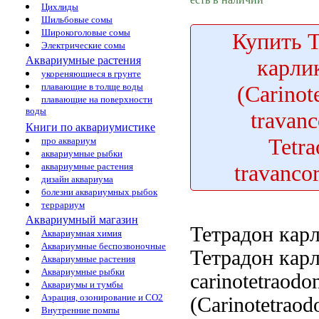
Цихлиды
Шильбовые сомы
Широкоголовые сомы
Купить
Т
Электрические сомы
Аквариумные растения
карли
укореняющиеся в грунте
(Carinot
плавающие в толще воды
плавающие на поверхности
воды
travanc
Книги по аквариумистике
Tetr
про аквариум
аквариумные рыбки
travanco
аквариумные растения
дизайн аквариума
болезни аквариумных рыбок
террариум
Аквариумный магазин
Тетрадон кар
Аквариумная химия
Аквариумные беспозвоночные
Тетрадон кар
Аквариумные растения
Аквариумные рыбки
carinotetraodo
Аквариумы и тумбы
Аэрация, озонирование и CO2
(Carinotetraod
Внутренние помпы