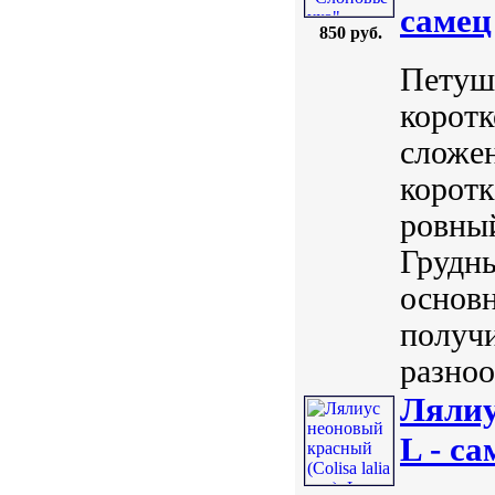
самец
850 руб.
Петуш
коротк
сложен
корот
ровный
Грудн
основн
получи
разноо
Лялиу
L - са