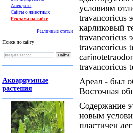
Анекдоты
условиям отл
Сайты о животных
travancoricus
Реклама на сайте
карликовый т
Различные статьи
travancoricus 
Поиск по сайту
travancoricus 
carinotetraodo
travancoricus 
Аквариумные
Ареал -
был о
растения
Восточная
об
Содержание 
новым услови
пластичен лег