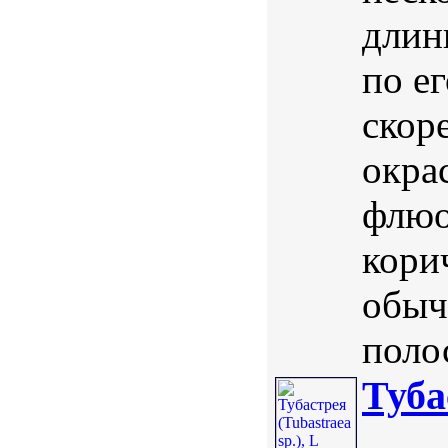
длин
по е
скор
окра
флюо
кори
обыч
полос
Туба