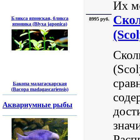
Их м
Скол
Бликса японская, бликса
8995 руб.
японика (Blyxa japonica)
(Scol
Скол
(Scol
срав
Бакопа мадагаскарская
(Bacopa madagascariensis)
соде
Аквариумные рыбы
дост
знач
Расп