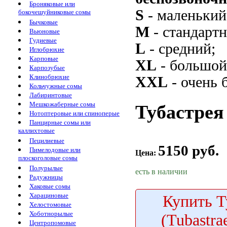
Броняковые или
S
- маленький
бокочешуйниковые сомы
Бычковые
M
- стандарт
Вьюновые
Гудиевые
L
- средний;
Иглобрюхие
Карповые
XL
- большой
Карпозубые
Клинобрюхие
XXL
- очень 
Кольчужные сомы
Лабиринтовые
Мешкожаберные сомы
Тубастрея 
Нотоптеровые или спиноперые
Панцирные сомы или
каллихтовые
Пецилиевые
5150 руб.
Пимелодовые или
Цена:
плоскоголовые сомы
Полурылые
есть в наличии
Радужницы
Хаковые сомы
Харациновые
Купить
Т
Хелостомовые
Хоботнорылые
(Tubastra
Центропомовые