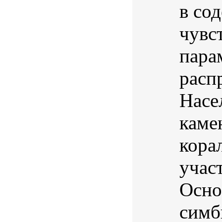
в со
чувс
пара
расп
Насе
каме
кора
учас
Осно
симб