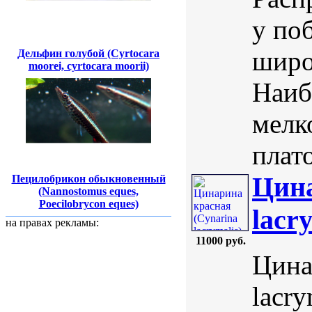
у по
широ
Дельфин голубой (Cyrtocara
moorei, cyrtocara moorii)
Наиб
мелк
плат
Цина
Пецилобрикон обыкновенный
(Nannostomus eques,
Poecilobrycon eques)
lacr
на правах рекламы:
11000 руб.
Цина
lacr