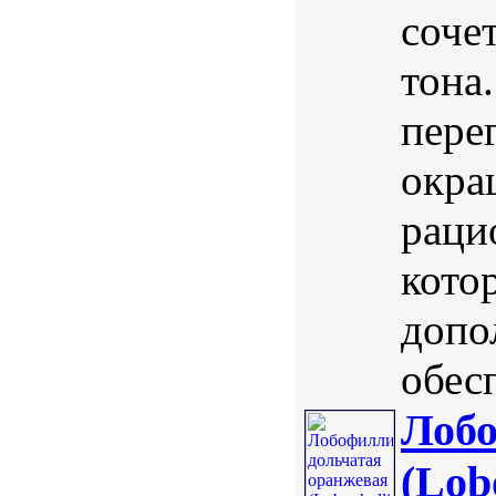
соче
тона
пере
окра
раци
кото
допо
обес
Лобо
(Lob