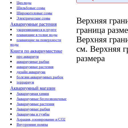
Цихлиды
Шильбовые сомы
Широкоголовые сомы
Верхняя гран
Электрические сомы
Аквариумные растения
граница разм
укореняющиеся в грунте
плавающие в толще воды
Верхняя гран
плавающие на поверхности
воды
см.
Верхняя г
Книги по аквариумистике
размера
про аквариум
аквариумные рыбки
аквариумные растения
дизайн аквариума
болезни аквариумных рыбок
террариум
Аквариумный магазин
Аквариумная химия
Аквариумные беспозвоночные
Аквариумные растения
Аквариумные рыбки
Аквариумы и тумбы
Аэрация, озонирование и CO2
Внутренние помпы