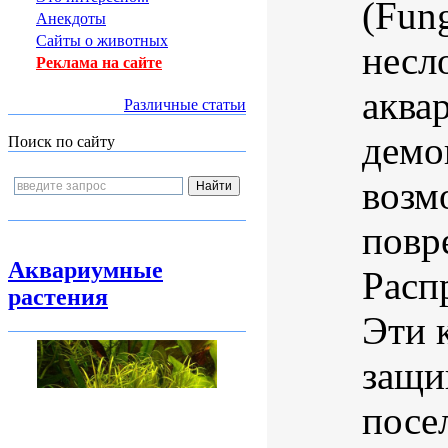
(Fung
Анекдоты
Сайты о животных
несл
Реклама на сайте
аква
Различные статьи
демо
Поиск по сайту
возм
повр
Аквариумные
Расп
растения
Эти 
защи
посе