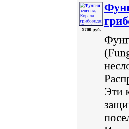
Фунг
гриб
5700 руб.
Фунг
(Fung
несл
Расп
Эти 
защи
посе