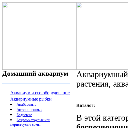
Домашний аквариум
Аквариумный 
растения, ак
Аквариум и его оборудование
Аквариумные рыбки
Анабасовые
Каталог:
Аптеронотовые
Бадиевые
В этой катег
Бахромчатоусые или
перистоусые сомы
беспозвоноч