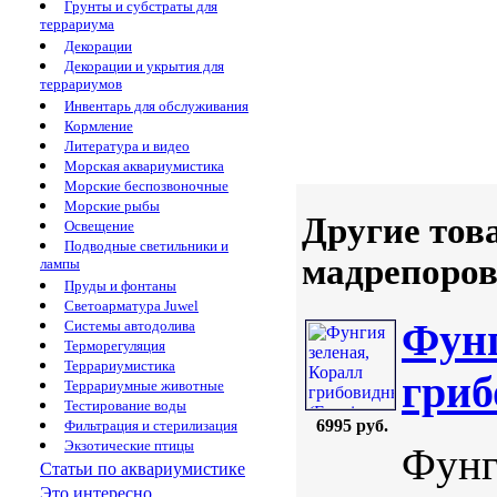
Грунты и субстраты для
террариума
Декорации
Декорации и укрытия для
террариумов
Инвентарь для обслуживания
Кормление
Литература и видео
Морская аквариумистика
Морские беспозвоночные
Морские рыбы
Другие тов
Освещение
Подводные светильники и
мадрепоровы
лампы
Пруды и фонтаны
Светоарматура Juwel
Фунг
Системы автодолива
Терморегуляция
Террариумистика
гриб
Террариумные животные
Тестирование воды
6995 руб.
Фильтрация и стерилизация
Экзотические птицы
Фунг
Статьи по аквариумистике
Это интересно...