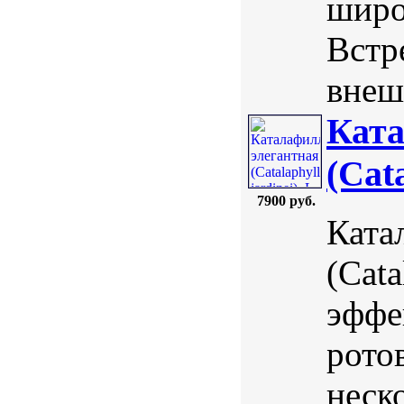
широ
Встр
внеш
Ката
(Cata
7900 руб.
Ката
(Cata
эффе
рото
неск