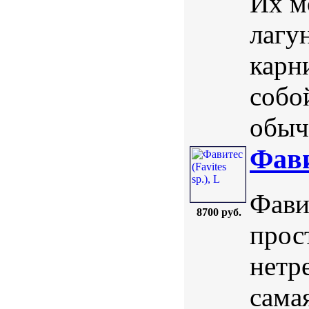
Их м
лагу
карн
собо
обыч
Фави
Фавит
8700 руб.
прос
нетр
сама