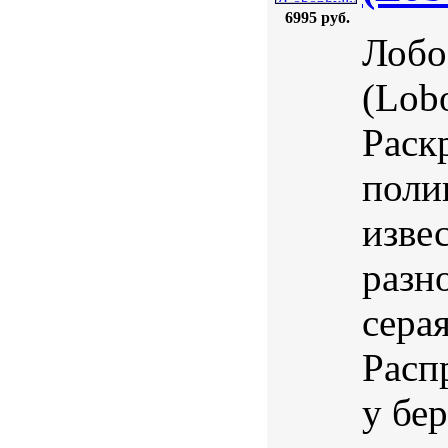
6995 руб.
Лобо
(Lobo
Раск
поли
изве
разно
серая
Расп
у бе